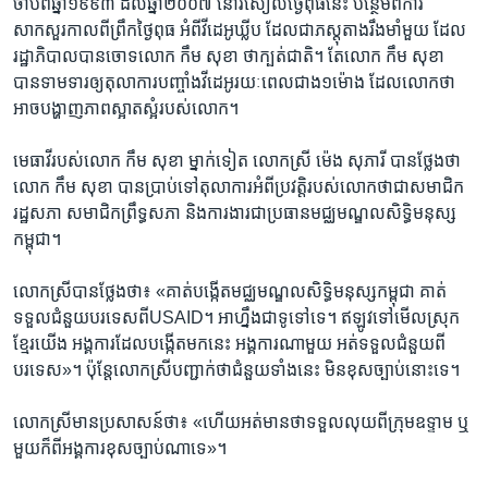
ចាប់​ពី​ឆ្នាំ​១៩៩៣ ដល់​ឆ្នាំ​២០០៧ នៅ​រសៀល​ថ្ងៃ​ពុធ​នេះ បន្ថែម​ពី​ការ​
សាកសួរ​កាល​ពី​ព្រឹក​ថ្ងៃ​ពុធ អំពី​វីដេអូ​ឃ្លីប ដែល​ជា​ភស្តុតាង​រឹង​មាំ​មួយ ដែល​
រដ្ឋាភិបាល​បាន​ចោទ​លោក កឹម សុខា ថា​ក្បត់​ជាតិ។ តែ​លោក កឹម សុខា
បាន​ទាមទារ​ឲ្យ​តុលាការ​បញ្ចាំង​វីដេអូ​រយៈ​ពេល​ជាង​១ម៉ោង ដែល​លោក​ថា​
អាច​បង្ហាញ​ភាព​ស្អាត​ស្អំ​របស់​លោក។​
មេធាវី​របស់​លោក កឹម សុខា ម្នាក់​ទៀត លោកស្រី ម៉េង សុភារី បាន​ថ្លែង​ថា
លោក កឹម សុខា បាន​ប្រាប់​ទៅ​តុលាការ​អំពីប្រវត្តិ​របស់​លោក​ថា​ជា​សមាជិក​
រដ្ឋសភា សមាជិក​ព្រឹទ្ធសភា និង​ការងារ​ជា​ប្រធាន​មជ្ឈមណ្ឌល​សិទ្ធិ​មនុស្ស​
កម្ពុជា។
លោកស្រី​បាន​ថ្លែង​ថា៖ «គាត់​បង្កើត​មជ្ឈមណ្ឌល​សិទ្ធិមនុស្ស​កម្ពុជា គាត់​
ទទួល​ជំនួយ​បរទេស​ពី​USAID។ អា​ហ្នឹង​ជាទូទៅ​ទេ។ ឥឡូវ​ទៅ​មើល​ស្រុក​
ខ្មែរ​យើង អង្គការ​ដែល​បង្កើត​មក​នេះ អង្គការ​ណាមួយ អត់​ទទួល​ជំនួយ​ពី​
បរទេស»។ ប៉ុន្តែ​លោកស្រី​បញ្ជាក់​ថា​ជំនួយ​ទាំង​នេះ ​មិន​ខុស​ច្បាប់​នោះ​ទេ។
លោកស្រី​មាន​ប្រសាសន៍​ថា៖ «ហើយ​អត់​មាន​ថា​ទទួល​លុយ​ពី​ក្រុម​ឧទ្ទាម ឬ​
មួយ​ក៏​ពី​អង្គការ​ខុស​ច្បាប់​ណា​ទេ»។