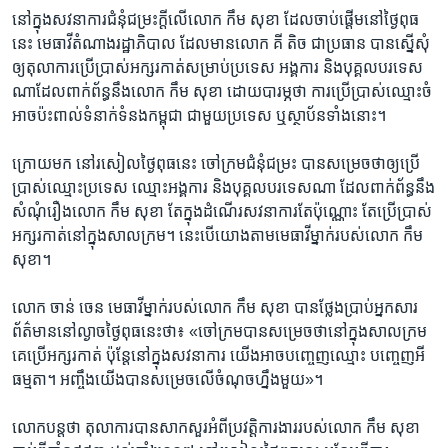
នៅ​ក្នុង​សវនាការ​ជំនុំ​ជម្រះ​ក្ដី​លើ​លោក កឹម សុខា ដែល​ចាប់​ផ្ដើម​នៅ​ថ្ងៃ​ពុធ​
នេះ មេធាវី​តំណាង​រដ្ឋាភិបាល ដែល​មាន​លោក គី តិច ជា​ប្រធាន បាន​ស្នើ​សុំ​
ឲ្យ​តុលាការ​ប្រើប្រាស់​អក្សរ​កាត់​សម្រាប់​ប្រទេស​ អង្គការ និង​បុគ្គល​បរទេស​
ណា​ដែល​ពាក់ព័ន្ធ​នឹង​លោក កឹម សុខា ដោយ​បារម្ភ​ថា ​ការ​ប្រើប្រាស់​ឈ្មោះ​ចំ​
អាច​ប៉ះពាល់​ទំនាក់ទំនង​កម្ពុជា ជាមួយ​ប្រទេស​ ឬ​ស្ថាប័នទាំង​នោះ។
ក្រោយ​មក នៅ​រសៀល​ថ្ងៃ​ពុធ​នេះ ចៅក្រម​ជំនុំ​ជម្រះ បាន​សម្រេច​ថា​ឲ្យ​ប្រើ
ប្រាស់​ឈ្មោះ​ប្រទេស​ ឈ្មោះ​អង្គការ និង​បុគ្គល​បរទេស​ណា ដែល​ពាក់ព័ន្ធ​នឹង​
សំណុំ​រឿង​លោក កឹម សុខា តែ​ក្នុង​ដំណើរ​សវនាការ​តែ​ប៉ុណ្ណោះ តែ​ប្រើប្រាស់​
អក្សរ​កាត់​នៅក្នុង​សាលក្រម។ នេះ​បើ​យោង​តាម​មេធាវី​ម្នាក់​របស់​លោក កឹម
សុខា។​
លោក​ ចាន់ ចេន មេធាវី​ម្នាក់​របស់​លោក កឹម សុខា បានថ្លែង​ប្រាប់​អ្នក​សារ
ព័ត៌មាន​នៅ​ល្ងាច​ថ្ងៃ​ពុធ​នេះ​ថា៖ «ចៅក្រម​បាន​សម្រេច​ថា​នៅ​ក្នុង​សាលក្រម
គេ​ប្រើ​អក្សរ​កាត់ ប៉ុន្តែ​នៅ​ក្នុង​សវនាការ​ យើង​អាច​បញ្ចេញ​ឈ្មោះ បញ្ចេញ​អី​
ធម្មតា។ អញ្ចឹង​យើង​បាន​សម្រេច​លើ​ចំណុច​ហ្នឹង​មួយ»។
លោក​បន្ត​ថា តុលាការ​បាន​សាក​សួរ​អំពី​ប្រវត្តិ​ការងារ​របស់​លោក កឹម សុខា