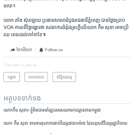
មករា។
លោក តាំង ស៊ុនឡាយ ប្រធាន​សាលាដំបូង​រាជធានី​ភ្នំពេញ បាន​ថ្លែង​ប្រាប់ ​
VOA​ កាល​ពី​ថ្ងៃ​អង្គារ​ថា សវនាការ​ជំនុំ​ជម្រះ​ក្តី​លើ​លោក កឹម សុខា អាច​ប្រើ​
រយៈ​ពេល​ដល់​ទៅ៣​ខែ៕
ចែករំលែក
Follow us
This item is part of
កម្ពុជា
នយោបាយ
សិទ្ធិ​មនុស្ស
អត្ថបទ​ទាក់ទង
លោកកឹម សុខា៖ ខ្ញុំ​មិន​បាន​នាំ​រដ្ឋ​បរទេស​ណា​មក​ឈ្លាន​ពាន​កម្ពុជា
លោក កឹម សុខា ទាមទារ​​តុលាការ​ចាក់​វីដេអូ​ជាង​១ម៉ោង ដែល​ខុស​​ពី​វីដេអូ​​រដ្ឋាភិបាល