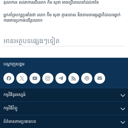
តុលាការ៖ សវនាការ​លើ​លោក កឹម សុខា អាច​ប្រើ​ពេល​ទៅ​ដល់​៣​ខែ
អ្នក​គាំទ្រ​បក្ស​ប្រឆាំង​ថា លោក កឹម សុខា គ្មាន​ទោស និង​ទាម​ទារ​​​ឲ្យ​រដ្ឋាភិបាល​ទម្លាក់​
ការ​ចោទ​ប្រកាន់​លើ​រូបលោក
អានអត្ថបទផ្សេងៗទៀត
បណ្តាញ​សង្គម
កម្មវិធី​ទូរទស្សន៍
កម្មវិធី​វិទ្យុ
ព័ត៌មាន​តាមប្រធានបទ​