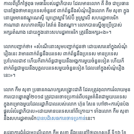
កាល​ពី​ព្រឹក​ថ្ងៃ​ពុធ មេធាវី​របស់​រដ្ឋាភិបាល ដែល​មាន​លោក គី តិច ជា​ប្រធាន
បាន​ថ្លែង​ថា​មាន​ប្រទេស​ចំនួន​៩​ ពាក់​ព័ន្ធនឹង​សំណុំ​រឿង​លោក កឹម សុខា ក្នុង​
នោះ​រួមមាន​ឥណ្ឌូណេស៊ី យូហ្គោស្លាវី ស៊ែប៊ី អូស្ត្រាលី សហរដ្ឋអាមេរិក
កាណាដា សហភាព​អឺរ៉ុប តៃវ៉ាន់ និង​ឥណ្ឌា។ លោក​បាន​ស្នើ​ឲ្យ​ប្រើប្រាស់​
អក្សរ​តំណាង ដោយ​ក្នុង​នោះ​សហរដ្ឋអាមេរិក ត្រូវ​នឹង​អក្សរ​«ង»។
លោក​បញ្ជាក់​ថា៖ «សំណើ​នោះ​សូម​បញ្ជាក់​ជូន​ថា ដោយសារ​នៅ​ក្នុង​សំណុំ​
រឿង​នេះ វា​មាន​ពាក់ព័ន្ធ​នឹង​បរទេស ពាក់ព័ន្ធ​នឹង​ប្រទេស មាន​ប្រទេស​
ប្រហែល​ជា៩ ហើយ​ក៏​ពាក់ព័ន្ធ​ជាមួយ​នឹង​អង្គការ​មួយ​ចំនួន​ទៀត ហើយ​ក៏​
ពាក់ព័ន្ធ​ជាមួយ​នឹង​បុគ្គល​បរទេស​មួយ​ចំនួន​ទៀត ដែល​នៅ​ក្នុង​សំណុំ​រឿង​
នេះ»។
លោក ​កឹម សុខា​ ប្រធាន​គណបក្ស​សង្គ្រោះ​ជាតិ ​ដែល​ត្រូវ​តុលាការ​រំលាយ​មុន​
ការ​បោះឆ្នោត​ឆ្នាំ​២០១៨ ត្រូវ​បាន​ចោទ​ប្រកាន់​ពី​បទ​រួម​គំនិត​ជាមួយ​បរទេស​
ក្នុង​គម្រោង​មួយ​ដែល​រដ្ឋាភិបាល​របស់​លោក ហ៊ុន សែន ហៅ​ថា​«ការ​ប៉ុនប៉ង​
ផ្ដួល​រំលំ​រដ្ឋាភិបាល»ដោយ​មាន​បរទេស​នៅ​ពីក្រោយ។ ទាំង​លោក កឹម សុខា
និង​សហរដ្ឋអាមេរិក​
បាន​បដិសេធ​ការ​ចោទ​ប្រកាន់
​នេះ។
សវនាការ​ជំនុំ​ជម្រះ​លើ​លោក កឹម សុខា នឹង​បន្ត​នៅ​ថ្ងៃ​ព្រហស្បតិ៍​ ទី​១៦ ខែ​