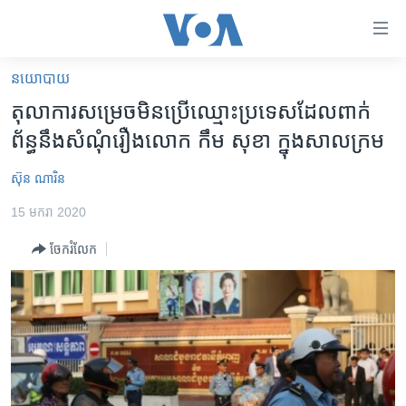
ភ្ជាប់​
ទៅ​
គេហទំព័រ​
នយោបាយ
កម្ពុជា
ទាក់ទង
តុលាការ​សម្រេច​មិន​ប្រើ​ឈ្មោះ​ប្រទេស​ដែល​ពាក់
រំលង​
អន្តរជាតិ
ព័ន្ធ​នឹង​សំណុំ​រឿង​លោក កឹម សុខា ​ក្នុង​សាលក្រម
និង​
អាមេរិក
ចូល​
ស៊ុន ណារិន
ទៅ​​
ចិន
ទំព័រ​
15 មករា 2020
ហេឡូវីអូអេ
ព័ត៌មាន​​
ចែករំលែក
តែ​
កម្ពុជាច្នៃប្រតិដ្ឋ
ម្តង
ព្រឹត្តិការណ៍ព័ត៌មាន
រំលង​
និង​
ទូរទស្សន៍ / វីដេអូ​
ចូល​
វិទ្យុ / ផតខាសថ៍
ទៅ​
ទំព័រ​
កម្មវិធីទាំងអស់