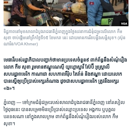
រចនា
សម្ព័ន្ធ​
Khmer English
រំលង​
និង​
បណ្តាញ​សង្គម
ចូល​
ទិដ្ឋភាព​នៅ​​មុខ​សាលា​ដំបូង​រាជធានី​ភ្នំពេញ​ក្នុង​ថ្ងៃ​សវនាការជំនុំជម្រះលើលោក កឹម
ទៅ​
សុខា ចាប់ផ្តើមនៅព្រឹកថ្ងៃទី១៥ ខែមករា នេះ ដោយមានការរឹតបន្តឹងសន្តិសុខ។ (ស៊ុន
កាន់​
ណារិន/VOA Khmer)
ទំព័រ​
ភាសា
ស្វែង​
មេធាវី​របស់​រដ្ឋាភិបាល​​បញ្ជាក់​​ថា​មាន​ប្រទេស​ចំនួន​៩​ ពាក់​ព័ន្ធនឹង​សំណុំ​រឿង​
រក
លោក កឹម សុខា រួមមាន​ឥណ្ឌូណេស៊ី យូហ្គោស្លាវី ស៊ែប៊ី អូស្ត្រាលី
សហរដ្ឋអាមេរិក កាណាដា សហភាព​អឺរ៉ុប តៃវ៉ាន់ និង​ឥណ្ឌា ដោយ​​លោក​
បាន​ស្នើ​ឲ្យ​ប្រើប្រាស់​អក្សរ​តំណាង ដូច​ជា​​​សហរដ្ឋអាមេរិក ត្រូវ​នឹង​អក្សរ​
«ង»។
ភ្នំពេញ —
ចៅក្រម​ជំនុំ​ជម្រះ​របស់​សាលា​ដំបូង​រាជធានី​ភ្នំពេញ ​នៅ​រសៀល​
ថ្ងៃ​ពុធ​នេះ បាន​សម្រេច​មិន​ប្រើប្រាស់​ឈ្មោះ​ប្រទេស អង្គការ ឬ​បុគ្គល​
បរទេស​ណា នៅ​ក្នុង​សាលក្រម ពាក់​ព័ន្ធ​នឹង​សំណុំ​រឿង​របស់​លោក កឹម
សុខា។