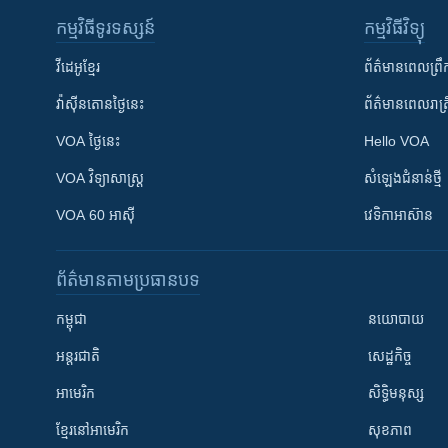
កម្មវិធី​ទូរទស្សន៍
កម្មវិធី​វិទ្យុ
វីដេអូ​ខ្មែរ
ព័ត៌មាន​ពេល​ព្រឹ
វ៉ាស៊ីនតោន​ថ្ងៃ​នេះ
ព័ត៌មាន​​ពេល​រាត្រ
VOA ថ្ងៃនេះ
Hello VOA
VOA ​វិទ្យាសាស្ត្រ
សំឡេង​ជំនាន់​ថ្មី
VOA 60 អាស៊ី
វេទិកា​អាស៊ាន
ព័ត៌មាន​តាមប្រធានបទ​
កម្ពុជា
នយោបាយ
អន្តរជាតិ
សេដ្ឋកិច្ច
អាមេរិក
សិទ្ធិមនុស្ស
ខ្មែរ​នៅអាមេរិក
សុខភាព