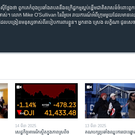
ី​ថ្លែង​ថា ពួកគេ​កំពុង​ប្រឆាំង​តបត​នឹង​ឧក្រិដ្ឋកម្ម​ស្អប់ខ្ពើម​ជាតិសាសន៍​ចំពោះ​ព
ស្សចាស់។ លោក Mike O'Sullivan នៃ​វីអូអេ រាយការណ៍​អំពី​ក្រុមមួយ​ដែលមាន​
 ដែល​បង្រៀន​មនុស្សចាស់​ពី​របៀប​ការពារ​ខ្លួន។ អ្នកនាង ស្រេង លក្ខិណា ជូនសេចក
14 មីនា 2025
13 មីនា 2025
សេដ្ឋកិច្ច​អាមេរិក​ស្ថិត​ក្នុង​ភាពស្រពិច
គណបក្ស​ប្រឆាំង​ឈ្នះ​ការបោះឆ្នោ