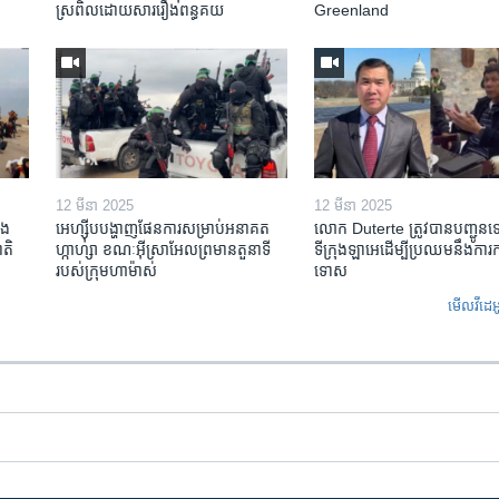
ស្រពិល​ដោយសារ​រឿង​ពន្ធគយ
Greenland
12 មីនា 2025
12 មីនា 2025
ង​
អេហ្ស៊ីប​បង្ហាញ​ផែនការ​សម្រាប់​អនាគត​
លោក Duterte ត្រូវ​បាន​បញ្ជូន
តិ​
ហ្កាហ្សា ខណៈ​អ៊ីស្រាអែល​ព្រមាន​តួនាទី​
ទីក្រុងឡាអេ​ដើម្បី​ប្រឈម​នឹង​ការ
របស់​ក្រុម​ហាម៉ាស់
ទោស
មើល​វីដេអ