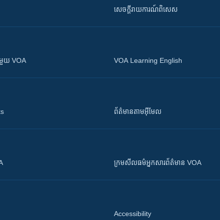
សេចក្តីរាយការណ៍ពិសេស
ស​​ជាមួយ VOA
VOA Learning English
ts
ព័ត៌មាន​តាម​អ៊ីមែល
OA
ក្រម​​​សីលធម៌​​​អ្នក​​​សារព័ត៌មាន VOA
Accessibility