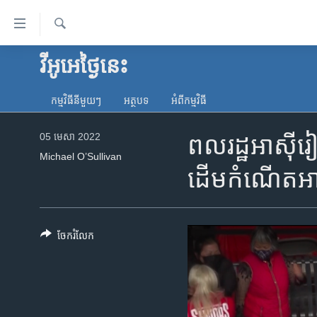
ភ្ជាប់​
ទៅ​
គេហទំព័រ​
ស្វែង​
វីអូអេថ្ងៃនេះ
កម្ពុជា
រក
ទាក់ទង
អន្តរជាតិ
រំលង​
កម្មវិធី​នីមួយៗ
អត្ថបទ​
អំពី​កម្មវិធី​
និង​
អាមេរិក
ចូល​
05 មេសា 2022
ពលរដ្ឋ​អាស៊ី​រៀន
ចិន
ទៅ​​
Michael O’Sullivan
ទំព័រ​
ហេឡូវីអូអេ
ដើម​កំណើត​អា
ព័ត៌មាន​​
កម្ពុជាច្នៃប្រតិដ្ឋ
តែ​
ម្តង
ព្រឹត្តិការណ៍ព័ត៌មាន
រំលង​
ចែករំលែក
ទូរទស្សន៍ / វីដេអូ​
និង​
ចូល​
វិទ្យុ / ផតខាសថ៍
ទៅ​
កម្មវិធីទាំងអស់
ទំព័រ​