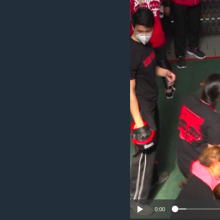
រចនា
សម្ព័ន្ធ​
រំលង​
និង​
ចូល​
ទៅ​
កាន់​
ទំព័រ​
ស្វែង​
រក
0:00