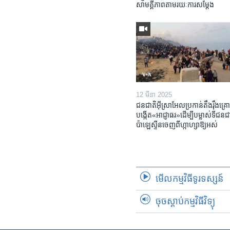
សាមគ្គីភាព​តាម​រយៈ​ការសម្តែង
12 មីនា 2025
ជនជាតិ​អ៊ីស្រាអែល​ប្រកាន់​តឹងរ៉ឹង​គ្រោ
បង្កើត​«អាជ្ញាធរ‍»​ដើម្បី​បម្លាស់​ទី​ជនជា
ប៉ាឡេស្ទីន​ចេញពី​ហ្កាហ្សា​ឱ្យ​អស់
មើល​កម្មវិធី​ទូរទស្សន៍
ចុចស្តាប់កម្មវិធីវិទ្យុ