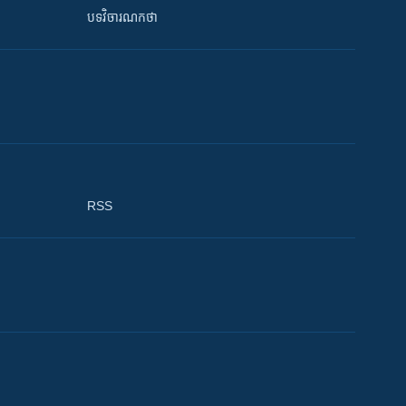
បទវិចារណកថា
RSS