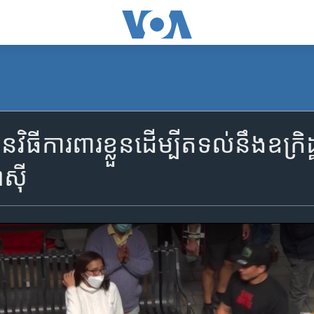
​វិធី​ការពារ​ខ្លួន​ដើម្បី​ត​ទល់​នឹង​ឧក្រិដ
ស៊ី