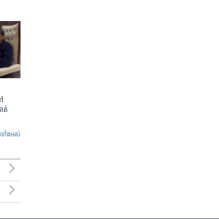
ទៅ
កាត់
ូ​ទាំង​អស់