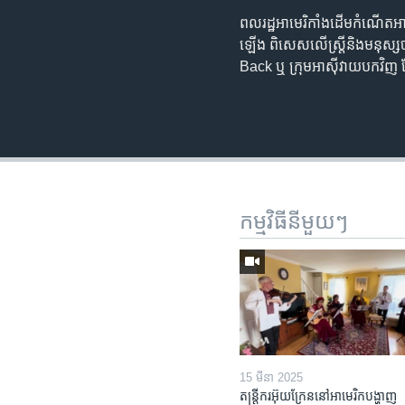
ពលរដ្ឋ​អាមេរិកាំង​ដើម​កំណើត​អាស៊
ឡើង ពិសេស​លើ​ស្ត្រី​និង​មនុ
Back ឬ​​ ក្រុម​អាស៊ី​វាយបកវិញ
កម្មវិធី​នីមួយៗ
15 មីនា 2025
តន្ត្រីករ​អ៊ុយក្រែន​នៅ​អាមេរិក​បង្ហាញ​