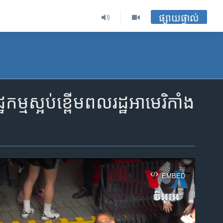
ផ្សាយផ្ទាល់
្ឋកម្ម​ស្អប់ខ្ពើម​ពលរដ្ឋ​អាមេរិកាំង​
EMBED