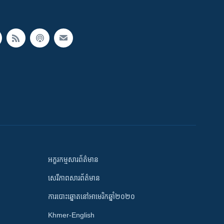
អក្ខរកម្មសារព័ត៌មាន
សេរីភាពសារព័ត៌មាន
ការបោះឆ្នោតនៅអាមេរិកឆ្នាំ២០២០
Khmer-English