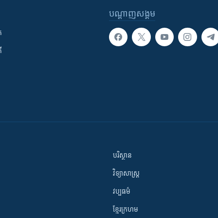
បណ្តាញ​សង្គម
ក
ី
បរិស្ថាន
វិទ្យាសាស្រ្ត
វប្បធម៌
ខ្មែរក្រហម