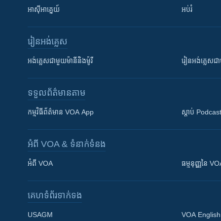
អាស៊ីអាគ្នេយ៍
អប់រំ
រៀន​​អង់គ្លេស
អង់គ្លេស​ជាមួយ​ម៉ានី​និង​ម៉ូរី
រៀន​​​​​​អង់គ្លេ
ទទួល​ព័ត៌មាន​តាម
កម្មវិធី​ព័ត៌មាន VOA App
ស្តាប់ Podcas
អំពី​ VOA & ទំនាក់ទំនង
អំពី​ VOA
ធម្មនុញ្ញ​នៃ V
គេហទំព័រ​​ទាក់ទង
USAGM
VOA English