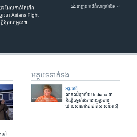
ទាញ​យក​ពី​តំណភ្ជាប់​ដើម
ួកគេ​ ដែល​កាន់​តែ​កើន
EMBED
ឈ្មោះថា Asians Fight
្តី​ប្រែសម្រួល៕
អត្ថបទ​ទាក់ទង
អន្តរជាតិ
សាកលវិទ្យាល័យ Indiana ថា
និស្សិត​ម្នាក់​រងការ​វាយប្រហារ​
ដោយសារ​នាង​ជា​ជាតិ​សាសន៍​អាស៊ី
ត​នៅ