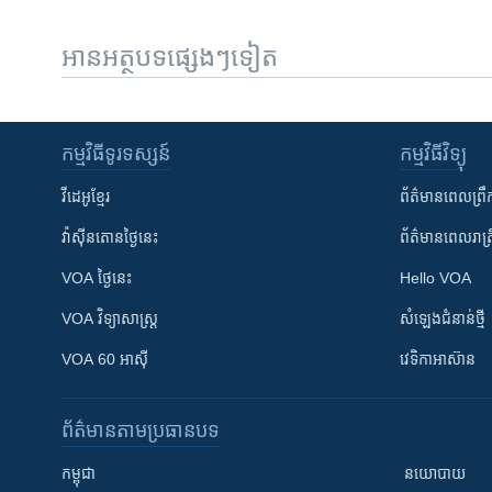
អានអត្ថបទផ្សេងៗទៀត
កម្មវិធី​ទូរទស្សន៍
កម្មវិធី​វិទ្យុ
វីដេអូ​ខ្មែរ
ព័ត៌មាន​ពេល​ព្រឹ
វ៉ាស៊ីនតោន​ថ្ងៃ​នេះ
ព័ត៌មាន​​ពេល​រាត្រ
VOA ថ្ងៃនេះ
Hello VOA
VOA ​វិទ្យាសាស្ត្រ
សំឡេង​ជំនាន់​ថ្មី
VOA 60 អាស៊ី
វេទិកា​អាស៊ាន
ព័ត៌មាន​តាមប្រធានបទ​
កម្ពុជា
នយោបាយ