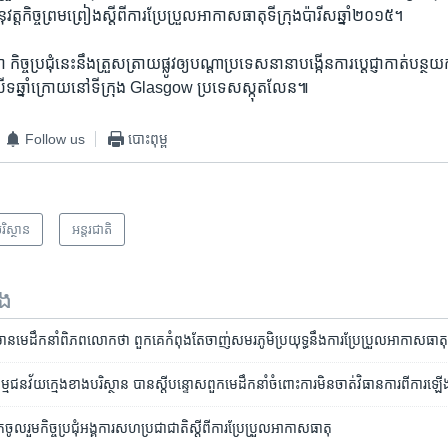
ុវត្ត​កិច្ចព្រមព្រៀង​ស្ដី​ពី​ការ​ប្រែប្រួល​អាកាសធាតុ​ទីក្រុង​ប៉ារីស​ឆ្នាំ​២០១៥។
ា កិច្ច​ប្រជុំនេះ​នឹង​ត្រួសត្រាយ​ផ្លូវ​ឲ្យបណ្ដា​ប្រទេស​នានាបង្កើន​ការ​ប្ដេជ្ញា​កាត់​បន្ថយ​
្និសីទ​ឆ្នាំ​ក្រោយ​នៅ​ទីក្រុង Glasgow ប្រទេស​ស្កុតលែន៕
Follow us
បោះពុម្ព
រិស្ថាន
អន្តរជាតិ
ទង
េដឹកនាំ​ពិភពលោក​ថា​ ពួកគេ​កំពុង​តែ​ចាញ់​សមរភូមិ​ប្រយុទ្ធ​នឹង​ការ​ប្រែប្រួល​អាកាសធាត
័យ​ក្មេង​ខាង​បរិស្ថាន ​បាន​ស្តីបន្ទោស​ពួក​មេដឹកនាំ​ចំពោះ​ការ​មិន​ចាត់​វិធានការ​ពី​ការ​ឡើ
រួម​កិច្ច​ប្រជុំ​អង្គការ​សហប្រជាជាតិ​ស្ដី​ពី​ការ​ប្រែប្រួល​អាកាសធាតុ