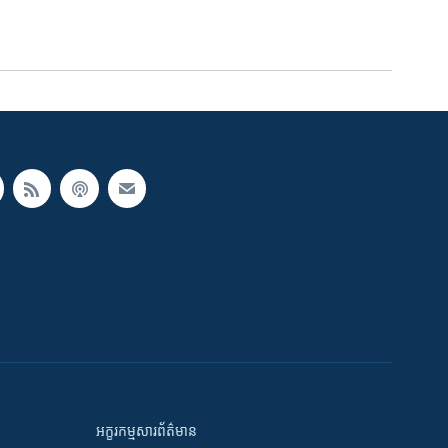
អក្ខរកម្មសារព័ត៌មាន