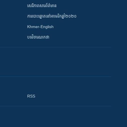
សេរីភាពសារព័ត៌មាន
ការបោះឆ្នោតនៅអាមេរិកឆ្នាំ២០២០
Khmer-English
បទវិចារណកថា
RSS