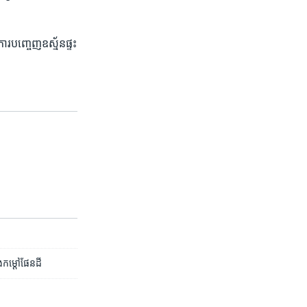
ការ​បញ្ចេញ​ឧស្ម័ន​ផ្ទះ​
ុ
ង​កម្តៅ​ផែនដី