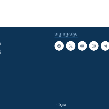
បណ្តាញ​សង្គម
ក
ី
បរិស្ថាន