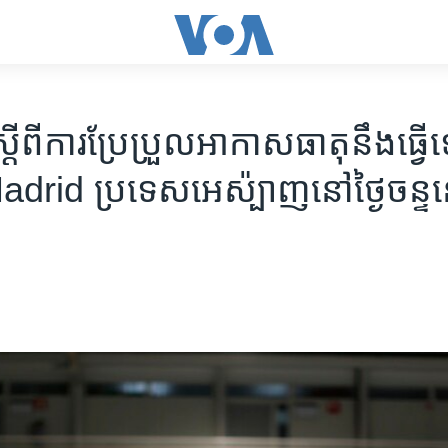
ំ​ស្ដីពី​ការ​ប្រែប្រួល​អាកាសធាតុ​នឹង​ធ្វើ​ឡ
Madrid ប្រទេស​អេស៉្បាញ​នៅ​ថ្ងៃ​ចន្ទ​