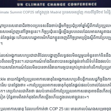
ិសីទ Climate Summit COP25 នៅ​ក្នុង​ក្រុង Madrid ប្រទេស​អេស្ប៉ាញ កាលពី​ថ្ងៃទី២៩​ ខែវិច្
​ប្រទេស​នានា​ជិត​២០០​ប្រទេស​នឹង​ចាប់​ផ្ដើម​កិច្ចប្រជុំ​ប្រចាំឆ្នាំ​ស្ដី​ពី​ការ​ប្រែប្រួ
​អេស៉្បាញ​នៅ​ថ្ងៃ​ចន្ទ​នេះ។ កិច្ចប្រជុំ​នេះ​ធ្វើ​ឡើង​ស្រប​ពេល​ដែល​មាន​ភស្តុតាង​នានា
ែ​ធ្ងន់ធ្ងរ ហើយ​សហរដ្ឋអាមេរិក​ក៏​ដក​ខ្លួន​ចេញ​ពី​កិច្ចព្រមព្រៀង​ស្ដីពី​ការ​ប្រែប
រ។
​របស់​អង្គការ​សហប្រជាជាតិ​ដែល​បង្ហាញ​ពី​លទ្ធផល​មិន​ល្អ​មួយ​ចំនួន​ទាក់ទិន​នឹង​
ី​ពេល​ថ្មីៗ​នេះ។ របាយការណ៍​ទាំង​ពីរ​នោះ​បាន​សង្កត់​ធ្ងន់​ទៅ​លើ​ទំហំ​និង​ផល​ប៉ះ
យសារ​តែ​ការណ៍​ដែល​មិន​បាន​ចាត់​វិធានការ​ឲ្យ​បាន​គ្រប់គ្រាន់​ទៅ​លើ​ការ​ប្រែប
ាយក​ផ្នែក​ប្រែប្រួល​អាកាសធាតុ​នៃ​អង្គការ​សហប្រតិបត្តិការ​សេដ្ឋកិច្ច​និង​ការ
ប៉ារីស បាន​ថ្លែង​ថា៖ «ការ​ប្រែប្រួល​អាកាសធាតុ​កំពុង​តែ​ផ្ដល់​ផល​ប៉ះពាល់​ដែល​គេ​មិន
​មក។ គេ​ប្រហែល​ជា​គិត​ថា​ ផល​ប៉ះពាល់​ពី​ការ​ប្រែប្រួល​អាកាសធាតុ​អាច​នឹង​ក
​ទៀត ប៉ុន្តែ​តាមពិត​វា​កំពុង​តែ​កើតឡើង​ហើយ​ក្នុង​ពេល​ឥឡូវ​នេះ‍»។
ី​ការ​ប្រែប្រួល​អាកាសធាតុ ដែល​ហៅ​កាត់​ថា COP 25 នេះ មាន​គោលបំណង​សម្រេច​ច