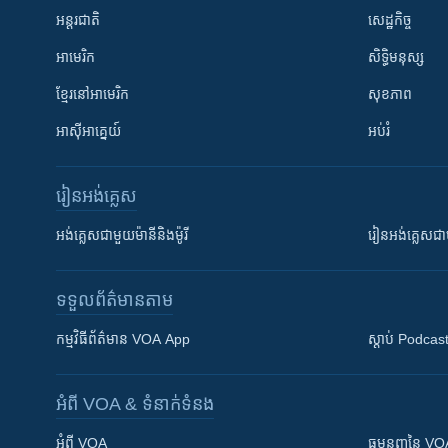
អន្តរជាតិ
សេដ្ឋកិច្ច
អាមេរិក
សិទ្ធិមនុស្ស
ខ្មែរ​នៅអាមេរិក
សុខភាព
អាស៊ីអាគ្នេយ៍
អប់រំ
រៀន​​អង់គ្លេស
អង់គ្លេស​ជាមួយ​ម៉ានី​និង​ម៉ូរី
រៀន​​​​​​អង់គ្លេ
ទទួល​ព័ត៌មាន​តាម
កម្មវិធី​ព័ត៌មាន VOA App
ស្តាប់ Podcas
អំពី​ VOA & ទំនាក់ទំនង
អំពី​ VOA
ធម្មនុញ្ញ​នៃ V