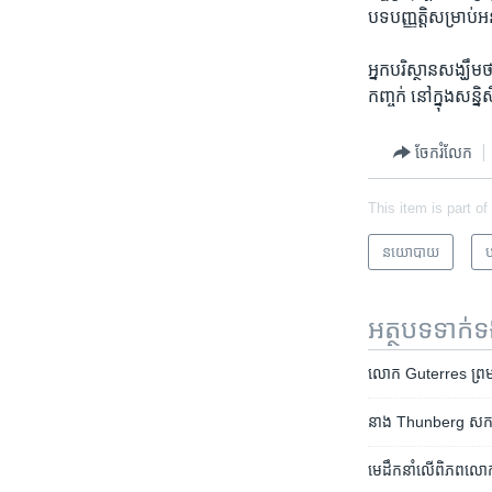
បទបញ្ញត្តិ​សម្រាប់​អន
អ្នក​បរិស្ថាន​សង្ឃឹម​ថ
កញ្ចក់​ នៅ​ក្នុង​សន
ចែករំលែក
This item is part of
នយោបាយ
ប
អត្ថបទ​ទាក់
លោក Guterres ព្រមាន​ម
នាង Thunberg សកម្មជន​វ
មេដឹកនាំ​លើ​ពិភពលោក​ចូល