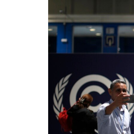
រចនា
សម្ព័ន្ធ​
រំលង​
និង​
ចូល​
ទៅ​
កាន់​
ទំព័រ​
ស្វែង​
រក