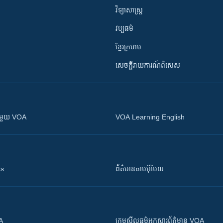
វិទ្យាសាស្រ្ត
វប្បធម៌
ខ្មែរក្រហម
សេចក្តីរាយការណ៍ពិសេស
ស​​ជាមួយ VOA
VOA Learning English
ts
ព័ត៌មាន​តាម​អ៊ីមែល
OA
ក្រម​​​សីលធម៌​​​អ្នក​​​សារព័ត៌មាន VOA