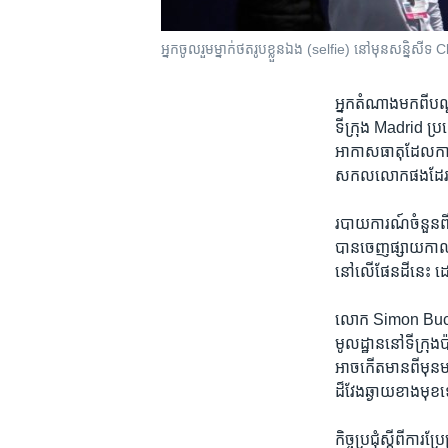
អ្នក​ចូលរួម​ម្នាក់​ថត​រូប​ខ្លួន​ឯង (selfie) នៅ​មុន​សន្ន
អ្នក​តំណាង​មក​ពី​បណ្ដា
ទីក្រុង Madrid ប្រទេស
អាកាសធាតុ​ដែល​កាន់​ត
សកលលោក​ផង​ដែ
របាយការណ៍​ចំនួន​ពីរ
បាន​ចេញ​ផ្សាយ​កាល​ព
នៅ​លើ​ផែនដី​នេះ ដោ
លោក Simon Buckle ន
មូលដ្ឋាន​នៅ​ទីក្រុង​
អាច​កើត​មាន​ពី​មុន
ដ៏​វែង​ឆ្ងាយ​ខាង​មុខ
កិច្ចប្រជុំ​ស្ដី​ព