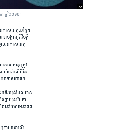
ឆិកា ឆ្នាំ២០១៩។
ល​អាកាសធាតុ​នៅ​ក្នុង​
​បង្ហាញ​ពី​វិបត្តិ​
ម្រួល​អាកាសធាតុ​
អាកាសធាតុ​ ត្រូវ​
ពាល់​ទៅ​លើ​ជីវិត​
្រួល​អាកាសធាតុ។
​អភិវឌ្ឍន៍​ដែល​មាន​
​ធ្លាប់​ស្រមៃ​ថា​
ើតឡើង​នៅ​ពេល​អនាគត​
ុងក្រោយ​ទៅ​លើ​