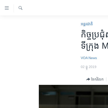
ភ្ជាប់​
ទៅ​
គេហទំព័រ​
ស្វែង​
កម្ពុជា
រក
អន្តរជាតិ
ទាក់ទង
អន្តរជាតិ
កិច្ចប្រជុ
រំលង​
និង​
អាមេរិក
ទីក្រុង 
ចូល​
ចិន
ទៅ​​
ទំព័រ​
ហេឡូវីអូអេ
VOA News
ព័ត៌មាន​​
កម្ពុជាច្នៃប្រតិដ្ឋ
02 ធ្នូ 2019
តែ​
ម្តង
ព្រឹត្តិការណ៍ព័ត៌មាន
ចែករំលែក
រំលង​
ទូរទស្សន៍ / វីដេអូ​
និង​
ចូល​
វិទ្យុ / ផតខាសថ៍
ទៅ​
កម្មវិធីទាំងអស់
ទំព័រ​