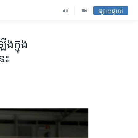
ផ្សាយផ្ទាល់
ើង​ក្នុង​
នេះ