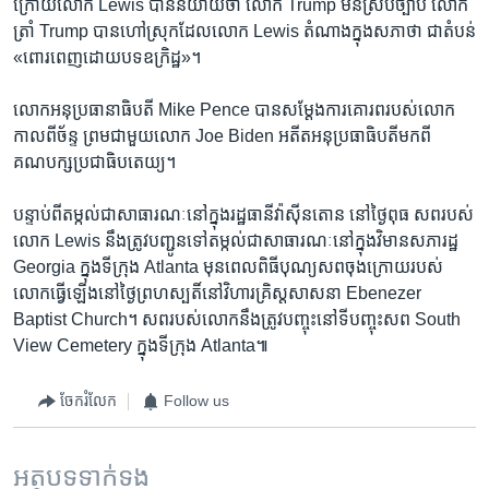
ក្រោយ​លោក Lewis បាន​និយាយ​ថា​ លោក Trump មិន​ស្រប​ច្បាប់ លោក​
d
ត្រាំ​ Trump បាន​ហៅ​ស្រុក​ដែល​លោក Lewis តំណាង​ក្នុង​សភា​ថា​ ជា​តំបន់​
e
«ពោរពេញ​ដោយ​បទ​ឧក្រិដ្ឋ»។
លោក​អនុប្រធានាធិបតី​ Mike Pence បាន​សម្តែង​ការ​គោរព​របស់​លោក​
កាល​ពីច័ន្ទ ព្រម​ជាមួយ​លោក Joe Biden ​អតីត​អនុប្រធាធិបតី​មក​ពី​
គណបក្ស​ប្រជាធិបតេយ្យ។
បន្ទាប់ពី​តម្កល់​ជា​សាធារណៈ​នៅ​ក្នុង​រដ្ឋធានី​វ៉ាស៊ីនតោន នៅ​ថ្ងៃ​ពុធ សព​របស់​
លោក Lewis នឹង​ត្រូវ​បញ្ជូន​ទៅ​តម្កល់​ជា​សាធារណៈ​នៅ​ក្នុង​វិមាន​សភា​រដ្ឋ
Georgia ក្នុង​ទីក្រុង Atlanta មុន​ពេល​ពិធី​បុណ្យ​សព​ចុងក្រោយ​របស់​
លោក​ធ្វើ​ឡើង​នៅ​ថ្ងៃ​ព្រហស្បតិ៍​នៅ​វិហារ​គ្រិស្ដសាសនា Ebenezer
Baptist Church។ សព​របស់​លោក​នឹង​ត្រូវ​បញ្ចុះ​នៅ​ទីបញ្ចុះសព South
View Cemetery ក្នុង​ទីក្រុង Atlanta៕
ចែករំលែក
Follow us
អត្ថបទ​ទាក់ទង