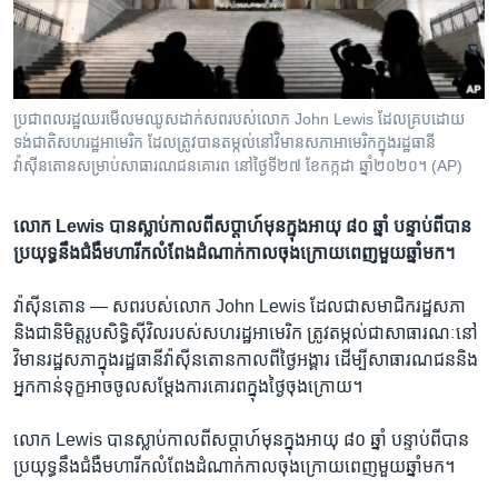
រចនា
សម្ព័ន្ធ​
Khmer English
រំលង​
និង​
បណ្តាញ​សង្គម
ចូល​
ប្រជាពលរដ្ឋ​ឈរ​មើល​មឈូស​ដាក់​សព​របស់​លោក John Lewis ដែល​គ្រប​ដោយ​
ទៅ​
ទង់ជាតិ​សហរដ្ឋ​អាមេរិក ដែល​ត្រូវបាន​តម្កល់​នៅ​វិមាន​សភា​អាមេរិក​ក្នុង​រដ្ឋធានី​
កាន់​
វ៉ាស៊ីនតោន​សម្រាប់​សាធារណជន​គោរព នៅ​ថ្ងៃ​ទី២៧ ខែកក្កដា ឆ្នាំ២០២០។ (AP)
ទំព័រ​
ភាសា
ស្វែង​
លោក Lewis បាន​ស្លាប់​កាល​ពី​សប្ដាហ៍​មុន​ក្នុង​អាយុ ៨០ ឆ្នាំ បន្ទាប់ពី​បាន​​
រក
ប្រយុទ្ធ​នឹង​ជំងឺ​មហារីក​លំពែង​ដំណាក់កាល​ចុង​ក្រោយ​ពេញ​មួយ​ឆ្នាំ​មក។
វ៉ាស៊ីនតោន —
សព​របស់​លោក John Lewis ដែល​ជា​សមាជិក​រដ្ឋសភា
និង​ជា​និមិត្តរូប​សិទ្ធិ​ស៊ីវិល​របស់​សហរដ្ឋ​អាមេរិក ត្រូវ​តម្កល់​ជា​សាធារណៈ​នៅ​
វិមាន​រដ្ឋសភា​ក្នុង​រដ្ឋធានី​វ៉ាស៊ីនតោនកាល​ពីថ្ងៃ​អង្គារ​ ដើម្បី​សាធារណជន​និង​
អ្នក​កាន់​ទុក្ខអាចចូល​សម្តែង​ការ​គោរពក្នុង​ថ្ងៃ​ចុង​ក្រោយ។
លោក Lewis បាន​ស្លាប់​កាល​ពី​សប្ដាហ៍​មុន​ក្នុង​អាយុ ៨០ ឆ្នាំ បន្ទាប់ពី​បាន
ប្រយុទ្ធ​នឹង​ជំងឺ​មហារីក​លំពែង​ដំណាក់កាល​ចុង​ក្រោយ​ពេញ​មួយ​ឆ្នាំ​មក។