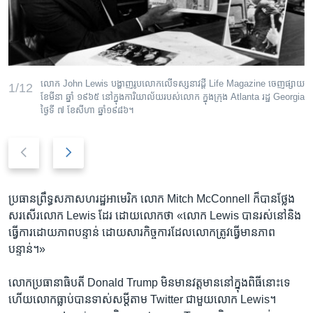
លោក John Lewis បង្ហាញ​រូប​លោក​លើ​ទស្សនាវដ្ដី​ Life Magazine​ ចេញ​ផ្សាយ​
1/12
ខែ​មីនា ឆ្នាំ ១៩៦៥ នៅ​ក្នុង​ការិយាល័យ​របស់​លោក ក្នុង​ក្រុង Atlanta រដ្ឋ Georgia
ថ្ងៃ​ទី​ ៧ ខែសីហា ឆ្នាំ​១៩៨៦។
P
N
r
e
e
x
v
t
ប្រធាន​ព្រឹទ្ធសភា​សហរដ្ឋ​អាមេរិក លោក Mitch McConnell ក៏​បាន​ថ្លែង​
i
s
សរសើរ​លោក Lewis ដែរ ដោយ​លោក​ថា «លោក Lewis បាន​រស់​នៅនិង​
o
l
ធ្វើ​ការ​ដោយ​ភាព​បន្ទាន់ ដោយ​សារ​កិច្ចការដែល​លោកត្រូវ​ធ្វើ​មាន​ភាព​
u
i
បន្ទាន់។»
s
d
s
e
លោក​ប្រធានាធិបតី​ Donald Trump ​មិន​មាន​វត្តមាន​នៅ​ក្នុងពិធី​នោះ​ទេ
l
ហើយ​លោក​ធ្លាប់​បាន​ទាស់​សម្តី​តាម​ Twitter ជាមួយ​លោក Lewis។
i