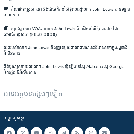
តំណាងរាស្ត្រ​ស.រ.អា និង​ជា​មេដឹកនាំ​សិទ្ធិ​ពលរដ្ឋ​លោក John Lewis បាន​ទទួល​
មរណភាព
កម្រងរូបភាព VOA៖ លោក John Lewis ពី​មេដឹកនាំ​សិទ្ធិ​ពលរដ្ឋ​ទៅ​ជា​
សមាជិក​រដ្ឋសភា (១៩៤០-២០២០)
សព​របស់​លោក John Lewis នឹង​ត្រូវ​តម្កល់​ជា​សាធារណៈ​នៅ​វិមាន​សភា​ក្នុង​រដ្ឋធានី​
វ៉ាស៊ីនតោន
ពិធី​បុណ្យ​សព​របស់​លោក John Lewis ធ្វើ​ឡើង​នៅ​រដ្ឋ Alabama រដ្ឋ Georgia
និង​រដ្ឋធានី​វ៉ាស៊ីនតោន
អានអត្ថបទផ្សេងៗទៀត
បណ្តាញ​សង្គម