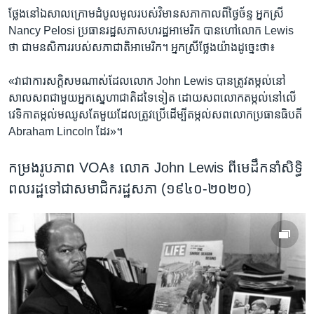
ថ្លែង​នៅ​ឯសាល​ក្រោម​ដំបូល​មូល​របស់​វិមាន​សភា​កាល​ពី​ថ្ងៃ​ច័ន្ទ អ្នកស្រី
Nancy Pelosi ប្រធាន​រដ្ឋសភា​សហរដ្ឋ​អាមេរិក បាន​ហៅ​លោក Lewis
ថា​ ជា​មនសិការ​របស់​សភា​ជាតិ​អាមេរិក។ អ្នកស្រីថ្លែងយ៉ាង​ដូច្នេះ​ថា៖
«វា​ជា​ការ​សក្តិ​សម​ណាស់​ដែល​លោក John Lewis បាន​ត្រូវ​តម្កល់​នៅ​
សាល​សព​ជាមួយ​អ្នក​ស្នេហា​ជាតិ​ដទៃ​ទៀត ដោយ​សព​លោក​តម្កល់​នៅ​លើ
វេទិកា​តម្កល់​មឈូសតែ​មួយ​ដែល​ត្រូវប្រើ​ដើម្បី​តម្កល់​សព​លោក​ប្រធានធិបតី
Abraham Lincoln ដែរ»។
កម្រងរូបភាព VOA៖ លោក John Lewis ពី​មេដឹកនាំ​សិទ្ធិ​
ពលរដ្ឋ​ទៅ​ជា​សមាជិក​រដ្ឋសភា (១៩៤០-២០២០)