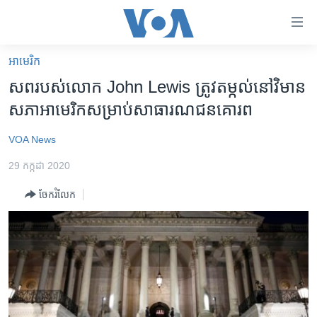
ភ្ជាប់​
ទៅ​
គេហទំព័រ​
អាមេរិក​
កម្ពុជា
ទាក់ទង
សព​របស់​លោក John Lewis ត្រូវ​តម្កល់​នៅ​វិមាន​
រំលង​
អន្តរជាតិ
សភា​អាមេរិក​សម្រាប់​សាធារណជន​គោរព
និង​
អាមេរិក
ចូល​
VOA News
ទៅ​​
ចិន
ទំព័រ​
29 កក្កដា 2020
ហេឡូវីអូអេ
ព័ត៌មាន​​
ចែករំលែក
តែ​
កម្ពុជាច្នៃប្រតិដ្ឋ
ម្តង
ព្រឹត្តិការណ៍ព័ត៌មាន
រំលង​
និង​
ទូរទស្សន៍ / វីដេអូ​
ចូល​
វិទ្យុ / ផតខាសថ៍
ទៅ​
ទំព័រ​
កម្មវិធីទាំងអស់