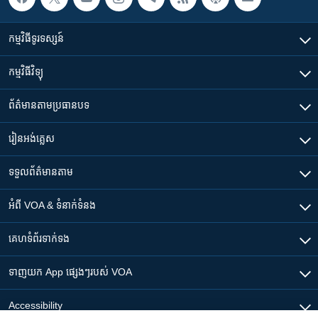
កម្មវិធី​ទូរទស្សន៍
កម្មវិធី​វិទ្យុ
ព័ត៌មាន​តាមប្រធានបទ​
រៀន​​អង់គ្លេស
ទទួល​ព័ត៌មាន​តាម
អំពី​ VOA & ទំនាក់ទំនង
គេហទំព័រ​​ទាក់ទង
ទាញយក​ App ផ្សេងៗ​របស់​ VOA
Accessibility