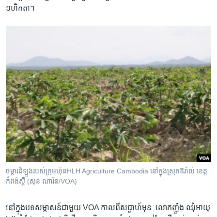
១​ហិកតា។​
ចម្ការដំឡូងរបស់ក្រុមហ៊ុនHLH Agriculture Cambodia នៅក្នុងស្រុកឱរ៉ាល់ ខេត្ត
កំពង់ស្ពឺ (ស៊ុន ណារិន/VOA)
នៅ​ក្នុង​បទ​សម្ភាសន៍​ជាមួយ​ VOA ​កាល​ពី​សប្តាហ៍​មុន ​ លោកញ៉ូង ឈុំអាយុ​