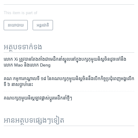
This item is part of
នយោបាយ
អន្តរជាតិ
អត្ថបទ​ទាក់ទង
លោក Xi ត្រូវ​បាន​តែងតាំង​ជា​មេដឹកនាំ​ស្នូល​នៅ​ក្នុង​បក្ស​កុម្មុយនិស្ត​ចិន​ដូច​ទៅ​នឹង​
លោក Mao និង​លោក Deng
គណៈកម្មការ​កណ្ដាល​ទី ១៨ នៃ​គណបក្ស​កុម្មុយនិស្ត​ចិន​នឹង​បើក​កិច្ច​ប្រជុំ​ពេញ​អង្គ​លើក​
ទី ៦ នា​សប្ដាហ៍​នេះ
គណបក្ស​កុម្មុយនិស្ត​ឡាវ​​ផ្លាស់ប្ដូរ​មេដឹកនាំ​ថ្មីៗ​
អានអត្ថបទផ្សេងៗទៀត