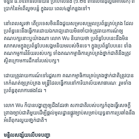
ចំនួន​ ៨.៦៤​ពាន់​លានយ័ន​ ប្រហែល​នឹង​ (១.២៥​ ពាន់លាន​ដុល្លារអាមេរិក) ពី​
ប្រាក់​នៃ​អំពើលួចបន្លំ ក្នុង​រយៈ​ពេល​៤​ឆ្នាំ​កន្លង​ទៅ។
នៅ​ពេល​សួរ​ថា​ តើ​ប្រទេស​ចិន​នឹង​ជួយ​សម្រប​សម្រួល​ប្រព័ន្ធ​គ្រប់គ្រង​ ដែល​
ប្រព័ន្ធ​នេះ​នឹងធ្វើ​ការដោយ​ឯករាជ្យ​ដោយ​មិន​ចាំបាច់ត្រូវរាយការណ៍​ឲ្យ​
គណបក្ស​នោះ​ឬ​យ៉ាងណា​ លោក​ Wu និយាយ​ថា​ ប្រព័ន្ធ​បែប​នេះ​នឹង​មិន​
សាក​សម​ក្នុង​ប្រព័ន្ធ​បែប​សង្គម​និយម​របស់​ចិន​ទេ។ ក្នុង​ប្រព័ន្ធ​បែបនេះ ​ទាំង​
គណកម្មការ​វិន័យ​របស់​បក្ស​ ទាំងគណកម្មាធិការ​គ្រប់​គ្រង់​ថ្នាក់​ជាតិនឹងត្រូវ​
ស្ថិត​ក្រោម​ការ​ដឹកនាំ​របស់​បក្ស។
ដោយត្រូវរាយការណ៍​ទៅ​រដ្ឋសភា​ គណកម្មាធិការ​គ្រប់​គ្រង​ថ្នាក់​ជាតិត្រូវ​បាន​
គេ​កំណត់​ឲ្យ​គ្រប់​គ្រង​ មន្ត្រី​ដែល​ធ្វើ​ការ​នៅ​ការិយាល័យ​សាធារណៈ​ រួម​ទាំង
ប្រព័ន្ធ​តុលាការ​ផង​ដែរ​ ។
លោក Wu ក៏​បានបង្ហាញឲ្យ​ដឹង​ដែរ​ថា​ សភា​ជាតិ​របស់​បក្ស​កំពុង​ធ្វើ​សេចក្តី​
ព្រាង​ច្បាប់​ជាតិ​មួយ​ដើម្បី​ផ្តល់មូលដ្ឋាន​ផ្លូវ​ច្បាប់​សម្រាប់​យុទ្ធនាការ​ប្រឆាំង​នឹង​
អំពើ​ពុករលួយ​ថា្នក់​ជាតិ។
មន្ទិល​សង្ស័យលើបទ​បញ្ជា