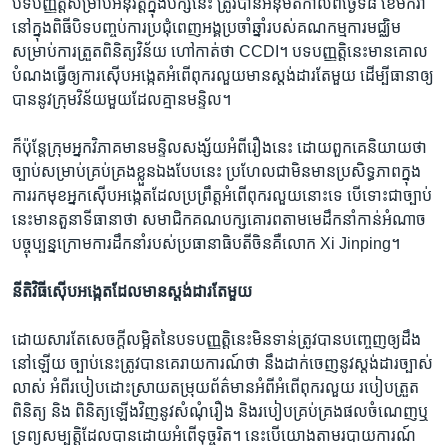
បទបញ្ញត្តិ​សម្រាប់​អនុវត្ត​ក្នុង​បក្ស​នេះ ត្រូវ​បាន​អនុម័ត​កាល​ពី​ថ្ងៃទី​៨ ខែ​មករា​
នៅ​ក្នុង​ពិធី​បិទ​បញ្ចប់​ការ​ប្រជុំ​ពេញ​អង្គ​ប្រចាំ​ឆ្នាំ​របស់​គណកម្មការ​មជ្ឈិម​
សម្រាប់​ការត្រួត​ពិនិត្យ​វិន័យ​ ហៅ​កាត់​ថា​ CCDI។ បទ​បញ្ញត្តិ​នេះ​មាន​គោល​
បំណង​ធ្វើ​ឲ្យការ​ស៊ើប​អង្កេត​អំពើ​ពុក​រលួយ​មានស្តង់ដារតែមួយ​ ​ដើម្បី​ធានា​ឲ្យ​
បាន​នូវ​ក្រុម​វិន័យ​មួយ​ដែល​គ្មាន​មន្ទិល។
ក៏ប៉ុន្តែ​ក្រុម​អ្នក​វិភាគ​មាន​មន្ទិល​សង្ស័យ​អំពី​រឿង​នេះ ដោយ​ពួក​គេ​និយាយ​ថា ​
ច្បាប់​សម្រាប់​គ្រប់​គ្រង​ខ្លួន​ឯង​បែប​នេះ​ ប្រហែល​ជា​មិនមាន​ប្រសិទ្ធភាព​ក្នុង​
ការ​រក​មុខ​អ្នក​ស៊ើប​អង្កេត​ដែល​ប្រព្រឹត្ត​អំពើ​ពុក​រលួយនោះទេ បើ​ទោះជា​ច្បាប់​
នេះមានតួនាទី​ធានាថា សមាជិក​គណបក្ស​គោរព​តាម​មេដឹកនាំ​កាន់​អំណាច
បច្ចុប្បន្ន​ក្រោម​ការ​ដឹក​នាំរបស់​ប្រធានា​ធិបតី​ចិន​គឺ​លោក​ Xi Jinping។
នីតិវិធី​ស៊ើប​អង្កេត​ដែល​មាន​ស្តង់ដារ​តែ​មួយ
ដោយ​សារ​តែ​សេចក្តី​លម្អិត​នៃបទបញ្ញត្តិ​នេះ​មិន​ទាន់​ត្រូវបាន​បញ្ចេញ​ឲ្យ​ដឹង​
នៅ​ឡើយ ​ច្បាប់​នេះ​ត្រូវ​បាន​គេ​រាយការណ៍​ថា​ នឹង​ដាក់​ចេញ​នូវ​ស្តង់ដារ​ច្បាស់​
លាស់​ ​អំពី​របៀប​ដោះ​ស្រាយ​តម្រុយ​ព័ត៌មានអំពី​អំពើ​ពុក​រលួយ​ របៀប​ត្រួត​
ពិនិត្យ និង​ ពិនិត្យ​ឡើង​វិញនូវ​សំ​ណុំ​រឿង​ និងរបៀប​គ្រប់​គ្រង​ផល​ចំណេញ​ឬ​
ទ្រព្យ​សម្បត្តិ​ដែល​បាន​ដោយ​អំពើ​ទុច្ចរិត។ នេះ​បើ​យោង​តាម​របាយការណ៍​