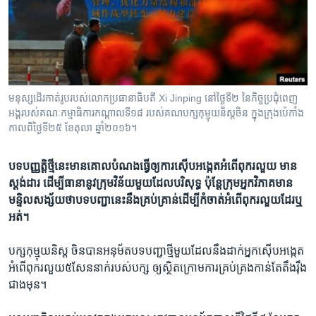
រចនា
សម្ព័ន្ធ​
Khmer English
រំលង​
និង​
បណ្តាញ​សង្គម
ចូល​
ទៅ​
មនុស្ស​ដើរ​កាត់​រូប​របស់​លោក​ប្រធានាធិបតី Xi Jinping នៅ​ថ្ងៃទី២ នៃ​កិច្ចប្រជុំ​ពេញ​
កាន់​
អង្គ​របស់​គណៈកម្មាធិការ​កណ្តាល​ទី១៨ របស់​គណបក្ស​កុម្មុយនិស្ត​ចិន ក្នុង​ក្រុង​ប៉េកាំង
ទំព័រ​
កាលពី​ថ្ងៃទី២៥ ខែតុលា ឆ្នាំ២០១៦។
ភាសា
ស្វែង​
រក
បទ​បញ្ញត្តិ​ថ្មី​នេះ​មាន​គោល​​បំណង​ធ្វើ​ឲ្យ​​​ការ​​ស៊ើប​អង្កេត​អំពើ​ពុករលួយ​ មាន​
ស្តង់​ដារ​ ​ដើម្បី​ធានា​​នូវ​ក្រុម​វិន័យ​មួយ​ដែល​បរិសុទ្ធ ប៉ុន្តែ​ក្រុម​អ្នក​វិភាគ​មាន​
មន្ទិល​សង្ស័យ​ថា​បទ​បញ្ជា​នេះ​នឹង​​​គ្រប់គ្រាន់​ដើម្បី​កំចាត់​អំពើ​ពុក​រលួយ​​​ដែរឬ​
អត់។
បក្ស​កុម្មុយនិស្ត​ ចិន​បាន​អនុម័តបទ​បញ្ជា​ថ្មីមួយ​ដែល​នឹងដាក់​អ្នក​ស៊ើប​អង្កេត​
អំពើ​ពុក​រលួយ​៥សែន​នាក់​របស់​បក្ស​ ឲ្យ​ស្ថិត​ក្រោម​ការ​គ្រប់​គ្រង​កាន់​តែ​តឹង​រ៉ឹង​
ជាង​មុន។