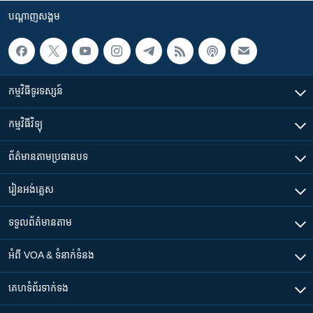
បណ្តាញ​សង្គម
កម្មវិធី​ទូរទស្សន៍
កម្មវិធី​វិទ្យុ
ព័ត៌មាន​តាមប្រធានបទ​
រៀន​​អង់គ្លេស
ទទួល​ព័ត៌មាន​តាម
អំពី​ VOA & ទំនាក់ទំនង
គេហទំព័រ​​ទាក់ទង