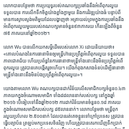
លោក​បាន​បន្ថែម​ថា​ ការ​ប្រយុទ្ធ​របស់​គណបក្ស​ប្រឆាំងនឹង​អំពើ​ពុក​រលួយ​
ទទួល​បាន​ ការ​លើក​ទឹក​ចិត្ត​យ៉ាង​ខ្លាំង​ក្លាមួយ​ និង​ការ​វិវឌ្ឍ​យ៉ាង​ធំ​ បន្ទាប់​ពី​
មាន​ការ​ស្ទាប​ស្ទង់​មតិ​មួយដែល​បង្ហាញ​ថា​ អត្រា​យល់​ព្រម​ក្នុង​ការ​ប្រឆាំង​នឹង​
អំពើ​ពុក​រលួយមួយ​របស់​គណបក្ស​មាន​ចំនួន​៩៣​ភាគ​រយ​ ​កើន​ឡើង​ពី​ចំនួន​
៧៥​ ភាគ​រយ​នៅ​ឆ្នាំ​២០១២។
លោក​ Wu​ បាន​លើក​យក​សម្តី​ដើម​របស់​លោក Xi​ ដោយ​និយាយ​ថា៖
«គោល​បំណង​នៃ​ការ​ធានា​មិន​ឲ្យ​មន្ត្រី​ហ៊ាន​ប្រព្រឹត្ត​អំពើ​ពុក​រលួយ​ ទទួល​បាន​
ភាព​ជោគ​ជ័យ​ ហើយ​ប្រព័ន្ធ​នៃ​ការ​ធានា​ថា​មន្ត្រី​ទាំង​នោះនឹង​មិន​ប្រព្រឹត្ត​អំពើ​
ពុក​រលួយ​ ត្រូវ​បាន​គេបង្កើត​រួច​ហើយ។ យើង​កំពុង​កសាង​ទំនប់​ដើម្បី​ធានា​ថា​
មន្ត្រី​ទាំង​នោះ​នឹង​មិនប៉ងប្រព្រឹត្ត​អំពើ​ពុក​រលួយ»។
យោង​តាម​លោក​ Wu គណបក្ស​បាន​ដាក់​វិន័យ​លើ​សមាជិក​បក្ស​ចំនួន​០.៤៣
​ភាគ​យក​ក្នុង​ចំណោម​សមាជិក​ ​ទាំង​៨៨​លាន​នាក់របស់បក្ស​ នៅ​ក្នុង​ឆ្នាំ​
២០១៦ ​បើ​ធៀប​ទៅនឹងឆ្នាំ​២០១២ ការ​ដាក់​វិន័យ​មាន​ចំនួន​០.១៨​ ភាគ​រយ​
ក្នុង​ចំណោម​សមាជិករបស់​បក្ស ​៨៥​លាន​នាក់។ លោក​បន្ថែម​ថា​ មន្ត្រី​ពុក​
រលួយប្រហែល​ ២.៥០០​នាក់ ​ដែល​បាន​រត់​គេច​ខ្លួន​ទៅ​ក្រៅ​ប្រទេស​ ត្រូវ​បាន​
ធ្វើ​បត្យាប័ន​ ​ត្រឡប់មក​ប្រទេស​ចិនវិញ​ ហើយ​ត្រូវបាន​គេ​រក​ឃើញទឹក​ប្រាក់​