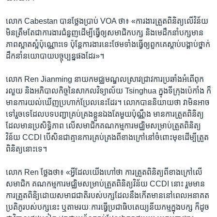
លោក​ Cabestan បាន​ថ្លែង​ប្រាប់​ VOA ថា៖ «ការ​ងារ​ត្រួត​ពិនិត្យ​លើ​វិន័យ​
មិន​ត្រឹម​តែ​ជា​ការងារ​ជំនួញ​ដើម្បី​ធ្វើឲ្យ​សមាជិក​បក្ស ​និង​មេដឹកនាំ​បក្ស​មាន​
ភាព​ស្អាត​ស្អំ​ប៉ុណ្ណោះ​ទេ ​ប៉ុន្តែ​ការងារ​នេះថែម​ទាំង​ធ្វើ​ឲ្យ​ពួក​គេ​ស្តាប់​បង្គាប់​ថ្នាក់​
ដឹកនាំ​នយោបាយ​បច្ចុប្បន្នផង​ដែរ»។
លោក Ren Jianming​ នាយក​មជ្ឈ​មណ្ឌល​ស្រាវ​ជ្រាវការ​ប្រឆាំង​អំពើ​ពុក​
រលួយ​ និង​អភិបាល​កិច្ច​នៃ​សាកល​វិទ្យាល័យ​ Tsinghua​ ក្នុង​ទីក្រុង​ប៉េកាំង​ ក៏​
មាន​ការ​យល់​ឃើញ​ប្រហាក់​ប្រែល​នេះ​ដែរ។ លោកបាន​និយាយ​ថា​ វា​មិន​អាច​
ទៅ​រួច​ទេ​ដែល​បទ​បញ្ជា​គ្រប់​គ្រង​ខ្លួន​ឯង​តែ​មួយប៉ុណ្ណឹង​ ​មានការត្រួត​ពិនិត្យ
ដែល​មាន​ប្រសិទ្ធិភាព​ ​លើ​សមាជិក​គណកម្មការ​មជ្ឈិម​សម្រាប់​ត្រួត​ពិនិត្យ​
វិន័យ CCDI បើ​សិន​ជា​គ្មាន​ការ​គ្រប់​គ្រង​ពី​ខាង​ក្រៅ​នៅ​ចំពោះ​មុខដើម្បីត្រួត​
ពិនិត្យ​នោះ​ទេ​។
លោក Ren ថ្លែង​ថា៖​ «អ្វី​ដែល​យើងហៅ​ថា ការត្រួត​ពិនិត្យពី​ខាង​ក្រៅ​លើ​
សមាជិក​ គណកម្មការ​មជ្ឈិម​សម្រាប់​ត្រួត​ពិនិត្យ​វិន័យ​ CCDI នោះ ​រួម​មាន​
ការ​ត្រួត​ពិនិ្យ​ដោយ​សមាជ​ជាតិ​របស់​បក្ស​ដែល​នឹង​កើត​មាននៅ​ពេល​អនាគត
ប្រតិភូ​របស់​បក្ស​នេះ​ ឬ​តាម​រយៈ​ការ​ធ្វើ​ប្រជាធិបតេយ្យ​នីយកម្ម​ក្នុង​បក្ស​ ក៏​ដូច​