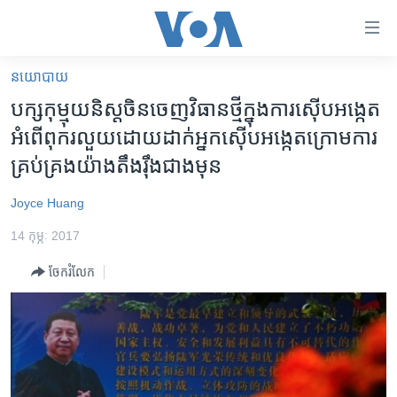
ភ្ជាប់​
ទៅ​
គេហទំព័រ​
នយោបាយ
កម្ពុជា
ទាក់ទង
បក្ស​កុម្មុយនិស្ត​ចិន​ចេញ​វិធានថ្មី​ក្នុង​ការ​ស៊ើប​អង្កេត​
រំលង​
អន្តរជាតិ
អំពើ​ពុករលួយ​ដោយ​ដាក់​អ្នក​ស៊ើប​អង្កេត​ក្រោម​ការ​
និង​
អាមេរិក
គ្រប់​គ្រង​យ៉ាង​តឹងរ៉ឹង​ជាង​មុន
ចូល​
ទៅ​​
ចិន
Joyce Huang
ទំព័រ​
ហេឡូវីអូអេ
ព័ត៌មាន​​
14 កុម្ភៈ 2017
តែ​
កម្ពុជាច្នៃប្រតិដ្ឋ
ម្តង
ចែករំលែក
ព្រឹត្តិការណ៍ព័ត៌មាន
រំលង​
និង​
ទូរទស្សន៍ / វីដេអូ​
ចូល​
វិទ្យុ / ផតខាសថ៍
ទៅ​
ទំព័រ​
កម្មវិធីទាំងអស់