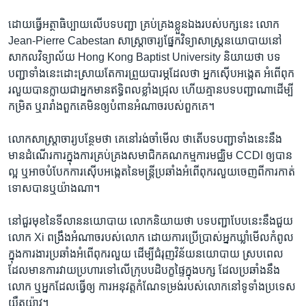
ដោយ​ធ្វើ​អត្ថាធិប្បាយ​លើ​បទ​បញ្ជា​ ​គ្រប់​គ្រង​ខ្លួន​ឯង​របស់​បក្ស​នេះ​ លោក​
Jean-Pierre Cabestan សាស្ត្រាចារ្យ​ផ្នែក​វិទ្យា​សាស្ត្រ​នយោបាយ​នៅ​
សាកល​វិទ្យាល័យ​ Hong Kong Baptist University និយាយ​ថា​ បទ​
បញ្ជា​ទាំង​នេះ​ដោះ​ស្រាយតែ​ការ​ព្រួយ​បារម្ភ​ដែល​ថា​ អ្នក​ស៊ើប​អង្កេត អំពើ​ពុក​
រលួយ​បាន​ក្លាយ​ជា​អ្នក​មាន​ឥទ្ធិពល​ខ្លាំង​ជ្រុល​ ហើយ​គ្មាន​បទ​បញ្ជា​ណា​ដើម្បី​
កម្រិត​ ឬ​រារាំង​ពួក​គេ​មិន​ឲ្យបំពានអំណាច​របស់​ពួក​គេ។​
លោក​សាស្ត្រាចារ្យ​បន្ថែម​ថា​ គេ​នៅ​រង់ចាំ​មើល​ ថា​តើ​បទ​បញ្ជា​ទាំង​នេះ​នឹង​
មាន​ដំណើរ​ការ​ក្នុង​ការ​គ្រប់​គ្រង​សមាជិក​គណកម្មការ​មជ្ឈិម CCDI ​ឲ្យ​បាន​
ល្អ ​ឬ​អាច​បំបែក​ការ​ស៊ើប​អង្កេតនៃ​មន្ត្រី​ប្រឆាំង​អំពើ​ពុក​រលួយ​ចេញ​ពីការ​កាត់​
ទោសបាន​ឬ​យ៉ាង​ណា។
នៅជួរ​មុខនៃ​ទី​លាន​នយោបាយ​ លោក​និយាយ​ថា​ បទ​បញ្ជា​បែប​នេះ​នឹង​ជួយ​
លោក​ Xi ពង្រឹង​អំណាច​របស់​លោក ដោយ​ការ​ប្រើ​ប្រាស់​អ្នក​ឃ្លាំ​មើលកំពូល​
ក្នុង​ការងារ​ប្រឆាំង​អំពើ​ពុក​រលួយ​ ដើម្បី​ជំរុញវិន័យនយោបាយ ស្រប​ពេល​
ដែល​មាន​ការ​វាយ​ប្រហារ​ទៅ​លើ​ក្រុប​បដិបក្ខ​ផ្ទៃ​ក្នុង​បក្ស​ ដែល​ប្រឆាំង​នឹង​
លោក​ ឬអ្នក​ដែល​ធ្វើ​ឲ្យ​ ​ការ​អនុវត្ត​កំណែ​ទម្រង់​របស់​លោក​នៅ​ទូ​ទាំង​ប្រទេស​
យឺតយ៉ាវ។