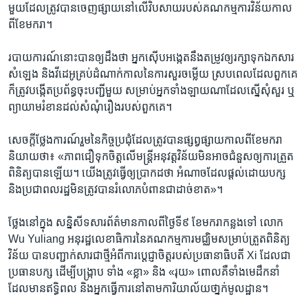
មួយ​ដែល​ត្រូវ​បាន​ចេញ​ផ្សាយ​នៅ​លើ​វិបសាយ​របស់​គណកម្មការ​វិន័យ​កាល​
ពីខែមករា។
របាយការណ៍​នោះ​បាន​ឲ្យ​ដឹង​ថា​ អ្នក​ស៊ើប​អង្កេត​នឹង​តម្រូវ​ឲ្យ​រក្សា​ទុក​ឯកសារ​
សំឡេង ​និង​វីដេអូ​គ្រប់​ដំណាក់​កាល​នៃ​ការ​សួរ​ចម្លើយ​ ស្រប​ពេល​ដែល​ពួក​គេ​
​ក៏​ត្រូវ​បង្កើត​ប្រព័ន្ធ​ចុះ​បញ្ជី​មួយ​ សម្រាប់​អ្នក​ទាំង​ឡាយ​ណា​ដែល​ស្នើ​សុំ​សួរ ឬ​
ព្យាយាម​រំខាន​ដល់​សំណុំ​រឿង​របស់​ពួក​គេ។
សេចក្តី​ថ្លែង​ការណ៍រួម​នៃ​កិច្ច​ប្រជុំ​ដែល​ត្រូវ​បាន​ផ្សព្វផ្សាយ​កាល​ពីខែមករា​
និយាយ​ថា៖​ «ភាព​ជឿ​ទុក​ចិត្ត​លើ​មន្ត្រី​អនុវត្ត​វិន័យ​មិន​អាច​ជំនួស​ឲ្យ​ការត្រួត​
ពិនិត្យ​បាន​ឡើយ។ យើង​ត្រូវ​ធ្វើ​ឲ្យ​ប្រាកដ​ថា​ អំណាច​ដែល​ផ្តល់​ដោយ​បក្ស​
និងប្រជាពលរដ្ឋមិន​ត្រូវ​បាន​រំលោភ​បំពាន​ជា​ដាច់​ខាត»។
ថ្លែងនៅ​ក្នុង​ សន្និសីទ​សារព័ត៌មានកាល​ពី​ថ្ងៃ​ទី​៩ ខែ​មករា​កន្លង​ទៅ​ លោក
Wu Yuliang​ អនុ​រដ្ឋ​លេខាធិការ​នៃ​គណកម្មការមជ្ឈិម​សម្រាប់​ត្រួត​ពិនិត្យ​
វិន័យ​ បាន​បញ្ជាក់​សារ​ជា​ថ្មី​អំពី​ការ​ប្តេជ្ញា​ចិត្ត​របស់​ប្រធានាធិបតី​ Xi ដែល​ជា​
ប្រធាន​បក្ស​ ដើម្បី​បង្ក្រាប​ ទាំង «ខ្លា» និង​ «រុយ» ពោល​គឺ​ទាំង​មេដឹកនាំ​
ដែល​មានឥទ្ធិពល និងអ្នក​ធ្វើ​ការ​នៅ​តាម​ការិយាល័យ​ថា្នក់​មូលដ្ឋាន។