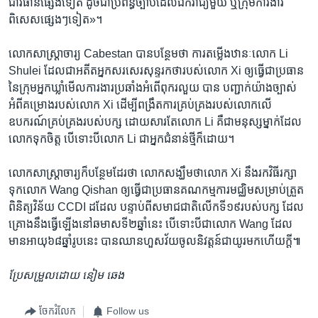
ជា​វិធាន​ផ្សេង​ទៀត​ ដូច​ជា​ប្រព័ន្ធ​ច្បាប់​ដែល​ឯក​រាជ្យ​មួយ ឬ​ក្រុម​ការងារ​
ពិសេស​ផ្សេងៗទៀត»។
លោក​សាស្ត្រាចារ្យ​ Cabestan​ បាន​បន្ថែម​ថា ការ​តម្លើង​ឋានៈ​លោក​ Li
Shulei​ ដែល​ជា​អតីត​អ្នក​សរសេរ​សុន្ទរកថា​របស់​លោក Xi ​ឲ្យ​ធ្វើ​ជា​ប្រធាន​
នៃ​ក្រុម​អ្នក​ឃ្លាំ​មើល​ការងារ​ប្រឆាំង​អំពើ​ពុករលួយ​ ​បាន បញ្ជាក់​យ៉ាង​ច្បាស់​
អំពី​គម្រោង​របស់​លោក​ Xi ​ដើម្បី​ពង្រឹត​ការ​គ្រប់​គ្រង​របស់​លោក​លើ​
ឧបករណ៍​គ្រប់​គ្រង​របស់​បក្ស​ ដោយ​សារ​តែ​លោក Li ​គឺ​ជា​មនុស្ស​ម្នាក់​ដែល​
លោក​ទុក​ចិត្ត​ ​បើ​ទោះ​បី​លោក Li ជា​អ្នក​ជំនាន់​ថ្មី​ក៏​ដោយ។
លោក​សាស្ត្រាចារ្យ​ក៏​បន្ថែម​ដែរ​ថា​ លោក​សង្ឃឹម​ថា​លោក​ Xi​ នឹង​រក​វិធី​រក្សា​
ទុក​លោក ​Wang Qishan​ ឲ្យធ្វើ​ជា​ប្រធាន​គណកម្មការ​មជ្ឈិម​សម្រាប់​ត្រួត​
ពិនិត្យ​វិន័យ CCDI​ ដដែល​ ​បន្ទាប់​ពី​សមាជ​ជាតិ​លើក​ទី​១៩​របស់​បក្ស ដែល
គ្រោង​នឹង​ធ្វើ​ឡើង​នៅ​ឆមាស​ទី២ឆ្នាំ​នេះ បើ​ទោះបី​ជា​លោក​ Wang ដែល​
មាន​អាយុ​៦៨​ឆ្នាំ​រូប​នេះ​ បាន​ឈាន​ហួស​វ័យ​ចូល​និវត្តន៍​ជា​យូរមក​ហើយ​ក្តី៕
ប្រែ​សម្រួល​ដោយ​ នៀម ឆេង
ចែករំលែក
Follow us