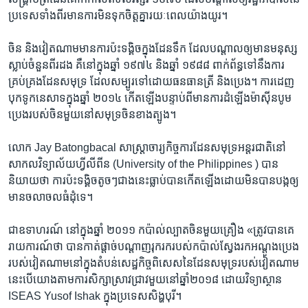
ប្រទេស​ទាំងពីរ​មាន​ការ​មិន​ទុក​ចិត្ត​គ្នា​រយៈពេល​យ៉ាង​យូរ។
ចិន និង​វៀតណាម​មាន​ការ​ប៉ះទង្គិច​ក្នុង​ដែន​ទឹក​ ដែល​បណ្តាល​ឲ្យ​មាន​មនុស្ស​
ស្លាប់​ចំនួន​ពីរ​ដង គឺនៅ​ក្នុង​ឆ្នាំ ១៩៧៤ និង​ឆ្នាំ ១៩៨៨ ពាក់ព័ន្ធទៅ​នឹង​ការ​
គ្រប់គ្រង​ដែន​សមុទ្រ​ ដែល​សម្បូរ​ទៅ​ដោយ​ធនធានត្រី​ និងប្រេង។ ការ​ដេញ​
បុក​ទូក​នេសាទ​ក្នុង​ឆ្នាំ ២០១៤​ កើត​ឡើង​បន្ទាប់​ពី​មាន​ការ​ដំឡើង​ម៉ាស៊ីន​បូម​
ប្រេង​របស់​ចិន​មួយ​នៅ​សមុទ្រ​ចិន​ខាង​ត្បូង។
លោក Jay Batongbacal សាស្ត្រាចារ្យ​កិច្ចការដែន​សមុទ្រ​អន្តរជាតិ​នៅ​
សាកលវិទ្យាល័យ​ហ្វីលីពីន​ (University of the Philippines ) បាន​
និយាយ​ថា​ ការ​ប៉ះទង្គិច​តូចៗ​ជាង​នេះធ្លាប់​បាន​កើត​ឡើង​ដោយ​មិន​បាន​បង្ក​ឲ្យ​
មាន​ចលាចល​ធំ​ដុំទេ​។
ជា​ឧទាហរណ៍​ នៅ​ក្នុង​ឆ្នាំ ២០១១ កប៉ាល់​ល្បាត​ចិន​មួយ​គ្រឿង​ «ត្រូវ​បាន​គេ​
រាយការណ៍​ថា​ បាន​កាត់​ផ្តាច់​បណ្តាញ​រុករក​របស់​កប៉ាល់​ស្វែងរក​អណ្តូង​ប្រេង​
របស់​វៀតណាម​នៅ​ក្នុង​តំបន់​សេដ្ឋកិច្ច​ពិសេសនៃដែន​សមុទ្រ​របស់​វៀតណាម​
នេះ​បើ​យោង​តាម​ការ​សិក្សា​ស្រាវជ្រាវ​មួយ​នៅឆ្នាំ​២០១៨ ដោយ​វិទ្យាស្ថាន
ISEAS Yusof Ishak ក្នុង​ប្រទេស​សិង្ហបុរី។