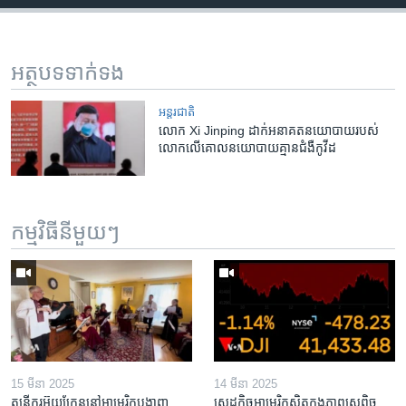
អត្ថបទ​ទាក់ទង
អន្តរជាតិ
លោក Xi Jinping ដាក់​អនាគត​នយោបាយ​របស់​
លោក​លើ​គោល​នយោបាយ​គ្មាន​ជំងឺ​កូវីដ
កម្មវិធី​នីមួយៗ
15 មីនា 2025
14 មីនា 2025
តន្ត្រីករ​អ៊ុយក្រែន​នៅ​អាមេរិក​បង្ហាញ​
សេដ្ឋកិច្ច​អាមេរិក​ស្ថិត​ក្នុង​ភាពស្រពិច