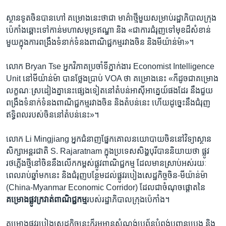
​ស្ថានទូត​ចិន​បាន​ហៅ​ គម្រោង​នេះ​ថា​ជា មាគ៌ាថ្មីមួយ​សម្រាប់​រដ្ឋាភិបាល​ក្រុង​
ប៉េកាំង​ឆ្ពោះ​ទៅ​កាន់​មហាសមុទ្រ​ឥណ្ឌា និង​ «ជា​ការ​ជំរុញ​ទៅ​មុខ​ដ៏​សំខាន់​
មួយ​ក្នុង​ការ​ពង្រឹង​ទំនាក់ទំនង​ពាណិជ្ជកម្ម​រវាង​ចិន​ និង​មីយ៉ាន់ម៉ា»។
លោក Bryan Tse អ្នក​វិភាគ​ប្រចាំ​ទី​ភ្នាក់ងារ Economist Intelligence
Unit នៅ​មីយ៉ាន់ម៉ា​ បាន​ថ្លែង​ប្រាប់​ VOA ថា គម្រោង​នេះ «ក៏​ដូច​ជាគម្រោង​
លក្ខណៈស្រដៀង​គ្នា​នេះ​ផ្សេង​ទៀតនៅ​តំបន់​អាស៊ី​អាគ្នេយ៍​ផង​ដែរ​ នឹង​ជួយ​
ពង្រឹង​ទំនាក់ទំនង​ពាណិជ្ជកម្ម​រវាងចិន និង​តំបន់​នេះ ហើយ​ដូច្នេះ​នឹង​ជំរុញ​
ឥទ្ធិពល​របស់​ចិន​នៅ​តំបន់​នេះ»។
លោក Li Mingjiang អ្នក​ជំនាញ​ផ្នែក​គោលនយោបាយ​ចិន​នៅ​វិទ្យាស្ថាន​
សិក្សា​អន្តរជាតិ S. Rajaratnam ក្នុង​ប្រទេស​សិង្ហបុរី​បាន​និយាយ​ថា ផ្លូវ​
រថភ្លើង​ថ្មី​នៅ​ចិន​នឹង​លើកកម្ពស់​ផ្លូវ​ពាណិជ្ជកម្ម​ ដែល​មាន​ស្រាប់អស់​រយៈ
ពេល​រាប់ឆ្នាំ​មក​នេះ​ និងជំរុញ​បន្ថែម​ដល់ផ្លូវ​របៀង​សេដ្ឋកិច្ច​ចិន​-មីយ៉ាន់ម៉ា
(China-Myanmar Economic Corridor) ដែល​ជា​ចំណុច​ផ្តោត​នៃ
គម្រោងផ្លូវ​ក្រវាត់​ពាណិជ្ជកម្ម
​របស់​រដ្ឋាភិបាល​ក្រុង​ប៉េកាំង។​
គម្រោង​ផ្លូវ​របៀង​សេដ្ឋកិច្ចនេះ​ក៏រួម​មានសំណង់​ប្រព័ន្ធ​បំពង់​បញ្ជូន​ប្រេង​ និង​