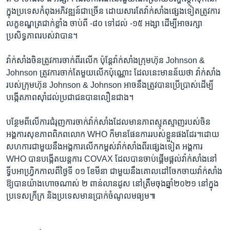
ក្នុង​ប្រទេស​កំពុង​អភិវឌ្ឍន៍​ជាច្រើន ដោយសារ​តែ​វ៉ាក់សាំង​ផ្សេង​ទៀត​ត្រូវ​ការ​
លក្ខខណ្ឌ​ត្រជាក់​ខ្លាំង ចាប់​ពី -៨០ ទៅ​ដល់ -១៥ អង្សា ដើម្បីអាច​រក្សា
ប្រសិទ្ធភាពរបស់​វា​បាន។
វ៉ាក់សាំង​ចិន​ត្រូវ​ការ​ចាក់​ពីរ​លើក ប៉ុន្តែ​វ៉ាក់សាំង​ក្រុមហ៊ុន Johnson &
Johnson ត្រូវ​ការ​ចាក់​តែ​មួយ​លើក​ប៉ុណ្ណោះ ដែល​នេះ​មាន​ន័យ​ថា វ៉ាក់សាំង​
របស់​ក្រុមហ៊ុន Johnson & Johnson អាច​នឹង​ត្រូវ​បាន​ប្រើប្រាស់​ដើម្បី​
បង្កើត​ភាពស៊ាំ​ដល់​ប្រជាជនបាន​លឿន​ជាង។
បន្ថែម​ពី​លើ​ការ​ជំរុញ​ការ​ចាក់​វ៉ាក់សាំង​ដែល​មាន​ភាព​ស្មុគស្មាញ​របស់​ចិន
អង្គការ​សុខភាព​ពិភពលោក WHO ក៏​មាន​ផែនការ​របស់​ខ្លួន​ផង​ដែរ។​ដោយ​
សហការ​ជាមួយ​នឹង​អង្គការ​លើក​កម្ពស់​វ៉ាក់សាំង​ពីរ​ផ្សេង​ទៀត អង្គការ
WHO បាន​បង្កើត​យន្តការ COVAX
ដែល​បាន​ចាប់ផ្តើម​ផ្តល់​វ៉ាក់សាំង​នៅ​
ទ្វីប​អាហ្វ្រិក​កាលពី​ថ្ងៃទី ០១ ខែមីនា ជាមួយ​នឹង​គោលដៅ​ចែកចាយ​វ៉ាក់សាំង​
ឱ្យ​បាន​យ៉ាង​ហោច​ណាស់ ២ ពាន់លាន​ដូស​ នៅ​ត្រឹម​ចុង​ឆ្នាំ២០២១ នៅ​ក្នុង​
ប្រទេស​ក្រីក្រ និងប្រទេសមាន​ប្រាក់​ចំណូល​មធ្យម៕