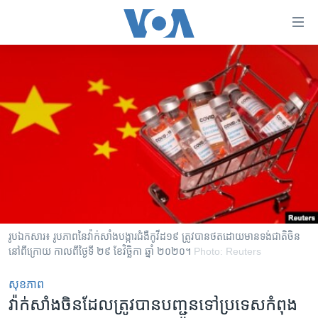
ភ្ជាប់​
ទៅ​
គេហទំព័រ​
កម្ពុជា
ទាក់ទង
រំលង​
អន្តរជាតិ
និង​
អាមេរិក
ចូល​
ទៅ​​
ចិន
ទំព័រ​
ហេឡូវីអូអេ
ព័ត៌មាន​​
តែ​
កម្ពុជាច្នៃប្រតិដ្ឋ
ម្តង
ព្រឹត្តិការណ៍ព័ត៌មាន
រំលង​
រូបឯកសារ៖ រូបភាពនៃវ៉ាក់សាំងបង្ការជំងឺកូវីដ១៩ ត្រូវបានថតដោយមានទង់ជាតិចិន
និង​
នៅពីក្រោយ កាលពីថ្ងៃទី ២៩ ខែវិច្ឆិកា ឆ្នាំ ២០២០។
Photo: Reuters
ទូរទស្សន៍ / វីដេអូ​
ចូល​
វិទ្យុ / ផតខាសថ៍
សុខភាព
ទៅ​
វ៉ាក់សាំង​ចិន​ដែល​ត្រូវ​បាន​បញ្ជូន​ទៅ​ប្រទេស​កំពុង​
ទំព័រ​
កម្មវិធីទាំងអស់