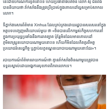
នេះជាឧបករណ៍​ការទូតនោះទេ​ ហើយប្រធានាធិបតី​ចិន លោក ស៊ី ជីនពីង ​
បាន​និយាយ​ថា វ៉ាក់សាំង​នឹង​ត្រូវ​ប្រើប្រាស់​ក្នុង​គោលដៅ​ល្អ​សម្រាប់​សាកល
លោក។
ទីភ្នាក់ងារ​សារព័ត៌មាន ​Xinhua ដែល​គ្រប់គ្រង​ដោយ​រដ្ឋ​បាន​សរសេរ​នៅ​ក្នុង​
អត្ថបទ​បញ្ចេញ​មតិយោបល់​មួយ ​ថា «ចិន​បាន​លើក​កម្ពស់​កិច្ចសហការ​នៅ​
ក្នុង​ការ​ប្រយុទ្ធប្រឆាំង​នឹង​ការ​រាតត្បាត ប៉ុន្តែ​មិន​ដែល​មាន​គោលដៅ​
ភូមិសាស្ត្រ​នយោបាយ​ណា​មួយ​នោះ​ទេ ហើយ​ក៏​មិន​ដែល​គិតគូរ​ពី​អត្ថ
ប្រយោជន៍​សេដ្ឋកិច្ច ឬ​ភ្ជាប់​លក្ខខណ្ឌ​នយោបាយ​ណា​មួយ​នោះ​ដែរ»។
របាយការណ៍​ព័ត៌មាន​រាយការណ៍​ថា ​គ្មានវ៉ាក់សាំងចិនណា​មួយត្រូវ​បាន​
ទទួល​ស្គាល់​ដោយ​អង្គការ​សុខភាព​ពិភពលោកទេ។