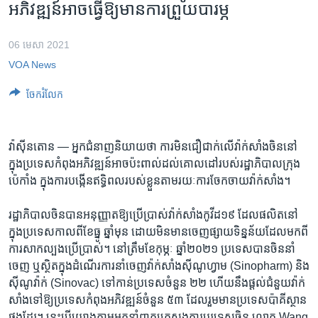
រចនា
អភិវឌ្ឍន៍​អាច​ធ្វើ​ឱ្យ​មាន​ការ​ព្រួយបារម្ភ
សម្ព័ន្ធ​
Khmer English
រំលង​
06 មេសា 2021
និង​
បណ្តាញ​សង្គម
VOA News
ចូល​
ទៅ​
ចែករំលែក
កាន់​
ទំព័រ​
ភាសា
ស្វែង​
វ៉ាស៊ីនតោន — អ្នក​ជំនាញ​និយាយ​ថា ការ​មិន​ជឿជាក់​លើ​វ៉ាក់សាំង​ចិន​នៅ​
រក
ក្នុង​ប្រទេស​កំពុង​អភិវឌ្ឍន៍​អាច​ប៉ះពាល់​ដល់​គោលដៅ​របស់​រដ្ឋាភិបាល​ក្រុង​
ប៉េកាំង​ ក្នុង​ការ​បង្កើន​ឥទ្ធិពល​របស់​ខ្លួន​តាម​រយៈ​ការ​ចែកចាយ​វ៉ាក់សាំង។
រដ្ឋាភិបាលចិន​បាន​អនុញ្ញាត​ឱ្យ​ប្រើប្រាស់​វ៉ាក់សាំង​កូវីដ១៩​ ដែលផលិត​នៅ​
ក្នុង​ប្រទេស​កាលពី​ខែធ្នូ ឆ្នាំ​មុន ​ដោយ​មិន​មាន​ចេញផ្សាយទិន្នន័យដែល​មកពី​
ការ​សាកល្បងប្រើប្រាស់។ នៅ​ត្រឹម​ខែកុម្ភៈ ឆ្នាំ២០២១ ប្រទេស​បាន​ចិន​នាំ​
ចេញ​ ឬ​ស្ថិត​ក្នុង​ដំណើរការ​នាំ​ចេញ​វ៉ាក់សាំងស៊ីណូហ្វាម (Sinopharm) និង
ស៊ីណូវ៉ាក់ (Sinovac) ទៅ​កាន់​ប្រទេស​ចំនួន ២២ ហើយ​នឹង​ផ្តល់​ជំនួយ​វ៉ាក់
សាំង​ទៅ​ឱ្យ​ប្រទេស​កំពុង​អភិវឌ្ឍន៍​ចំនួន ៥៣ ដែល​រួម​មាន​ប្រទេស​ប៉ាគីស្ថាន​
ផង​ដែរ។ នេះ​បើ​យោង​តាម​អ្នក​នាំពាក្យ​ក្រសួង​ការបរទេស​ចិន លោក Wang