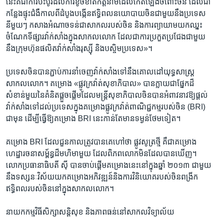
នេះ​គឺ​ជា​ការ​ប៉ះប៉ូវ​ដល់​ការ​ខូចខាត​កិត្តិនាម​ដែល​កើត​ឡើង​ចំពោះ​ចិន ​ដែល​ជា​
កន្លែងផ្ទុះជំងឺកាល​ពីដំបូង​បង្កើន​ឥទ្ធិពល​នយោបាយ​ចិន​ជាមួយ​នឹង​ប្រទេស​
នីមួយៗ កសាង​អំណាច​ទន់​ជា​សាកល​របស់​ចិន និង​ការ​ព្យាយាម​យក​ឈ្នះ​
ចំណែក​ទីផ្សារ​វ៉ាក់សាំង​ក្នុង​សាកលលោក ដែល​ជា​ការ​ប្រកួតប្រជែង​ជាមួយ​
នឹង​ក្រុមហ៊ុន​ផលិត​វ៉ាក់សាំង​រុស្ស៊ី និង​បស្ចិម​ប្រទេស»។
ប្រទេស​ចិន​បាន​ភ្ជាប់​ការ​នាំ​ចេញ​វ៉ាក់សាំង​ទៅ​នឹង​គោលដៅ​យុទ្ធសាស្ត្រ​
សាកលលោក។ គម្រោង «ផ្លូវ​ក្រវ៉ាត់​សុខាភិបាល» បាន​ក្លាយ​ជា​ផ្នែក​ដ៏​
សំខាន់​មួយ​នៃ​គំនិត​ផ្តួចផ្តើម​ដែល​មន្ត្រី​សុខាភិបាល​ចិន​បាន​អំពាវនាវ​ឱ្យ​ផ្តល់​
វ៉ាក់សាំង​ទៅ​ដល់​ប្រទេស
ក្នុង​គម្រោង​ផ្លូវ​ក្រវ៉ាត់​ពាណិជ្ជកម្ម​របស់​ចិន ​(BRI)
ជាមុន ដើម្បី​ធ្វើ​ឱ្យ​គម្រោង BRI នេះ​កាន់​តែ​មាន​ទម្ងន់​ថែម​ទៀត។
គម្រោង BRI ដែល​ជួនកាល​ត្រូវ​បាន​គេ​ហៅ​ថា ផ្លូវ​សូត្រ​ថ្មី គឺជា​គម្រោង​
ហេដ្ឋារចនាសម្ព័ន្ធ​ដ៏​មហិមា​មួយ​ ដែល​ពិភពលោក​មិន​ដែល​បាន​ឃើញ។
លោក​ប្រធានាធិបតី ស៊ី បាន​ចាប់​ផ្តើម​គម្រោង​នេះ​នៅ​ក្នុង​ឆ្នាំ ២០១៣ ជាមួយ​
នឹង​ទស្សនៈ​វិស័យ​យក​គម្រោង​អភិវឌ្ឍន៍​និង​ការ​វិនិយោគ​របស់​ចិន​ពង្រីក​
ឥទ្ធិពល​របស់​ចិន​នៅ​ក្នុង​សាកលលោក។
នាយក​កម្មវិធី​សិក្សា​សន្តិសុខ និង​ភាព​ធន់​នៅសាកលវិទ្យាល័យ