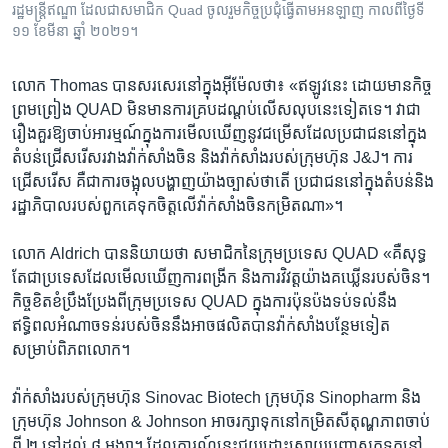
រដ្ឋមន្ត្រីឥណ្ឌា ដែលជាសមាជិក Quad ចូលរួមកិច្ចប្រជុំធ្វើតាមអនឡាញ កាលពីថ្ងៃទី
១១ ខែមីនា ឆ្នាំ ២០២១។
លោក Thomas បាន​សរសេរ​នៅ​ក្នុង​អ៊ីម៉ែល​ថា៖ «ឥឡូវ​នេះ ដោយ​មាន​កិច្ច
ព្រមព្រៀង QUAD មិន​មាន​ការ​គ្របដណ្តប់​លើសលុប​នេះ​ទៀត​ទេ។ វា​ជា​
រឿង​គួរ​ឱ្យ​ចាប់អារម្មណ៍​ក្នុង​ការ​មើល​ឃើញ​នូវ​ជម្រើស​ដែល​ប្រជាជន​នៅ​ក្នុង​
តំបន់​ជ្រើសរើស​រវាង​វ៉ាក់សាំង​ចិន និង​វ៉ាក់សាំង​របស់​ក្រុមហ៊ុន J&J។ ការ​
ជ្រើសរើស​ គឺ​ជា​ការ​ចង្អុល​បង្ហាញ​យ៉ាង​ច្បាស់​ថា​តើ ប្រជាជន​នៅ​ក្នុង​តំបន់​និង​
រដ្ឋាភិបាល​របស់​ពួកគេ​ទុក​ចិត្ត​លើ​វ៉ាក់សាំង​ចិន​កម្រិត​ណា»។
លោក Aldrich បាន​និយាយ​ថា សមាជិក​នៃ​ក្រុម​ប្រទេស QUAD «គឺ​សុទ្ធ​
តែ​ជា​ប្រទេស​ដែល​មើល​ឃើញ​ការ​ពង្រីក និង​ការ​វិវត្ត​យ៉ាង​គឃ្លើន​របស់​ចិន។
កិច្ចខិតខំ​ប្រឹងប្រែង​ពី​ក្រុម​ប្រទេស QUAD ក្នុង​ការ​ប៉ុនប៉ង​ទប់ទល់​នឹង​
ឥទ្ធិពល​អំណាច​ទន់​របស់​ចិននឹង​អាចផលិត​បាន​វ៉ាក់សាំង​បន្ថែម​ទៀត​
សម្រាប់​ពិភពលោក។
វ៉ាក់សាំង​របស់​ក្រុមហ៊ុន Sinovac Biotech ក្រុមហ៊ុន Sinopharm និង​
ក្រុមហ៊ុន Johnson & Johnson អាច​រក្សា​ទុក​នៅ​កម្រិត​សីតុណ្ហភាព​ចាប់​
ពី ២ ទៅ​ដល់ ៨ អង្សា។ ដែល​ការណ៍​នេះជួយដោះស្រាយ​បញ្ហា​ស្តុក​ទុក​នៅ​