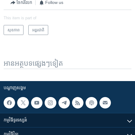
ចែករំលែក
Follow us
This item is part of
សុខភាព
អន្តរជាតិ
អានអត្ថបទផ្សេងៗទៀត
បណ្តាញ​សង្គម
កម្មវិធី​ទូរទស្សន៍
កម្មវិធី​វិទ្យុ