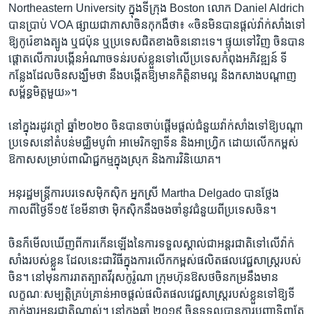
Northeastern University ក្នុង​ទីក្រុង Boston លោក Daniel Aldrich
បាន​ប្រាប់ VOA ផ្សាយ​ជា​ភាសា​ចិន​កុកងឺ​ថា៖ «ចិន​មិន​បាន​ផ្តល់​វ៉ាក់សាំង​ទៅ​
ឱ្យ​កូរ៉េ​ខាង​ត្បូង ​ឬ​ជប៉ុន ឬប្រទេស​ជិត​ខាង​ចិននោះទេ។ ផ្ទុយ​ទៅ​វិញ ចិន​បាន​
ផ្តោត​លើ​ការ​បង្កើន​អំណាច​ទន់​របស់​ខ្លួនទៅ​លើ​ប្រទេស​កំពុង​អភិវឌ្ឍន៍ ទី
កន្លែង​ដែល​ចិន​សង្ឃឹម​ថា នឹង​បង្កើត​ឱ្យ​មាន​កិត្តិនាម​ល្អ និង​កសាង​បណ្តាញ​
សម្ព័ន្ធមិត្ត​មួយ»។
នៅ​ក្នុង​រដូវ​ក្តៅ ឆ្នាំ២០២០ ចិន​បាន​ចាប់​ផ្តើម​ផ្តល់​ជំនួយ​វ៉ាក់សាំង​ទៅ​ឱ្យបណ្តា
ប្រទេស​នៅ​តំបន់​មជ្ឈិមបូព៌ា​ អាមេរិក​ឡាទីន និង​អាហ្វ្រិក ដោយ​លើក​កម្ពស់​
ឱកាស​សម្រាប់​ពាណិជ្ជកម្ម​ក្នុង​ស្រុក និង​ការ​វិនិយោគ។
អនុរដ្ឋមន្ត្រី​ការបរទេស​ម៉ិកស៊ិក អ្នកស្រី Martha Delgado បាន​ថ្លែង​
កាលពី​ថ្ងៃទី១៥ ខែមីនា​ថា ម៉ិកស៊ិក​នឹង​ចងចាំ​នូវ​ជំនួយ​ពី​ប្រទេស​ចិន។
ចិន​ក៏​មើល​ឃើញពី​ការ​កើនឡើង​នៃការទទួល​ស្គាល់​ជា​អន្តរជាតិទៅ​លើ​វ៉ាក់
សាំង​របស់​ខ្លួន​ ដែល​នេះ​ជា​វិធី​ក្នុង​ការ​លើក​កម្ពស់​ផលិតផល​វេជ្ជសាស្ត្រ​របស់​
ចិន។ នៅ​មុន​ការ​រាតត្បាតវីរុស​កូរ៉ូណា ក្រុមហ៊ុន​ឱសថ​ចិន​កម្រ​នឹង​មាន​
លក្ខណៈ​សម្បត្តិ​គ្រប់គ្រាន់​អាច​ផ្តល់​ផលិតផល​វេជ្ជសាស្ត្រ​របស់​ខ្លួន​ទៅ​ឱ្យ​ទី
ភ្នាក់ងារ​អន្តរជាតិ​ណាស់។ នៅ​ក្នុង​ឆ្នាំ ២០១៩ ចិន​ទទួល​បាន​ការ​បញ្ជា​ទិញ​តែ