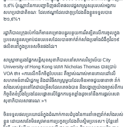
​១,៩% ​ប៉ុណ្ណោះ​នៃ​ការ​បញ្ជា​ទិញ​ផលិតផល​វេជ្ជសាស្ត្រ​សរុប​របស់​អង្គការ​
សហប្រជាជាតិ​ខណៈ​ ដែល​ឥណ្ឌា​ដែល​ជា​គូប្រជែង​នឹង​ខ្លួន​ទទួល​បាន ​
២១,៩%។
រដ្ឋាភិបាល​ក្រុង​ប៉េកាំង​ក៏​មាន​គម្រោង​បន្ធូរបន្ថយ​ការ​រឹតត្បិត​លើ​ការ​ចូល​ក្នុង​
ប្រទេស​ខ្លួន​សម្រាប់​ជន​បរទេស​ដែល​បាន​ចាក់​វ៉ាក់សាំង​ប្រឆាំង​ជំងឺ​កូវីដ១៩​
ផលិត​នៅ​ក្នុង​ប្រទេស​ចិន​ផង​ដែរ។
សាស្ត្រាចារ្យ​រង​ផ្នែក​សន្តិសុខ​សុខាភិបាល​នៅ​សាកលវិទ្យាល័យ City
University of Hong Kong លោក Nicholas Thomas បាន​ប្រាប់
VOA ថា៖ «ការ​លើក​ទឹក​ចិត្ត​បែប​នេះ​ គឺ​ច្បាស់​ណាស់​មាន​គោលដៅ​លើ​
សហគមន៍​ពាណិជ្ជកម្ម និង​ជា​វិធីសាស្ត្រ​មួយ​ដែល​ចិន​អាច​ជួយ​ធានា​ថា វ៉ាក់
សាំង​របស់​ខ្លួន​នៅ​តែ​ជា​ជម្រើស​ដែល​គេ​ចង់​បាន និង​បង្ហាញ​យ៉ាង​ច្បាស់ពី​ការ
កិច្ចខិតខំ​ប្រឹងប្រែងដែលផ្តោត​លើ​ផ្នែក​ការទូត​ខ្លាំងដូចទៅនឹង​ការ​ផ្តល់​សេវា​
សុខាភិបាល​សាធារណៈ​»។​
ចិន​ទទួល​ផលប្រយោជន៍​ក្នុងដំណាក់​កាល​ដំបូង​នៃ​ការ​នាំចេញ​វ៉ាក់សាំង​របស់​
ខ្លួន ​ដោយសារ​តែ​មិន​សូវ​មាន​ការ​ប្រកួតប្រជែង​ពី​បស្ចិម​ប្រទេស។ ប៉ុន្តែ​នៅ​