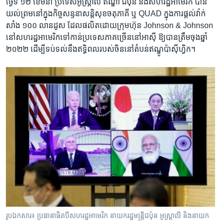
ថ្ងៃទី ១២ ខែមីនា ប្រទេសអូស្ត្រាលី ឥណ្ឌា ជប៉ុន និង​សហរដ្ឋអាមេរិក​ បាន​
យល់ព្រម​នៅ​ក្នុង​កិច្ចសន្ទនា​សន្តិសុខ​ចតុភាគី ឬ QUAD ក្នុង​ការ​ផ្តល់​វ៉ាក់
សាំង​ ១០០ លាន​ដូស ​ដែល​ផលិត​ដោយ​ក្រុមហ៊ុន Johnson & Johnson
នៅ​សហរដ្ឋអាមេរិក​ទៅ​កាន់​ប្រទេស​ភាគច្រើន​នៅ​អាស៊ី​ ឱ្យ​បាន​ត្រឹម​ចុង​ឆ្នាំ
២០២២ ​ដើម្បី​ទប់ទល់​នឹង​ឥទ្ធិពល​របស់​ចិន​នៅ​តំបន់​ឥណ្ឌូប៉ាស៊ីហ្វិក។
រូបឯកសារ៖ ប្រធានាធិតបីសហរដ្ឋអាមេរិក នាយករដ្ឋមន្ត្រីជប៉ុន អូស្ត្រាលី និងនាយក