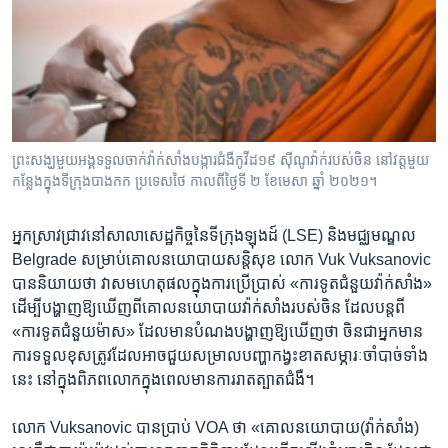
ព្រះសង្ឃមួយអង្គទទួលចាក់វ៉ាក់សាំងបង្ការជំងឺកូវីដ១៩ ស៊ីណូវ៉ាក់របស់ចិន នៅវត្តមួយ
កន្លែងក្នុងទីក្រុងបាងកក ប្រទេសថៃ កាលពីថ្ងៃទី ២ ខែមេសា ឆ្នាំ ២០២១។
អ្នក​ស្រាវជ្រាវ​នៅ​សាលា​សេដ្ឋកិច្ច​នៃ​ទីក្រុង​ឡុងដ៍ (LSE) និង​មជ្ឈមណ្ឌល
Belgrade សម្រាប់​គោលនយោបាយ​សន្តិសុខ លោក Vuk Vuksanovic​
បាន​និយាយ​ថា វា​សមហេតុផល​ក្នុង​ការ​ប្រើប្រាស់ «ការទូត​ជំនួយ​វ៉ាក់សាំង»
ដើម្បី​បង្ហាញ​ឱ្យ​ឃើញ​ពី​គោលនយោបាយ​វ៉ាក់សាំង​របស់​ចិន ដែល​បន្ត​ពី​
«ការ​ទូត​ជំនួយ​ម៉ាស» ដែល​មាន​បំណង​បង្ហាញ​ឱ្យ​ឃើញ​ថា ចិនជាអ្នកមាន
ការ​ទទួលខុស​ត្រូវដែល​អាច​ជួយ​សម្រាល​បញ្ហា​កង្វះខាត​សម្ភារៈ​ចាំបាច់​ទាំង​
នេះ​ នៅ​ក្នុង​ពិភពលោក​ក្នុង​ពេល​មាន​ការ​រាតត្បាត​ជំងឺ។​
លោក Vuksanovic បាន​ប្រាប់ VOA ថា «គោលនយោបាយ​(វ៉ាក់សាំង)