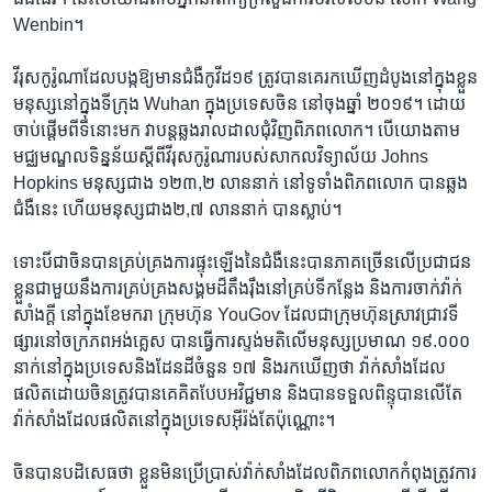
Wenbin​។
វីរុស​កូរ៉ូណា​ដែល​បង្ក​ឱ្យ​មាន​ជំងឺ​កូវីដ១៩ ​ត្រូវ​បាន​គេ​រក​ឃើញ​ដំបូង​នៅ​ក្នុង​ខ្លួន​
មនុស្ស​នៅ​ក្នុង​ទីក្រុង Wuhan ក្នុង​ប្រទេស​ចិន នៅ​ចុង​ឆ្នាំ ២០១៩។ ដោយ​
ចាប់ផ្តើមពី​ទីនោះ​មក វា​បន្ត​ឆ្លង​រាលដាល​ជុំវិញ​ពិភពលោក។ បើ​យោង​តាម​
មជ្ឈមណ្ឌលទិន្នន័យស្តីពី​វីរុស​កូរ៉ូណារបស់សាកលវិទ្យាល័យ Johns
Hopkins មនុស្ស​ជាង ​១២៣,២ លាន​នាក់​ នៅ​ទូទាំង​ពិភពលោក​ បាន​ឆ្លង
ជំងឺនេះ ហើយ​មនុស្ស​ជាង​២,៧ លាន​នាក់ ​បាន​ស្លាប់។​
ទោះ​បី​ជា​ចិន​បាន​គ្រប់គ្រង​ការ​ផ្ទុះ​ឡើង​នៃ​ជំងឺ​នេះ​បាន​ភាគច្រើន​លើ​ប្រជាជន​
ខ្លួន​ជាមួយ​នឹង​ការ​គ្រប់គ្រង​សង្គម​ដ៏​តឹងរ៉ឹង​នៅ​គ្រប់​ទីកន្លែង និង​ការ​ចាក់​វ៉ាក់
សាំង​ក្តី នៅ​ក្នុង​ខែមករា ក្រុមហ៊ុន YouGov ដែល​ជា​ក្រុមហ៊ុន​ស្រាវជ្រាវ​ទី
ផ្សារ​នៅ​ចក្រភព​អង់គ្លេស​ បាន​ធ្វើ​ការ​ស្ទង់មតិ​លើ​មនុស្ស​ប្រមាណ​ ១៩.០០០
នាក់​នៅ​ក្នុង​ប្រទេស​និង​ដែនដី​ចំនួន ១៧ និង​រក​ឃើញ​ថា វ៉ាក់សាំង​ដែល​
ផលិត​ដោយ​ចិន​ត្រូវ​បាន​គេ​គិត​បែប​អវិជ្ជមាន និង​បាន​ទទួល​ពិន្ទុ​បាន​លើ​តែ​
វ៉ាក់សាំង​ដែល​ផលិត​នៅ​ក្នុង​ប្រទេស​អ៊ីរ៉ង់​តែ​ប៉ុណ្ណោះ។
ចិន​បាន​បដិសេធ​ថា ខ្លួន​មិន​ប្រើប្រាស់​វ៉ាក់សាំងដែល​ពិភពលោក​កំពុង​ត្រូវ​ការ