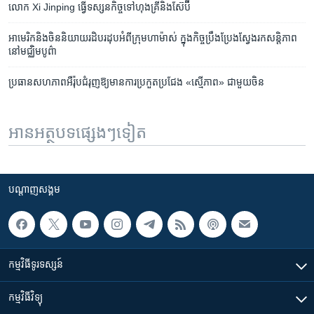
លោក Xi Jinping ធ្វើ​ទស្សនកិច្ច​ទៅ​ហុងគ្រី​និង​ស៊ែប៊ី
អាមេរិក​និង​ចិន​និយាយ​រដិបរដុប​អំពី​ក្រុមហាម៉ាស់ ក្នុង​កិច្ច​ប្រឹងប្រែង​ស្វែងរក​សន្តិភាព​
នៅ​មជ្ឈិមបូព៌ា
ប្រធាន​សហភាព​អឺរ៉ុប​ជំរុញ​ឱ្យ​មាន​ការ​ប្រកួតប្រជែង «ស្មើភាព» ជាមួយ​ចិន
អានអត្ថបទផ្សេងៗទៀត
បណ្តាញ​សង្គម
កម្មវិធី​ទូរទស្សន៍
កម្មវិធី​វិទ្យុ