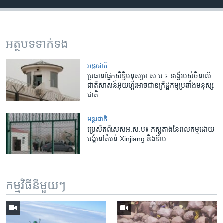
អត្ថបទ​ទាក់ទង
អន្តរជាតិ
ប្រធាន​ផ្នែក​សិទ្ធិ​មនុស្ស​អ.ស.ប.៖ ទង្វើ​របស់​ចិន​លើ​
ជាតិ​សាសន៍​អ៊ុយហ្គ័រ​អាច​ជា​ឧក្រិដ្ឋកម្ម​ប្រឆាំង​មនុស្ស​
ជាតិ
អន្តរជាតិ
ប្រេសិត​ពិសេស​អ.ស.ប៖ ភស្តុតាង​នៃ​ពលកម្ម​ដោយ​
បង្ខំ​នៅ​តំបន់ Xinjiang និង​ទីបេ
កម្មវិធី​នីមួយៗ