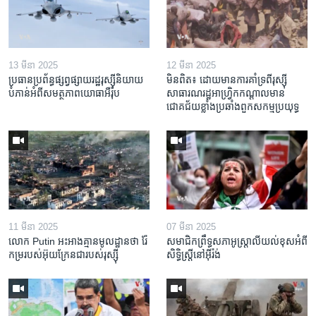
13 មីនា 2025
12 មីនា 2025
ប្រធាន​ប្រព័ន្ធ​ផ្សព្វផ្សាយ​រដ្ឋ​រុស្ស៊ី​និយាយ​
មិនពិត៖ ដោយ​មាន​ការគាំទ្រ​ពី​រុស្ស៊ី
បំភាន់​អំពី​សមត្ថភាព​យោធា​អឺរ៉ុប
សាធារណរដ្ឋ​អាហ្រ្វិក​កណ្តាល​មាន​
ជោគជ័យ​ខ្លាំង​​ប្រឆាំង​ពួក​សកម្ម​ប្រយុទ្ធ
11 មីនា 2025
07 មីនា 2025
លោក Putin អះអាង​គ្មាន​មូលដ្ឋាន​ថា រ៉ែ​
សមាជិកព្រឹទ្ធសភាអូស្ត្រាលីយល់ខុសអំពី
កម្រ​របស់​អ៊ុយក្រែន​ជា​របស់​រុស្ស៊ី
សិទ្ធិស្ត្រីនៅអ៊ីរ៉ង់