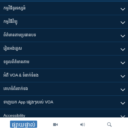
កម្មវិធី​ទូរទស្សន៍
កម្មវិធី​វិទ្យុ
ព័ត៌មាន​តាមប្រធានបទ​
រៀន​​អង់គ្លេស
ទទួល​ព័ត៌មាន​តាម
អំពី​ VOA & ទំនាក់ទំនង
គេហទំព័រ​​ទាក់ទង
ទាញយក​ App ផ្សេងៗ​របស់​ VOA
Accessibility
ផ្សាយផ្ទាល់