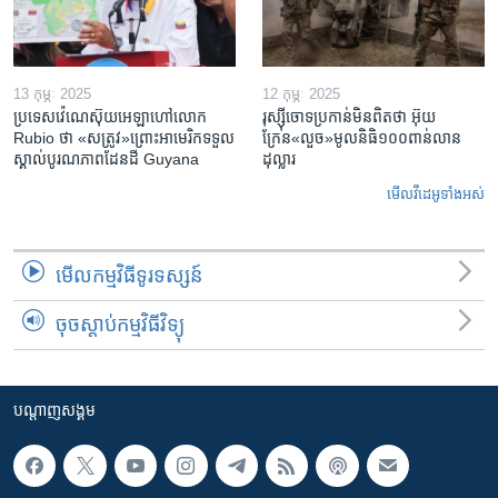
13 កុម្ភៈ 2025
12 កុម្ភៈ 2025
ប្រទេសវ៉េណេស៊ុយអេឡាហៅលោក
រុស្ស៊ីចោទប្រកាន់មិនពិតថា អ៊ុយ
Rubio ថា «សត្រូវ»ព្រោះអាមេរិកទទួល
ក្រែន«លួច»មូលនិធិ១០០ពាន់លាន
ស្គាល់បូរណភាពដែនដី Guyana
ដុល្លារ
មើល​វីដេអូ​ទាំង​អស់
មើល​កម្មវិធី​ទូរទស្សន៍
ចុចស្តាប់កម្មវិធីវិទ្យុ
បណ្តាញ​សង្គម