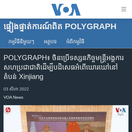
ភ្ជាប់​
ទៅ​
គេហទំព័រ​
ផ្ទៀងផ្ទាត់ការណ៍ពិត POLYGRAPH
កម្ពុជា
ទាក់ទង
រំលង​
កម្មវិធី​នីមួយៗ
អត្ថបទ​
អំពី​កម្មវិធី​
អន្តរជាតិ
និង​
អាមេរិក
ចូល​
POLYGRAPH៖ ចិន​ប្រើ​​ទស្សនកិច្ច​មន្ត្រី​អង្គការ​
ទៅ​​
ចិន
សហ​ប្រជាជាតិ​ដើម្បី​បដិសេធ​អំពើ​ឃោរឃៅ​នៅ​
ទំព័រ​
ហេឡូវីអូអេ
តំបន់ Xinjiang
ព័ត៌មាន​​
តែ​
កម្ពុជាច្នៃប្រតិដ្ឋ
03 សីហា 2022
ម្តង
ព្រឹត្តិការណ៍ព័ត៌មាន
រំលង​
VOA News
និង​
ទូរទស្សន៍ / វីដេអូ​
ចូល​
វិទ្យុ / ផតខាសថ៍
ទៅ​
ទំព័រ​
កម្មវិធីទាំងអស់