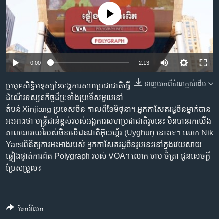
រចនា
សម្ព័ន្ធ​
No media source currently available
Khmer English
រំលង​
និង​
បណ្តាញ​សង្គម
ចូល​
ទៅ​
0:00
2:13
កាន់​
ទំព័រ​
ទាញ​យក​ពី​តំណភ្ជាប់​ដើម
ប្រមុខ​សិទ្ធិ​មនុស្ស​នៃ​អង្គការ​សហប្រជាជាតិ​ធ្វើ
ភាសា
ស្វែង​
ដំណើរ​ទស្សនកិច្ច​​ដ៏​ប្រទាំង​ប្រទើសមួយ​នៅ​
រក
តំបន់​ Xinjiang ប្រទេស​ចិន ​កាល​ពីខែ​មិថុនា។​ អ្នកកាសែត​រដ្ឋ​ចិន​ម្នាក់​បាន​
អះអាង​ថា ​មន្រ្តី​ជាន់​ខ្ពស់របស់​អង្គការ​សហប្រជាជាតិ​​រូបនេះ មិន​បាន​រក​ឃើង​
ភាព​ឃោរឃៅ​​របស់​ចិន​លើ​ជនជាតិអ៊ុយហ្គ័រ (Uyghur) នោះទេ។ លោក Nik
Yarstពិនិត្យ​ការ​អះអាង​របស់ អ្នកកាសែត​រដ្ឋ​ចិនរូបនេះ​នៅ​ក្នុង​វេយសាយ
ផ្ទៀងផ្ទាត់ការពិត Polygraph របស់ VOA។ លោក ចាប ចិត្រា ជូនសេចក្តី
ប្រែសម្រួល៖
ចែករំលែក