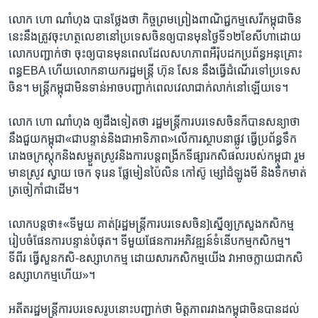
លោក​ ហោ ណាំហុង​ បាន​ថ្លែង​ថា ​កិច្ច​ព្រមព្រៀង​ពាណិជ្ជ​កម្ម​សេរី​កម្ពុជា​ចិន​
នេះ​នឹង​ត្រូវ​ចុះ​ហត្ថលេខា​នៅ​ប្រទេស​ចិន​ឲ្យ​បាន​មុន​ថ្ងៃទី​១២​ខែ​សីហា​ដោយ​
លោក​បញ្ជាក់​ថា ​ចុះ​ឲ្យ​បាន​មុន​ពេល​ដែល​សហភាព​អឺរ៉ុប​ដក​ប្រព័ន្ធ​អនុគ្រោះ​
ពន្ធ​EBA ​ហើយ​លោក​នាយក​រដ្ឋមន្រ្តី ​ហ៊ុន សែន ​នឹង​ធ្វើ​ដំណើរ​ទៅ​ប្រទេស​
ចិន។​ មន្រ្តី​កម្ពុជា​មិន​ទាន់​អាច​បញ្ជាក់​ពេល​វេលា​ជាក់លាក់​នៅ​ឡើយ​ទេ។​
លោក ​ហោ ណាំហុង​ ឲ្យ​ដឹង​ទៀត​ថា ​រដ្ឋមន្ត្រី​ការ​បរទេស​ចិន​ក៏​បាន​សន្យា​ថា
នឹង​ជួយ​កម្ពុជា​«ជា​បន្ទាន់​និងជា​អាទិភាព»​លើ​ការ​ស្ថាបនា​ផ្លូវ ធ្វើ​ប្រព័ន្ធ​ទឹក​
រោងចក្រ​ស្តុក​និង​សម្ងួត​ស្រូវ​និង​ការ​បន្ត​ពង្រីក​ទីផ្សារ​កសិផល​របស់​កម្ពុជា​ រួម​
មាន​ស្រូវ ​ស្វាយ ​ចេក​ ទុរេន​ ផ្លែ​មៀនប៉ៃលិន ​កៅស៊ូ ​ម្សៅ​ដំឡូងមី​ និង​ទឹកមាត់​
ត្រចៀកាំ​ជាដើម។​
លោក​បន្ត​ថា៖​«ទីមួយ ​គាត់​[រដ្ឋមន្រ្តី​ការ​បរទេស​ចិន]​ស្នើ​ឲ្យ​ក្រសួង​កសិកម្ម​
រៀបចំ​ផែនការ​បន្ទាន់​បំផុត។​ ទីមួយ​ផែន​ការ​អភិវឌ្ឍន៍​ទំនើប​កម្ម​កសិកម្ម។​
ទីពីរ​ ធ្វើសួន​កសិ-ឧស្សាហ​កម្ម​ ដោយសារ​កសិកម្ម​យើង​ វា​អាច​ក្លាយ​ជា​កសិ
ឧស្សាហ​កម្ម​ហើយ»។​
អតីត​រដ្ឋមន្រ្តី​ការ​បរទេស​រូប​នោះ​បញ្ជាក់​ថា មិត្តភាព​រវាង​កម្ពុជា​ចិន​បាន​ដល់​