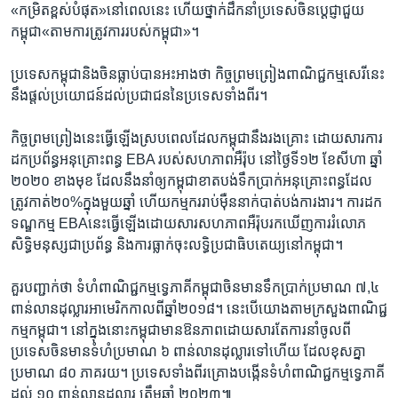
«កម្រិត​ខ្ពស់​បំផុត»​នៅពេល​នេះ ​ហើយ​ថ្នាក់​ដឹកនាំ​ប្រទេស​ចិន​ប្តេជ្ញា​ជួយ​
កម្ពុជា​«តាម​ការ​ត្រូវ​ការ​របស់​កម្ពុជា»។​
ប្រទេស​កម្ពុជា​និង​ចិន​ធ្លាប់​បាន​អះអាង​ថា ​កិច្ច​ព្រមព្រៀង​ពាណិជ្ជ​កម្ម​សេរី​នេះ​
នឹង​ផ្តល់​ប្រយោជន៍​ដល់​ប្រជាជន​នៃ​ប្រទេស​ទាំងពីរ។​
កិច្ច​ព្រមព្រៀង​នេះ​ធ្វើ​ឡើង​ស្រប​ពេល​ដែល​កម្ពុជា​នឹង​រងគ្រោះ​ ដោយសារ​ការ​
ដក​ប្រព័ន្ធ​អនុគ្រោះ​ពន្ធ​ EBA​ របស់​សហភាព​អឺរ៉ុប ​នៅ​ថ្ងៃ​ទី១២​ ខែ​សីហា ​ឆ្នាំ​
២០២០ ​ខាង​មុខ ​ដែល​នឹង​នាំ​ឲ្យ​កម្ពុជា​ខាត​បង់ទឹក​ប្រាក់​អនុគ្រោះពន្ធដែល​
ត្រូវ​កាត់​២០%ក្នុង​មួយ​ឆ្នាំ ​ហើយ​កម្មករ​រាប់ម៉ឺន​នាក់​បាត់បង់​ការងារ។​ ការ​ដក​
ទណ្ឌកម្ម​ EBA​នេះ​ធ្វើ​ឡើង​ដោយសារ​សហភាព​អឺរ៉ុប​រក​ឃើញ​ការ​រំលោភ​
សិទ្ធិ​មនុស្ស​ជា​ប្រព័ន្ធ​ និង​ការ​ធ្លាក់​ចុះ​លទ្ធិ​ប្រជា​ធិបតេយ្យ​នៅ​កម្ពុជា។​
គួរ​បញ្ជាក់​ថា​ ទំហំ​ពាណិជ្ជ​កម្ម​ទ្វេភាគី​កម្ពុជា​ចិន​មាន​ទឹក​ប្រាក់​ប្រមាណ​ ៧,៤​
ពាន់​លាន​ដុល្លារ​អាមេរិក​កាល​ពី​ឆ្នាំ​២០១៨។​ នេះ​បើ​យោង​តាម​ក្រសួង​ពាណិជ្ជ​
កម្ម​កម្ពុជា។ នៅ​ក្នុង​នោះ​កម្ពុជា​មាន​ឱនភាព​ដោយសារ​តែ​ការ​នាំចូល​ពី​
ប្រទេស​ចិន​មាន​ទំហំ​ប្រមាណ​ ៦ ពាន់​លាន​ដុល្លារ​ទៅ​ហើយ ​ដែល​ខុស​គ្នា​
ប្រមាណ​ ៨០ ​ភាគ​រយ។​ ប្រទេស​ទាំង​ពីរ​គ្រោង​បង្កើន​ទំហំ​ពាណិជ្ជ​កម្ម​ទ្វេភាគី​
ដល់​ ១០​ ពាន់​លាន​ដុល្លារ ​ត្រឹម​ឆ្នាំ​ ២០២៣៕