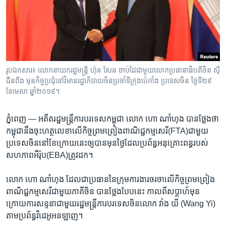
រចនា
សម្ព័ន្ធ​
Khmer English
រំលង​
និង​
បណ្តាញ​សង្គម
ចូល​
ទៅ​
រូបឯកសារ៖ លោកនាយករដ្ឋមន្ត្រី ហ៊ុន សែន ចាប់ដៃ​ជាមួយ​លោក​ប្រធានាធិបតីចិន ស៊ី
កាន់​
ជីនពីង មុន​កិច្ចប្រជុំនៅវិមានរដ្ឋាភិបាលចិនប្រចាំទីក្រុង​ប៉េកាំង ប្រទេស​ចិន ថ្ងៃទី២៩
ទំព័រ​
ខែមេសា ឆ្នាំ២០១៩។
ភាសា
ស្វែង​
រក
ភ្នំពេញ —
អតីត​រដ្ឋ​មន្រ្តី​ការ​បរទេស​កម្ពុជា ​លោក ​ហោ ណាំហុង​ បាន​ថ្លែង​ថា
​កម្ពុជា​នឹង​ចុះ​ហត្ថលេខា​លើ​កិច្ច​ព្រម​ព្រៀង​ពាណិជ្ជ​កម្ម​សេរី​(FTA)​ជាមួយ​
ប្រទេស​ចិន​នៅខែ​ក្រោយ​នេះ​ឲ្យ​បាន​មុន​ថ្ងៃ​ដែល​ប្រព័ន្ធ​អនុគ្រោះ​ពន្ធ​របស់​
សហភាព​អឺរ៉ុប​(EBA)​ត្រូវដក។​
លោក ​ហោ ណាំហុង ​ដែល​ជា​ប្រធាន​នៃ​ក្រុម​ការងារ​ចរចា​លើ​កិច្ច​ព្រមព្រៀង​
ពាណិជ្ជ​កម្ម​សេរី​ជាមួយ​ភាគីចិន​ បាន​ថ្លែង​បែប​នេះ ​កាល​ពី​សប្តាហ៍​មុន ​
ក្រោយ​ការ​សន្ទនា​ជាមួយ​រដ្ឋមន្រ្តី​ការ​បរទេស​ចិន​លោក​ វ៉ាង យី ​(Wang Yi)​
តាម​ប្រព័ន្ធ​វីដេអូ​អនឡាញ។​