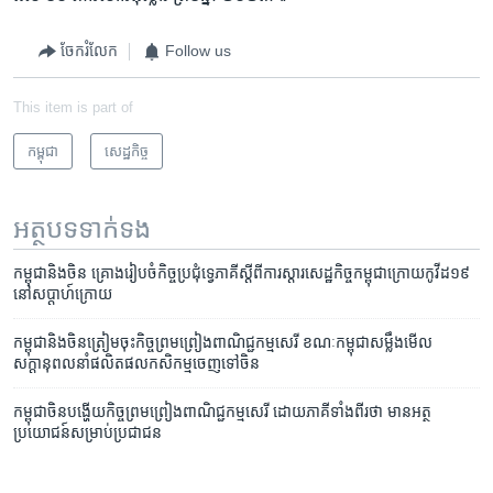
ចែករំលែក
Follow us
This item is part of
កម្ពុជា
សេដ្ឋកិច្ច
អត្ថបទ​ទាក់ទង
កម្ពុជា​និង​ចិន គ្រោង​រៀបចំ​កិច្ច​ប្រជុំ​ទ្វេភាគី​ស្តីពី​ការ​ស្តារ​សេដ្ឋកិច្ច​កម្ពុជា​ក្រោយ​កូវីដ​១៩​
នៅ​សប្តាហ៍​ក្រោយ
កម្ពុជា​និង​ចិន​ត្រៀម​ចុះ​កិច្ចព្រមព្រៀង​ពាណិជ្ជកម្ម​សេរី ខណៈ​កម្ពុជា​សម្លឹង​មើល​
សក្តានុពល​នាំ​ផលិតផល​កសិកម្ម​ចេញ​ទៅ​ចិន
កម្ពុជា​ចិន​បង្ហើយ​កិច្ចព្រមព្រៀង​ពាណិជ្ជកម្ម​សេរី ដោយ​ភាគី​ទាំងពីរ​ថា មាន​អត្ថ
ប្រយោជន៍​សម្រាប់​ប្រជាជន