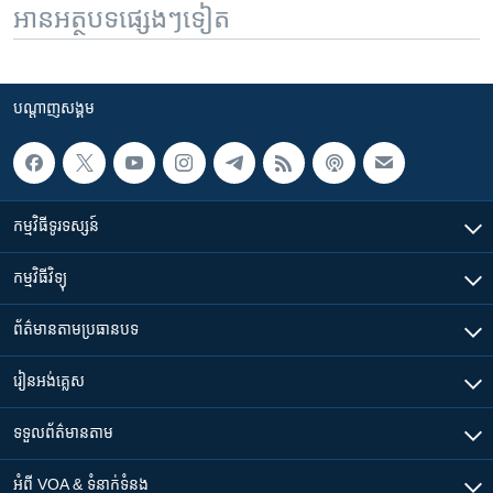
អានអត្ថបទផ្សេងៗទៀត
បណ្តាញ​សង្គម
កម្មវិធី​ទូរទស្សន៍
កម្មវិធី​វិទ្យុ
ព័ត៌មាន​តាមប្រធានបទ​
រៀន​​អង់គ្លេស
ទទួល​ព័ត៌មាន​តាម
អំពី​ VOA & ទំនាក់ទំនង