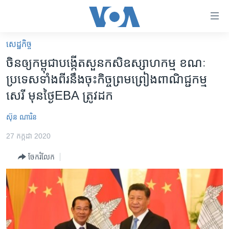
ភ្ជាប់​
ទៅ​
គេហទំព័រ​
សេដ្ឋកិច្ច
កម្ពុជា
ទាក់ទង
ចិន​ឲ្យ​កម្ពុជា​បង្កើត​សួន​កសិឧស្សាហ​កម្ម ​ខណៈ​
រំលង​
អន្តរជាតិ
ប្រទេស​ទាំង​ពីរ​នឹង​ចុះ​កិច្ច​ព្រមព្រៀង​ពាណិជ្ជ​កម្ម​
និង​
អាមេរិក
សេរី ​មុន​ថ្ងៃ​EBA ​ត្រូវ​ដក
ចូល​
ទៅ​​
ចិន
ស៊ុន ណារិន
ទំព័រ​
ហេឡូវីអូអេ
ព័ត៌មាន​​
27 កក្កដា 2020
តែ​
កម្ពុជាច្នៃប្រតិដ្ឋ
ម្តង
ចែករំលែក
ព្រឹត្តិការណ៍ព័ត៌មាន
រំលង​
និង​
ទូរទស្សន៍ / វីដេអូ​
ចូល​
វិទ្យុ / ផតខាសថ៍
ទៅ​
ទំព័រ​
កម្មវិធីទាំងអស់