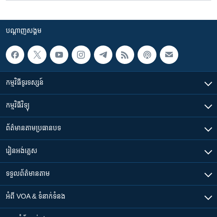
បណ្តាញ​សង្គម
កម្មវិធី​ទូរទស្សន៍
កម្មវិធី​វិទ្យុ
ព័ត៌មាន​តាមប្រធានបទ​
រៀន​​អង់គ្លេស
ទទួល​ព័ត៌មាន​តាម
អំពី​ VOA & ទំនាក់ទំនង