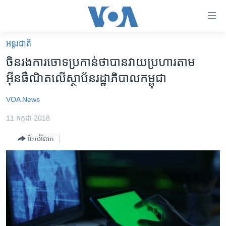
ភ្ជាប់​
ទៅ​
គេហទំព័រ​
អន្តរជាតិ
កម្ពុជា
ទាក់ទង
​ចិន​រង​ការ​ចោទ​ប្រកាន់​ថា​បាន​វាយ​ប្រហារ​តាម​
រំលង​
អន្តរជាតិ
អ៊ីនធឺណិត​លើ​ស្ថាប័ន​រដ្ឋាភិបាល​កម្ពុជា
និង​
អាមេរិក
ចូល​
VOA News
ទៅ​​
ចិន
ទំព័រ​
11 កក្កដា 2018
ហេឡូវីអូអេ
ព័ត៌មាន​​
ចែករំលែក
តែ​
កម្ពុជាច្នៃប្រតិដ្ឋ
ម្តង
ព្រឹត្តិការណ៍ព័ត៌មាន
រំលង​
និង​
ទូរទស្សន៍ / វីដេអូ​
ចូល​
វិទ្យុ / ផតខាសថ៍
ទៅ​
ទំព័រ​
កម្មវិធីទាំងអស់