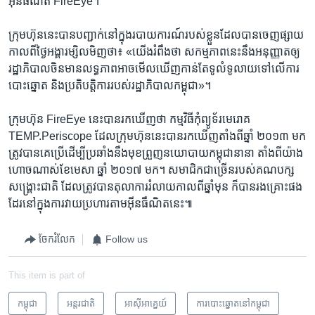
អ៊ីនធឺណិត FireEye។
ក្រុមហ៊ុន​នេះ​បាន​បញ្ជាក់​នៅ​ក្នុង​របាយការណ៍​របស់​ខ្លួន​ដែល​បាន​ចេញ​ផ្សាយ​
កាល​ពី​ថ្ងៃ​អង្គារ​ម្សិលមិញ​ថា៖ «យើង​រំពឹង​ថា សកម្មភាព​នេះ​នឹង​អនុញ្ញាត​ឲ្យ​
រដ្ឋាភិបាល​ចិន​មាន​លទ្ធភាព​អាច​មើល​ឃើញ​កាន់​តែ​ទូលំទូលាយ​ទៅ​លើ​ការ​
បោះ​ឆ្នោត និង​ប្រតិបត្តិការ​របស់​រដ្ឋាភិបាល​កម្ពុជា»។
ក្រុមហ៊ុន ​FireEye នេះ​បាន​រក​ឃើញ​ថា កម្មវិធី​កុំព្យូទ័រ​មេរោគ
TEMP.Periscope ដែល​ក្រុមហ៊ុន​នេះ​បាន​រក​ឃើញ​តាំង​ពី​ឆ្នាំ ២០១៣ មក
ត្រូវ​បាន​គេ​ប្រើ​ដើម្បី​ប្រឆាំង​នឹង​មុខ​ព្រួញ​នយោបាយ​កម្ពុជា​នានា តាំង​ពី​យ៉ាង​
ហោច​ណាស់​ខែ​មេសា ឆ្នាំ ២០១៧ មក។ សមាជិក​ជា​ច្រើន​របស់​គណបក្ស​
សង្គ្រោះ​ជាតិ ដែល​ត្រូវ​បាន​តុលាការ​រំលាយ​កាល​ពី​ឆ្នាំ​មុន ក៏​បាន​រងគ្រោះ​ផង​
ដែរ​នៅ​ក្នុង​ការ​វាយ​ប្រហារ​តាម​អ៊ីនធឺណិត​នេះ៕
ចែករំលែក
Follow us
This item is part of
កម្ពុជា
អន្តរជាតិ
អាស៊ី​អាគ្នេយ៍
​ការ​បោះឆ្នោត​​នៅ​កម្ពុជា