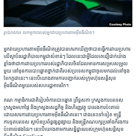
រចនា
សម្ព័ន្ធ​
Khmer English
រំលង​
និង​
បណ្តាញ​សង្គម
ចូល​
រូបឯកសារ៖ សកម្មភាព​របស់​អ្នក​វាយប្រហារ​តាម​អ៊ីនធឺណិត។
ទៅ​
កាន់​
អ្នក​វាយ​ប្រហារ​តាម​អ៊ីនធឺណិត​ត្រូវ​បាន​គេ​រក​ឃើញ​ថា​បាន​ធ្វើ​ការ​វាយ​ប្រហារ​
ទំព័រ​
ភាសា
លើ​ស្ថាប័ន​រដ្ឋាភិបាល​កម្ពុជា​សំខាន់ៗ ដែល​នេះ​ជា​អ្វី​ដែល​គេ​ជឿ​ជាក់​យ៉ាង​
ស្វែង​
ខ្លាំង​ថា​ជា​ការ​វាយ​ប្រហារ​របស់​រដ្ឋាភិបាល​ចិន​ដែល​មាន​ការ​សម្រប​សម្រួល​
រក
មួយ នៅ​មុន​ការ​បោះ​ឆ្នោត​ថ្នាក់​ជាតិ​របស់​ប្រទេស​កម្ពុជា​ចូល​មក​ដល់​នៅ​ចុង​
ខែ​កក្កដា​នេះ។ នេះ​បើ​យោង​តាម​ការ​បញ្ជាក់​របស់​ក្រុមហ៊ុន​សន្តិសុខ​
អ៊ីនធឺណិត​មួយ​របស់​សហរដ្ឋ​អាមេរិក។
គណៈកម្មាធិការ​ជាតិ​រៀបចំ​ការ​បោះ​ឆ្នោត ព្រឹទ្ធសភា ក្រសួង​ការបរទេស
ក្រសួង​មហាផ្ទៃ និង​ក្រសួង​សេដ្ឋកិច្ច និង​ហិរញ្ញវត្ថុ បាន​រង​ការ​ប៉ះ​ពាល់​
ដោយសារ​ការ​វាយ​ប្រហារ​តាម​អ៊ីនធឺណិត​នេះ។ ជាង​នេះ​ទៅ​ទៀត មន្ត្រី​
ការទូត​បរទេស ស្ថាប័ន​ប្រព័ន្ធ​ផ្សព្វផ្សាយ និង​មន្ត្រី​គណបក្ស​ប្រឆាំង​ក៏​រង​ការ​
ប៉ះពាល់​ផង​ដែរ។ នេះ​បើ​យោង​តាម​ការ​សន្និដ្ឋាន​របស់​ក្រុមហ៊ុន​សន្តិសុខ​