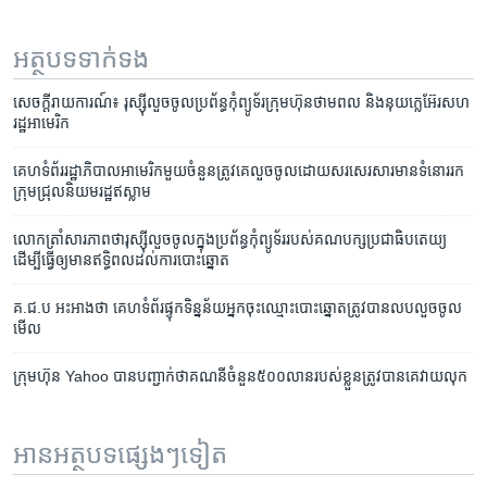
អត្ថបទ​ទាក់ទង
សេចក្ដី​រាយការណ៍៖ រុស្ស៊ី​លួច​ចូល​ប្រព័ន្ធ​កុំព្យូទ័រ​ក្រុមហ៊ុន​ថាមពល និង​នុយក្លេអ៊ែរ​សហ
រដ្ឋ​អាមេរិក
គេហទំព័រ​រដ្ឋាភិបាល​អាមេរិក​មួយ​ចំនួន​ត្រូវ​គេ​លួច​ចូល​ដោយ​សរសេរ​សារ​មាន​ទំនោរ​រក​
ក្រុម​ជ្រុល​និយម​រដ្ឋ​ឥស្លាម
លោកត្រាំ​សារភាព​ថា​រុស្ស៊ី​​លួច​ចូល​ក្នុង​ប្រព័ន្ធ​កំុព្យូទ័រ​របស់​គណបក្ស​ប្រជាធិបតេយ្យ​
ដើម្បី​ធ្វើឲ្យ​មាន​ឥទ្ធិពល​ដល់​ការ​បោះឆ្នោត
គ.ជ.ប អះអាង​ថា គេហទំព័រ​ផ្ទុក​ទិន្នន័យ​​អ្នក​ចុះ​ឈ្មោះ​បោះឆ្នោត​ត្រូវ​បាន​លបលួច​ចូល​
មើល
ក្រុមហ៊ុន​ Yahoo បាន​បញ្ជាក់​ថា​គណនី​ចំនួន​៥០០លាន​របស់​ខ្លួន​ត្រូវ​បាន​គេ​វាយ​លុក
អានអត្ថបទផ្សេងៗទៀត