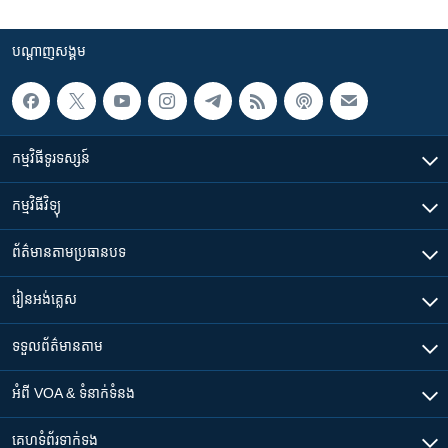
បណ្តាញ​សង្គម
កម្មវិធី​ទូរទស្សន៍
កម្មវិធី​វិទ្យុ
ព័ត៌មាន​តាមប្រធានបទ​
រៀន​​អង់គ្លេស
ទទួល​ព័ត៌មាន​តាម
អំពី​ VOA & ទំនាក់ទំនង
គេហទំព័រ​​ទាក់ទង