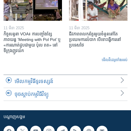
11 មីនា 2025
11 មីនា 2025
កិច្ចសន្ទនា VOA៖ ការ​បញ្ចាំង​ខ្សែ
ជីវភាពពលករខ្មែរមួយចំនួននៅតែ
ភាពយន្ត ‘Meeting with Pol Pot’ ឬ
ប្រឈមការលំបាក បើទោះធ្វើការនៅ
«ការណាត់ជួប​ជាមួយ​ ប៉ុល ពត» នៅ
ប្រទេសថៃ
ទីក្រុងញូវយ៉ក​
មើល​វីដេអូ​ទាំង​អស់
មើល​កម្មវិធី​ទូរទស្សន៍
ចុចស្តាប់កម្មវិធីវិទ្យុ
បណ្តាញ​សង្គម