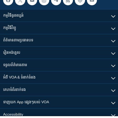
កម្មវិធី​ទូរទស្សន៍
កម្មវិធី​វិទ្យុ
ព័ត៌មាន​តាមប្រធានបទ​
រៀន​​អង់គ្លេស
ទទួល​ព័ត៌មាន​តាម
អំពី​ VOA & ទំនាក់ទំនង
គេហទំព័រ​​ទាក់ទង
ទាញយក​ App ផ្សេងៗ​របស់​ VOA
Accessibility