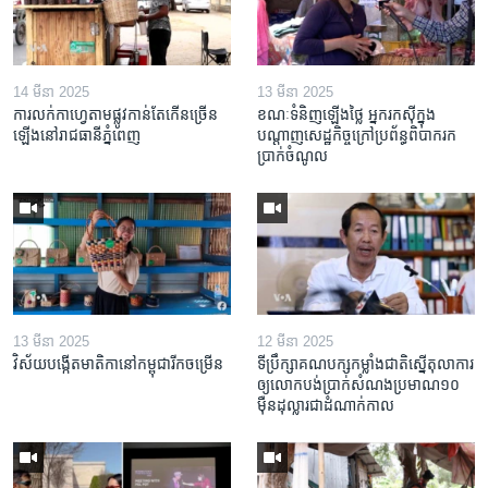
14 មីនា 2025
13 មីនា 2025
ការលក់​កាហ្វេ​តាម​ផ្លូវ​កាន់តែ​កើន​ច្រើន​
ខណៈទំនិញឡើងថ្លៃ អ្នករកស៊ីក្នុង​
ឡើង​នៅ​រាជធានី​ភ្នំពេញ
បណ្តាញ​សេដ្ឋកិច្ចក្រៅ​ប្រព័ន្ធពិបាក​រក​
ប្រាក់​ចំណូល
13 មីនា 2025
12 មីនា 2025
វិស័យ​បង្កើត​មាតិកា​នៅ​កម្ពុជា​រីក​ចម្រើន
ទីប្រឹក្សា​គណបក្ស​កម្លាំង​ជាតិ​ស្នើ​តុលាការ​
ឲ្យ​លោក​បង់ប្រាក់​សំណង​ប្រមាណ​១០​
ម៉ឺន​ដុល្លារ​ជា​ដំណាក់កាល