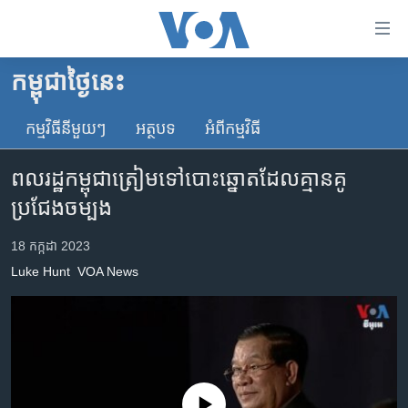
ភ្ជាប់​
ទៅ​
គេហទំព័រ​
កម្ពុជាថ្ងៃនេះ
កម្ពុជា
ទាក់ទង
រំលង​
កម្មវិធី​នីមួយៗ
អត្ថបទ​
អំពី​កម្មវិធី​
អន្តរជាតិ
និង​
អាមេរិក
ចូល​
ពលរដ្ឋ​កម្ពុជា​ត្រៀម​ទៅ​បោះឆ្នោត​ដែល​គ្មាន​គូ​
ទៅ​​
ចិន
ប្រជែង​ចម្បង
ទំព័រ​
ហេឡូវីអូអេ
ព័ត៌មាន​​
18 កក្កដា 2023
តែ​
កម្ពុជាច្នៃប្រតិដ្ឋ
Luke Hunt
VOA News
ម្តង
ព្រឹត្តិការណ៍ព័ត៌មាន
រំលង​
និង​
ទូរទស្សន៍ / វីដេអូ​
ចូល​
វិទ្យុ / ផតខាសថ៍
ទៅ​
ទំព័រ​
កម្មវិធីទាំងអស់
No media source currently available