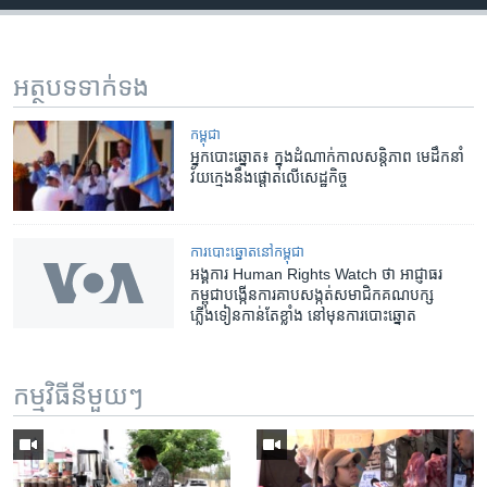
អត្ថបទ​ទាក់ទង
កម្ពុជា
អ្នក​បោះឆ្នោត៖​ ក្នុងដំណាក់​កាល​សន្តិភាព​ មេ​ដឹកនាំ​
វ័យក្មេង​នឹង​ផ្តោត​លើ​សេដ្ឋកិច្ច​ ​​​​
​ការ​បោះឆ្នោត​​នៅ​កម្ពុជា
អង្គការ ​Human Rights Watch​ ថា ​អាជ្ញាធរ​
កម្ពុជា​បង្កើន​ការ​គាប​សង្កត់​សមាជិក​គណបក្ស​
ភ្លើងទៀន​កាន់​តែ​ខ្លាំង នៅ​មុន​ការ​បោះ​ឆ្នោត
កម្មវិធី​នីមួយៗ