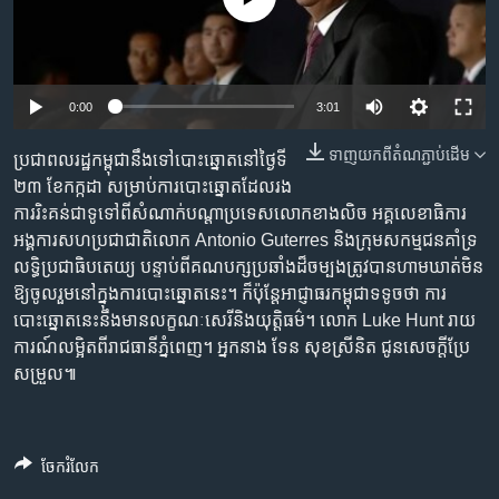
រចនា
សម្ព័ន្ធ​
Khmer English
រំលង​
និង​
បណ្តាញ​សង្គម
0:00
3:01
ចូល​
ទៅ​
ទាញ​យក​ពី​តំណភ្ជាប់​ដើម
ប្រជា​ពលរដ្ឋ​កម្ពុជា​នឹង​ទៅ​បោះឆ្នោត​នៅ​ថ្ងៃ​ទី
កាន់​
២៣ ខែ​កក្កដា សម្រាប់​ការ​បោះឆ្នោត​ដែល​រង​
ទំព័រ​
ភាសា
ការ​រិះគន់​ជា​ទូទៅ​ពី​សំណាក់​បណ្តា​ប្រទេស​លោក​ខាង​លិច អគ្គលេខាធិការ​
ស្វែង​
អង្គការ​សហប្រជាជាតិ​លោក Antonio Guterres និង​ក្រុម​សកម្មជន​គាំទ្រ​
រក
លទ្ធិ​ប្រជាធិបតេយ្យ បន្ទាប់​ពី​គណបក្ស​ប្រឆាំង​ដ៏​ចម្បង​ត្រូវ​បាន​ហាមឃាត់​មិន​
ឱ្យ​ចូលរួម​នៅ​ក្នុង​ការ​បោះឆ្នោត​នេះ។ ក៏​ប៉ុន្តែ​អាជ្ញាធរ​កម្ពុជា​ទទូច​ថា ការ​
បោះឆ្នោត​នេះ​នឹង​មាន​លក្ខណៈ​សេរី​និង​យុត្តិធម៌។ លោក Luke Hunt រាយ
ការណ៍​លម្អិត​ពី​រាជធានី​ភ្នំពេញ។ អ្នកនាង ទែន សុខស្រីនិត ជូន​សេចក្តី​ប្រែ
សម្រួល៕
ចែករំលែក