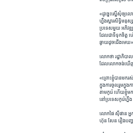
«ដូច្នេះ​ស្នើសុំ​ឲ្យ​
ហ្នឹង​ស្តារ​សិទ្ធិមន
ប្រទេស​មួយ អភិវឌ្ឍន៍
ដែល​ជាទី​ទុកចិត្ត ​ហ
ឆ្ងាយ​ដូចជើង​មេឃ
លោកថា​ រដ្ឋាភិបាល​កម
ដែល​លោក​ចង់​ឃើញ​ក
«ព្រោះខ្ញុំ​បាន​មក​រស់
ក្នុង​ការ​ចូលរួម​ក្នុង
តាម​កូរ៉េ ហើយខ្ញុំ​មករ
នៅ​ប្រទេស​កូរ៉េហ្នឹ
លោក​ផៃ ស៊ីផាន​ អ្នក​
ហ៊ុន​ សែន​ រឿង​បញ្ហា