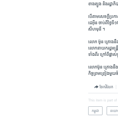
ខាងត្បូង​ ​និង​រដ្ឋា
បើតាម​សេចក្តី​ប្រកា
ជេអ៊ីន​ ចាប់ពី​ថ្ងៃទី
សីហមុនី ។
លោក​ ម៊ូន​ គ្រោងនឹង​
លោក​នាយក​រដ្ឋមន្ត្រី​
ទាំងពីរ ក្រៅពី​ផ្លាស
លោក​ម៊ូន​ គ្រោងនឹង​ថ្
កិច្ច​ព្រមព្រៀង​មួយ
ចែករំលែក
This item is part of
កម្ពុជា
នយោ