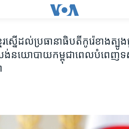
រ​ស្នើ​ដល់​ប្រធានាធិបតី​កូរ៉េ​ខាងត្បូង
រង់​នយោបាយ​កម្ពុជា​ពេល​បំពេញ​ទស្
ា