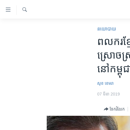
ភ្ជាប់​
ទៅ​
គេហទំព័រ​
ស្វែង​
កម្ពុជា
រក
នយោបាយ
ទាក់ទង
អន្តរជាតិ
ពលករ​ខ្មែ
រំលង​
និង​
អាមេរិក
ស្រោច​ស្
ចូល​
ចិន
ទៅ​​
នៅ​កម្ពុជ
ទំព័រ​
ហេឡូវីអូអេ
ព័ត៌មាន​​
កម្ពុជាច្នៃប្រតិដ្ឋ
តែ​
សុខ ខេមរា
ម្តង
ព្រឹត្តិការណ៍ព័ត៌មាន
07 មីនា 2019
រំលង​
ទូរទស្សន៍ / វីដេអូ​
និង​
ចែករំលែក
ចូល​
វិទ្យុ / ផតខាសថ៍
ទៅ​
កម្មវិធីទាំងអស់
ទំព័រ​