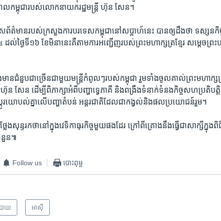
ភិបាល​កម្ពុជា​របស់​លោក​នាយក​រដ្ឋមន្ត្រី ​ហ៊ុន សែន។
ស​ព័ត៌មាន​របស់​ក្រសួង​ការបរទេស​កម្ពុជា​នៅសប្តាហ៍​នេះ​ បាន​ឲ្យដឹង​ថា​ ទស្សនកិច្
​១៤ ​ដល់​ថ្ងៃទី​១៦ ​ខែ​មិនា​នេះ​គឺ​តាម​ការ​អញ្ជើញ​របស់​ព្រះមហាក្សត្រ​ខ្មែរ ​សម្តេច​ព្
មាន​ជំនួប​ជាច្រើន​ជាមួយ​មន្ត្រីកំពូលៗ​របស់​កម្ពុជា​ រួមទាំង​ចូល​គាល់​ព្រះមហាក្សត្
ហ៊ុន សែន ​ដើម្បី​ពិភាក្សា​អំពី​បញ្ហា​ទ្វេភាគី​ និង​ពង្រឹង​ទំនាក់​ទំនង​កិច្ច​សហប្រតិបត្
់ប្តូរ​យោបល់​គ្នា​លើ​បញ្ហា​តំបន់​ អន្តរជាតិ​ដែល​ជា​កង្វល់​និង​ផល​ប្រយោជន៍​រួម។
លែង​សុន្ទរកថា​នៅក្នុង​វេទិកា​ធុរកិច្ច​មួយ​ផងដែរ​ ក្រៅពី​គ្រោង​នឹង​ធ្វើជា​សាក្សី​ក្នុងព
​ចំនួន៕
Follow us
បោះពុម្ព
បាយ
អាស៊ី