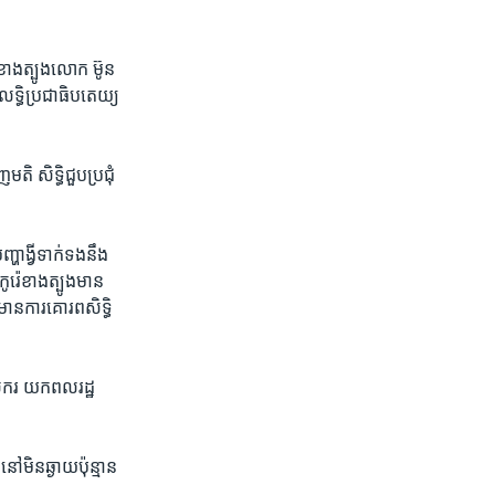
៉េ​ខាងត្បូង​លោក​ ម៊ូន
ើ​លទ្ធិប្រជាធិប​តេយ្យ
​ សិទ្ធិ​ជួបប្រជុំ ​
្ហា​ង្វី​ទាក់ទង​នឹង​
រ៉េ​ខាងត្បូង​មាន​
មាន​ការ​គោរព​សិទ្ធិ
ករ ​យក​ពលរដ្ឋ​
​មិន​ឆ្ងាយ​ប៉ុន្មាន​