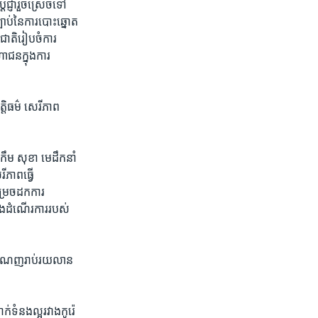
្ញា​រួច​ស្រេច​ទៅ
ាប់​នៃការ​បោះឆ្នោត​
ជាតិ​រៀបចំ​ការ
ហាជន​ក្នុងការ​
្តិធម៌ ​សេរីភាព​
កឹម សុខា មេដឹកនាំ​
ីភាព​ធ្វើ​
រេច​ដកការ​
ិង​ដំណើរការ​របស់​
់​ចំណេញ​រាប់រយ​លាន​
ទំនង​ល្អ​រវាង​កូរ៉េ​