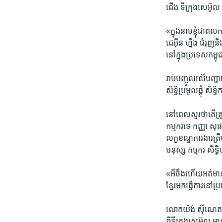
ជើង​ ទីក្រុង​សេអ៊ូល​ 
«ក្នុង​នាមខ្ញុំ​ជា​ពលក
ជេអ៊ីន ​ហ្នឹង​ ជំរុញ​
នៅក្នុង​ប្រទេស​កម្ព
រាប់​បញ្ចូល​លើ​បញ្ហា
សិទ្ធិ​ប្រមូលផ្តុំ ​ស
នៅពេល​សួរថា​តើ​ត្រូវកា
កម្មករ​ទេ ​កញ្ញា សុ
លក្ខខណ្ឌ​ការងារ​ត្រឹ
មនុស្ស​ កម្មករ ​សិទ្
«អីចឹង​ហើយ​អត់មាន
ខ្មែរមក​ធ្វើការ​នៅប្
លោក​យ៉ង់ ស៊ីណេត​ កម្ម
ពីទីក្រុង​សេអ៊ូល​ ម