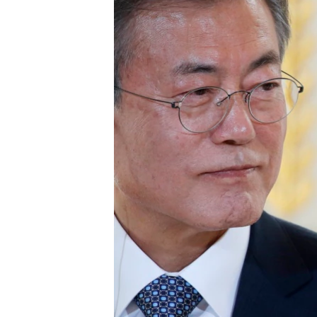
រចនា
សម្ព័ន្ធ​
រំលង​
និង​
ចូល​
ទៅ​
កាន់​
ទំព័រ​
ស្វែង​
រក