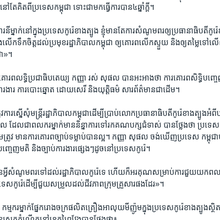
នៅតែ​គិតពី​ប្រទេស​កម្ពុជា ទោះ​ជា​មក​ធ្វើការ​បាន​៤ឆ្នាំ​ក្តី។
ារនី​ម្នាក់​នៅក្នុង​ប្រទេស​កូរ៉េ​ខាងត្បូង​ ខ្ញុំ​មាន​តែ​ការ​សំណូមពរឲ្យ​ប្រធានាធិបតី​កូរ
និង​លើក​ទឹកចិត្ត​ដល់​ប្រមុខ​រដ្ឋាភិបាល​កម្ពុជា ​ឲ្យ​គោរព​លើកស្ទួយ​ និង​ឲ្យតម្លៃ​ទៅល
ុជា»។
​គោរព​លទ្ធិប្រជាធិបតេយ្យ ​កញ្ញា​ រស់ សុផល​ បាន​អះអាង​ថា​ ការ​គោរព​សិទ្ធិ​បញ្ចេញមតិ
ិទ្ធិ​ការងារ ​ការ​បោះ​ឆ្នោត ដោយ​សេរី ​និង​យុត្តិធម៌ ​សារព័ត៌មាន​ជាដើម។
រ​ស្នើសុំ​មន្ត្រី​រដ្ឋាភិបាល​កម្ពុជា​ដើម្បី​ប្រាប់​លោក​ប្រធានាធិបតី​កូរ៉េ​ខាងត្បូង​អំពីបញ
ផល ​ដែល​ជា​ពលករម្នាក់​មាន​និន្នាការ​ទៅរក​គណបក្ស​ជំទាស់ ​បាន​ថ្លែង​ថា ​ប្រទេស​កូ
មត្រូវ​ មានការ​គោរព​ច្បាប់​ទម្លាប់​បានល្អ។ ​កញ្ញា​ សុផល​ ចង់​ឃើញ​ប្រទេស កម្ពុជា​
ធិ​បញ្ចេញមតិ ​និង​ច្បាប់​ការងារ​ផ្សេងៗដូចនៅ​ប្រទេស​កូរ៉េ។
​អ្វី​សំណូមពរ​ទៅ​ដល់​រដ្ឋាភិបាល​កូរ៉េទេ ​ហើយ​ក៏អរគុណ​សម្រាប់ការជួយ​យកពល
រទេស​កូរ៉េ​ដើម្បី​ជួយ​សម្រួល​ដល់ជីវភាព​ក្រុម​គ្រួសារ​ផងដែរ»។
ករ​ម្នាក់​ផ្នែក​រោងចក្រ​ផលិត​គ្រឿង​អាលុយ​មីញ៉ូម​ក្នុង​ប្រទេស​កូរ៉េ​ខាង​ត្បូង​ស្ថិតនៅ
ានស្រុក​កំណើត​នៅខេត្តព្រៃវែង​បាន​ថ្លែង​ថា៖