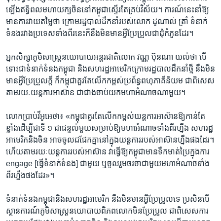
ឡើង​ឥទ្ធិពល​មហាយក្ស​ចិន​នៅ​កម្ពុជា​ស្ទើរ​តែ​គ្រប់​វិស័យ​។ ការណ៍​នេះ​នាំឱ្យ​
មាន​ការ​វាយតម្លៃថា ​ក្រោម​រដ្ឋបាល​ដឹកនាំរបស់​លោក ​ដូណាល់ ត្រាំ​ ទំនាក់
ទំនង​រវាង​ប្រទេស​ទាំងពីរ​នេះ​ក៏​នឹង​មិន​មានអ្វី​ប្រែប្រួល​ជាដុំកំភួន​ដែរ​។
អ្នកសិក្សា​ភូមិ​សាស្ត្រនយោបាយ​អន្តរជាតិ​លោក វណ្ណ ប៊ុនណា​ យល់ថា ​បើ
ទោះជា​ទំនាក់​ទំនង​កម្ពុជា និងសហរដ្ឋអាមេរិក​ក្រោម​រដ្ឋបាល​ដឹក​នាំថ្មី ​នឹង​មិន​
មាន​អ្វី​ប្រែប្រួល​ក្តី​ ក៏​កម្ពុជា​គួរតែ​លើកកម្ពស់ប្រព័ន្ធពហុភាគី​និយម​ ជាពិសេស​
តាមរយៈ​យន្តការ​អាស៊ាន​ ជាជាង​ចាប់​យក​មហាអំណាច​ណាមួយ​។
លោក​ប្រាប់វីអូអេ​ថា​៖ «កម្ពុជា​គួរតែ​លើក​កម្ពស់​យន្តការ​អាស៊ាន​ឱ្យកាន់​តែ
ខ្លាំង​ដើម្បី​ជាទី ១​ ជា​ជន្ទល់​មួយ​សម្រាប់​ឱ្យ​មហា​អំណាច​ទាំង​ពីរ​ហ្នឹង ​សហរដ្ឋ​
អាមេរិក​និង​ចិន​ អាច​ចូល​ជជែក​គ្នា​នៅ​ក្នុង​យន្ត​ការ​របស់​អាស៊ាន​ហ្នឹង​ផងដែរ​។
ហើយ​តាមរយៈ​យន្តការ​របស់​អាស៊ាន​ វាធ្វើ​ឱ្យ​កម្ពុជាមាន​ទឹក​មាត់​ប្រៃ​ក្នុង​ការ​
engage​ [ធ្វើ​ទំនាក់​ទំនង] ជាមួយ ឬ​ចូល​រួម​ចរចា​ជាមួយ​មហា​អំណាច​ទាំង​
ពីរ​ហ្នឹង​ផង​ដែរ​»។
ទំនាក់ទំនងកម្ពុជា​និងសហរដ្ឋអាមេរិក ​នឹង​មិនមាន​អ្វី​ប្រែប្រួល​ទេ​ ប្រសិនបើ​
ស្ថានការណ៍​ភូមិសាស្ត្រ​នយោបាយ​ពិភព​លោក​មិន​ប្រែប្រួល ​ជាពិសេស​ការ