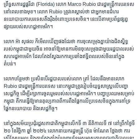
ព្រឹទ្ធសភា​រដ្ឋផ្លរីដា​ (Florida)​ លោក Marco Rubio ជា​រដ្ឋ​មន្ត្រី​ការ​បរទេស​
នៅ​ពេល​ខាង​មុខ​។ លោក​ Rubio ​ត្រូវ​គេស្គាល់​ថា​ ជាអ្នក​មាន​ជំហរ​
នយោបាយ​ការបរទេស​តឹងរ៉ឹង​ចំពោះ​ប្រទេស​ចិន​។ នេះ​បើ​តាម​ប្រព័ន្ធ​ផ្សព្វ​
ផ្សាយ​របស់​សហដ្ឋ​អាមេរិក​។
លោក អ៊ា សុផល​ ក៏​មើល​ឃើញ​ផងដែរថា ​ការចុះសម្រុងគ្នា​យ៉ាង​ជិតស្និទ្ធ​
របស់​កម្ពុជា​ជាមួយចិន អាចនាំ​ឱ្យមាន​ការមិនចុះ​សម្រុងជាមួយ​រដ្ឋបាល​របស់​
សហរដ្ឋ​អាមេរិក ដែល​តែង​ស្វែងរក​ការប្រឆាំង​ឥទ្ធិពល​របស់​ចិន​នៅ​ក្នុង​
តំបន់។
លោក​បន្ថែម​ថា​ ប្រសិន​បើរដ្ឋ​បា​ល​របស់​លោក ត្រាំ ​ដែលនឹងមាន​លោក
Rubio ជា​រដ្ឋមន្រ្តីការ​បរទេស​ នោះ​កម្ពុជា​ត្រូវ​រៀបចំយុទ្ធសាស្រ្ត​លើ​បញ្ហា​
សេដ្ឋកិច្ច ដើម្បី​រក្សា​ការចូលរួម​របស់​សហរដ្ឋ​អាមេរិក។ បញ្ហាប្រឈម​សម្រាប់​
កម្ពុជា គឺការ​ធ្វើ​ឱ្យ​មាន​តុល្យភាព​ពី​ការពឹង​ផ្អែក​លើ​ប្រទេស​ចិន​ក្នុង​ការគាំទ្រ​
ផ្នែក​នយោបាយ និង​សេដ្ឋកិច្ច។
នៅ​ក្នុង​សម័យ​ប្រជុំ​រដ្ឋ​សភា​ជាតិ​កម្ពុជាលើកទី ៣ នីតិ​កាល​ទី ៧ នៅព្រឹក​ថ្ងៃ​ទី
២០ ខែ​វិច្ឆិកា​ ឆ្នាំ​ ២០២៤ លោក​នាយក​រដ្ឋមន្រ្តី ​ហ៊ុន ម៉ាណែត ​ថ្លែង​ថា ការ​
ស្នើ​កែ​សម្រួល ​និង​ការតែង​តាំង​បំពេញ​បន្ថែម​សមាស​ភាព​រាជ​រដ្ឋា​ភិបាល​នេះ