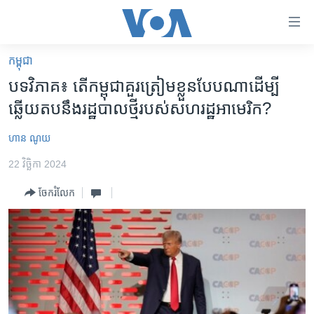
ភ្ជាប់​
ទៅ​
គេហទំព័រ​
កម្ពុជា
កម្ពុជា
ទាក់ទង
បទវិភាគ៖ តើកម្ពុជាគួរត្រៀមខ្លួនបែបណាដើម្បី
រំលង​
អន្តរជាតិ
ឆ្លើយតបនឹងរដ្ឋបាលថ្មីរបស់សហរដ្ឋ​អាមេរិក?
និង​
អាមេរិក
ចូល​
ហាន ណូយ
ទៅ​​
ចិន
ទំព័រ​
22 វិច្ឆិកា 2024
ហេឡូវីអូអេ
ព័ត៌មាន​​
ចែករំលែក
តែ​
កម្ពុជាច្នៃប្រតិដ្ឋ
ម្តង
ព្រឹត្តិការណ៍ព័ត៌មាន
រំលង​
និង​
ទូរទស្សន៍ / វីដេអូ​
ចូល​
វិទ្យុ / ផតខាសថ៍
ទៅ​
ទំព័រ​
កម្មវិធីទាំងអស់