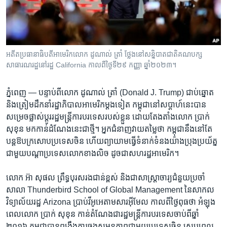
រចនា
សម្ព័ន្ធ​
Khmer English
រំលង​
និង​
បណ្តាញ​សង្គម
ចូល​
អតីតប្រធានាធិបតី​អាមេរិកលោក ដូណាល់ ត្រាំ ថ្លែងនៅ​សន្និបាតជាតិគណបក្ស​
ទៅ​
សាធារណរដ្ឋ​នៅរដ្ឋ California កាលពីថ្ងៃទី២៩ កញ្ញា ឆ្នាំ២០២៣។
កាន់​
ទំព័រ​
ភាសា
ភ្នំពេញ —
បន្ទាប់ពី​លោក​ ដូណាល់ ត្រាំ​ (Donald J. Trum​p) ជាប់​ឆ្នោត
ស្វែង​
និង​ត្រៀម​ដឹកនាំ​រដ្ឋាភិបាល​អាមេរិក​ម្តងទៀត​ កម្ពុជា​នៅ​សប្តាហ៍​នេះបាន​
រក
សម្រេច​ផ្លាស់ប្តូរ​រដ្ឋមន្ត្រី​ការបរទេស​របស់ខ្លួន​ ដោយ​តែងតាំងលោក​ ប្រាក់​
សុខុន​ មក​កាន់​ដំណែង​នេះ​ជាថ្មី​។ អ្នកជំនាញ​វាយតម្លៃ​ថា កម្ពុជា​នឹង​នៅ​តែ​
បន្ត​ឱប​ក្រសោប​ប្រទេស​ចិន​ ហើយ​ព្យាយាមធ្វើ​ទំនាក់​ទំនង​យ៉ាង​ប្រុង​ប្រយ័ត្ន​
ជា​មួយបណ្តា​ប្រទេស​លោក​ខាង​លិច ដូចជា​សហរដ្ឋ​អាមេរិក។​
លោក​ អ៊ា សុផល​ ព្រឹទ្ធ​បុរស​រង​ជាន់ខ្ពស់​ និង​ជា​សាស្ត្រាចារ្យ​ជំនួយ​ប្រចាំ​
សាលា​ Thunderbird School of Global Management ​នៃ​សាកល​
វិទ្យាល័យ​រដ្ឋ​ Arizona​ ប្រាប់​វីអូអេ​តាម​សារ​អ៊ីមែល​ កាលពីថ្ងៃពុធ​ថា ​អំឡុង​
ពេល​លោក ប្រាក់​ សុខុន​ កាន់តំណែង​ជា​រដ្ឋមន្ត្រី​ការបរទេស​ចាប់​ពី​ឆ្នាំ
២០១៦​ កម្ពុជា​បាន​ពង្រឹង​ការ​ចង​សម្ពន្ធភាព​ជា​មួយ​ប្រទេស​ចិន ស្របពេល​