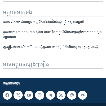
អត្ថបទ​ទាក់ទង
លោក Gaetz ដកឈ្មោះចេញពីការតែងតាំងជារដ្ឋមន្ត្រីក្រសួងយុត្តិធម៌
អ្នកតាមដានថាលោក ប្រាក់ សុខុន មានឥទ្ធិពលក្នុងវិស័យការទូតខ្លាំងជាង​លោក សុខ
ចិន្តាសោភា
រដ្ឋមន្ត្រី​ការពារ​ជាតិ​អាមេរិក​ថា សម្ព័ន្ធភាព​ជាមួយ​ហ្វីលីពីន​​នឹង​បន្ត ទោះ​ដូរ​រដ្ឋបាល​ថ្មី
អានអត្ថបទផ្សេងៗទៀត
បណ្តាញ​សង្គម