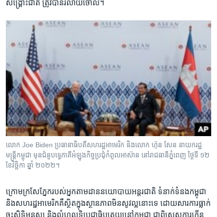
សង្រ្គោះ​ជាតិ ​ត្រូវ​បាន​រំលាយ​ចោល។​
លោក Joe Biden ប្រធានាធិបតីសហរដ្ឋអាមេរិក និងលោក ហ៊ុន សែន នាយករដ្ឋ
មន្ត្រីកម្ពុជា មុនជំនួបទ្វេភាគីអំឡុងកិច្ចប្រជុំកំពូលអាស៊ាន នៅរាជធានីភ្នំពេញ ថ្ងៃទី ១២
ខែវិច្ឆិកា ឆ្នាំ ២០២២។
ក្រោម​ក្រសែ​ភ្នែក​របស់​អ្នក​តាមដាន​នយោបាយ​អន្តរជាតិ​ ទំនាក់ទំនង​កម្ពុជា​
និង​សហរដ្ឋ​អាមេរិក​គឺ​ស្ថិតក្នុង​ស្ថាន​ភាព​មិន​សូវ​ល្អ​នោះ​ទេ​ ដោយសារ​ការ​ធ្លាក់
ចុះ​សិទ្ធិមនុស្ស​ និង​លំហ​លទ្ធិប្រជាធិប​តេយ្យ​នៅ​កម្ពុជា​ ជាពិសេស​ការកើ​ន​