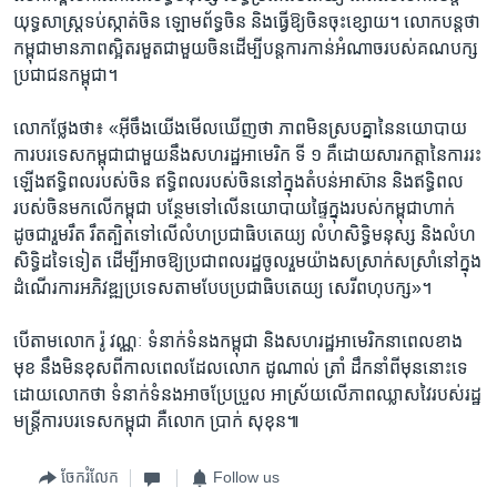
យុទ្ធសាស្ត្រ​ទប់ស្កាត់​ចិន​ ឡោម​ព័ទ្ធ​ចិន​ និង​ធ្វើ​ឱ្យចិន​ចុះខ្សោយ​។ លោក​បន្តថា
​កម្ពុជា​មាន​ភាពស្អិត​រមួត​ជាមួយ​ចិន​ដើម្បីបន្ត​ការកាន់​អំណាច​របស់​គណបក្ស​
ប្រជាជន​កម្ពុជា​។
លោក​ថ្លែង​ថា​៖ «​អ៊ីចឹង​យើងមើល​ឃើញថា​ ភាពមិន​ស្រប​គ្នា​នៃ​នយោ​បាយ
ការ​បរទេសក​ម្ពុជា​ជាមួយ​នឹង​សហរដ្ឋ​អាមេរិក​ ទី ១ ​គឺ​ដោយសារ​កត្តា​នៃ​ការរះ
ឡើង​ឥទ្ធិពល​របស់​ចិន​ ឥទ្ធិពល​របស់ចិន​នៅ​ក្នុង​តំបន់​អាស៊ាន​ និង​ឥទ្ធិពល​
របស់ចិន​មកលើកម្ពុជា បន្ថែម​ទៅលើ​នយោបាយ​ផ្ទៃក្នុង​របស់​កម្ពុជា​ហាក់
ដូចជា​រួមរឹត រឹតត្បិត​ទៅ​លើ​លំហ​ប្រជាធិបតេយ្យ​ លំហ​សិទ្ធិមនុស្ស​ និង​លំហ​
សិទ្ធិ​ដទៃ​ទៀត​ ដើម្បី​អាច​ឱ្យ​ប្រជា​ពល​រដ្ឋ​ចូលរួម​យ៉ាង​សស្រាក់​សស្រាំ​នៅ​ក្នុង​
ដំណើរ​ការអភិវឌ្ឍ​ប្រទេស​តាម​បែប​ប្រជាធិប​តេយ្យ​ សេរី​ពហុបក្ស​»។
បើ​តាម​លោក ​រ៉ូ វណ្ណៈ ទំនាក់ទំនង​កម្ពុជា ​និង​សហរដ្ឋ​អាមេរិក​នា​ពេល​ខាង
មុខ នឹង​មិន​ខុស​ពី​កាល​ពេល​ដែលលោក ​ដូណាល់ ត្រាំ ​ដឹក​នាំ​ពីមុន​នោះ​ទេ
ដោយ​លោកថា ​ទំនាក់ទំនង​អាច​ប្រែប្រួល​ អាស្រ័យ​លើ​ភាព​ឈ្លាស​វៃ​របស់​រដ្ឋ
មន្ត្រីការ​បរទេស​កម្ពុជា​ គឺលោក ​ប្រាក់​ សុខុន​៕
ចែករំលែក
Follow us