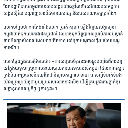
ដែល​រដ្ឋាភិបាល​កម្ពុជា​បាន​គាប​សង្កត់​យ៉ាង​ខ្លាំងលើ​សេរីភាព​របស់​អង្គការ​
សង្គម​ស៊ីវិល បណ្តាញ​សារព័ត៌​មាន​ឯករាជ្យ​ និង​របស់​គណបក្ស​ប្រឆាំង​។
លោក​បន្ថែមថា ការតែង​តាំងលោក​ ប្រាក់ សុខុន ឡើង​វិញ​នេះ​បង្ហាញ​ថា​
កម្ពុជា​ចាត់​ទុក​លោក​ជា​ឥស្សរ​ជន​ដែល​អាច​ទុក​ចិត្ត​បាន​សម្រាប់ការ​ទប់ស្កាត់
ភាព​មិនច្បាស់​លាស់​ដែល​អាច​កើត​មាន​ នៅ​ក្រោម​រដ្ឋបាល​ថ្មី​របស់​សហរដ្ឋ​
អាមេរិក​។
លោក​ថ្លែង​ក្នុងសារ​អ៊ីមែល​ថា​៖ «​ការសម្រេច​ចិត្ត​នេះ​អាច​ឆ្លុះ​បញ្ចាំង​ពី​ការ​បន្ត​
នៅ​ក្នុង​យុទ្ធសាស្ត្រ​គោល​នយោបាយ​ការបរទេស​របស់​កម្ពុជា ដែល​ភាព​ស្មោះ​
ត្រង់ចំ​ពោះ​ប្រទេស​ចិន​នៅ​តែ​ជា​ចំណុច​កណ្តាល ខណៈ​ពេល​ធ្វើ​ទំនាក់​ទំនង​
យ៉ាង​ប្រុង​ប្រយ័ត្នជា​មួយ​ប្រទេស​លោក​ខាង​លិច ដើម្បី​គ្រប់​គ្រង​ការធ្លាក់​ចុះ​
សក្តានុពល​សេដ្ឋកិច្ច ឬ​ការទូត»​។