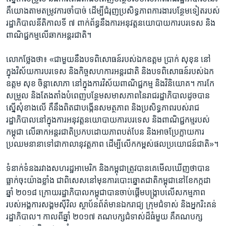
គឺ​យោង​តាម​តម្រូវ​ការ​ចាំបាច់​ ដើម្បី​ជំរុញ​ប្រសិទ្ធ​ភាព​ការងារ​បន្ថែម​ទៀត​របស់​
រដ្ឋាភិបាល​នីតិ​កាល​ទី​ ៧ ​ពាក់ព័ន្ធ​នឹង​ការ​អនុវត្ត​នយោ​បាយ​ការ​បរទេស ​និង​
ពាណិជ្ជ​កម្ម​លើ​ឆាក​អន្តរ​ជាតិ​។​
លោក​ថ្លែង​ថា៖ ​«ជាមួយ​នឹង​បទពិសោធន៍​របស់​ឯក​ឧត្តម​ ប្រាក់ សុខុន ​នៅ​
ក្នុង​វិស័យ​ការ​បរទេស និង​កិច្ចសហ​ការ​អន្តរ​ជាតិ ​និង​បទ​ពិសោធន៍​របស់​ឯក​
ឧត្តម សុខ ​ចិន្តា​សោភា ​នៅ​ក្នុង​ការ​វិស័យ​ពាណិ​ជ្ជក​ម្ម និង​វិនិយោគ​។ ការ​កែ​
សម្រួល និង​តែង​តាំង​បំពេញ​បន្ថែម​សមាសភាព​នៃរាជ​រដ្ឋា​ភិបាល​ដូច​បាន​
ស្នើសុំ​ខាង​លើ គឺ​នឹង​ពិត​ជា​បង្កើន​សមត្ថ​ភាព ​និង​ប្រសិទ្ធ​ភាព​របស់​រាជ​
រដ្ឋាភិបាល​នៅ​ក្នុង​ការ​អនុវត្ត​នយោ​បាយ​ការ​បរទេស និង​ពាណិជ្ជ​កម្ម​របស់​
កម្ពុជា ​លើ​ឆាក​អន្តរ​ជាតិ​ប្រកប​ដោយ​ភាព​បត់​បែន​ និង​អាច​ប្រែ​ក្លាយ​ការ​
ប្រឈម​នានា​ទៅ​ជា​កា​លានុវត្ត​ភាព ដើម្បី​លើក​កម្ពស់​ផល​ប្រយោជន៍​ជាតិ​»​។
ទំនាក់​ទំនង​រវាង​សហ​រដ្ឋ​អាមេរិក​ និង​កម្ពុជា​ត្រូវ​បាន​គេ​មើល​ឃើញ​ថា​បាន
ធ្លាក់​ចុះ​យ៉ាង​ខ្លាំង​ ជា​ពិសេស​នៅ​មុន​ការ​បោះឆ្នោត​ជាតិកម្ពុជា​នៅខែ​កក្កដា​
ឆ្នាំ​ ២០១៨​ ​ក្រោយ​រដ្ឋាភិបាល​កម្ពុជាបាន​ចាប់ផ្តើម​បង្ក្រាប​លើ​សកម្មភាព​
របស់​អង្គការ​សង្គម​ស៊ីវិល​ ស្ថាប័ន​ព័ត៌មាន​ឯករាជ្យ ​ក្រុម​ជំទាស់​ និង​អ្នក​រិះគន់​
រដ្ឋាភិបាល។ ​កាល​ពី​ឆ្នាំ​ ២០១៧​ គណបក្ស​ជំទាស់​ដ៏​ធំ​មួយ ​គឺ​គណបក្ស​