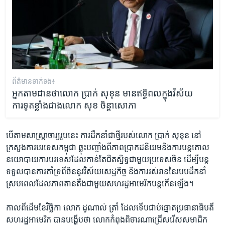
ព័ត៌មាន​ទាក់ទង៖
អ្នកតាមដានថាលោក ប្រាក់ សុខុន មានឥទ្ធិពលក្នុងវិស័យ
ការទូតខ្លាំងជាង​លោក សុខ ចិន្តាសោភា
បើ​តាម​សាស្ត្រាចារ្យ​រូប​នេះ​ ការដឹកនាំ​ជាថ្មីរបស់​លោក​ ប្រាក់​ សុខុន នៅ​
ក្រសួង​ការបរទេស​កម្ពុជា ​ឆ្លុះ​បញ្ចាំង​ពីភាព​ប្រាក​ដ​និយម​និង​ការ​បន្តគោល​
នយោបាយ​ការបរទេ​ស​ដែលកាន់​តែជិត​ស្និទ្ធ​ជាមួយ​ប្រទេសចិន ដើម្បី​បន្ត​
ទទួល​បាន​ការ​គាំទ្រពី​ចិន​នូវ​វិស័យសេដ្ឋកិច្ច និង​ការរស់រាន​នៃ​របប​ដឹកនាំ ​
ស្របពេល​ដែល​ភាព​តានតឹងជា​មួយ​សហរដ្ឋ​អាមេរិកបន្ត​កើន​ឡើង។ ​
កាលពីដើម​ខែវិច្ឆិកា​ លោក​ ដូណាល់ ត្រាំ​ ដែល​ទើប​ជាប់​ឆ្នោត​ប្រធានា​ធិបតី​
សហរដ្ឋ​អាមេរិក បាន​បង្ហើប​ថា​ លោក​កំពុង​ពិចារណា​ជ្រើសរើស​សមាជិក​