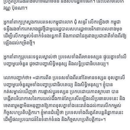
ប្រកួត​ប្រជែង​រវាង​មហា​អំណាច​ចិន​ និ​ងសហរដ្ឋ​អាមេរិក។ នេះ​បើ​តាមលោក ​
វណ្ណ​ ប៊ុនណា​។
អ្នកនាំពាក្យ​ក្រសួង​ការបរទេស​កម្ពុជា​លោក​ ជុំ សន្ទរី​ លើក​ឡើង​ថា ​កម្ពុជា​
ទន្ទឹង​រងចាំ​ការកសាង​ផ្លូវ​ថ្មី​ជា​មួយ​រដ្ឋបាល​សហរដ្ឋ​អា​មេរិក​នា​ពេល​ខាង​មុខ​
ដើម្បី​លើក​កម្ពស់​ទំនាក់ទំ​នង​ទ្វេភាគី និង​ភាព​ជា​ដៃគូ​រវាង​ប្រជាជាតិ​ទាំងពីរ​ឱ្យ​
ឡើង​ដល់​កម្រិត​ថ្មី។
អ្នកនាំពាក្យ​រូបនេះ​ទទួល​ស្គាល់​ថា ​ប្រទេស​ទាំង​ពីរ​មាន​ទស្សនៈ​ផ្ទុយ​គ្នា​ទៅ​លើ​
បញ្ហា​មួយ​ចំនួន ​ដូច​ជា​បញ្ហា​សិទ្ធិ​មនុស្ស​ និង​លទ្ធិប្រជាធិប​តេយ្យ។
លោក​បញ្ជាក់​ថា​៖ «ជា​ការ​ពិត ប្រទេស​ទាំង​ពីរ​នៅ​តែ​មាន​ទស្សនៈ​ខុស​គ្នា​លើ​
បញ្ហា​មួយ​ចំនួន​រួម​ទាំង​បញ្ហា​ប្រជាធិបតេយ្យ និង​សិទ្ធិ​មនុស្ស។ ខ្ញុំ​បាន​
កត់សម្គាល់​ឃើញ​ថា ការផ្លាស់​ប្តូរ​ទស្សនៈ​ប្រកប​ដោយ​ភាព​ស្ថាបនា បាន​
បង្កើត​បរិយាកាស​នៃការយល់​ដឹងកាន់តែ​ប្រសើរ​ឡើង​លើ​ប្រធាន​បទនេះ និង​
ចេតនា​រួម​គ្នា​មិនអនុញ្ញាត​ឱ្យភាព​ខុស​គ្នា​ទាំង​នេះ​រារាំង​ដល់​ការលើក​កម្ពស់​
កិច្ចសហ​ប្រតិបត្តិការ។ ខ្ញុំ​មាន​ជំនឿ​ថា ប្រទេស​ទាំងពី​រគួរ​តែ​បន្តនិន្នា​ការ​នេះ
ដើម្បី​ផលប្រយោជន៍​នៃ​ទំនាក់​ទំនង និង​កិច្ចស​ហប្រតិ​បត្តិ​ការ»​។​