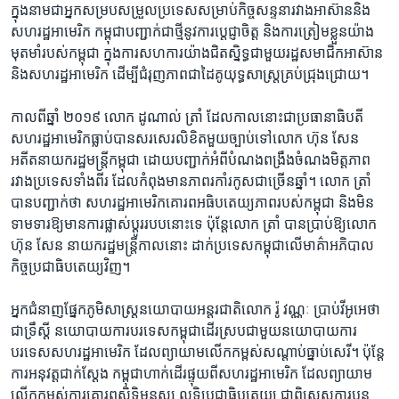
ក្នុងនាម​ជាអ្នក​សម្របសម្រួល​ប្រទេស​សម្រាប់​កិច្ច​សន្ទនា​រវាង​អាស៊ាននិង​
សហរដ្ឋ​អាមេរិក កម្ពុជា​បញ្ជាក់​ជា​ថ្មី​នូវ​ការ​ប្តេជ្ញា​ចិត្ត និង​ការត្រៀម​ខ្លួន​យ៉ាង​
មុត​មាំ​របស់​កម្ពុជា ក្នុង​ការ​សហ​ការ​យ៉ាង​ជិតស្និទ្ធ​ជា​មួយ​រដ្ឋ​សមា​ជិកអា​ស៊ាន
និង​សហរដ្ឋ​អាមេរិក ដើម្បី​ជំរុញ​ភាព​ជាដៃគូ​យុទ្ធសាស្ត្រ​គ្រប់​ជ្រុង​ជ្រោយ​។
កាល​ពី​ឆ្នាំ​ ២០១៩ ​លោក ​ដូណាល់ ត្រាំ ​ដែល​កាល​នោះ​ជា​ប្រធានាធិបតី​
សហ​រដ្ឋ​អាមេរិក​ធ្លាប់​បាន​សរសេរ​លិខិត​មួយ​ច្បាប់​ទៅ​លោក ​ហ៊ុន សែន​
អតីត​នាយក​រដ្ឋមន្រ្តី​កម្ពុជា ដោយ​បញ្ជាក់​អំពី​បំណង​ពង្រឹង​ចំណង​មិត្តភាព​
រវាង​ប្រទេស​ទាំង​ពីរ​ ដែល​កំពុង​មាន​ភាព​រកាំ​រកូស​ជាច្រើន​ឆ្នាំ។ ​លោក ​ត្រាំ​
បាន​បញ្ជាក់​ថា​ សហ​រដ្ឋ​អាមេរិក​គោរព​អធិប​តេយ្យភាព​របស់​កម្ពុជា ​និង​មិន​
ទាមទារ​ឱ្យ​មាន​ការ​ផ្លាស់​ប្តូរ​របប​នោះ​ទេ ​ប៉ុន្តែ​លោក ​ត្រាំ​ បាន​ប្រាប់​ឱ្យ​លោក​
ហ៊ុន សែន​ នាយករដ្ឋមន្រ្តី​កាល​នោះ​ ដាក់​ប្រទេស​កម្ពុជា​លើ​មាគ៌ា​អភិបាល​
កិច្ច​ប្រជា​ធិបតេយ្យ​វិញ។
អ្នកជំនាញ​ផ្នែកភូមិសាស្ត្រ​នយោបាយ​អន្តរជាតិ​លោក​ រ៉ូ វណ្ណៈ ប្រាប់​វីអូអេ​ថា ​
ជា​ទ្រឹស្តី​ នយោបាយ​ការបរទេស​កម្ពុជា​ដើរ​ស្រប​ជាមួយ​នយោបាយ​ការ
បរទេស​សហរដ្ឋ​អាមេរិក​ ដែល​ព្យាយាម​លើក​កម្ពស់​សណ្តាប់​ធ្នាប់​សេរី​។​ ប៉ុន្តែ​
ការអនុវត្ត​ជាក់ស្តែង​ កម្ពុជា​ហាក់​ដើរ​ផ្ទុយ​ពី​សហរដ្ឋ​អាមេរិក​ ដែល​ព្យាយាម​
លើក​កម្ពស់​ការគោរ​ព​សិទ្ធិមនុស្ស​ លទ្ធិ​ប្រជាធិបតេយ្យ​ ជាពិសេស​ការបន្ត​