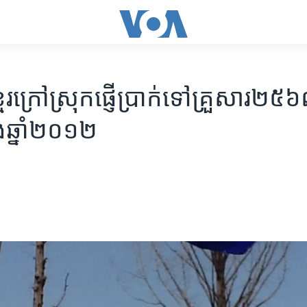
រ​ក្រៅ​ស្រុក​ផ្ញើ​ប្រាក់​ទៅ​គ្រួសារ​២៥៦
នុង​ឆ្នាំ​២០១២