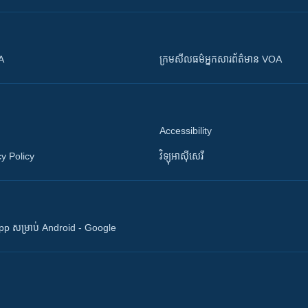
OA
ក្រម​​​សីលធម៌​​​អ្នក​​​សារព័ត៌មាន VOA
Accessibility
y Policy
វិទ្យុ​អាស៊ី​សេរី
 App សម្រាប់ Android - Google