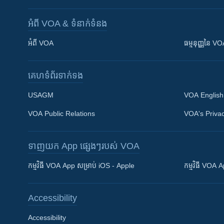
អំពី​ VOA & ទំនាក់ទំនង
អំពី​ VOA
ធម្មនុញ្ញ​នៃ V
គេហទំព័រ​​ទាក់ទង
USAGM
VOA English
VOA Public Relations
VOA's Privac
ទាញយក​ App ផ្សេងៗ​របស់​ VOA
Khmer English
កម្មវិធី​ VOA App សម្រាប់ iOS - Apple
កម្មវិធី​ VOA
បណ្តាញ​សង្គម
Accessibility
Accessibility
ភាសា