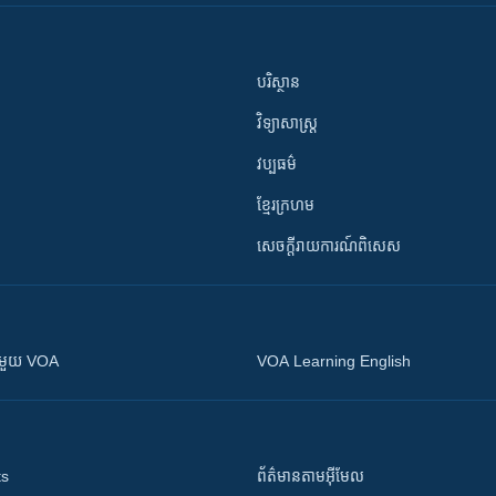
បរិស្ថាន
វិទ្យាសាស្រ្ត
វប្បធម៌
ខ្មែរក្រហម
សេចក្តីរាយការណ៍ពិសេស
ស​​ជាមួយ VOA
VOA Learning English
ts
ព័ត៌មាន​តាម​អ៊ីមែល