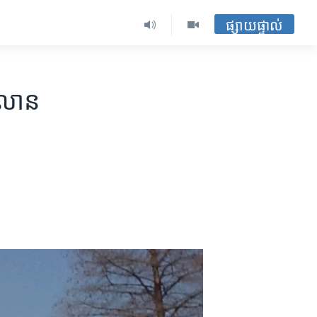
ផ្សាយផ្ទាល់
​លាន​