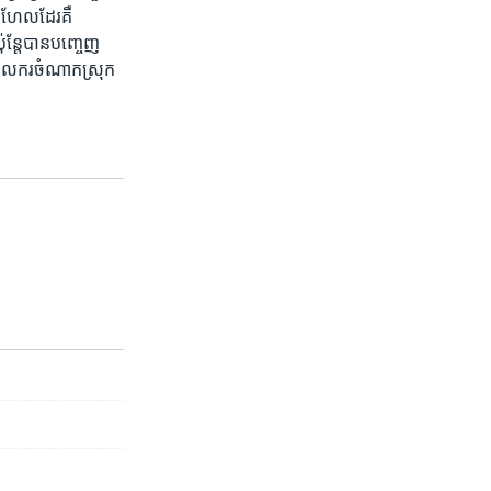
្រហែល​ដែរ​គឺ​
ន្តែ​បាន​បញ្ចេញ​
​ពលករ​ចំណាក​ស្រុក​