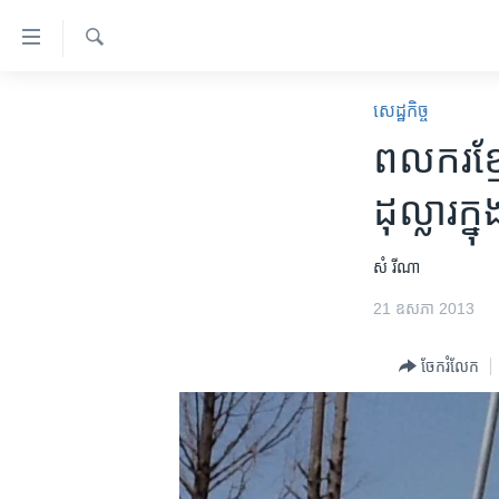
ភ្ជាប់​
ទៅ​
គេហទំព័រ​
ស្វែង​
កម្ពុជា
រក
សេដ្ឋកិច្ច
ទាក់ទង
អន្តរជាតិ
ពលករ​ខ្មែ
រំលង​
និង​
អាមេរិក
ដុល្លារ​ក្
ចូល​
ចិន
ទៅ​​
ទំព័រ​
ហេឡូវីអូអេ
សំ រីណា
ព័ត៌មាន​​
កម្ពុជាច្នៃប្រតិដ្ឋ
21 ឧសភា 2013
តែ​
ម្តង
ព្រឹត្តិការណ៍ព័ត៌មាន
ចែករំលែក
រំលង​
ទូរទស្សន៍ / វីដេអូ​
និង​
ចូល​
វិទ្យុ / ផតខាសថ៍
ទៅ​
កម្មវិធីទាំងអស់
ទំព័រ​