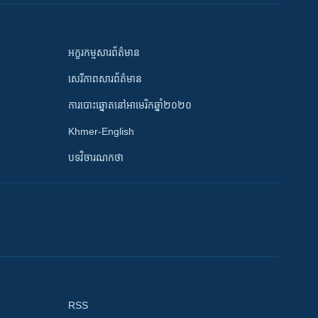
អក្ខរកម្មសារព័ត៌មាន
សេរីភាពសារព័ត៌មាន
ការបោះឆ្នោតនៅអាមេរិកឆ្នាំ២០២០
Khmer-English
បទវិចារណកថា
RSS