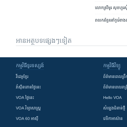
លោកស្រី​មូរ​ សុខហួរ​សុ
ពលករ​ខ្មែរនៅ​កូរ៉េ​ខាងត្
អានអត្ថបទផ្សេងៗទៀត
កម្មវិធី​ទូរទស្សន៍
កម្មវិធី​វិទ្យុ
វីដេអូ​ខ្មែរ
ព័ត៌មាន​ពេល​ព្រឹ
វ៉ាស៊ីនតោន​ថ្ងៃ​នេះ
ព័ត៌មាន​​ពេល​រាត្រ
VOA ថ្ងៃនេះ
Hello VOA
VOA ​វិទ្យាសាស្ត្រ
សំឡេង​ជំនាន់​ថ្មី
VOA 60 អាស៊ី
វេទិកា​អាស៊ាន