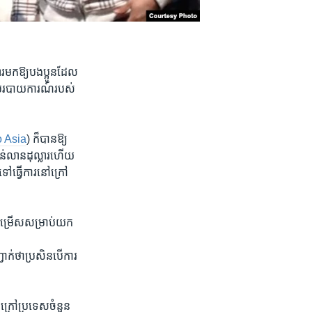
រ​មក​ឱ្យ​បងប្អូន​ដែល​
តាម​របាយការណ៍​របស់​
 Asia
) ក៏​បាន​ឱ្យ​
ពាន់​លាន​ដុល្លារ​ហើយ​
ទៅ​ធ្វើការ​នៅ​ក្រៅ​
​ជម្រើស​សម្រាប់​យក​
ជាក់​ថា​ប្រសិនបើ​ការ
ក្រៅ​ប្រទេស​ចំនួន​