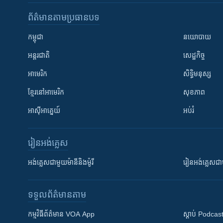
ព័ត៌មាន​តាមប្រធានបទ​
កម្ពុជា
នយោបាយ
អន្តរជាតិ
សេដ្ឋកិច្ច
អាមេរិក
សិទ្ធិមនុស្ស
ខ្មែរ​នៅអាមេរិក
សុខភាព
អាស៊ីអាគ្នេយ៍
អប់រំ
រៀន​​អង់គ្លេស
អង់គ្លេស​ជាមួយ​ម៉ានី​និង​ម៉ូរី
រៀន​​​​​​អង់គ្លេ
ទទួល​ព័ត៌មាន​តាម
កម្មវិធី​ព័ត៌មាន VOA App
ស្តាប់ Podcas