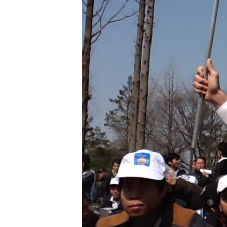
រចនា
សម្ព័ន្ធ​
រំលង​
និង​
ចូល​
ទៅ​
កាន់​
ទំព័រ​
ស្វែង​
រក