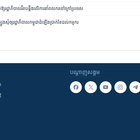
ំ​ឱ្យ​រដ្ឋាភិបាល​រឹតបន្តឹង​លើ​ការនាំ​ពលករ​ទៅក្រៅ​ប្រទេស
បូង​សុំឲ្យ​រដ្ឋាភិបាល​កម្ពុជា​ដំឡើង​ប្រាក់ខែ​ដល់​កម្មករ​
បណ្តាញ​សង្គម
ក
ី