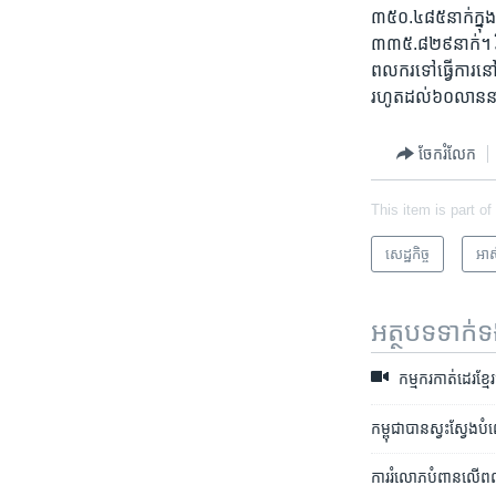
៣៥០.៤៨៥​នាក់​ក្នុង​ខ
៣៣៥.៨២៩​នាក់។​ រី​ឯ
ពលករ​ទៅ​ធ្វើការ​នៅ
រហូត​ដល់​៦០​លាន​
ចែករំលែក
This item is part of
សេដ្ឋកិច្ច
អាស៊
អត្ថបទ​ទាក់
កម្មករ​កាត់ដេរ​ខ្មែ
កម្ពុជា​បាន​ស្វះសែ្វង​ប
ការ​រំលោភ​បំពាន​លើ​ពលកា