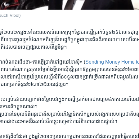
៖ Touch Vibol)
ង​ឆ្នាំ​២០១២​កន្លង​ទៅ​នេះ​ពលករ​ចំណាក​ស្រុក​ខ្មែរ​បាន​ផ្ញើ​ប្រាក់​ចំនួន​២៥៦លាន​ដុល្លា
​ហើយ​បាន​ចូលរួម​ចំណែក​អភិវឌ្ឍន៍​សេដ្ឋកិច្ច​កម្ពុជា​បាន​ជិត​ពីរ​ភាគរយ។ នេះ​បើ​
ិ​ដែល​បាន​ចេញ​ផ្សាយ​កាល​ពី​ថ្ងៃ​ច័ន្ទ។
ំណង​ជើង​ថា​«ការ​ផ្ញើ​ប្រាក់​ទៅ​ផ្ទះ​នៅ​អាស៊ី» (
Sending Money Home to
ាំ​ពលករ​ចំណាក​ស្រុក​នៅ​ទូទាំង​ទ្វីប​អាស៊ី​ផ្ញើ​ប្រាក់​ឱ្យ​ក្រុម​គ្រួសារ​បាន​ចំនួន​២៦០​
ែល​នៅ​អាស៊ី​អាគ្នេយ៍​ប្រទេស​ហ្វីលីពីន​ទទួល​បាន​ប្រាក់​ច្រើន​ជាង​គេ​ពី​បងប្អូន​ដែល​
ាន​ប្រាក់​ចំនួន​២៤.៣២៥​លាន​ដុល្លារ។
ះ​បញ្ចប់​ដោយ​បញ្ជាក់​ថា​តម្លៃ​សេវា​ក្នុង​ការ​ផ្ញើ​ប្រាក់​មាន​ជា​មធ្យម​៩​ភាគរយ​ហើយ
យោគ​មាន​តិចតួច​ណាស់។
ុប្រធាន​នៃ​មូលនិធិ​អន្តរជាតិ​សម្រាប់​អភិវឌ្ឍន៍​កសិកម្ម​របស់​អង្គការ​សហប្រជាតិបញ្
ទាប​ជាង​នេះ​អាច​នឹង​សល់​ថវិកា​ខ្លះ​សម្រាប់​ការ​វិនិយោគ​ដោយ​ផ្ទាល់។
​ឱ្យ​ដឹង​ដែរ​ថា ​ក្នុង​ឆ្នាំ​២០១០ប្រទេស​កម្ពុជា​មាន​ពលករ​ដែល​ចេញ​ទៅ​ធ្វើការ​នៅ​