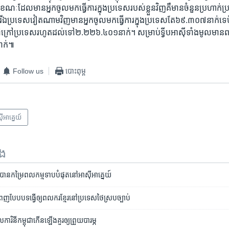
ណៈ​ដែល​មានអ្នក​ចូល​មក​ធ្វើ​ការ​ក្នុង​ប្រទេស​របស់​ខ្លួន​វិញ​គឺ​មាន​ចំនួន​ប្រហាក់​ប
​ប្រទេស​វៀតណាម​វិញ​មាន​អ្នក​ចូល​មក​ធ្វើការ​ក្នុង​ប្រទេស​តែ​៦៩.៣០៧​នាក់​ទេ​ប៉ុ
​ក្រៅ​ប្រទេស​រហូត​ដល់​ទៅ​២.២២៦.៤០១​នាក់។ សម្រាប់​ទ្វីប​អាស៊ី​ទាំងមូល​មាន
នាក់៕
Follow us
បោះពុម្ព
ី​អាគ្នេយ៍
ទង
រ​​បាន​កម្រៃ​ពលកម្ម​ទាប​បំផុត​នៅ​អាស៊ី​អាគ្នេយ៍
ំពេញ​បែបបទ​ធ្វើ​ឲ្យ​ពលករ​ខែ្មរ​នៅ​ប្រទេស​ថៃ​ស្រប​ច្បាប់
រិនី​កម្ពុជា​កើន​ឡើង​គួរឲ្យ​ព្រួយ​បារម្ភ