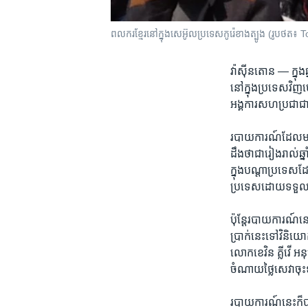
ពលករ​ខ្មែរ​នៅ​ក្នុង​សេអ៊ូល​ប្រទេស​កូរ៉េ​ខាង​ត្បូង (រូបថត
វ៉ាស៊ីនតោន —
ក្នុ
នៅ​ក្នុង​ប្រទេស​វិញ
អង្គការ​សហ​ប្រជាជាត
របាយការណ៍​ដែល​មាន​ច
ដឹង​ថា​ជារៀង​រាល់​ឆ្ន
ក្នុង​បណ្តា​ប្រទេស​ដ
ប្រទេស​ដោយ​ទទួល​ប
ប៉ុន្តែ​របាយការណ៍​នេ
ប្រាក់​នេះ​ទៅ​វិនិ
លោកខេវិន គ្លីវើ ​អន
ចំណាយ​ថ្លៃ​សេវា​ចុះ
របាយការណ៍​នេះក៏​បាន