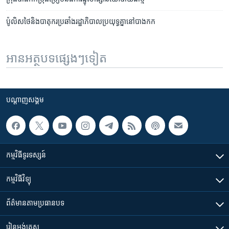
ប៉ូលិស​ថៃ​​និង​បាតុករ​ប្រឆាំង​រដ្ឋាភិបាល​ប្រយុទ្ធ​គ្នា​នៅ​​បាងកក
អានអត្ថបទផ្សេងៗទៀត
បណ្តាញ​សង្គម
កម្មវិធី​ទូរទស្សន៍
កម្មវិធី​វិទ្យុ
ព័ត៌មាន​តាមប្រធានបទ​
រៀន​​អង់គ្លេស