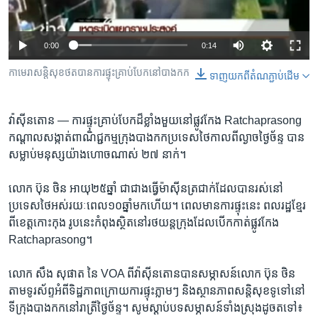
រចនា
សម្ព័ន្ធ​
Khmer English
រំលង​
0:00
0:14
និង​
បណ្តាញ​សង្គម
ចូល​
កាមេរា​​សន្តិសុខ​ថត​​​បាន​​ការ​ផ្ទុះ​គ្រាប់​បែក​​នៅ​បាងកក
ទាញ​យក​ពី​តំណភ្ជាប់​ដើម
ទៅ​
កាន់​
វ៉ាស៊ីនតោន —
ការ​ផ្ទុះគ្រាប់​បែកដ៏​ខ្លាំង​មួយនៅផ្លូវ​កែង Ratchaprasong
ទំព័រ​
ភាសា
កណ្តាលសង្កាត់​ពាណិជ្ជកម្ម​ក្រុង​បាងកក​ប្រទេស​ថៃកាល​ពី​ល្ងាច​ថ្ងៃច័ន្ទ​ បាន​
ស្វែង​
សម្លាប់​មនុស្ស​យ៉ាង​ហោច​ណាស់ ២៧ នាក់។
រក
លោក ប៊ុន ថិន ​អាយុ​២៥ឆ្នាំ ជា​ជាង​ធ្វើ​ម៉ាស៊ីន​ត្រជាក់ដែល​បាន​រស់​នៅ​
ប្រទេស​ថៃ​អស់​រយៈ​ពេល​១០​ឆ្នាំ​មក​ហើយ។ ពេល​មាន​ការ​ផ្ទុះ​នេះ ពលរដ្ឋ​ខ្មែរ​
ពី​ខេត្ត​កោះកុង រូប​នេះ​កំពុង​ស្ថិត​នៅរថយន្ត​ក្រុង​ដែល​បើក​កាត់​ផ្លូវ​កែង
Ratchaprasong។
លោក សឹង សុផាត នៃ​ VOA ពី​វ៉ាស៊ីនតោន​បាន​សម្ភាសន៍​លោក ប៊ុន ថិន
តាម​ទូរស័ព្ទ​អំពី​ទិដ្ឋភាព​ក្រោយ​ការ​ផ្ទុះ​ភ្លាមៗ និង​ស្ថានភាពសន្តិសុខទូទៅ​នៅ​
ទី​ក្រុង​បាងកក​នៅ​រាត្រី​ថ្ងៃ​ច័ន្ទ។ សូម​ស្តាប់​បទ​សម្ភាសន៍ទាំង​ស្រុង​ដូច​តទៅ៖