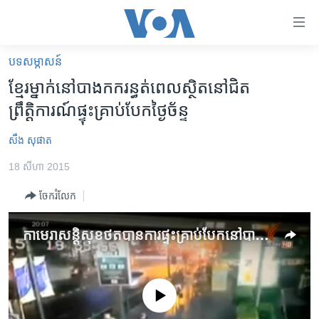
ភ្ជាប់​
ទៅ​
គេហទំព័រ​
បទ​សម្ភាសន៍
កម្ពុជា
ទាក់ទង
ខ្មែរ​ម្នាក់​​នៅ​បាងកក​​រន្ធត់​​​ពេល​​ស្ថិត​នៅ​ជិត​​
រំលង​
អន្តរជាតិ
ព្រឹត្តិការណ៍​ផ្ទុះ​គ្រាប់បែក​​ថ្ងៃ​ច័ន្ទ
និង​
អាមេរិក
ចូល​
សឹង សុផាត
ទៅ​​
ចិន
ទំព័រ​
18 សីហា 2015
ហេឡូវីអូអេ
ព័ត៌មាន​​
ចែករំលែក
តែ​
កម្ពុជាច្នៃប្រតិដ្ឋ
ម្តង
ព្រឹត្តិការណ៍ព័ត៌មាន
កាមេរា​​សន្តិសុខ​ថត​​​បាន​​ការ​ផ្ទុះ​គ្រាប់​បែក​​នៅ​បាងកក
រំលង​
និង​
ទូរទស្សន៍ / វីដេអូ​
ចូល​
វិទ្យុ / ផតខាសថ៍
ទៅ​
No media source currently available
ទំព័រ​
កម្មវិធីទាំងអស់