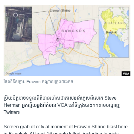
ផែនទី​ទី​សក្ការៈ Erawan កណ្តាល​ក្រុង​បាងកក
ប្រិយមិត្ត​អាច​ទទួល​ព័ត៌មាន​រហ័ស​ជា​ភាសា​អង់គ្លេស​ពី​លោក Steve
Herman អ្នក​ឆ្លើយ​ឆ្លង​ព័ត៌មាន VOA នៅ​ទី​ក្រុង​បាងកក​តាម​បណ្តាញ​
Twitter៖
Screen grab of cctv at moment of Erawan Shrine blast here
in Bangkok. At least 16 people killed, including tourists.