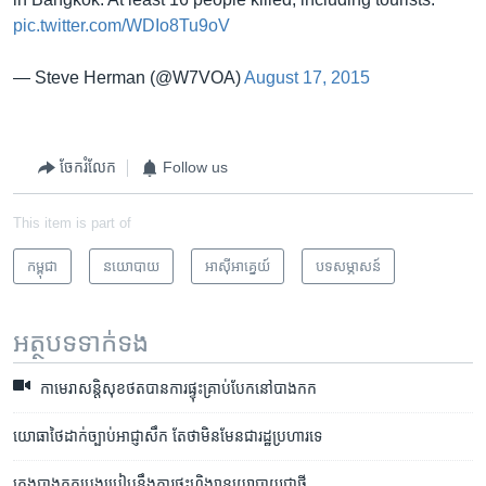
pic.twitter.com/WDIo8Tu9oV
— Steve Herman (@W7VOA)
August 17, 2015
ចែករំលែក
Follow us
This item is part of
កម្ពុជា
នយោបាយ
អាស៊ី​អាគ្នេយ៍
បទ​សម្ភាសន៍
អត្ថបទ​ទាក់ទង
កាមេរា​​សន្តិសុខ​ថត​​​បាន​​ការ​ផ្ទុះ​គ្រាប់​បែក​​នៅ​បាងកក
យោធា​ថៃ​ដាក់​ច្បាប់​អាជ្ញាសឹក តែ​ថា​មិន​មែន​ជា​រដ្ឋប្រហារ​ទេ
ក្រុង​បាងកក​ប្រុងប្រៀប​នឹង​ការ​ផ្ទុះ​ហិង្សា​នយោបាយ​ជា​ថ្មី