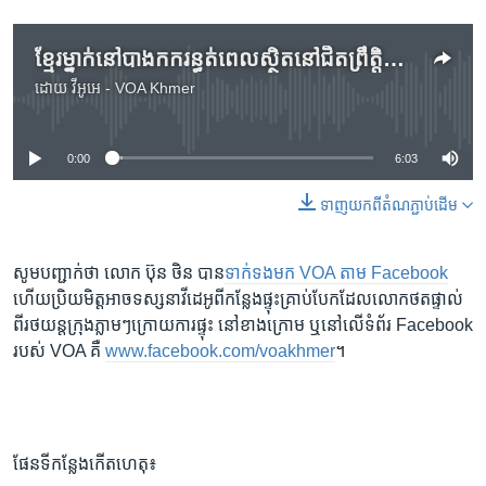
ខ្មែរម្នាក់នៅបាងកករន្ធត់ពេលស្ថិតនៅជិតព្រឹត្តិការណ៍ផ្ទុះគ្រាប់បែកថ្ងៃច័ន្ទ
ដោយ
វីអូអេ - VOA Khmer
No media source currently available
0:00
6:03
ទាញ​យក​ពី​តំណភ្ជាប់​ដើម
សូម​បញ្ជាក់​ថា លោក ប៊ុន ថិន បាន​
ទាក់ទង​មក VOA តាម​ Facebook
ហើយ​ប្រិយមិត្ត​អាច​ទស្សនា​វីដេអូពីកន្លែង​ផ្ទុះ​គ្រាប់​បែកដែល​លោក​ថតផ្ទាល់​
ពី​រថយន្ត​ក្រុង​ភ្លាមៗ​ក្រោយ​ការ​ផ្ទុះ នៅ​ខាង​ក្រោម​ ឬនៅ​លើ​ទំព័រ Facebook
របស់​ VOA គឺ
www.facebook.com/voakhmer
។
ផែនទី​កន្លែង​កើត​ហេតុ៖