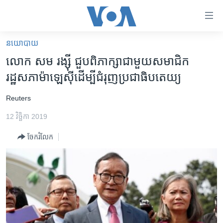
ភ្ជាប់​
ទៅ​
គេហទំព័រ​
នយោបាយ
កម្ពុជា
ទាក់ទង
លោក សម រង្ស៊ី ជួប​ពិភាក្សា​ជាមួយ​សមាជិក​
រំលង​
អន្តរជាតិ
រដ្ឋសភា​ម៉ាឡេស៊ី​ដើម្បី​ជំរុញ​ប្រជាធិបតេយ្យ
និង​
អាមេរិក
ចូល​
​Reuters
ទៅ​​
ចិន
ទំព័រ​
12 វិច្ឆិកា 2019
ហេឡូវីអូអេ
ព័ត៌មាន​​
ចែករំលែក
តែ​
កម្ពុជាច្នៃប្រតិដ្ឋ
ម្តង
ព្រឹត្តិការណ៍ព័ត៌មាន
រំលង​
និង​
ទូរទស្សន៍ / វីដេអូ​
ចូល​
វិទ្យុ / ផតខាសថ៍
ទៅ​
ទំព័រ​
កម្មវិធីទាំងអស់