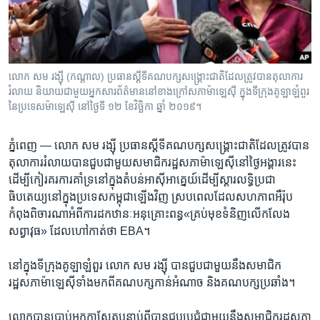
រចនា
សម្ព័ន្ធ​
Khmer English
រំលង​
និង​
បណ្តាញ​សង្គម
ចូល​
លោក សម រង្ស៊ី (កណ្តាល) ប្រធាន​ស្ដីទី​គណបក្ស​សង្គ្រោះ​ជាតិ​ដែល​ត្រូវ​បាន​តុលាការ​
ទៅ​
រំលាយ និយាយ​ជាមួយ​អ្នក​សារព័ត៌មាន​នៅ​ខាងក្រៅ​សភា​ម៉ាឡេស៊ី ក្នុង​ទីក្រុង​គូឡាឡំពួរ
កាន់​
នៃ​ប្រទេស​ម៉ាឡេស៊ី នៅ​ថ្ងៃទី ១២ ខែវិច្ឆិកា ឆ្នាំ ២០១៩។
ទំព័រ​
ភាសា
ស្វែង​
ភ្នំពេញ —
លោក សម រង្ស៊ី ​ប្រធាន​ស្ដីទី​គណបក្ស​សង្គ្រោះ​ជាតិ​ដែល​ត្រូវ​បាន​
រក
តុលាការ​រំលាយ​បាន​ជួប​ជាមួយ​សមាជិក​រដ្ឋសភា​ម៉ាឡេស៊ី​នៅ​ថ្ងៃ​អង្គារ​នេះ​
ដើម្បី​កៀរគរ​ការ​គាំទ្រ​នៅ​ក្នុង​តំបន់​អាស៊ី​អាគ្នេយ៍​ដើម្បី​ស្ដារ​លទ្ធិ​ប្រជា
ធិបតេយ្យ​នៅ​ក្នុង​ប្រទេស​កម្ពុជា​ឡើង​វិញ ​ស្រប​ពេល​ដែល​សហភាព​អឺរ៉ុប​
កំពុង​ពិចារណា​អំពី​ការ​ដក​ឋានៈ​អនុគ្រោះ​ពន្ធ​«គ្រប់​មុខ​ទំនិញ​លើក​លែង​
សព្វាវុធ‍» ដែល​ហៅ​កាត់​ថា EBA។
នៅ​ក្នុង​ទីក្រុង​គូឡាឡំពួរ លោក សម រង្ស៊ី បាន​ជួប​ជាមួយ​នឹង​សមាជិក​
រដ្ឋសភា​ម៉ាឡេស៊ី​ទាំង​មក​ពី​គណបក្ស​កាន់​អំណាច និង​គណបក្ស​ប្រឆាំង។
លោក​បាន​ប្រាប់​អ្នក​កាសែត​បន្ទាប់ពី​បាន​ជួប​ប្រជុំ​ជាមួយ​នឹង​សមាជិក​រដ្ឋសភា​