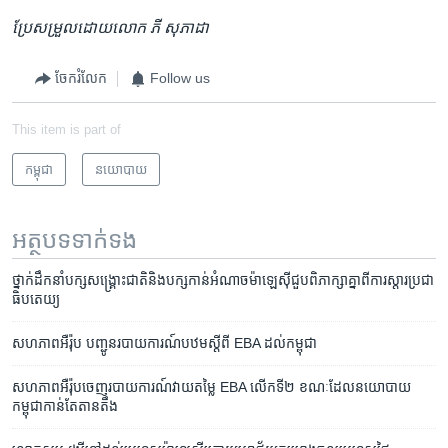
ប្រែសម្រួល​ដោយ​លោក ភី សុភាដា
ចែករំលែក
Follow us
This item is part of
កម្ពុជា
នយោបាយ
អត្ថបទ​ទាក់ទង
ថ្នាក់ដឹកនាំ​បក្ស​សង្គ្រោះ​ជាតិ​និង​បក្ស​កាន់អំណាច​ម៉ាឡេស៊ី​ជួប​ពិភាក្សា​គ្នា​ពី​ការស្តារ​ប្រជា
ធិបតេយ្យ
សហភាព​អឺរ៉ុប បញ្ជូន​របាយការណ៍​បឋម​ស្ដីពី ​EBA ដល់​កម្ពុជា
សហភាព​អឺរ៉ុប​ចេញ​របាយការណ៍​វាយ​តម្លៃ EBA លើក​ទី​២ ខណៈ​ដែល​នយោបាយ​
កម្ពុជា​កាន់​តែ​តានតឹង