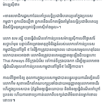
ម៉ាឡេស៊ី​ថា៖
«មាន​សមាជិក​រដ្ឋសភា​ដែល​គាំទ្រ​លទ្ធិ​ប្រជាធិបតេយ្យ​នៅ​ក្នុង​ប្រទេស​
កម្ពុជា។ ពួក​យើង​ជឿ​ថា ពួកគេ​នឹង​លើក​តម្កើង​តម្លៃ​នៃ​លទ្ធិ​ប្រជាធិបតេយ្យ ​
និង​សិទ្ធិ​មនុស្ស​សម្រាប់​ទ្វីប​អាស៊ី​ទាំង​មូល‍»។
លោក សម រង្ស៊ី ​បាន​ធ្វើ​ដំណើរ​ទៅ​កាន់​ប្រទេស​ម៉ាឡេស៊ី​កាល​ពី​ថ្ងៃ​សៅរ៍​
សប្ដាហ៍​មុន បន្ទាប់ពី​គម្រោង​មាតុភូមិនិវត្តន៍​របស់​លោក​ទៅ​កាន់​ប្រទេស​
កម្ពុជា​វិញ​នៅ​ថ្ងៃ​ទី ៩ ខែ​វិច្ឆិកា​ត្រូវ​បាន​ពន្យា​ពេល ដោយសារ​មូលហេតុ​ដែល​
លោក​បាន​អះអាង​ថា លោក​មិន​ត្រូវ​បាន​គេ​អនុញ្ញាត​ឲ្យ​ឡើង​ជិះ​យន្តហោះ​
Thai Airways ​ពី​ទីក្រុង​ប៉ារីស ​ទៅ​កាន់​ទីក្រុង​បាងកក ​ដើម្បី​ឲ្យ​លោក​អាច​
ធ្វើ​ដំណើរ​ចូល​ទៅ​កាន់​ប្រទេស​កម្ពុជា​នៅ​ថ្ងៃ​ទី៩ ខែ​វិច្ឆិកា​បាន។
កាល​ពី​ថ្ងៃ​អាទិត្យ ​តុលាការ​ក្នុង​ប្រទេស​កម្ពុជា​បាន​បន្ធូរបន្ថយ​ការ​រឹតត្បិត​លើ​
លោក​កឹម សុខា​មេដឹកនាំ​គណបក្ស​ប្រឆាំង​ដោយ​អនុញ្ញាត​ឲ្យ​លោក​អាច​ដើរ​
ហើរ​ក្នុង​ប្រទេស​បាន ​ប៉ុន្តែ​មិន​ឲ្យ​ធ្វើ​នយោបាយ ​និង​មិន​ឲ្យ​ធ្វើ​ដំណើរ​ទៅ​ក្រៅ​
ប្រទេស ​ហើយ​ការ​ចោទ​ប្រកាន់​លោក​ពី​បទ​ក្បត់​ជាតិ​មិន​ទាន់​ទម្លាក់​ចោល​
នោះ​ទេ៕