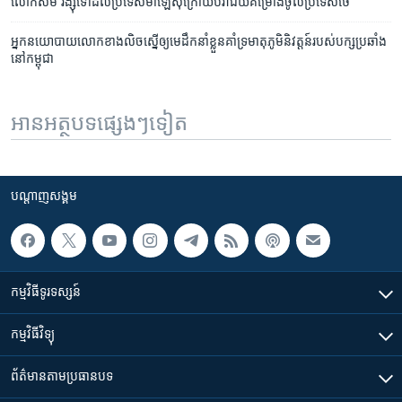
លោក​សម រង្ស៊ី​ទៅ​ដល់​ប្រទេស​ម៉ាឡេស៊ី​ក្រោយ​បរាជ័យ​គម្រោង​ចូល​ប្រទេស​ថៃ
អ្នក​នយោបាយ​លោក​ខាង​លិច​ស្នើ​ឲ្យ​មេដឹកនាំ​ខ្លួន​គាំទ្រ​មាតុភូមិនិវត្តន៍​របស់​បក្ស​ប្រឆាំង​
នៅ​កម្ពុជា
អានអត្ថបទផ្សេងៗទៀត
បណ្តាញ​សង្គម
កម្មវិធី​ទូរទស្សន៍
កម្មវិធី​វិទ្យុ
ព័ត៌មាន​តាមប្រធានបទ​