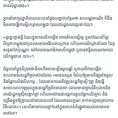
មាន​សុំ​ជួប​ផង»។​
អ្នក​នាំ​ពាក្យ​រដ្ឋាភិបាលនេះ​បាន​ថ្លែង​បញ្ជាក់​បន្ថែម​ថា​ សហ​រដ្ឋ​អាមេរិក​ ក៏​នឹង​
មិន​អាច​ធ្វើ​ការ​ស្តី​បន្ទោស​កម្ពុជា​ ដែល​ជា​រដ្ឋ​ឯករាជ្យនោះ​ដែរ។​
«ដូច្នេះ​គ្មាន​អ្វី​ ដែល​ក្នុង​ការ​លើកឡើង​ អាមេរិក​មក​ស្តី​ឲ្យ​ ឬ​មក​ណែនាំ​ខ្មែរ​
ពីព្រោះ​កម្ពុជា​ជា​ប្រទេស​មាន​អធិបតេយ្យ​ភាព​ ហើយ​អាមេរិក​គ្រាន់​តែ​ជា​ ដៃ​គូ​
សន្ទនា​តែប៉ុណ្ណោះ​ អត់​មែន​អាណានិគម​លើ​កម្ពុជា​ ឬ​មាន​ឥទ្ធិពល​ណា​មក​ជះ​
លើ​កម្ពុជា​ទេ​ បាទ»។
ជំនួប​នៅ​ក្នុង​ទីក្រុង​ម៉ានីល​កើត​មាន​ឡើង​មួយឆ្នាំ​ ​ក្រោ​យពី​ការ​បង្កើត​
សហគមន៍​សេដ្ឋកិច្ច​អាស៊ាន​ដែល​ «មាន​ទស្សនៈ​វិស័យ​ឱ្យ​មាន​ទីផ្សារ​តែ​មួយ ​
និង​ផ្អែក​លើ​ផលិត​កម្ម... ដែល​មាន​ការ​អភិវឌ្ឍ​សេដ្ឋកិច្ច​ស្មើៗ​គ្នា​ និង​ធ្វើ​
សមាហរហ​កម្ម​ចូលក្នុង​សេដ្ឋកិច្ច​ពិភព​លោក ​ដោយ​មាន​ច្បាប់​វិនិយោគ​និង​
ពាណិជ្ជ​កម្ម​ស៊ី​សង្វាក់​គ្នា ​ហើយ​អាស៊ាន​ជា​អង្គការ​មួយ​ផ្អែក​លើ​ច្បាប់​ និង​
ពង្រឹង​ខ្លួន​ឱ្យ​ក្លាយ​ទៅជា​គោលដៅ​ ដែល​មាន​លក្ខណៈ​ទាក់ទាញ​សម្រាប់​ការ​
វិនិយោគ»។​ ​នេះ​បើតាម​ការ​បញ្ជាក់​នៅ​ក្នុង​គេហ​ទំព័រ​ផ្លូវការ​របស់​សមាគម​
អាស៊ាន។​