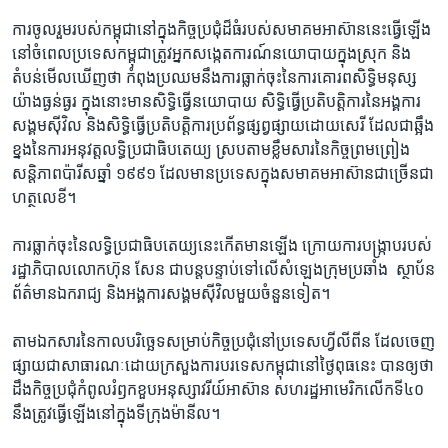
ការ​ចូលរួម​របស់​កម្ពុជា​នៅក្នុង​កិច្ច​ប្រជុំ​ដ៏ធំ​របស់សមាគម​អាស៊ាន​នេះ​ធ្វើ​ឡើង​
នៅ​ចំ​ពេល​ប្រទេស​កម្ពុជា​ត្រូវ​អ្នក​សង្កេត​ការណ៍​នយោបាយ​ក្នុង​ស្រុក​ ​និង​
តំបន់​មើល​ឃើញ​ថា​ ​កំពុង​ប្រឈម​នឹង​ការ​ធ្លាក់​ចុះ​នៃ​ការ​គោរព​សិទ្ធិ​មនុស្ស​
យ៉ាង​ធ្ងន់​ធ្ងរ ក្នុង​នោះ​មាន​សិទ្ធិ​ធ្វើ​នយោបាយ​ ​សិទ្ធិ​ធ្វើ​ប្រតិបត្តិ​ការ​នៃ​អង្គការ​
សង្គម​ស៊ីវិល​ និង​សិទ្ធិ​ធ្វើ​ប្រតិបតិ្ត​ការ​ប្រព័ន្ធ​ផ្សព្វ​ផ្សាយ​ដោយ​សេរី​ ដែល​ជា​ឆ្អឹង​
ខ្នង​នៃ​ការ​អនុវត្ត​លទ្ធិ​ប្រជា​ធិបតេយ្យ ស្រប​តាម​ខ្លឹមសារ​នៃ​កិច្ច​ព្រមព្រៀង​
សន្តិភាព​ប៉ារីស​ឆ្នាំ ១៩៩១​ ដែល​មាន​ប្រទេស​ក្នុង​សមាគម​អាស៊ាន​ជាច្រើន​ជា​
ហត្ថលេខី។​
ការ​ធ្លាក់​ចុះ​នៃ​លទ្ធិ​ប្រជាធិបតេយ្យ​នេះ​កើត​មាន​ឡើង​ ​ក្រោយ​ការ​បង្ក្រាបរបស់​
រដ្ឋាភិបាល​លោក​ហ៊ុន សែន​ ជា​បន្តបន្ទាប់​ទៅ​លើ​សំឡេងក្រុម​ប្រឆាំង​ ​ ស្ថាប័ន​
ព័ត៌មាន​ឯករាជ្យ​ ​និង​អង្គការ​សង្គម​ស៊ីវិល​មួយ​ចំនួន​ទៀត។
តាម​ឯកសារ​នៃ​កាល​បរិច្ឆេទ​សម្រាប់​កិច្ច​ប្រជុំនៅ​ប្រទេស​ហ្វីលីពីន​ ដែល​ចេញ​
ផ្សាយ​ជា​សាធារណៈ​ដោយ​ក្រសួង​ការ​បរទេស​កម្ពុជា​នៅ​ថ្ងៃ​ពុធ​នេះ ​បាន​ឲ្យថា​
ដឹង​កិច្ច​ប្រជុំ​កំពូល​រំឭក​ខួប​អនុស្សា​វរីយ៍​អាស៊ាន​ សហ​រដ្ឋ​អាមេរិក​លើក​ទី​៤០ ​
នឹង​ត្រូវ​ធ្វើឡើង​នៅ​ក្នុង​ទីក្រុង​ម៉ានីល។