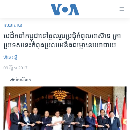
ភ្ជាប់​
ទៅ​
គេហទំព័រ​
នយោបាយ
កម្ពុជា
ទាក់ទង
មេដឹកនាំ​កម្ពុជា​ទៅ​​ចូលរួម​ប្រជុំ​កំពូល​អាស៊ាន​ ​គ្រា​
រំលង​
អន្តរជាតិ
ប្រទេស​​នេះ​កំពុង​ប្រឈម​នឹង​ជម្លោះ​នយោបាយ
និង​
អាមេរិក
ចូល​
ហ៊ុល រស្មី
ទៅ​​
ចិន
ទំព័រ​
09 វិច្ឆិកា 2017
ហេឡូវីអូអេ
ព័ត៌មាន​​
ចែករំលែក
តែ​
កម្ពុជាច្នៃប្រតិដ្ឋ
ម្តង
ព្រឹត្តិការណ៍ព័ត៌មាន
រំលង​
និង​
ទូរទស្សន៍ / វីដេអូ​
ចូល​
វិទ្យុ / ផតខាសថ៍
ទៅ​
ទំព័រ​
កម្មវិធីទាំងអស់