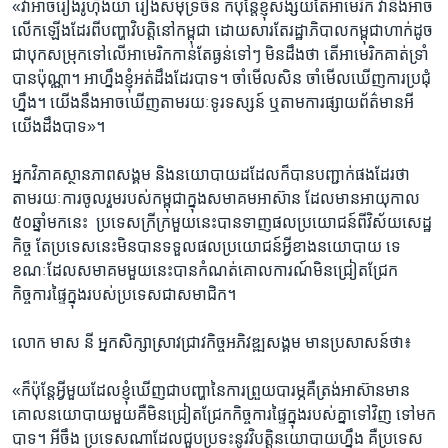
«វា​អាច​រឿង​រ៉ូហ៊ីងយ៉ា​ រឿង​សមុទ្រ​ចិន​ ក៏​ប៉ុន្តែ​ខ្ញុំ​សង្ស័យ​តែ​អាមេរិក ​វា​នឹង​អាច​
លើក​ឡើង​ដែរ​ពី​បញ្ហា​វិបត្តិ​នៅ​កម្ពុជា​ ដោយ​សារតែ​រដ្ឋាភិបាល​កម្ពុជា​ហាក់ដូច​
ជា​បុក​សម្រុក​ទៅលើ​អាមេរិក​កាន់​តែ​ធ្ងន់ទៅៗ​ មិន​ដឹង​ថា​ ​តើ​អាមេរិក​គាត់​ទ្រាំ​
បាន​ប៉ុណ្ណា។​ អាហ្នឹង​ខ្ញុំ​អត់​ដឹង​ដែរ​បាទ។ ​ចាំមើល​សិន​ ចាំ​មើល​ឃើញ​ការ​ប្រជុំ​
ហ្នឹង។ យើង​នឹង​អាច​ឃើញ​តាម​រយៈ​ទូរទស្សន៍​ ឬ​តាម​ការ​ផ្សាយ​ព័ត៌មាន​អី​
យើង​ដឹង​បាទ»។​
អ្នក​វិភាគ​ស្ថាន​ភាព​សង្គម​ និង​នយោបាយ​ដដែល​ក៏​បាន​បញ្ជាក់​ផង​ដែរ​ថា​
តាមរយៈ​ការ​ចូលរួម​របស់​កម្ពុជា​ក្នុង​សមាគម​អាស៊ាន​ ដែល​មាន​អាយុកាល​
៥០​ឆ្នាំ​មក​នេះ​ ​ ប្រទេស​ក្រីក្រ​មួយ​នេះ​បាន​ទាញ​ផល​ប្រយោជន៍​ពី​វិស័យ​សេដ្ឋ​
កិច្ច​ ​តែ​ប្រទេស​នេះ​មិន​បាន​ទទួល​ផល​ប្រយោជន៍​អ្វី​ខាង​នយោបាយ ទេ​ ​
ខណៈ​ដែល​សមាគម​មួយ​នេះ​បាន​កំណត់​គោល​ការណ៍​មិន​ជ្រៀត​ជ្រែក​
កិច្ចការ​ផ្ទៃ​ក្នុង​របស់​ប្រទេស​ជា​សមាជិក។​
លោក​ មាស​ នី​ អ្នក​សិក្សា​ស្រាវជ្រាវ​កិច្ច​អភិវឌ្ឍសង្គម​ មាន​ប្រសាសន៍​ថា៖
«ក៏​ប៉ុន្តែ​អ្វី​មួយ​ដែល​ខ្ញុំ​ឃើញ​ជា​បញ្ហា​នៃការ​ព្រួយ​បារម្ភ​គឺ​ត្រង់​អាស៊ាន​មាន​
គោល​នយោបាយ​មួយ​គឺ​មិន​ជ្រៀត​ជ្រែក​កិច្ច​ការ​ផ្ទៃ​ក្នុង​របស់​គ្នា​ទៅវិញ​ ទៅ​មក​
បាទ។ ​អីចឹង​ ប្រទេស​ណា​ដែល​ជួប​ប្រទះ​នូវ​វិបត្តិ​នយោបាយ​ហ្នឹង​ គឺ​ប្រទេស​