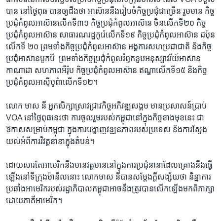
បាន ​នៅថ្ងៃ​ពុធ​ បាន​ឲ្យដឹង​ថា​ អាស៊ាន​នឹង​រៀបចំ​កិច្ច​ប្រជុំ​ជាច្រើន​ រួម​មាន​ កិច្ច
ប្រជុំ​កំពូល​អាស៊ាន​លើក​ទី​៣១ ​កិច្ច​ប្រជុំ​កំពូល​អាស៊ាន ចិន​លើក​ទី២០​ កិច្ច
ប្រជុំ​កំពូល​អាស៊ាន សាធារណ​រដ្ឋ​កូរ៉េ​លើក​ទី​១៩​ ​កិច្ចប្រជុំ​កំពូល​អាស៊ាន ជប៉ុន​
លើក​ទី​ ២០​ ព្រម​ទាំង​កិច្ច​ប្រជុំ​កំពូល​អាស៊ាន​ ​អង្គការ​សហ​ប្រជាជាតិ​ និង​កិច្ច
ប្រជុំ​អាស៊ាន​បូក​បី​ ​ ព្រមទាំង​កិច្ចប្រជុំ​កំពូល​រំឭក​ខួប​អនុស្សាវរីយ៍​អាស៊ាន​
កាណាដា​ សហភាព​អឺរ៉ុប​ ​កិច្ចប្រជុំ​កំពូល​អាស៊ាន ឥណ្ឌា​លើក​ទី​១៥ ​និង​កិច្ច​
ប្រជុំ​កំពូល​អាស៊ី​បូព៌ា​លើក​ទី​១២។​
លោក​ មាស​ នី​ អ្នក​សិក្សា​ស្រាវជ្រាវ​កិច្ច​អភិវឌ្ឍ​សង្គម​ មាន​ប្រសាសន៍​ប្រាប់​
VOA ​នៅ​ថ្ងៃ​ពុធ​នេះ​ថា​ ​ការ​ចូលរួម​របស់​កម្ពុជា​នៅ​ក្នុង​កិច្ច​ខាង​មុខ​នេះ​ ជា​
ឱកាស​សម្រាប់​កម្ពុជា​ ​ក្នុង​ការ​បង្ហាញ​វឌ្ឍនភាព​របស់​ប្រទេស​ ​និង​ការ​ស្វែង​
យល់​អំពី​ការ​វិវត្ត​នានា​ក្នុង​តំបន់។​
ដោយសារ​តែ​អាមេរិក​នឹង​មាន​វត្តមាន​នៅ​ក្នុង​ការ​ប្រជុំនានា​ដែល​គ្រោង​នឹង​ធ្វើ​
ឡើង​នៅ​ទីក្រុង​ម៉ានីល​នោះ​ ​លោក​មាស នី​បាន​សម្តែងក្តី​សង្ស័យ​ថា​ ​និន្នាការ​
ប្រឆាំង​អាមេរិក​របស់​រដ្ឋាភិបាល​កម្ពុជា​អាច​នឹង​ត្រូវបាន​លើក​ឡើង​មក​ពិភាក្សា​
ដោយ​ភាគី​អាមេរិក។​