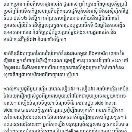
លោក​ប្រធានាធិបតី​សហ​រដ្ឋ​អាមេរិក ​ដូណាល់ ត្រាំ​ ​គ្រោង​នឹង​ចូលរួម​កិច្ច​ប្រជុំ​
ប្រចាំ​ឆ្នាំនៃ​វេទិកា​កិច្ច​សហ​ប្រតិបត្តិ​ការ​សេដ្ឋ​កិច្ច​តំបន់​អាស៊ី ​និង​ប៉ាស៊ីហ្វិក​ពីថ្ងៃ​
ទី​១១ ​ដល់​១២​ ខែ​វិច្ឆិកា ​នៅ​ប្រទេស​វៀតណាម​ ​ហើយ​នឹង​ធ្វើ​ដំណើរ​ទៅ​
ប្រទេស​ហ្វីលីពីន​ ដើម្បី​ចូលរួម​ក្នុង​ការ​ប្រារព្ធ​ខួប​លើក​ទី​ ៥០​ឆ្នាំ​នៃ​ការបង្កើត​
សមាគម​អាស៊ាន ​និង​កិច្ច​ប្រជុំ​កំពូល​ប្រចាំ​ឆ្នាំ​រវាង​សហ​រដ្ឋ​អាមេរិក​ និង​
អាស៊ាន​នៅ​ថ្ងៃ​ទី​១២ ​និង​១៣ខែ​វិច្ឆិកា។​
ទាក់​ទិន​នឹង​បញ្ហា​រកាំរកូស​នៃ​ទំនាក់​ទំនង​រវាង​កម្ពុជា​ ​និង​អាមេរិក ​លោក​ ​ផៃ
ស៊ីផាន​ ​អ្នក​នាំពាក្យ​នៃ​ទីស្តីការ​គណៈ​រដ្ឋមន្ត្រី​ មាន​ប្រសាសន៍​ប្រាប់​ ​VOA​ ​នៅ
ថ្ងៃ​ពុធ​នេះ​ នឹង​មិន​មាន​ការ​លើក​យក​ស្ថានការណ៍ចុង​ក្រោយ​នៃ​ទំនាក់​ទំនង​
ទ្វេភាគីកម្ពុជា​អាមេរិក​មក​ពិភាក្សា​នោះ​ឡើយ។
«រាល់​ការ​ប្រជុំ​នីមួយៗ​ហ្នឹង​ គេមាន​របៀបវារៈ។​ របៀបវារៈ​របស់​គេ​ហ្នឹង​ គេ​មិន​
ដែល​យក​រឿង​ផ្ទាល់​ខ្លួន​ពី​ប្រទេស​មួយ​ទៅ​ជជែក​ជាមួយ​ប្រទេស​មួយ​នោះ​ទេ​
អត់​ទេ។​ អា​ហ្នឹង​ចំណុច​ទី​មួយ។ ​ចំណុច​ទី​ពីរ​ គេ​អាច​ជួប​ sideline អា​
sideline បាន​សេចក្តី​ទ្វេភាគី​ ព្រោះ​ប្រជុំ​ហ្នឹង​ពហុភាគី។​ ពហុភាគី​ហ្នឹង​ គេ​
ទៅ​តាម​របៀបវារៈ​របស់​គេ​ ដែល​អត់​មាន​ពាក់​ព័ន្ធ​រឿង​ប្រទេស​នីមួយៗ​ទេ។​ វា​
អត់​មាន​ទាល់​តែ​សោះ។ ​អ្នក​វិភាគ​ហ្នឹង​ មនុស្ស​ល្ងង់​សុទ្ធសាធ​ គ្មាន​ការ​ពិសោធ​
នៅ​ក្នុង​ការ​ប្រជុំ​អន្តរជាតិ​នោះ​ទេ​ រីឯ​ sideline ​រហូត​ដល់​ពេល​នេះ​ យើង​អត់​