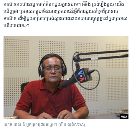
អាស៊ាន​អត់​ហ៊ាន​លូកមាត់​អីមក​ជួយ​គ្នា​ទេ​បាទ។​ អីចឹង​ ត្រង់​ហ្នឹង​មួយ​ ​យើង​
ឃើញ​ថា ​ប្រទេស​កម្ពុជា​មិន​បាន​ប្រយោជន៍​អី្វ​ពីការ​ជួយ​គាំទ្រ​ពី​ប្រទេស​
អាស៊ាន​ ដើម្បី​ជួយ​ស្រោច​ស្រង់​ស្ថានភាព​នយោបាយ​បច្ចុប្បន្ន​នៅ​ក្នុង​ប្រទេស​
យើង​ទេ​បាទ»។​
លោក មាស នី អ្នកស្រាវជ្រាវសង្គម។ (លឹម សុធី/VOA)