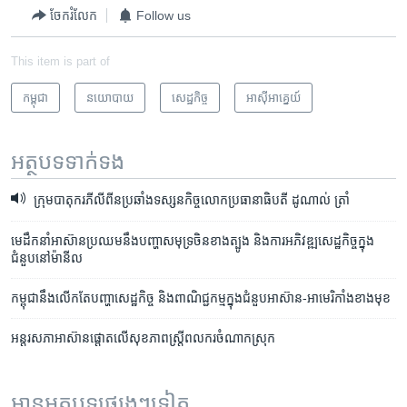
ចែករំលែក
Follow us
This item is part of
កម្ពុជា
នយោបាយ
សេដ្ឋកិច្ច
អាស៊ី​អាគ្នេយ៍
អត្ថបទ​ទាក់ទង
ក្រុមបាតុករភីលីពីនប្រឆាំងទស្សនកិច្ចលោកប្រធានាធិបតី ដូណាល់ ត្រាំ
មេដឹកនាំ​អាស៊ាន​ប្រឈម​នឹង​បញ្ហា​សមុទ្រចិន​ខាងត្បូង ​និង​ការអភិវឌ្ឍ​សេដ្ឋកិច្ច​ក្នុង​
ជំនួប​នៅ​ម៉ានីល
កម្ពុជា​នឹង​លើកតែ​បញ្ហា​សេដ្ឋកិច្ច​ និង​ពាណិជ្ជកម្ម​ក្នុង​ជំនួប​អាស៊ាន​-អាមេរិកាំងខាង​មុខ
អន្តរ​សភា​អាស៊ាន​ផ្តោតលើ​សុខភាព​ស្រ្តី​ពលករ​ចំណាកស្រុក
អានអត្ថបទផ្សេងៗទៀត