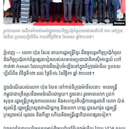
រចនា
សម្ព័ន្ធ​
Khmer English
រំលង​
និង​
បណ្តាញ​សង្គម
ចូល​
រូបឯកសារ៖ មេដឹកនាំ​អាស៊ាន​អំឡុងពេល​កិច្ចប្រជុំកំពូល​អាស៊ាន​លើកទី ៣០ នៅ​ក្រុង​
ទៅ​
ម៉ានីល ប្រទេស​ហ្វីលីពីន កាល​ពី​ថ្ងៃ​ទី២៩ ខែ​មេសា ឆ្នាំ២០១៧។
កាន់​
ទំព័រ​
ភាសា
ភ្នំពេញ​ —
លោក​ ​ហ៊ុន សែន​ នាយក​រដ្ឋ​មន្ត្រី​ខ្មែរ​ នឹង​ចូលរួម​កិច្ច​ប្រជុំ​កំពូល​ ​
ស្វែង​
និង​កិច្ច​ប្រជុំ​ពាក់​ព័ន្ធផ្សេង​ទៀត​របស់​សមាគម​ប្រជាជាតិ​អាស៊ី​អាគ្នេយ៍ ហៅ​
រក
កាត់​ថា​ ​Asean​ ​ដែល​គ្រោង​នឹង​រៀបចំ​ឡើង​នៅ​ក្នុង​ទីក្រុង​ម៉ានីល​ ​ប្រទេស​
ហ្វីលីពីន​ ​ពីថ្ងៃ​ទី​១២​ ​ដល់​ ថ្ងៃទី​១៤​ ខែ​វិច្ឆិកា​ ឆ្នាំ​ ​២០១៧។​
ក្នុង​ដំណើរ​របស់​លោក​ ​ហ៊ុន សែន​ ​ទៅ​កាន់​ទីក្រុង​ម៉ានីល​នោះ​ ​ ​មាន​មន្ត្រី​
កម្ពុជា​ជាច្រើន​រូប​នឹងអម​ដំណើរ​ជា​មួយ។​ ​ក្នុង​នោះ​ ​រួមមាន​លោក​ ​ប្រាក់​
សុខុន​ ​រដ្ឋមន្ត្រី​ក្រសួង​ការ​បរទេស​ និង​សហ​ប្រតិបត្តិការ​អន្តរជាតិ​ ​លោក​ ​ប៉ាន់
សូរស័ក្តិ​ រដ្ឋមន្ត្រី​ក្រសួង​ពាណិជ្ជ​កម្ម​ និង​លោក​ ហង្ស​ ​ជួនណារ៉ុន​ រដ្ឋមន្ត្រី​
ក្រសួង​អប់រំ​ យុវជន​ និង​កីឡា​ ហើយ​និង​មន្ត្រី​រដ្ឋាភិបាល​ផ្សេង​ទៀត។​
ឯកសារ​នៃ​កាល​បរិច្ឆេទសម្រាប់​កិច្ច​ប្រជុំ​នៅ​ទីក្រុង​ម៉ានីល​ ​ដែល​ ​VOA​ ​ទទួល​