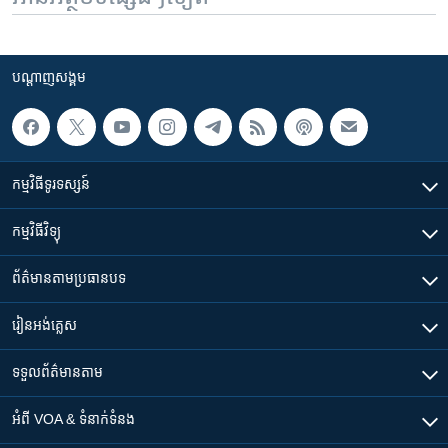
បណ្តាញ​សង្គម
កម្មវិធី​ទូរទស្សន៍
កម្មវិធី​វិទ្យុ
ព័ត៌មាន​តាមប្រធានបទ​
រៀន​​អង់គ្លេស
ទទួល​ព័ត៌មាន​តាម
អំពី​ VOA & ទំនាក់ទំនង