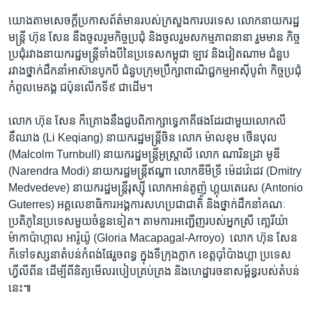
យោង​តាម​សេចក្តី​ប្រកាស​ព័ត៌មាន​របស់​ក្រសួង​ការ​បរទេស​ លោក​នាយក​រដ្ឋ
មន្ត្រី​ ​ហ៊ុន សែន​ ​នឹង​ចូល​រូមកិច្ច​ប្រជុំ​ ​និង​ចូលរួម​សកម្មភាព​នានា​ រួមមាន កិច្ច​
ប្រជុំ​រវាង​នាយក​រដ្ឋមន្ត្រី​ទាំង​បី​នៃ​ប្រទេស​កម្ពុជា​ ឡាវ​ និង​វៀតណាម​ ជំនួប​
រវាង​ថ្នាក់​ដឹកនាំ​អាស៊ាន​បូក​បី​ ​ជំនួបក្រុម​ប្រឹក្សា​ពាណិជ្ជ​កម្ម​អាស៊ី​បូព៌ា​ កិច្ច​ប្រជុំ​
កំពូល​មេគង្គ​ ជប៉ុន​លើក​ទី​៩​ ជាដើម។​
លោក​ ​ហ៊ុន សែន ក៏គ្រោង​នឹង​ជួប​ពិភាក្សា​ទេ្វភាគី​ផង​ដែរ​ជាមួយ​លោក​លី
ខឺឈាង​ ​(Li Keqiang) ​នាយក​រដ្ឋមន្ត្រី​ចិន​ ​លោក​ ​ម៉ាលខុម​ ថើន​បុល​
(Malcolm Turnbull) ​នាយករដ្ឋមន្ត្រី​អូស្ត្រាលី​ ​លោក​ ណារិន​ដ្រា​ មូឌី​
(Narendra Modi) ​នាយក​រដ្ឋមន្ត្រីឥណ្ឌា លោក​ឌីមីទ្រី​ ម៉េដវ៉េដេវ (Dmitry
Medvedeve)​ នាយក​រដ្ឋមន្ត្រី​រុស្ស៊ី លោកអាន់​តូញ៉ូ ហ្គុយតេរេស​ (Antonio
Guterres) ​អគ្គលេខា​ធិការ​អង្គការ​សហ​ប្រជាជាតិ​ និង​ថ្នាក់​ដឹកនាំ​គណៈ​
ប្រតិភូ​នៃ​ប្រទេស​មួយ​ចំនួន​ទៀត។​ តាម​ការ​អញ្ជើញ​របស់​អ្នកស្រី​ គោ្លរីយ៉ា​
ម៉ាកាប៉ាហ្កាល​ អារ៉ូយ៉ូ​ (Gloria Macapagal-Arroyo) ​ ​លោក​ ​ហ៊ុន សែន​ ​
ក៏​ទៅ​ទស្សនា​តំបន់​កំពង់​ផែ​រួចពន្ធ ក្នុង​ទីក្រុង​ក្លាក​ ខេត្ត​ប៉ាំប៉ាង​ហ្គា​ ប្រទេស​
ហ្វីលីពីន​ ​ដើម្បី​ពីនិត្យ​មើល​របៀប​គ្រប់​គ្រង​ និង​ហេដ្ឋា​រចនាសម្ព័ន្ធ​របស់​តំបន់​
នេះ៕