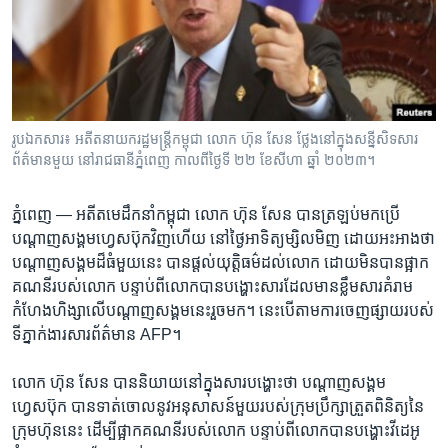
រចនា
សម្ព័ន្ធ​
Khmer English
រំលង​
និង​
បណ្តាញ​សង្គម
ចូល​
ទៅ​
រូបឯកសារ៖ អតីតនាយករដ្ឋមន្ត្រីកម្ពុជា លោក ហ៊ុន សែន ថ្លែងនៅក្នុងសន្នីសិទសារ
កាន់​
ព័ត៌មានមួយ នៅរាជធានីភ្នំពេញ កាលពីថ្ងៃទី ២២ ខែសីហា ឆ្នាំ ២០២៣។
ទំព័រ​
ភាសា
ស្វែង​
ភ្នំពេញ —
អតីត​មេដឹកនាំ​កម្ពុជា​ លោក ​ហ៊ុន​ សែន​ បាន​ត្រឡប់​មក​ប្រើ​
រក
បណ្ដាញសង្គម​ហ្វេសប៊ុក​វិញ​ហើយ​ នៅ​ថ្ងៃ​អាទិត្យ​ម្សិលមិញ​ ដោយ​អះអាង​ថា​
បណ្តាញ​សង្គម​ដ៏​ធំមួយ​នេះ​ បាន​ផ្តល់​យុត្តិធម៌​ដល់​លោក ​ដោយ​មិន​បានផ្អាក​
គណនី​របស់​លោក​ ​បន្ទាប់​ពី​លោកបាន​បង្ហោះ​សារ​ដែល​មាន​ខ្លឹមសារ​គំរាម
កំហែង​ហិង្សា​លើ​បណ្តាញ​សង្គម​នេះ​រួច​មក។​ នេះបើ​តាម​ការ​ចេញ​ផ្សាយ​របស់​
ទីភ្នាក់ងារ​សារព័ត៌មាន AFP។ ​
​លោក​ ហ៊ុន​ សែន ​បាន​និយាយ​នៅ​ក្នុង​សារ​បង្ហោះ​ថា​ បណ្តាញ​សង្គម​
ហ្វេសប៊ុក បាន​ទាត់​ចោល​នូវ​អនុសាសន៍​មួយ​របស់​ក្រុម​ប្រឹក្សា​ត្រួតពិនិត្យនៃ​
ក្រុម​ហ៊ុន​នេះ​ ​ដើម្បី​ផ្អាក​គណនី​របស់​លោក បន្ទាប់​ពី​លោក​បាន​បង្ហោះ​វីដេអូ​