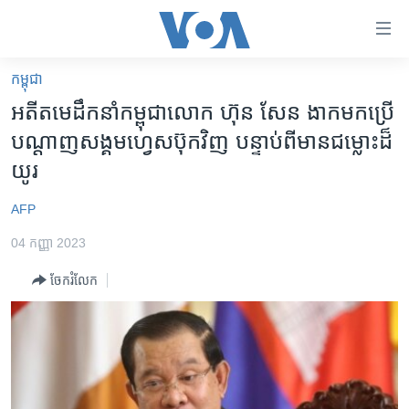
ភ្ជាប់​
ទៅ​
គេហទំព័រ​
កម្ពុជា
កម្ពុជា
ទាក់ទង
អតីត​មេដឹកនាំ​កម្ពុជា​​លោក​ ហ៊ុន​ សែន​ ងាក​មក​ប្រើ​
រំលង​
អន្តរជាតិ
បណ្តាញ​សង្គម​ហ្វេសប៊ុក​វិញ​ ​បន្ទាប់​ពី​មាន​ជម្លោះ​ដ៏​
និង​
អាមេរិក
យូរ
ចូល​
ទៅ​​
ចិន
AFP
ទំព័រ​
ហេឡូវីអូអេ
ព័ត៌មាន​​
04 កញ្ញា 2023
តែ​
កម្ពុជាច្នៃប្រតិដ្ឋ
ម្តង
ចែករំលែក
ព្រឹត្តិការណ៍ព័ត៌មាន
រំលង​
និង​
ទូរទស្សន៍ / វីដេអូ​
ចូល​
វិទ្យុ / ផតខាសថ៍
ទៅ​
ទំព័រ​
កម្មវិធីទាំងអស់