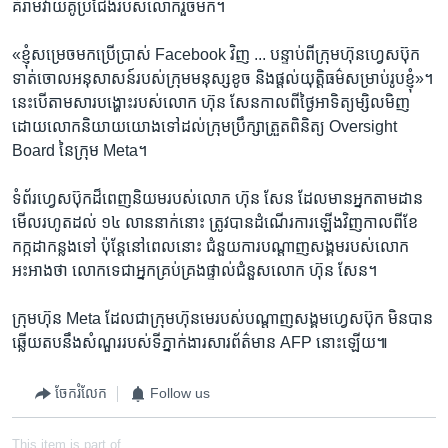
គំរាម​វាយគូ​ប្រជែង​របស់​លោក​រួច​មក។​
«ខ្ញុំសម្រេចមក​ប្រើប្រាស់ Facebook វិញ​ ... បន្ទាប់​ពី​ក្រុមហ៊ុន​ហ្វេសប៊ុក​
ទាត់ចោល​អនុសាសន៍​របស់ក្រុម​មនុស្ស​ខូច​ និង​ផ្តល់​យុត្តិធម៌​សម្រាប់​រូប​ខ្ញុំ»។
នេះ​បើតាម​សារ​បង្ហោះ​របស់​លោក​ ហ៊ុន​ សែន​កាល​ពី​ថ្ងៃ​អាទិត្យ​ម្សិលមិញ​ ​
ដោយលោក​និយាយ​យោង​ទៅដល់ក្រុមប្រឹក្សា​ត្រួតពិនិត្យ​ Oversight
Board នៃ​ក្រុម Meta។
ទំព័រ​ហ្វេសប៊ុក​ដ៏​ពេញ​និយមរបស់​លោក ហ៊ុន សែន ​ដែល​មានអ្នក​តាមដាន​
មើល​រហូត​ដល់ ​១៤ ​លាន​នាក់​នោះ​ ​ត្រូវ​បាន​ដំណើរ​ការ​ឡើង​វិញកាល​ពី​ខែ​
កក្កដា​កន្លង​ទៅ​ ​ប៉ុន្តែ​នៅ​ពេល​នោះ​ ជំនួយការ​បណ្តាញ​សង្គម​របស់​លោក​
អះអាង​ថា ​លោកទេ​ជា​អ្នកគ្រប់គ្រង​ផ្ទាល់​ជំនួស​លោក​ ហ៊ុន​ សែន។
ក្រុមហ៊ុន​ Meta​ ដែល​ជា​ក្រុមហ៊ុន​មេរបស់​បណ្តាញ​សង្គមហ្វេសប៊ុក មិនបាន​
ឆ្លើយ​តបនឹង​សំណួរ​របស់​ទី​ភ្នាក់ងារ​សារព័ត៌មាន AFP នោះ​ឡើយ៕
ចែករំលែក
Follow us
This item is part of