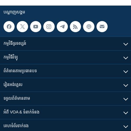
បណ្តាញ​សង្គម
កម្មវិធី​ទូរទស្សន៍
កម្មវិធី​វិទ្យុ
ព័ត៌មាន​តាមប្រធានបទ​
រៀន​​អង់គ្លេស
ទទួល​ព័ត៌មាន​តាម
អំពី​ VOA & ទំនាក់ទំនង
គេហទំព័រ​​ទាក់ទង