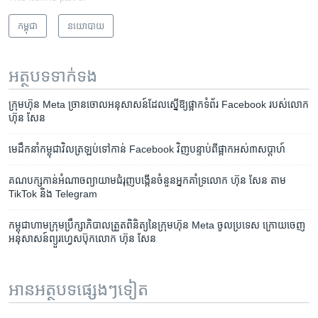
កម្ពុជា
នយោបាយ
អត្ថបទ​ទាក់ទង
ក្រុមហ៊ុន Meta ច្រានចោល​អនុសាសន៍​ដែល​ស្នើ​ឱ្យ​ផ្អាក​ទំព័រ Facebook របស់​លោក
ហ៊ុន សែន
មេដឹកនាំ​កម្ពុជា​វិល​ត្រឡប់​ទៅ​កាន់ Facebook វិញ​បន្ទាប់​ពី​ផ្អាក​អស់​៣​សប្តាហ៍​
គណបក្ស​កាន់​អំណាច​ព្យាយាម​ជំរុញ​បង្កើន​ចំនួន​អ្នក​គាំទ្រ​លោក ហ៊ុន សែន តាម
TikTok និង Telegram
កម្ពុជា​ហាម​ក្រុមប្រឹក្សាភិបាល​ត្រួត​ពិនិត្យ​នៃ​ក្រុមហ៊ុន ​Meta​ ចូល​ប្រទេស ក្រោយ​ចេញ​
អនុសាសន៍​ព្យួរ​ហ្វេសប៊ុក​លោក ហ៊ុន សែន
អានអត្ថបទផ្សេងៗទៀត