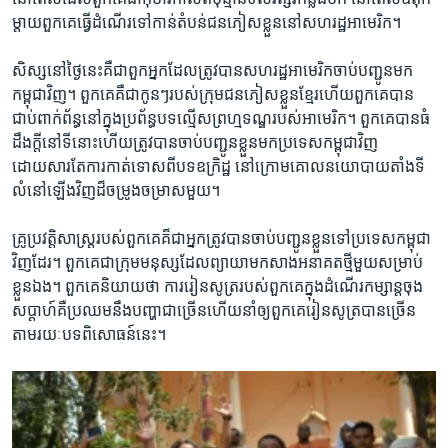
ម្តាយ​ពួកគេ​ធ្វើ​ដំណើរ​ទៅ​កាន់​តំបន់​ជន​ភៀស​ខ្លួន​នៅ​សហរដ្ឋអាមេរិក។
សិស្សនៅ​ថ្ងៃ​នេះ​គឺ​ជា​ពួក​អ្នក​ដែល​ត្រូវ​បានសហរដ្ឋ​អាមេរិកចាប់​បញ្ជូន​មក​
កម្ពុជា​វិញ។ ពួកគេ​គឺ​ជា​កូនៗ​របស់​ក្រុម​ជន​ភៀស​ខ្លួន​ខ្មែរ​ហើយ​ពួកគេ​បាន​
ជាប់​ពាក់ព័ន្ធ​នៅ​ក្នុង​ប្រព័ន្ធ​បទល្មើស​ព្រហ្មទណ្ឌ​របស់​អាមេរិក។ ពួកគេ​បាន​ធំ​
ដឹង​ក្តី​នៅ​ទី​នោះហើយ​ត្រូវ​បាន​ចាប់​បញ្ជូន​ខ្លួន​មក​ប្រទេស​កម្ពុជា​វិញ
ដោយសារ​តែ​ការ​កាត់ទោស​ពី​បទឧក្រិដ្ឋ នៅ​ក្រោម​គោល​នយោបាយ​តាំង​ទី
លំនៅ​ឡើង​វិញ​ដ៏​ចម្រូង​ចម្រាស​មួយ។
គ្រូ​ប្រវត្តិសាស្ត្រ​របស់​ពួកគេ​គ៏​ជា​អ្នក​ត្រូវ​បាន​ចាប់​បញ្ជូន​ខ្លួន​ទៅប្រទេស​កម្ពុជា​
វិញ​ដែរ។ ពួកគេ​ជា​ក្រុម​មនុស្ស​ដែល​ព្យាយាម​កសាង​អនាគត​ថ្មី​មួយ​សម្រាប់​
ខ្លួន​ឯង។ ពួកគេ​និយាយ​ថា ការ​រៀន​សូត្រ​របស់​ពួកគេ​ក្នុង​ដំណើរ​កម្សាន្ត​ចុង
សប្តាហ៍​គឺ​ប្រឈម​នឹង​បញ្ហា​ជាច្រើនហើយនាំ​ឲ្យ​ពួក​គេ​រៀន​សូត្រ​បាន​ច្រើន​
តាម​រយៈ​បទពិសោធន៍​នេះ។