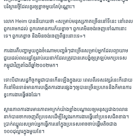
បរិស្ថាន​ថ្មី​ដែល​គួរ​ឲ្យ​ខ្លាច​មួយ​តែ​ប៉ុណ្ណោះ។
លោក Heim បាន​និយាយ​ថា «សម្រាប់​មនុស្ស​ភាគច្រើន​នៅ​ទីនេះ នៅ​ពេល​
ពួកគេ​មក​ដល់ ពួកគេ​មាន​ការ​ភ័យ​ខ្លាច។ ពួកគេ​មិន​ចង់​ចេញ​ទៅ​ណា​នោះ​
ទេ។ ពួកគេ​ខ្លាច​ និង​មិន​ចង់​ចេញ​ពី​ផ្ទះ​នោះ​ទេ»។
ការងារ​គឺ​បញ្ហា​មួយ​ក្នុង​ចំណោម​បញ្ហ​ធំៗ​ជាច្រើន​សម្រាប់​អ្នក​ដែល​ព្យាយាម​
ជួយ​ដល់​ពលរដ្ឋ​ខ្មែរ​រាប់រយនាក់ដែល​ត្រូវ​បាន​គេ​បង្ខំ​ឲ្យ​ត្រឡប់​មក​ប្រទេស​
កម្ពុជា​វិញតាំង​ពី​ឆ្នាំ២០០២​មក។
ទោះ​បី​ជាសេដ្ឋកិច្ច​កម្ពុជា​បាន​កើន​ឡើង​ក្នុង​រយៈពេល​ពីរ​ទសវត្សរ៍​នេះ​ក៏​ដោយ
ក៏នៅ​មិន​ទាន់​មាន​ការ​បង្កើត​ការងារ​ផ្សេងៗ​ឲ្យ​បាន​ច្រើន​ប្រភេទនិង​ក៏​មាន​ការ​
ខ្វះ​ការងារ​ធ្វើ​ផង​ដែរ។ ​
ស្ថានភាព​ការងារ​មាន​ភាព​អាក្រក់​យ៉ាង​ខ្លាំងបណ្តាល​ឲ្យ​មនុស្ស​ជាង​១លាន​
នាក់​បាន​ចាកចេញ​ពី​ប្រទេស​ដើម្បី​ស្វែងរក​ការងារ​ធ្វើ​នៅ​ប្រទេស​ជិត​ខាង។
ប្រាក់​ឈ្នួល​សម្រាប់​អ្នក​ធ្វើ​ការ​នៅ​ក្នុង​ប្រទេស​អាច​ចាប់​ផ្តើម​តិច​ជាង​
១០០ដុល្លារ​ក្នុង​មួយ​ខែ។