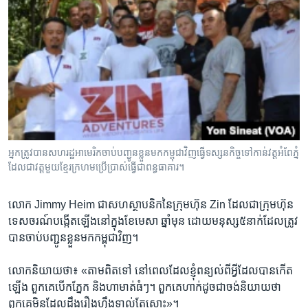
អ្នក​ត្រូវ​បាន​សហរដ្ឋអាមេរិក​ចាប់​បញ្ជូន​ខ្លួន​មក​កម្ពុជា​វិញ​ធ្វើ​ទស្សនកិច្ច​ទៅ​កាន់​វត្ត​អំពែភ្នំ
ដែល​ជា​វត្ត​មួយ​ខ្មែរ​ក្រហម​ប្រើប្រាស់​ធ្វើ​ជា​ពន្ធធាគារ។
​លោក Jimmy Heim ​ជា​សហស្ថាបនិក​នៃ​ក្រុមហ៊ុន Zin ដែល​ជា​ក្រុមហ៊ុន​
ទេសចរណ៍​បង្កើត​ឡើង​នៅ​ក្នុង​ខែមេសា ឆ្នាំ​មុន ដោយ​មនុស្ស​៥នាក់​ដែល​ត្រូវ​
បាន​ចាប់​បញ្ជូន​ខ្លួន​មក​កម្ពុជា​វិញ។
លោក​និយាយ​ថា៖ «តាម​ពិត​ទៅ នៅ​ពេល​ដែល​ខ្ញុំ​ពន្យល់​ពី​អ្វី​ដែល​បាន​កើត​
ឡើង ពួកគេ​បើក​ភ្នែក និង​ហា​មាត់​ធំៗ។ ពួកគេ​ហាក់​ដូច​ជា​ចង់​និយាយ​ថា
ពួកគេ​មិន​ដែល​ដឹង​រឿង​ហ្នឹង​ទាល់​តែ​សោះ»។ ​