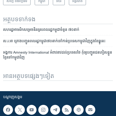
សិល្បៈនិងវប្បធម៌
កម្ពុជា
អប់រំ
អន្តរជាតិ
អត្ថបទ​ទាក់ទង
​សហរដ្ឋអាមេរិក​សម្រេច​និរទ្ទេស​ពល​រដ្ឋ​កម្ពុជា​ចំនួន​ ៧០​នាក់
ស.រ.អា ​គ្រោង​បញ្ជូន​ពល​រដ្ឋ​កម្ពុជា​៧០​នាក់​ទៅ​កាន់​ប្រទេស​កម្ពុជា​វិញក្នុង​ខែ​ធ្នូ​នេះ
អង្គការ Amnesty International អំពាវនាវ​ដល់​ប្រទេស​ថៃ កុំ​ឲ្យ​បញ្ជូន​ជន​ភៀសខ្លួន​
ខ្មែរ​ទៅ​កម្ពុជា​វិញ
អានអត្ថបទផ្សេងៗទៀត
បណ្តាញ​សង្គម