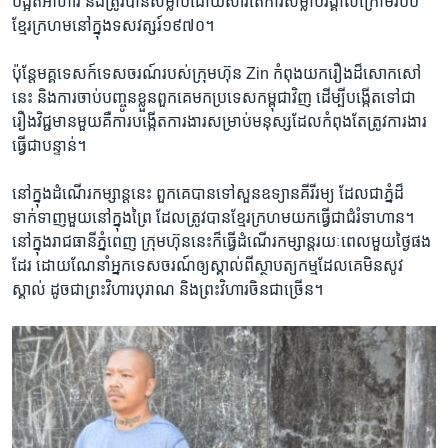
បង្អត់​អាហារ និង​ត្រូវ​បាន​សម្លាប់​ដោយសារ​តែ​ការ​សម្លាប់​រង្គាល​ក្រោម​របប​
ខ្មែរ​ក្រហម​នៅ​ក្នុង​ទសវត្សរ៍​១៩៧០។​
ប៉ុន្តែ​មគ្គទេសក៍​ទេសចរណ៍របស់​ក្រុមហ៊ុន Zin​ កំពុង​យក​រឿង​ដ៏​សោកសៅ​
នេះ និង​ការ​ចាប់​បញ្ចូន​ខ្លួន​ពួក​គេ​មក​ប្រទេស​កម្ពុជា​វិញ ដើម្បី​បង្កើត​ទៅ​ជា​
រឿង​វិជ្ជមាន​មួយគឺ​ការ​បង្កើត​ការងារ​សម្រាប់​មនុស្ស​ដែល​កំពុង​តែ​ត្រូវ​ការងារ​
ធ្វើ​ជា​បន្ទាន់។
នៅ​ក្នុង​ដំណើរ​កម្សាន្ត​នេះ ពួកគេ​បាន​ទៅ​សួន​ឧទ្យាន​គីរីរម្យ ដែល​ជា​ភ្នំ​ដ៏​
ទាក់ទាញ​មួយ​នៅក្នុង​ព្រៃ ដែល​ត្រូវ​បាន​ខ្មែរ​ក្រហម​យក​ធ្វើ​ជា​ជំរំ​ទាហាន។​
នៅ​ក្នុង​រាជធានី​ភ្នំពេញ ក្រុមហ៊ុន​នេះ​ក៏​ធ្វើ​ដំណើរ​កម្សាន្ត​រយៈពេល​មួយ​ថ្ងៃ​ផង​
ដែរ ដោយ​ណែនាំ​អ្នក​ទេសចរណ៍​ឲ្យ​ស្គាល់​ពី​ស្ថាបត្យកម្ម​ដែល​គេ​មិន​សូវ​
ស្គាល់ ដូចជា​ព្រះវិហារ​បុរាណ និង​ព្រះវិហារ​ចិន​ជាច្រើន។