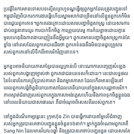
ប្រវត្តិ​នៃ​ការ​មាន​ទោស​បទល្មើស​ព្រហ្មទណ្ឌ​ធ្វើ​ឲ្យ​ពួក​អ្នក​ដែល​ត្រូវ​បញ្ជូន​ទៅ​
កម្ពុជា​វិញ​ពិបាក​រក​ការងារ​ធ្វើហើយ​ស្នាម​សាក់​ជាច្រើន​នៅ​លើ​ខ្លួន​ពួកគេ​ក៏​មិន​
បាន​ជួយ​ពួកគេ​ទេ។ពួកគេ​រងគ្រោះ​ដោយសារ​បញ្ហា​ចិត្តសាស្ត្រ ដោយសារ​ការ​
ជាប់​ពន្ធនាគារ​យូរ ការ​បាក់​ទឹកចិត្ត ការ​ព្រួយ​បារម្ភ ការ​ភ័យខ្លាច​ដោយ​គ្មាន​
មូល​ហេតុនិង​ភាពងាយ​ញៀន​នឹង​អ្វី​មួយ។ ពួកគេ​មាន​បញ្ហា​ចិត្ត​សាស្ត្រ​កាន់​តែ​
ខ្លាំង​ នៅ​ពេល​ដែល​ពួកគេ​បាន​ដឹង​ថា ពួកគេ​ទំនង​នឹង​មិន​បាន​ជួប​គ្រួសារ​
របស់​ពួកគេ​នៅ​លើ​ទឹកដី​អាមេរិក​វិញ​នោះ​ទេ។ ​
អ្នក​ខ្លះ​អាច​និយាយ​ភាសា​ខ្មែរ​បាន​ល្អ​គ្រាន់​បើ ទោះ​ណា​ការ​បញ្ចេញ​សំឡេង​
របស់​ពួកគេ​បង្ហាញ​ច្បាស់​ថា ពួកគេ​ជា​ជនបរទេស​ក៏​ដោយ។ នេះ​ជា​លទ្ធផល​
នៃ​ទំនោរ​នៃ​ការ​ប្រើប្រាស់​ភាសា​ និង​គម្លាត​ភាសា ដែល​កើត​មាន​ឡើង​នៅ​
ពេល​ពួកគេ​បង្ខំ​ចិត្ត​និយាយ​ភាសា​ដែល​គេ​និយាយ​នៅ​ក្នុង​សហរដ្ឋអាមេរិក។
ភាព​ស្ទាត់ជំនាញ​របស់​ពួកគេ​ក្នុង​ភាសា​អង់គ្លេស​ហើយនឹងភាព​ទុក​ចិត្ត​ខ្លួន​ឯង​
នៅ​ពេល​និយាយ​ជា​សាធារណៈគឺ​ជា​ចំណុច​ពិសេសពីរ​របស់​ពួកគេ។
នៅ​ក្នុង​ដំណើរ​កម្សាន្ត​នេះ ក្រុមហ៊ុន Zin បាន​ធ្វើ​ការ​វាយតម្លៃ​លើ​ជំនាញ​
របស់​អ្នក​ត្រូវ​បាន​គេ​ចាប់​បញ្ជូន​ខ្លួន​ចំនួន​១៦នាក់។ ម្នាក់​ក្នុង​ចំណោម​ពួកគេ​គឺ​
Sang Nin ដែល​មាន​វ័យ​៤០ឆ្នាំ និង​ត្រូវ​បាន​គេ​ចាប់​បញ្ជូន​ខ្លួន​ ដោយសារ​តែ​