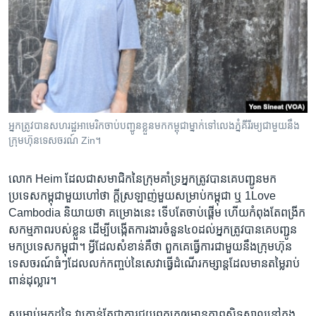
អ្នក​ត្រូវ​បាន​សហរដ្ឋអាមេរិក​ចាប់​បញ្ជូន​ខ្លួន​មក​កម្ពុជា​ម្នាក់​ទៅ​លេង​ភ្នំ​គីរីរម្យ​ជាមួយ​នឹង​
ក្រុមហ៊ុន​ទេសចរណ៍ Zin។
លោក Heim ដែល​ជា​សមាជិក​នៃ​ក្រុម​គាំទ្រ​អ្នក​ត្រូវ​បាន​គេ​បញ្ជូន​មក​
ប្រទេស​កម្ពុជា​មួយ​ហៅ​ថា ក្តី​ស្រឡាញ់​មួយ​សម្រាប់​កម្ពុជា ឬ 1Love
Cambodia និយាយ​ថា គម្រោង​នេះ ទើប​តែ​ចាប់ផ្តើម ហើយ​កំពុង​តែ​ពង្រីក​
សកម្មភាព​របស់​ខ្លួន ដើម្បី​បង្កើត​ការងារ​ចំនួន​៤០ដល់​អ្នក​ត្រូវ​បាន​គេ​បញ្ជូន​
មក​ប្រទេស​កម្ពុជា។ អ្វី​ដែល​សំខាន់​គឺ​ថា ពួកគេ​ធ្វើ​ការ​ជាមួយ​នឹង​ក្រុមហ៊ុន​
ទេសចរណ៍​ធំៗ​ដែល​លក់​កញ្ចប់​នៃ​សេវា​ធ្វើ​ដំណើរ​កម្សាន្ត​ដែល​មាន​តម្លៃ​រាប់
ពាន់​ដុល្លារ។​
សម្រាប់​អ្នក​ដទៃ​ វា​គ្រាន់​តែ​ជា​ការ​ជួយ​ពួកគេ​ឲ្យ​មាន​ភាព​ស្និទស្នាល​នៅ​ក្នុង​