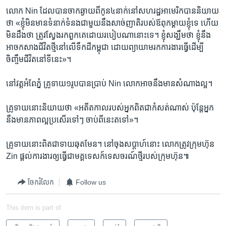
​លោក Nin ដែល​បាន​ចាក​ឆ្ងាយ​ពី​កូន៤នាក់​នៅ​សហរដ្ឋអាមេរិក​បាន​និយាយ​
ថា «ខ្ញុំ​មិន​មាន​ទំនាក់ទំនង​ជាមួយ​នឹង​សាច់ញាតិ​របស់​ឪពុកម្តាយ​ខ្ញុំ​ទេ ហើយ​
មិន​ដឹង​ថា ត្រូវ​ស្វែងរក​ពួកគេ​ដោយ​របៀប​ណា​នោះ​ទេ។ ខ្ញុំ​សង្ឃឹម​ថា ខ្ញុំ​នឹង​
អាច​កសាង​ជីវិត​ថ្មី​នៅ​លើ​ទឹក​ដី​កម្ពុជា ដោយ​ព្យាយាម​រក​ការងារ​ធ្វើ​ដើម្បី​
ចិញ្ចឹម​ជីវិត​នៅ​ទី​នេះ»។
នៅ​វត្ត​អំពែភ្នំ គ្រូ​ទាយ​១រូប​បាន​ប្រាប់ Nin លោក​អាច​នឹង​មាន​សំណាង​ល្អ។
គ្រូ​ទាយ​នោះ​និយាយ​ថា «អតីតកាល​របស់​អ្នក​ពិត​ជា​កំសត់​ណាស់ ប៉ុន្តែ​អ្នក​
នឹង​មាន​ភាព​ល្អ​ប្រសើរ​ទៅៗ ចាប់​ពី​នេះ​តទៅ»។
គ្រូ​ទាយ​នោះ​ពិត​ជា​ទាយ​ឆុត​មែន។ ​នៅ​ចុង​សប្តាហ៍​នោះ លោក​ត្រូវ​ក្រុមហ៊ុន
Zin ផ្តល់​ការងារ​ឲ្យ​ធ្វើ​ជា​មគ្គទេសក៍​ទេសចរណ៍​ថ្មី​របស់​ក្រុមហ៊ុន៕
ចែករំលែក
Follow us
This item is part of