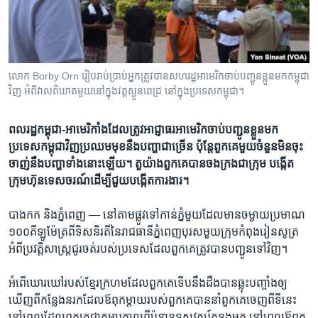
រចនា
សម្ព័ន្ធ​
Khmer English
រំលង​
និង​
បណ្តាញ​សង្គម
ចូល​
លោក Borby Orn រៀបរាប់​ប្រាប់​អ្នក​ត្រូវ​បាន​សហរដ្ឋអាមេរិក​ចាប់​បញ្ជូន​ខ្លួន​មក​កម្ពុជា​
ទៅ​
វិញ អំពី​វាលពិឃាត​មួយ​នៅ​ក្នុង​វត្ត​ស្ងួនពេជ្រ នៅ​ក្នុង​ប្រទេស​កម្ពុជា។
កាន់​
ទំព័រ​
ភាសា
ពលរដ្ឋ​កម្ពុជា​-អាមេរិកាំង​ដែល​ត្រូវ​អាជ្ញាធរ​អាមេរិក​ចាប់​បញ្ជូន​ខ្លួន​មក​
ស្វែង​
ប្រទេស​កម្ពុជា​វិញប្រឈម​មុខ​នឹង​បញ្ហា​ជា​ច្រើន ប៉ុន្តែ​ពួក​គេ​មួយ​ចំនួន​មិន​ចុះ​
រក
ចាញ់​នឹង​បញ្ហា​ទាំង​នោះ​ឡើយ។ តួយ៉ាង​ពួកគេ​បាន​ចងក្រង​ជាក្រុម​ បង្កើត​
ក្រុមហ៊ុន​ទេសចរណ៍​ដើម្បី​ជួយ​បង្កើត​ការងារ។
បាងកក និង​ភ្នំពេញ —
នៅ​តាម​ផ្លូវ​ទៅ​កាន់​ភ្នំ​មួយ​ដែល​មាន​ចម្ងាយប្រមាណ​
១០០​គីឡូម៉ែត្រ​ពី​ទិស​និរតី​នៃ​រាជធានី​ភ្នំពេញបុរស​មួយ​ក្រុម​កំពុង​រៀន​សូត្រ​
អំពី​ប្រវត្តិសាស្ត្រ​ជូរចត់​របស់​ប្រទេស​ដែល​ពួកគេត្រូវ​បាន​បញ្ជូន​ទៅ​វិញ។
អំពើ​ឃោរឃៅ​របស់​ខ្មែរ​ក្រហម​ដែល​ពួកគេទើប​នឹង​ដឹងបាន​ឆ្លុះ​បញ្ចាំង​ឲ្យ​
ឃើញ​ពី​កន្លែង​នរក​ដែល​ឪពុកម្តាយ​របស់​ពួកគេ​បាន​នាំ​ពួកគេ​ចេញ​ពី​ទី​នេះ
នៅ​ពេល​ដែល​ពួកគេ​ជា​កុមារ​កាលពី​ប៉ុន្មាន​ទសវត្សរ៍​កន្លង​មក នៅ​ពេល​ឪពុក