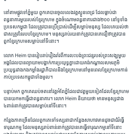
នៅ​តាម​ផ្លូវ​ទៅ​ភ្នំ​មួយ ពួកគេ​បាន​ចូល​លេង​វត្ត​ស្ងួន​ពេជ្រ ដែល​ធ្លាប់​ជា​
ពន្ធនាគារ​មួយ​របស់​ខ្មែរ​ក្រហម ក្នុង​ចំណោម​ពន្ធនាគារ​ជាង​២០០ នៅ​ទូទាំង​
ប្រទេស​កម្ពុជា ដែល​ត្រូវ​បាន​ប្រើប្រាស់​ដើម្បី​សម្លាប់​មនុស្ស​ ដែល​គេ​យល់​ថា
ជា​សត្រូវ​នៃ​របប​ខ្មែរ​ក្រហម។ មនុស្ស​រាប់រយ​នាក់​ត្រូវ​បាន​គេ​ជឿ​ថាត្រូវ​បាន​
ពួក​ខ្មែរ​ក្រហម​សម្លាប់​នៅ​ទី​នោះ។
លោក Heim បាន​រៀបរាប់​រឿងរ៉ាវ​ពី​ការ​លះបង់​ព្រះជន្ម​របស់​ព្រះសង្ឃ​មួយ​
អង្គ​ដែល​បាន​ព្យាយាម​បង្អាក់​ការ​ប្រយុទ្ធ​គ្នា​ដោយ​គង់​កណ្តាល​សមរភូមិ​
ប្រយុទ្ធ​រវាង​កងកម្លាំង​រដ្ឋាភិបាលនិង​ខ្មែរ​ក្រហមនៅ​មុន​ពេល​ខ្មែរ​ក្រហម​កាន់
កាប់​ប្រទេស​កម្ពុជា​ទាំង​មូល។​
បន្ទាប់​មក ពួកគេ​ឈប់​ចត​នៅ​វត្ត​អំពែភ្នំដែល​ជា​វត្ត​មួយ​ទៀត​ដែល​ខ្មែរ​ក្រហម​
បាន​យក​មក​ធ្វើ​ជា​ពន្ធនាគារ។ ​លោក Heim​ និយាយ​ថា មាន​មនុស្ស​ជាង​
៤ពាន់នាក់​ត្រូវ​បាន​សម្លាប់​នៅ​ទី​នោះ។​
កន្លែង​ភាគច្រើនដែល​ពួកគេ​ទៅ​ទស្សនា​ជា​កន្លែង​សាហាវមាន​ដូចជា​ជំរំ​ធ្វើ​
ទារុណកម្ម ដែល​មនុស្ស​រាប់ពាន់​នាក់​ត្រូវ​បាន​គេ​ធ្វើ​ទារុណកម្ម​នៅ​ទី​នោះ