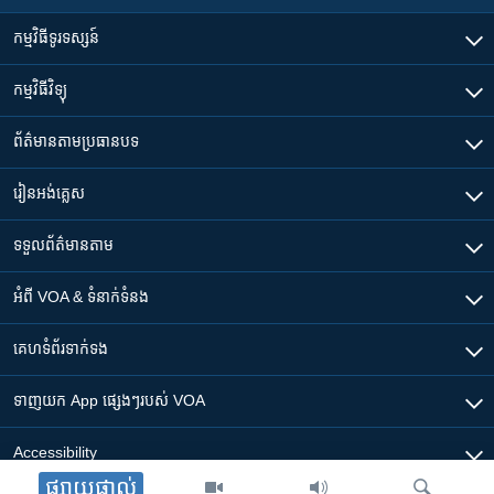
កម្មវិធី​ទូរទស្សន៍
កម្មវិធី​វិទ្យុ
ព័ត៌មាន​តាមប្រធានបទ​
រៀន​​អង់គ្លេស
ទទួល​ព័ត៌មាន​តាម
អំពី​ VOA & ទំនាក់ទំនង
គេហទំព័រ​​ទាក់ទង
ទាញយក​ App ផ្សេងៗ​របស់​ VOA
Accessibility
ផ្សាយផ្ទាល់