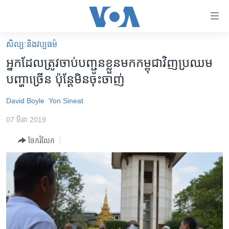
ភ្ជាប់​
ទៅ​
គេហទំព័រ​
សិល្បៈនិងវប្បធម៌
កម្ពុជា
ទាក់ទង
អ្នក​ដែល​ត្រូវ​ចាប់​បញ្ជូន​ខ្លួន​មក​កម្ពុជា​វិញ​ប្រឈម​
រំលង​
អន្តរជាតិ
បញ្ហា​ច្រើន ប៉ុន្តែ​មិន​ចុះចាញ់
និង​
អាមេរិក
ចូល​
David Boyle
Yon Sineat
ទៅ​​
ចិន
ទំព័រ​
07 មីនា 2019
ហេឡូវីអូអេ
ព័ត៌មាន​​
ចែករំលែក
តែ​
កម្ពុជាច្នៃប្រតិដ្ឋ
ម្តង
ព្រឹត្តិការណ៍ព័ត៌មាន
រំលង​
និង​
ទូរទស្សន៍ / វីដេអូ​
ចូល​
វិទ្យុ / ផតខាសថ៍
ទៅ​
ទំព័រ​
កម្មវិធីទាំងអស់