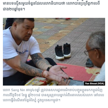
មាន​បទល្មើស​មួយ​ចំនួនដែលលោក​និយាយ​ថា លោក​បាន​ប្រព្រឹត្តកាល​ពី​
ជាង​២០ឆ្នាំ​មុន។
លោក Sang Nin អាយុ​៤០ឆ្នាំ ត្រូវ​បាន​សហរដ្ឋអាមេរិក​ចាប់​បញ្ជូន​ខ្លួន​មក​កម្ពុជា​វិញ
កាលពី​ថ្ងៃទី១៩ ខែធ្នូ ឆ្នាំ២០១៨ បាន​សួរ​គ្រូ​ទាយ​ម្នាក់​អំពី​អនាគត​របស់​លោក នៅ​ពេល​
លោក​ធ្វើ​ដំណើរ​ទៅ​វត្ត​អំពែភ្នំ ក្នុង​ប្រទេស​កម្ពុជា។