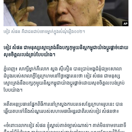
រចនា
សម្ព័ន្ធ​
Khmer English
រំលង​
និង​
បណ្តាញ​សង្គម
ចូល​
ខៀវ សំផន ​គឺ​ជា​ជនជាប់ចោទ​ម្នាក់​ក្នុង​សំណុំរឿង​០០២។
ទៅ​
កាន់​
ខៀវ សំផន ​ជា​មនុស្ស​ស្មោះត្រង់​នឹង​បក្ស​កុម្មុយនិស្ត​កម្ពុជា​យ៉ាង​ប្តូរផ្តាច់​ដោយ​
ទំព័រ​
ភាសា
សុខចិត្ត​លះបង់​គ្រប់​បែប​យ៉ាង។
ស្វែង​
រក
ភ្នំពេញ៖ សាក្សី​ម្នាក់​គឺ​លោក សួង ស៊ីគឿន ​បាន​ប្រាប់​អង្គ​ជំនុំ​ជម្រះ​សាលា
ដំបូង​របស់​សាលាក្តី​ខ្មែរក្រហម​នៅ​ថ្ងៃ​អង្គារ​នេះ​ថា ​ខៀវ សំផន ​ជា​មនុស្ស​
ស្មោះត្រង់​នឹង​បក្ស​កុម្មុយនិស្ត​កម្ពុជា​យ៉ាង​ប្តូរផ្តាច់​ដោយ​សុខចិត្ត​លះបង់​គ្រប់​
បែប​យ៉ាង។
អតីត​អនុ​ប្រធាន​ផ្នែក​ពិធីការ​នៅ​ក្រសួង​ការបរទេស​ខ្មែរក្រហម​រូប​នេះ​ បាន​
ឆ្លើយ​តប​ទៅ​នឹង​សំណួរ​របស់​សហមេធាវី​អន្តរជាតិ​របស់​ខៀវ សំផន​ថា៖
«ចំពោះ​លោក​ខៀវ សំផន ​ខ្ញុំ​ស្គាល់​គាត់​ច្បាស់​ណាស់។ គាត់​មិន​ទាមទារ​នាទី​