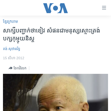
ភ្ជាប់​
ទៅ​
គេហទំព័រ​
ខ្មែរ​ក្រហម
កម្ពុជា
ទាក់ទង
សាក្សី​បញ្ជាក់​ថា​ខៀវ សំផន​ជា​មនុស្ស​ស្មោះត្រង់​
រំលង​
អន្តរជាតិ
បក្ស​កុម្មុយនិស្ត
និង​
អាមេរិក
ចូល​
គង់ សុឋានរិទ្ធ
ទៅ​​
ចិន
ទំព័រ​
15 សីហា 2012
ហេឡូវីអូអេ
ព័ត៌មាន​​
ចែករំលែក
តែ​
កម្ពុជាច្នៃប្រតិដ្ឋ
ម្តង
ព្រឹត្តិការណ៍ព័ត៌មាន
រំលង​
និង​
ទូរទស្សន៍ / វីដេអូ​
ចូល​
វិទ្យុ / ផតខាសថ៍
ទៅ​
ទំព័រ​
កម្មវិធីទាំងអស់