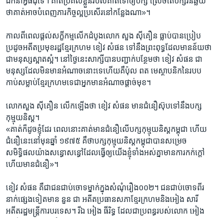
ដឹកនាំ​អ្វី​ធំ​ដុំ​ទេ។ គាត់​ប្រគល់​ខ្លួន​របស់​គាត់​ទៅ​ឲ្យ​បក្ស ​ស្រេច​តែ​បក្ស​វិនិឆ្ឆ័យ​
ថា​គាត់​អាចបំពេញ​ភារកិច្ច​ល្អប្រសើរ​នៅ​កន្លែង​ណា»។
កាល​ពី​ពេល​ផ្តល់​សក្ខីកម្ម​លើក​ដំបូង​លោក សួង​ ស៊ីគឿន ​ធ្លាប់​បាន​ប្រៀប​
ប្រដូច​អតីត​ប្រមុខរដ្ឋ​ខ្មែរ​ក្រហម​ ខៀវ សំផន ​ទៅ​នឹង​ព្រះពុទ្ធ​ដែល​មាន​ន័យ​ថា​
ជា​មនុស្ស​ស្អាតស្អំ។ នៅ​ថ្ងៃ​នេះ​សាក្សី​បាន​បញ្ជាក់​បន្ថែម​ថា​ ខៀវ សំផន ​ជា​
មនុស្ស​ដែល​មិនមាន​អំណាច​នោះ​ទេ​ហើយ​គឺ​ប៉ុល ពត ​មេ​ស្ថាបនិក​នៃ​របប​
កាប់សម្លាប់​ខ្មែរ​ក្រហម​ទេ​ជា​អ្នកមាន​អំណាច​ផ្តាច់​មុខ។
លោក​សួង ស៊ីគឿន ​លើក​ឡើង​ថា​ ខៀវ​ សំផន ​មាន​ជំនឿ​ស៊ុប​ទៅ​នឹង​បក្ស​
កុម្មុយនិស្ត។
«គាត់​ក៏​ដូច​ខ្ញុំ​ដែរ​ ពេល​នោះ​គាត់​មាន​ជំនឿ​លើ​បក្ស​កុម្មុយនិស្ត​កម្ពុជា ​ហើយ​
ជំនឿ​នេះ​នៅ​មុន​ឆ្នាំ ១៩៧៥ ​គឺ​ថា​បក្ស​កុម្មុយនិស្ត​កម្ពុជា​បាន​សម្រេច​
សមិទ្ធិផល​យ៉ាង​សន្ធោ​សន្ធៅ​ដែល​ធ្វើ​ឲ្យ​យើង​ខ្ញុំ​ទាំងអស់​គ្នា​មាន​ការកក់ក្តៅ​
ហើយ​មាន​ជំនឿ»។
ខៀវ សំផន ​គឺ​ជា​ជនជាប់ចោទ​ម្នាក់​ក្នុង​សំណុំរឿង​០០២។ ជន​ជាប់ចោទ​ពីរ​
នាក់​ផ្សេង​ទៀត​មាន​ នួន ជា ​អតីត​ប្រធាន​សភា​ខ្មែរក្រហម​និង​អៀង សារី ​
អតីត​រដ្ឋមន្ដ្រី​ការបរទេស។ រីឯ ​អៀង ធីរិទ្ធ ​ដែល​ជា​ប្រពន្ធ​របស់​លោក អៀង