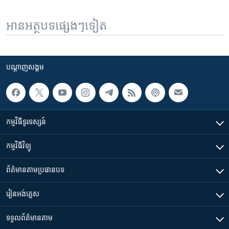
អានអត្ថបទផ្សេងៗទៀត
បណ្តាញ​សង្គម
កម្មវិធី​ទូរទស្សន៍
កម្មវិធី​វិទ្យុ
ព័ត៌មាន​តាមប្រធានបទ​
រៀន​​អង់គ្លេស
ទទួល​ព័ត៌មាន​តាម