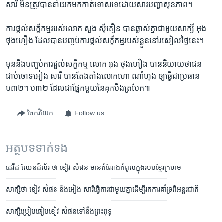
សារី ​មិនត្រូវ​បាននាំ​យក​មក​កាត់ទោស​ទេ​ដោយសារ​បញ្ហា​សុខភាព។
ការផ្តល់​សក្ខីកម្ម​របស់​លោក​ សួង ស៊ីគឿន ​បាន​ឆ្លាស់​គ្នា​ជាមួយសាក្សី​ អុង
ថុងហឿង ​ដែល​បាន​បញ្ចប់​ការ​ផ្តល់​សក្ខីកម្ម​របស់​ខ្លួន​នៅ​រសៀល​ថ្ងៃ​នេះ។
មុន​នឹង​បញ្ចប់​ការ​ផ្តល់​សក្ខីកម្ម​ លោក អុង ថុងហឿង ​បាន​និយាយ​ថា​ជន​
ជាប់ចោទ​អៀង សារី ​បាន​តែងតាំង​លោក​ហោ ណាំហុង ​ឲ្យ​ធ្វើ​ជា​ប្រធាន​
ប៣២។ ប៣២ ដែល​ជា​ផ្នែក​មួយ​នៃ​គុកបឹង​ត្របែក៕
ចែករំលែក
Follow us
អត្ថបទ​ទាក់ទង
ដេវីដ ឈែនដ៍ល័រ ថា ខៀវ សំផន​ មាន​តំណែង​កំពូល​ក្នុង​របបខ្មែរ​ក្រហម
សាក្សីថា ខៀវ សំផន និង​អៀង សារី​ធ្វើការ​ជាមួយ​គ្នា​ដើម្បី​រកការ​គាំទ្រ​ពី​អន្តរជាតិ
សាក្សី​ប្រៀប​ធៀប​ខៀវ សំផន​ទៅ​នឹង​ព្រះពុទ្ធ