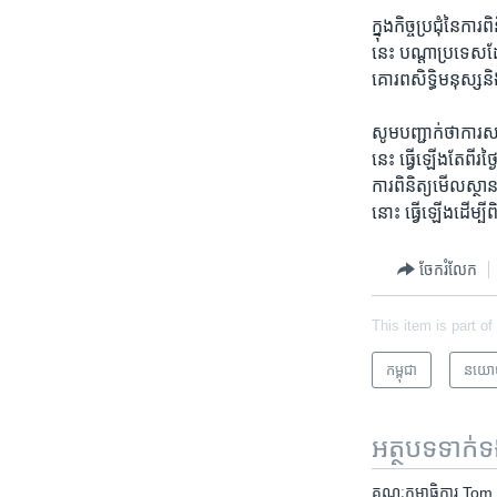
ក្នុង​កិច្ច​ប្រជុំ​
នេះ ​បណ្ដា​ប្រទេស​ដ
គោរព​សិទ្ធិ​មនុស្ស​
សូម​បញ្ជាក់​ថា​ការ​សម្
នេះ ធ្វើ​ឡើង​តែ​ពីរ​
ការ​ពិនិត្យ​មើល​ស្ថាន
នោះ ធ្វើ​ឡើង​ដើម្បី​
ចែករំលែក
This item is part of
កម្ពុជា
នយោ
អត្ថបទ​ទាក់
គណៈកម្មាធិការ Tom Lant