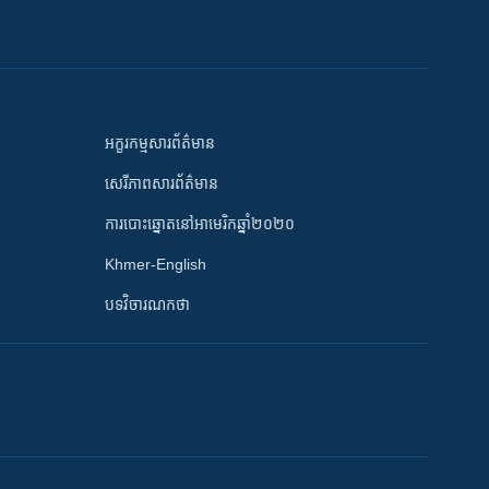
អក្ខរកម្មសារព័ត៌មាន
សេរីភាពសារព័ត៌មាន
ការបោះឆ្នោតនៅអាមេរិកឆ្នាំ២០២០
Khmer-English
បទវិចារណកថា