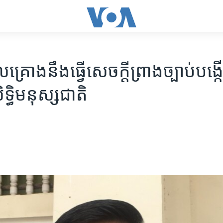
​គ្រោង​នឹង​ធ្វើ​សេចក្ដី​ព្រាង​ច្បាប់​បង្ក
ទ្ធិ​មនុស្ស​ជាតិ