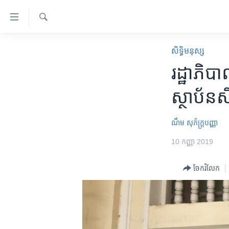
ភ្ជាប់​
ទៅ​
គេហទំព័រ​
ស្វែង​
កម្ពុជា
រក
សិទ្ធិ​មនុស្ស
ទាក់ទង
អន្តរជាតិ
រដ្ឋាភិបាល
រំលង​
និង​
អាមេរិក
ស្ថាប័ន​សិ
ចូល​
ចិន
ទៅ​​
ទំព័រ​
ហេឡូវីអូអេ
ណឹម សុភ័ក្រ្តបញ្ញា
ព័ត៌មាន​​
កម្ពុជាច្នៃប្រតិដ្ឋ
10 កញ្ញា 2019
តែ​
ម្តង
ព្រឹត្តិការណ៍ព័ត៌មាន
ចែករំលែក
រំលង​
ទូរទស្សន៍ / វីដេអូ​
និង​
ចូល​
វិទ្យុ / ផតខាសថ៍
ទៅ​
កម្មវិធីទាំងអស់
ទំព័រ​