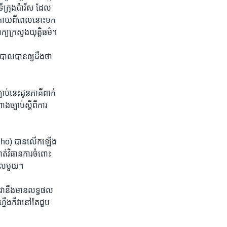
ីក្រុង​ប៉ារីស​ ដែល​
ក្រោយ​ពី​ពេល​នោះ​មក​
្យ​ក្រសួង​យុត្តិធម៌។
ិបាល​បាន​ឲ្យ​ដឹង​ថា​
បាប់​នេះ​ជូន​ភាគី​ពាក់
ច្បាប់​ស្ដីពី​ការ​
icadho)​ បាន​លើកឡើង​
ាត់​វិធានការ​ចំពោះ​
ដោល​មួយ។​
 វា​នឹង​មាន​លទ្ធផល​
ឹង​ក៏​វា​នៅ​តែ​ជួប​