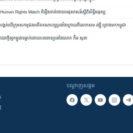
ារ​ Human Rights Watch​ ពី​រឿង​ទាត់​ចោល​អនុសាសន៍​ស្តី​ពី​សិទ្ធិ​មនុស្ស
ប​សង្កត់​លើ​ក្រុម​សកម្មជន​អតីត​គណបក្ស​ប្រឆាំង​ក្រោយពី​លោក​សម រង្ស៊ី គ្រោង​មក​កម្ពុជា
​ជា​ថ្មី​ឲ្យ​កម្ពុជា​ទម្លាក់​ចោល​បទ​ចោទ​ប្រឆាំង​លោក កឹម សុខា
បណ្តាញ​សង្គម
ក
ី