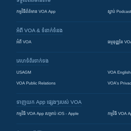
ទទួល​ព័ត៌មាន​តាម
កម្មវិធី​ព័ត៌មាន VOA App
ស្តាប់ Podcas
អំពី​ VOA & ទំនាក់ទំនង
អំពី​ VOA
ធម្មនុញ្ញ​នៃ V
គេហទំព័រ​​ទាក់ទង
USAGM
VOA English
VOA Public Relations
VOA's Privac
ទាញយក​ App ផ្សេងៗ​របស់​ VOA
Khmer English
កម្មវិធី​ VOA App សម្រាប់ iOS - Apple
កម្មវិធី​ VOA
បណ្តាញ​សង្គម