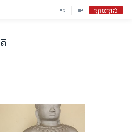
ផ្សាយផ្ទាល់
ើត​