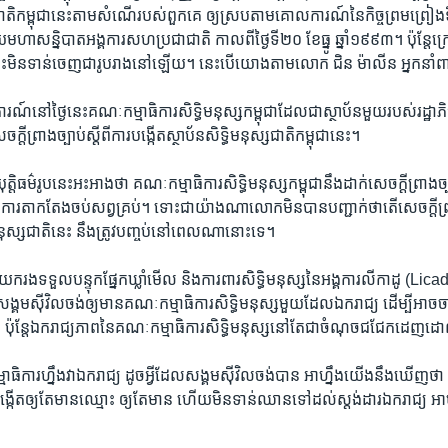
​ជាតិ​កម្ពុជា​នេះ​តាម​សំណើ​របស់​ពួកគេ​ ឲ្យ​ស្រប​តាម​គោល​ការណ៍​នៃ​កិច្ច​ព្រមព្រៀងទ
​មហាសន្និបាត​អង្គការ​សហ​ប្រជា​ជាតិ កាល​ពី​ថ្ងៃ​ទី​២០ ខែ​ធ្នូ ឆ្នាំ​១៩៩៣។ ប៉ុន្តែ​
់​នេះ​មិន​ទាន់​ចេញ​ជា​រូប​រាង​នៅឡើយ។ នេះ​បើ​យោង​តាម​លោក ជិន ម៉ាលីន ​អ្នកនាំពាក
ែងការណ៍នៅ​ថ្ងៃ​នេះ​គណៈកម្មាធិការ​សិទ្ធិ​មនុស្ស​កម្ពុជា​ដែល​ជា​ស្ថាប័ន​មួយ​របស់​រដ្ឋាភ
េចក្ដី​ព្រាង​ច្បាប់​ស្តីពី​ការ​បង្កើត​ស្ថាប័ន​សិទ្ធិ​មនុស្ស​ជាតិ​កម្ពុជា​នេះ។
យុត្តិ​ធម៌​រូប​នេះ​អះអាង​ថា គណៈកម្មាធិការ​សិទ្ធិ​មនុស្ស​កម្ពុជា​នឹង​ដាក់សេចក្ដី​ព្រាង​ច្
ី​ការ​តាក​តែង​ចប់​សព្វ​គ្រប់។ ទោះជា​យ៉ាង​ណា​លោក​មិន​បាន​បញ្ជាក់​ថា​តើ​សេចក្ដី​ព្រាង​
​មនុស្ស​ជាតិ​នេះ​ នឹង​ត្រូវ​បញ្ចប់​នៅ​ពេល​ណា​នោះ​ទេ។
​រង​ទទួល​បន្ទុក​ផ្នែក​ឃ្លាំ​មើល​ និង​ការពារ​សិទ្ធិ​មនុស្ស​នៃ​អង្គការ​លីកាដូ​ (L
សង្គម​ស៊ីវិល​ចង់​ឲ្យ​មាន​គណៈកម្មាធិការ​សិទ្ធិ​មនុស្ស​មួយ​ដែល​ឯករាជ្យ​ ដើម្បី​អាច​ច
ធិ​ ប៉ុន្តែ​ឯករាជ្យ​ភាព​នៃ​គណៈកម្មាធិការ​សិទ្ធិ​មនុស្ស​នៅ​តែ​ជា​ចំណុច​ជជែក​ដេញ
ិការ​ហ្នឹង​វា​ឯករាជ្យ ដូច​អ្វី​ដែល​សង្គម​ស៊ីវិល​ចង់បាន​ អា​ហ្នឹង​យើង​នឹង​ឃើញ​ថា
​បង្កើត​ឲ្យ​តែ​មាន​ឈ្មោះ​ ឲ្យ​តែ​មាន​ ហើយ​មិន​ទាន់​ឈាន​ទៅ​ដល់​ស្តង់ដារ​ឯករាជ្យ​ អា​ហ្ន