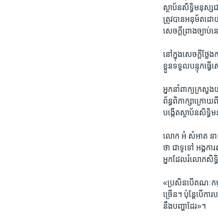
ស្ថាប័ន​សិទ្ធិមនុស្ស
ត្រូវ​បាន​អនុម័ត​ដោយ
សេចក្ដី​ព្រាង​ច្បាប
​នៅ​ក្នុង​សេចក្ដី​ថ្ល
ខ្លួន​ទទួល​បន្ទុក​ធ្វើ​ស
អ្នក​នាំ​ពាក្យ​ក្រសួង​
ព័ន្ធពិភាក្សា​ក្រោយ​ព
បង្កើត​ស្ថាប័ន​សិទ្ធិ
លោក​ អំ សំអាត​ នាយក
ថា ជា​ទូទៅ​ អង្គការ​
អ្នក​ដែល​រំលោភ​សិទ្
«ប្រសិន​បើ​គណៈកម្មាធ
ច្រើន។ ប៉ុន្តែ​បើ​ការ
នឹង​បញ្ហា​ដែរ»។​