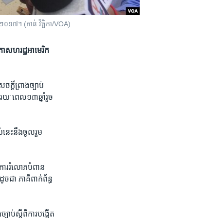
ឆ្នាំ​២០១៧។ (កាន់ វិច្ឆិកា/VOA)
សភា​សហរដ្ឋ​អាមេរិក​
េចក្ដី​ព្រាង​ច្បាប់
​រយៈ​ពេល​១៣​ឆ្នាំ​រួច​
នេះ​នឹង​ចូល​រួម​
ត​ការ​រំលោភបំពាន​
ូចជា ភាគី​ពាក់ព័ន្ធ​
ាប់​ស្ដីពី​ការ​បង្កើត​