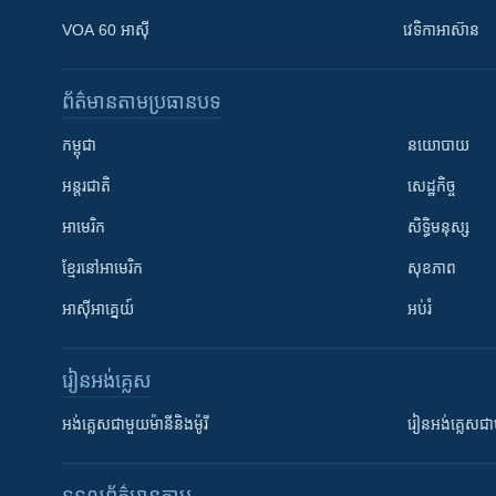
VOA 60 អាស៊ី
វេទិកា​អាស៊ាន
ព័ត៌មាន​តាមប្រធានបទ​
កម្ពុជា
នយោបាយ
អន្តរជាតិ
សេដ្ឋកិច្ច
អាមេរិក
សិទ្ធិមនុស្ស
ខ្មែរ​នៅអាមេរិក
សុខភាព
អាស៊ីអាគ្នេយ៍
អប់រំ
រៀន​​អង់គ្លេស
អង់គ្លេស​ជាមួយ​ម៉ានី​និង​ម៉ូរី
រៀន​​​​​​អង់គ្លេ