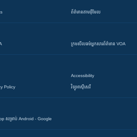
ts
ព័ត៌មាន​តាម​អ៊ីមែល
OA
ក្រម​​​សីលធម៌​​​អ្នក​​​សារព័ត៌មាន VOA
Accessibility
y Policy
វិទ្យុ​អាស៊ី​សេរី
 App សម្រាប់ Android - Google