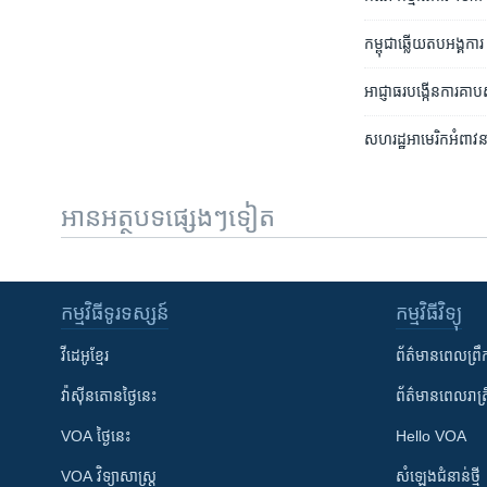
កម្ពុជា​ឆ្លើយ​តប​អង្គក
អាជ្ញាធរ​បង្កើន​ការ​គា
សហរដ្ឋ​អាមេរិក​អំពាវនាវ
អានអត្ថបទផ្សេងៗទៀត
កម្មវិធី​ទូរទស្សន៍
កម្មវិធី​វិទ្យុ
វីដេអូ​ខ្មែរ
ព័ត៌មាន​ពេល​ព្រឹ
វ៉ាស៊ីនតោន​ថ្ងៃ​នេះ
ព័ត៌មាន​​ពេល​រាត្រ
VOA ថ្ងៃនេះ
Hello VOA
VOA ​វិទ្យាសាស្ត្រ
សំឡេង​ជំនាន់​ថ្មី