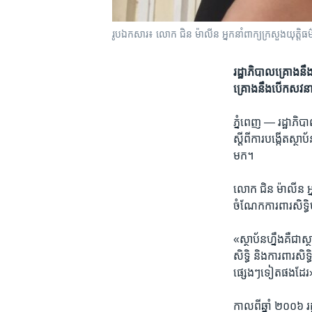
រូបឯកសារ៖ លោក ជិន ម៉ាលីន អ្នកនាំពាក្យ​ក្រសួង​យុត្តិធម៌ ថ្លែង
រដ្ឋាភិបាល​គ្រោង​នឹង​
គ្រោង​នឹង​បើក​សវនាកា
ភ្នំពេញ —
​រដ្ឋាភិប
ស្ដីពី​ការ​បង្កើត​ស្ថា
មក។
លោក ជិន ម៉ាលីន អ្នកន
ចំណែក​ការពារ​សិទ្ធិ
«ស្ថាប័ន​ហ្នឹង​គឺ​ជា
សិទ្ធិ​ និង​ការពារ​ស
ផ្សេងៗ​ទៀត​ផង​ដែ
កាល​ពី​ឆ្នាំ ២០០៦ រដ្