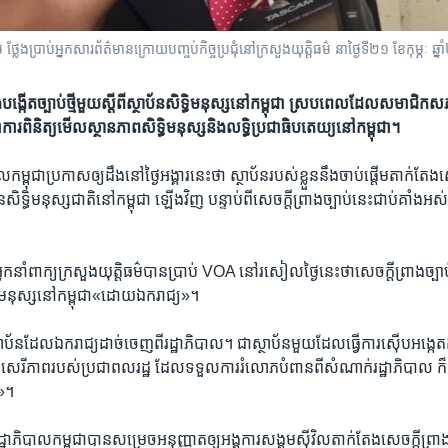
​ប្រាប់​អ្នកសារព័ត៌មាន​ក្រោយ​បញ្ចប់​កិច្ច​ប្រជុំ​​នៅ​ក្រសួង​យុត្តិធម៌ នាថ្ងៃ​ទី​២១​ ខែ​កុម្ភៈ 
​បង្កើត​ច្បាប់​ថ្មី​មួយ​ស្តីពី​ស្ថាប័ន​សិទ្ធិ​មនុស្ស​នៅ​កម្ពុជា ស្រប​ពេល​ដែល​សមាជិក​
រ​ពិនិត្យ​មើល​ស្ថាន​ភាព​សិទ្ធិ​មនុស្ស​និង​លទ្ធិ​ប្រជាធិបតេយ្យ​នៅ​កម្ពុជា។
ាល​កម្ពុជា​ប្រកាស​ឲ្យ​ដឹង​នៅ​ថ្ងៃ​អង្គារ​នេះ​ថា ស្ថាប័ន​របស់​ខ្លួន​នឹង​ចាប់​ផ្ដើម​តាក់​តែង​ស
ប័ន​សិទ្ធិ​មនុស្ស​ជាតិ​នៅ​កម្ពុជា​ ឡើងវិញ បន្ទាប់​ពី​សេចក្ដី​ព្រាង​ច្បាប់​នេះ​ជាប់​គាំង​អស់
ាំពាក្យ​ក្រសួងយុត្តិធម៌​បានប្រាប់​ VOA ​នៅ​រសៀល​ថ្ងៃ​នេះ​ថាសេចក្ដី​ព្រាង​ច្បាប់​
​មនុស្ស​នៅ​កម្ពុជា«​ដោយ​ឯក​រាជ្យ»។
ស្ថាប័ន​ដែល​ឯករាជ្យ​ដាច់​ចេញ​ពី​រដ្ឋាភិបាល។ ជា​ស្ថាប័ន​មួយ​ដែល​ធ្វើ​ការ​ស៊ើបអង្កេ
ិទ្ធិ​សេរីភាព​របស់​ប្រជាពលរដ្ឋ ដែល​ទទួល​ការ​រំលោភបំពាន​ពី​សំណាក់​រដ្ឋាភិបាល ក៏ដ
រ»។
ឋាភិបាល​កម្ពុជា​បាន​សម្រេច​អនុញ្ញាត​ឲ្យអង្គការ​សង្គមស៊ីវិល​តាក់​តែងសេចក្ដី​ព្រាង​ច្ប