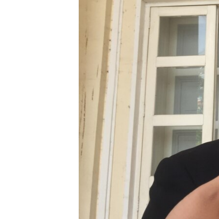
រចនា
សម្ព័ន្ធ​
រំលង​
និង​
ចូល​
ទៅ​
កាន់​
ទំព័រ​
ស្វែង​
រក