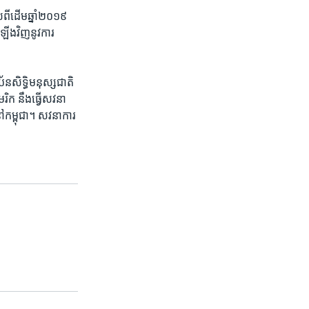
ី​ដើម​ឆ្នាំ​២០១៩​
ឡើងវិញ​នូវ​ការ
័ន​សិទ្ធិ​មនុស្ស​ជាតិ​
រិក​ នឹង​ធ្វើ​សវនា
នៅ​កម្ពុជា។​ សវនាការ​
៕