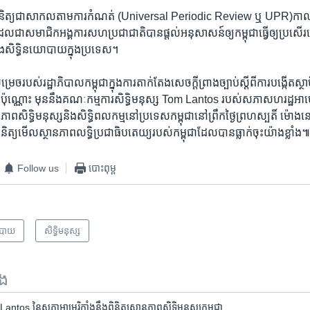
នៃ​ការ​ពិនិត្យ​ជា​សាកល​តាម​ការ​កំណត់ (Universal Periodic Review ឬ UPR)​កាល​ព
ែល​ជា​សមាជិក​អង្គការ​សហ​ប្រជាជាតិបាន​ផ្ដល់​អនុសាសន៍​ឲ្យ​កម្ពុជា​ធ្វើឲ្យ​ប្រសើរ​
និង​សិទ្ធិ​នយោបាយ​ក្នុង​ប្រទេស។
រេច​របស់​រដ្ឋាភិបាល​កម្ពុជា​ក្នុង​ការ​តាក់​តែង​សេចក្ដី​ព្រាង​ច្បាប់​ស្តីពី​ការ​បង្កើត​ស្ថាប
ថ្ងៃ​ប៉ុណ្ណោះ​ មុន​នឹង​គណៈកម្មការ​សិទ្ធិ​មនុស្ស​ Tom Lantos របស់​សភាសហរដ្ឋ​អាមេ
ភាព​សិទ្ធិ​មនុស្ស​និង​សិទ្ធិ​ពលកម្ម​នៅ​ប្រទេស​កម្ពុជា​នៅព្រឹក​ថ្ងៃ​ព្រហស្បតិ៍ ម៉ោង​
ពិនិត្យ​មើល​ស្ថានភាព​លទ្ធិ​ប្រជាធិបតេយ្យរបស់​កម្ពុជា​ដែល​បាន​ធ្លាក់​ចុះ​យ៉ាង​ខ្លាំង
Follow us
បោះពុម្ព
បាយ
សិទ្ធិ​មនុស្ស
ទង
os នៃ​សភា​អាមេរិកាំង​នឹង​ពិនិត្យ​ស្ថានភាព​សិទ្ធិ​មនុស្ស​កម្ពុជា