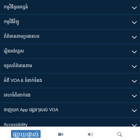
កម្មវិធី​ទូរទស្សន៍
កម្មវិធី​វិទ្យុ
ព័ត៌មាន​តាមប្រធានបទ​
រៀន​​អង់គ្លេស
ទទួល​ព័ត៌មាន​តាម
អំពី​ VOA & ទំនាក់ទំនង
គេហទំព័រ​​ទាក់ទង
ទាញយក​ App ផ្សេងៗ​របស់​ VOA
Accessibility
ផ្សាយផ្ទាល់