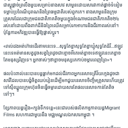
ជាស្នូ​ផ្តាច់​ព្រលឹង​មួយ​សម្រាប់នាង​សាវ សាមួន​ដោយ​សារ​វា​កាត់​ផ្តាច់​ទំនៀម​
ទម្លាប់ប្រពៃ​ណីបុរាណ​និងព្រៃ​ធម្មជាតិ​របស់​ពួកគេ។ នាង​សាមួន​និង​ក្រុម​
គ្រួសារ​ដែល​ជាក្រុម​ជន​ជាតិភាគតិច​មួយ​ក្នុងចំណោម​ជនជាតិ​ភាគ​តិច​២៤​
រស់​នៅ​ដោយ​ពឹង​ពាក់​ដី​និង​ព្រៃ​ឈើ​សម្រាប់​រក​អាហារ​និង​ជីវភាព​រស់​នៅ។
ប៉ុន្តែ​ការអភិវឌ្ឍ​បាន​ធ្វើ​ឱ្យ​ផ្លាស់ប្តូរ។
«រាល់​ដង​អត់​ហ៊ាន​ដើរ​តាម​នេះ​ទេ​...សុទ្ធ​តែ​ខ្លា​សុទ្ធ​តែ​ខ្លាឃ្មុំ​សុទ្ធ​តែ​ដំរី​...ឥឡូវ​
នេះ​ទេ​អត់​មាន​សត្វ​ដូច​សត្វ​ព្រៃ​ដូច​ជា​ខ្មោច​អី​គេ​អត់​ខ្លាច​ទេ​ឥឡូវ​នេះ​គេ​ខ្លាច​
តែ​មនុស្ស​វិញ​ទេ។ អ្នក​ចាស់​ៗ​ថា​ខ្លាច​មនុស្ស​គេ​កាប់​ចម្ការ​ពេញ​ព្រៃ»។
ផល​ប៉ះពាល់នេះ​បាន​បន្ត​ធ្លាក់​មកដល់​ជីវភាព​អ្នក​នេសាទ​ត្រី​វ័យ​ក្មេង​ដូច​ជា​
សារី​ដែល​បាន​បង្ខំ​ចិត្ត​ឈប់​រៀន​ដើម្បី​មក​ជួយ​នេសាទ​ចិញ្ចឹម​គ្រួសារ​ហើយ​ត្រូវ​
ទៅ​ស៊ីឈ្នួល​ក្រុម​ហ៊ុន​ចិន​ធ្វើ​ចម្ការ​ដោយ​សារ​តែ​ផល​នេសាទ​កាន់​តែ​តិច
ទៅៗ។
ខ្សែ​ភាព​យន្ត​រឿង​«ក្បង់​ទឹក​ទន្លេ»នេះ​ជា​របស់​ផលិតកម្ម​ភាព​យន្ត​Migrant
Films សហការ​ជាមួយ​នឹង មជ្ឈ​មណ្ឌល​ឯកសារ​កម្ពុជា ។​