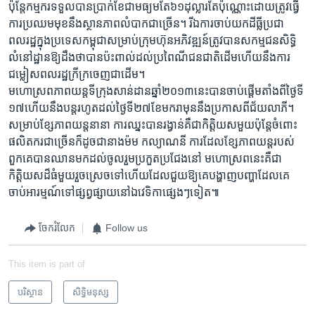
ប៉ុន្តែ​កម្មករ​ទទួលបាន​ប្រាក់​ខែ​ជា​មធ្យម​តែ​៦១​ដុល្លារ​តែ​ប៉ុណ្ណោះដោយ​ត្រូវ​ធ្វើ​
ការ​ប្រឈម​មុខ​នឹង​ស្ថាន​ភាព​លំបាក​ជាច្រើន។ រីឯ​ការចាប់​យក​ដី​ធ្លី​ប្រជា
ពលរដ្ឋ​ក្នុង​ប្រទេស​កម្ពុជាសម្រាប់​ក្រុមហ៊ុន​អភិវឌ្ឍន៍​ត្រូវ​បាន​សកម្មជន​សិទ្ធិ​
លំនៅដ្ឋាន​ឱ្យ​ដឹង​ថា​បាន​ប៉ះពាល់​ដល់​ប្រពៃ​ណី​ជន​ជាតិដើម​ហើយ​នឹង​ការ​
ជម្លៀស​ពលរដ្ឋ​ក្រីក្រ​ចេញ​ជាដើម។
មហោស្រព​ភាព​យន្ត​ទីក្រុង​សាន់​ដាន​ឆ្នាំ​២០១៣​នេះ​បាន​ចាប់ផ្តើម​តាំង​ពី​ថ្ងៃ​ទី​
១៧​ហើយ​នឹង​បន្ត​រហូត​ដល់​ថ្ងៃ​ទី​២៧​ខែ​មករាមុន​នឹង​ប្រកាស​ពី​ជ័យ​លាភី។
សម្រាប់​ខ្សែភាព​យន្តនានា ការឈ្នះ​បាន​រង្វាន់​គឺ​ជាកិត្តិយសមួយ​ប៉ុន្តែ​ចំពោះ​
ផលិតករ​ជាច្រើន​ក៏​ដូច​ជា​នាង​ម៉ម កល្យាណនី​ ការដែល​ខ្សែ​ភាពយន្ត​របស់​
ពួកគេ​បាន​ឈាន​មកដល់ចូលរួម​ប្រកួត​ប្រជែ​ង​នៅ មហោស្រព​នេះ​គឺ​ជា​
កិត្តិយស​ដ៏ធំ​មួយរួច​ស្រេច​ទៅ​ហើយដែល​ជួយឱ្យ​គេបង្ហាញ​បញ្ហា​ដែល​គេ​
ចាប់​អារម្មណ៍​ទៅ​ផ្សព្វផ្សាយ​នៅ​ឯវេទិកា​ផ្សេងៗ​ទៀត៕ ​
ចែករំលែក
Follow us
This item is part of
បរិស្ថាន
សិទ្ធិ​មនុស្ស