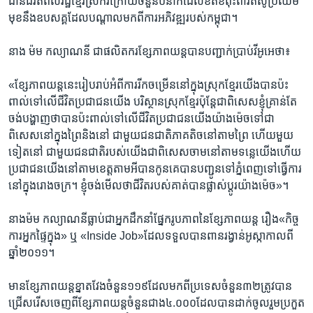
ដាន​ជីវិត​ពលរដ្ឋខ្មែរ​ស្រករ​ក្រោយ​ចំនួន​បីនាក់​ដែល​ខិតខំ​ពុះ​ពារ​តស៊ូ​ប្រឈម​
មុខ​នឹង​ឧបសគ្គ​ដែល​បណ្តាល​មក​ពីការ​អភិវឌ្ឍ​របស់​កម្ពុជា។
នាង​ ម៉ម កល្យាណនី ជា​ផលិត​ករ​ខ្សែ​ភាព​យន្ត​បាន​បញ្ជាក់ប្រាប់​វីអូអេថា៖
«ខ្សែភាពយន្ត​នេះ​រៀបរាប់​អំពី​ការ​រីក​ចម្រើន​នៅ​ក្នុង​ស្រុក​ខ្មែ​រ​យើង​បាន​ប៉ះ
ពាល់​ទៅលើ​ជីវិត​ប្រជាជន​យើង​ បរិស្ថាន​ស្រុក​ខ្មែរ​ប៉ុន្តែ​ជាពិសេស​ខ្ញុំ​គ្រាន់​តែ​
ចង់​បង្ហាញ​ថា​បាន​ប៉ះពាល់​ទៅ​លើ​ជីវិត​ប្រជាជនយើង​យ៉ាង​ម៉េច​ទៅជា
ពិសេស​នៅ​ក្នុង​ព្រៃ​និង​នៅ ជាមួយ​ជន​ជាតិ​ភាគ​តិច​នៅ​តាម​ព្រៃ​ ហើយ​មួយ​
ទៀត​នៅ ជាមួយ​ជន​ជាតិ​របស់​យើង​ជាពិសេស​ចាម​នៅ​តាម​ទន្លេយើង​ហើយ​
ប្រជាជន​យើង​នៅ​តាម​ខេត្ត​តាម​អី​បាន​កូនគេ​បាន​បញ្ជូន​ទៅ​ភ្នំពេញ​ទៅ​ធ្វើ​ការ​
នៅ​ក្នុង​រោងចក្រ​។ ខ្ញុំ​ចង់​មើល​ថា​ជីវិត​របស់​គាត់​បាន​ផ្លាស់​ប្តូរ​យ៉ាង​ម៉េច​»។
នាង​ម៉ម កល្យាណនី​ធ្លាប់ជា​អ្នក​ដឹកនាំ​ផ្នែក​រូប​ភាព​នៃ​ខ្សែ​ភាព​យន្ត រឿង​«កិច្ច​
ការ​អ្នក​ផ្ទៃក្នុង» ឬ​ «Inside Job»ដែល​ទទួល​បាន​ពាន​រង្វាន់​អូស្កា​កាលពី​
ឆ្នាំ២០១១។
មាន​ខ្សែ​ភាពយន្ត​ខ្នាតវែងចំនួន​១១៩​ដែល​មក​ពី​ប្រទេស​ចំនួន​៣២​ត្រូវ​បាន​
ជ្រើស​រើស​ចេញ​ពី​ខ្សែ​ភាព​យន្ត​ចំនួនជាង៤.០០០ដែល​បាន​ដាក់​ចូលរួម​ប្រកួត