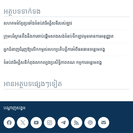
អត្ថបទ​ទាក់ទង
សហគមន៍​ខ្មែរ​ប្រឆាំង​ទំនប់​វារី​អគ្គិសនី​របស់​ឡាវ
ក្រុម​បរិស្ថាន​ខឹង​នឹង​ការ​ចាប់ផ្តើម​សាងសង់​ទំនប់​ទឹក​ឡាវ​មុន​មាន​ការ​អនុញ្ញាត
អ្នក​ជំនាញ​ជំរុញ​ឱ្យ​លើក​កម្ពស់​សហ​​ប្រតិបត្ដិការ​អំពី​ធន​ធាន​ទន្លេ​មេគង្គ
ទំនប់​វារី​អគ្គិសនី​​កំពុង​សាក​ល្បង​ប្រសិទ្ធិភាព​គណៈ​កម្មការ​ទន្លេ​មេគង្គ
អានអត្ថបទផ្សេងៗទៀត
បណ្តាញ​សង្គម