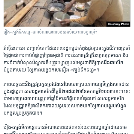
រចនា
សម្ព័ន្ធ​
Khmer English
រំលង​
និង​
បណ្តាញ​សង្គម
ចូល​
រឿង​«ក្បង់​ទឹក​ទន្លេ»​បាន​ចំណាយ​ពេល​ថត​អស់​រយៈ​ពេល​បួន​ឆ្នាំ​។ ​
ទៅ​
កាន់​
វ៉ាស៊ីនតោន៖ បញ្ហា​លំបាក​ដែល​ពលរដ្ឋ​កម្ពុជា​កំពុង​ជួប​ប្រទះក្នុង​ជីវភាព​ប្រចាំ​
ទំព័រ​
ភាសា
ថ្ងៃដូច​ជា​ការ​កាប់​បំផ្លាញ​ព្រៃ​ធម្មជាតិ ការនេសាទត្រីច្រើន​ហួស​ប្រ​មាណ និង
ស្វែង​
ការ​ជំពាក់​បំណុល​វ័ណ្ឌ​ករនឹង​ត្រូវ​បង្ហាញដល់​អន្តរជាតិ​ឱ្យ​បាន​ដឹង​ជាលើក​
រក
ដំបូង​តាម​រយៈ​ខ្សែភាពយន្ត​ឯកសារ​រឿង «ក្បង់​ទឹក​ទន្លេ»។
ភាពយន្ត​នេះ​នឹង​ត្រូវប្រកួត​ប្រជែង​នៅ​ឯ​មហោស្រព​ភាពយន្តទីក្រុង​សាន់​ដាន​
ក្នុង​រដ្ឋ​យូតា សហរដ្ឋ​អាមេរិក​ពីថ្ងៃ​ទី​២១​ដល់​២៦​ខែ​មករា​ឆ្នាំ​២០១៣​នេះ។​ ​នេះ​
ជា​មហោស្រព​ភាពយន្ត​ប្រចាំ​ឆ្នាំ​ដ៏​មាន​កិត្តិយស​បំផុតនៅ សហរដ្ឋ​អាមេរិក​
ដែល​អនុញ្ញាត​ឱ្យ​ផលិតករ​ភាព​យន្ត​បរទេស​អាច​យក​ខ្សែភាព​យន្ត​របស់​ខ្លួន​
មក​ចូលរួម​ប្រកួត​បាន។ ​
រឿង​«ក្បង់​ទឹក​ទន្លេ»​បាន​ចំណាយ​ពេល​ថត​អស់​រយៈ​ពេល​បួន​ឆ្នាំ​ដោយ​តាម​