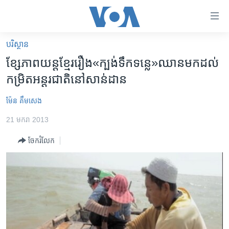
ភ្ជាប់​
ទៅ​
គេហទំព័រ​
បរិស្ថាន
កម្ពុជា
ទាក់ទង
ខ្សែភាពយន្ត​ខ្មែរ​រឿង​«ក្បង់​ទឹកទន្លេ»​ឈាន​មក​ដល់​
រំលង​
អន្តរជាតិ
កម្រិត​អន្តរជាតិ​នៅ​សាន់ដាន
និង​
អាមេរិក
ចូល​
ម៉ែន គឹមសេង
ទៅ​​
ចិន
ទំព័រ​
21 មករា 2013
ហេឡូវីអូអេ
ព័ត៌មាន​​
ចែករំលែក
តែ​
កម្ពុជាច្នៃប្រតិដ្ឋ
ម្តង
ព្រឹត្តិការណ៍ព័ត៌មាន
រំលង​
និង​
ទូរទស្សន៍ / វីដេអូ​
ចូល​
វិទ្យុ / ផតខាសថ៍
ទៅ​
ទំព័រ​
កម្មវិធីទាំងអស់