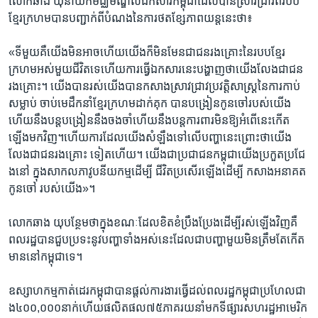
លោក​ឆាង យុ​នាយ​ក​មជ្ឈមណ្ឌល​ឯកសារកម្ពុជា​ដែល​បាន​ស្រាវជ្រាវ​ពី​របប​
ខ្មែរ​ក្រហម​បាន​បញ្ជាក់​ពី​បំណង​នៃ​ការ​ថត​ខ្សែ​ភាពយន្ត​នេះ​ថា៖
«ទីមួយ​គឺ​យើង​មិន​អាច​ហើយ​យើង​ក៏​មិន​មែន​ជា​ជន​រងគ្រោះ​នៃ​របប​ខ្មែរ​
ក្រហម​អស់​មួយ​ជីវិត​ទេ​ហើយ​ការ​ធ្វើ​ឯកសារ​នេះ​បង្ហាញ​ថា​យើង​លែង​ជា​ជន​
រង​គ្រោះ​។ យើង​បាន​រស់​យើង​បាន​កសាង​ស្រាវជ្រាវ​ប្រវត្តិសាស្រ្ត​នៃ​ការ​កាប់​
សម្លាប់​ ចាប់​មេដឹកនាំ​ខ្មែរ​ក្រហម​ដាក់​គុក​ បាន​បង្រៀន​កូនចៅ​របស់​យើង​
ហើយ​នឹង​បន្ត​បង្រៀន​នឹង​ចងចាំ​ហើយ​នឹង​បន្ត​ការពារ​មិន​ឱ្យ​អំពើ​នេះ​កើត​
ឡើង​មកវិញ​។ហើយ​ការ​ដែល​យើង​សំឡឹង​ទៅ​លើ​បញ្ហា​នេះ​ព្រោះ​ថា​យើង​
លែង​ជា​ជន​រងគ្រោះ ទៀត​ហើយ​។ យើង​ជា​ប្រជាជន​កម្ពុជា​យើង​ប្រកួត​ប្រជែ​
ង​នៅ ក្នុង​សាកល​ភាវូបនីយកម្ម​ដើម្បី ជីវិត​ប្រសើរ​ឡើង​ដើម្បី កសាង​អនាគត​
កូន​ចៅ របស់​យើង​»។
លោក​ឆាង យុ​បន្ថែម​ថា​ក្នុង​ខណៈ​ដែល​ខិត​ខំ​ប្រឹងប្រែង​ដើម្បី​រស់​ឡើង​វិញ​គឺ​
ពលរដ្ឋ​បាន​ជួប​ប្រទះ​នូវ​បញ្ហា​ទាំង​អស់​នេះ​ដែល​ជា​បញ្ហា​មួយ​មិន​ត្រឹម​តែ​កើត​
មាន​នៅ​កម្ពុជា​ទេ។​
ឧស្សាហកម្ម​កាត់​ដេរ​កម្ពុជា​បាន​ផ្តល់​ការងារ​ធ្វើ​ដល់​ពលរដ្ឋ​កម្ពុជា​ប្រហែល​ជា​
ង៤០០,០០០​នាក់​ហើយ​ផលិតផល​៧៥​ភាគរយ​នាំ​មក​ទីផ្សារ​សហរដ្ឋ​អាមេរិក