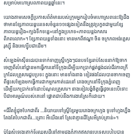
សម្រាប់​មហោស្រព​ភាពយន្ត​ឆ្នាំ​នេះ។
យោង​តាម​សេចក្តី​ប្រកាស​ព័ត៌មានរបស់ក្រុម​អ្នក​រៀប​ចំ​មហោស្រព​នេះ​ឱ្យ​ដឹង​
ថា​មាន​ខ្សែ​ភាព​យន្ត​បរទេស​ចំនួន​១១​ផ្សេង​ទៀត​នឹង​ត្រូវ​ប្រកួត​ជាមួយ​ខ្សែ​
ភាពយន្តរឿង​«ក្បង់​ទឹក​ទន្លេ»​នៅក្នុង​ប្រភេទ​«ភាព​យន្ត​ឯកសារ​
ពិភពលោក»។​ ខ្សែ​ភាពយន្ត​ទាំង​នោះ មាន​មក​ពី​ឥណ្ឌា ចិន ចក្រភព​អង់​គ្លេស
រុស្ស៊ី និង​អេហ្ស៊ីបជា​ដើម។​
សំឡេង​ម៉ាស៊ីន​ដេរ​បាន​ទាក់​ទាញ​ស្រ្តីក្មេងៗជន​បទខ្មែរ​រាប់​សែន​នាក់​ឱ្យ​ចាក
ចេញ​ពី​លំនៅដ្ឋានមកធ្វើ​ការ​នៅ​ទីក្រុង​ដើម្បី​យកប្រាក់​ផ្គត់​ផ្គង់​ដល់​ជីវភាព​ក្រី​
ក្រ​ដែល​គ្រួសារ​ជួប​ប្រទះ​ ក្នុង​នោះ មាន​ទាំង​នាង ​ខៀវផង​ដែល​បាន​ចាក​ចេញ​
ពី​ផ្ទះ​សម្បែងមក​ធ្វើ​ការ​ជា​កម្មករ​កាត់​ដេរ​នៅ រោង​ចក្រ​នៅ​ទីក្រុង​ភ្នំពេញ​
ដើម្បីយក​ប្រាក់​ទៅ​ដោះ​បំណុល​គ្រួសារ​។ នាង​ខៀវ​បង្ខំ​ចិត្ត​ធ្វើដូច​នេះបើ​ទោះ​
បី​ជា​អារម្មណ៍​របស់​គេ​នៅ ផ្តោត​ជាប់​នឹង​ការងារ​ស្រែ​ក៏​ដោយ។
«ជីវិត​ខ្ញុំ​ដូច​បែក​ជាពីរ ...និយាយ​ទៅ​ស្រ្តី​ខ្មែរ​មួយ​រោងចក្រ​ហ្មង ទូទៅ​ហ្មងហ្នឹង​
តែង​តែ​បែក​ជាពីរ...ព្រោះ អី​យើង​នៅ ស្រែ​វាគ្មាន​ដី​ស្រែ​អី​គ្រប់​គ្រាន់»។
ប៉ុន្តែ​សំឡេងត្រាក់​ទ័រ​ឈូសដី​នៅ​តាម​ដង​ភ្នំភាគ​ឥសាន​ប្រទេសប្រៀប​បាន​