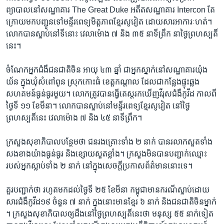
ព្យាបាល​នៅ​សណ្ឋាគារ​ The Great Duke អតីត​សណ្ឋាគារ ​Intercon ​តែ​
ក្រោយ​មក​បញ្ជូន​ទៅ​មន្ទីរ​ពេទ្យមិត្ត​ភាព​ខ្មែរ​សូវៀត ដោយ​សារ​អាការៈ​ហត់។
លោក​បាន​ស្លាប់​នៅ​ទីនោះ វេលាម៉ោង ​៧ ​និង​ ៣៥ នាទី​ព្រឹក​ នា​ថ្ងៃ​ព្រហស្បតិ៍​
នេះ​។
ចំណែក​អ្នក​ជំងឺ​ជន​ជាតិ​ចិន អាយុ​ ៤៣ ​ឆ្នាំ ជា​អ្នក​ស្នាក់​នៅ​សណ្ឋាគារ​យ៉ុង​
យ័ន ក្នុង​ឃុំ​សំពៅ​ពូន ស្រុក​កោះ​ធំ ខេត្ត​កណ្តាល ដែល​ជា​កន្លែង​ផ្ទុះឆ្លង​
សហគមន៍​ធ្ងន់​ធ្ងរ​មួយ​។ លោក​ត្រូវ​បាន​ធ្វើ​តេស្ត​រក​ឃើញ​វីរុស​ជំងឺ​កូវីដ កាល​ពី​
ថ្ងៃ​ទី​ ១១ ខែ​មីនា។ លោក​បាន​ស្លាប់​នៅ​មន្ទីរ​ពេទ្យ​ខ្មែរ​សូវៀត នៅ​ថ្ងៃ​
ព្រហស្បតិ៍​នេះ វេលា​ម៉ោង​ ៧ និង​ ៤៥ ​នាទី​ព្រឹក។
ក្រសួង​សុខាភិបាល​បន្ថែម​ថា ​ជនរងគ្រោះ​ទាំង ​២ ​នាក់​ បានរលាក​សួត​ទាំង​
សង​ខាងយ៉ាង​ធ្ងន់​ធ្ងរ ​និង​ខ្សោយ​សួត​ខ្លាំង។ ក្រសួង​មិន​បាន​បញ្ជាក់​ឈ្មោះ​
របស់​អ្នក​ស្លាប់​ទាំង ​២​ នាក់ ​នៅ​ក្នុង​សេចក្តី​ប្រកាស​ព័ត៌មាន​នោះ​ទេ។
គួរ​បញ្ជាក់​ថា​ រហូត​មក​ដល់​ថ្ងៃ​ទី​ ២៥ ខែ​មីនា កម្ពុជា​មាន​ករណី​ស្លាប់​ដោយ​
សារ​ជំងឺកូវីដ​១៩ ចំនួន ​៧ ​នាក់ ក្នុង​នោះ​មាន​ខ្មែរ​ ៦ ​នាក់ ​និង​ជនជាតិ​ចិន​ម្នាក់​
។ ក្រសួង​សុខា​ភិបាល​ឲ្យ​ដឹង​នៅ​ថ្ងៃ​ព្រហស្បតិ៍​នេះ​ថា ​មនុស្ស​ ៥៥ ​នាក់​ទៀត​