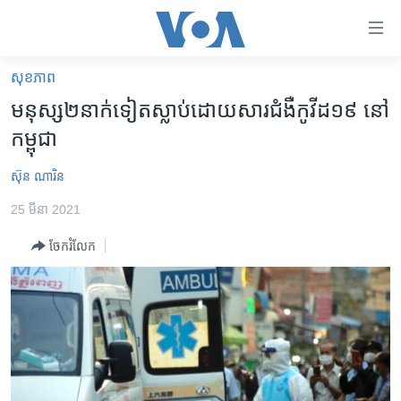
ភ្ជាប់​
ទៅ​
គេហទំព័រ​
សុខភាព
កម្ពុជា
ទាក់ទង
មនុស្ស​២​នាក់​ទៀត​ស្លាប់​ដោយ​សារ​ជំងឺ​កូវីដ​១៩​ នៅ​
រំលង​
អន្តរជាតិ
កម្ពុជា
និង​
អាមេរិក
ចូល​
ស៊ុន ណារិន
ទៅ​​
ចិន
ទំព័រ​
25 មីនា 2021
ហេឡូវីអូអេ
ព័ត៌មាន​​
ចែករំលែក
តែ​
កម្ពុជាច្នៃប្រតិដ្ឋ
ម្តង
ព្រឹត្តិការណ៍ព័ត៌មាន
រំលង​
និង​
ទូរទស្សន៍ / វីដេអូ​
ចូល​
វិទ្យុ / ផតខាសថ៍
ទៅ​
ទំព័រ​
កម្មវិធីទាំងអស់