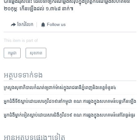
បាន​ឆ្លង​វីរុស​នេះ ដែល​នាំ​ឲ្យ​ករណី​ឆ្លង​សរុប​ក្នុង​ព្រឹត្តិការណ៍​ឆ្លង​សហគមន៍​
២០​កុម្ភៈ​ កើន​ឡើង​ដល់ ​១.៣៤៨ ​នាក់៕
ចែករំលែក
Follow us
This item is part of
កម្ពុជា
សុខភាព
អត្ថបទ​ទាក់ទង
ក្រសួង​សុខាភិបាល​កំណត់​ឲ្យ​ពាក់​ម៉ាស់​ក្នុង​រាជ​ធានី​​ភ្នំពេញ​និង​ខេត្ត​ចំនួន​៤
អ្នក​ជំងឺ​ទី​៥​ស្លាប់​ដោយ​សារ​​កូវីដ​១៩​នៅ​កម្ពុជា​ ខណៈ​ការ​ឆ្លង​​ក្នុង​សហគមន៍​បន្ត​កើន​ឡើង
អ្នក​ជំងឺ​ម្នាក់​ទៀត​ស្លាប់​ដោយ​សារ​ជំងឺ​កូវីដ​១៩ ខណៈ​ការ​ឆ្លង​​ក្នុង​សហគមន៍​នៅ​តែ​ធ្ងន់ធ្ងរ
អានអត្ថបទផ្សេងៗទៀត