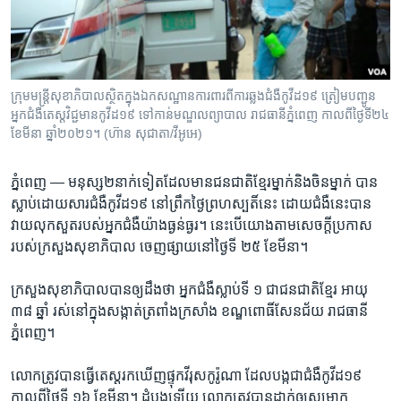
រចនា
សម្ព័ន្ធ​
Khmer English
រំលង​
និង​
បណ្តាញ​សង្គម
ចូល​
ក្រុមមន្ត្រីសុខាភិបាលស្ថិតក្នុងឯកសណ្ឋានការពារពីការឆ្លងជំងឺកូវីដ១៩ ត្រៀមបញ្ជូន
ទៅ​
អ្នកជំងឺតេស្តវិជ្ជមានកូវីដ១៩ ទៅកាន់មណ្ឌលព្យាបាល រាជធានីភ្នំពេញ កាលពីថ្ងៃទី២៤
កាន់​
ខែមីនា ឆ្នាំ២០២១។ (ហ៊ាន សុជាតា/វីអូអេ)
ទំព័រ​
ភាសា
ស្វែង​
ភ្នំពេញ —
មនុស្ស​២​នាក់​ទៀត​ដែល​មាន​ជន​ជាតិ​ខ្មែរ​ម្នាក់​និង​ចិន​ម្នាក់ បាន​
រក
ស្លាប់​ដោយ​សារ​ជំងឺ​កូវីដ​១៩​ នៅ​ព្រឹក​ថ្ងៃ​ព្រហស្បតិ៍​នេះ ដោយ​ជំងឺ​នេះ​បាន​
វាយ​លុក​សួតរបស់​អ្នក​ជំងឺ​យ៉ាង​ធ្ងន់​ធ្ងរ។ នេះ​បើ​យោ​ង​តាម​សេចក្តី​ប្រកាស​
របស់​ក្រសួងសុខាភិបាល ​ចេញ​ផ្សាយ​នៅ​ថ្ងៃ​ទី ​២៥ ខែ​មីនា។
ក្រសួង​សុខាភិបាល​បាន​ឲ្យ​ដឹង​ថា ​អ្នក​ជំងឺ​ស្លាប់​ទី​ ១ ​ជា​ជន​ជាតិ​ខ្មែរ​ អាយុ​
៣៨ ​ឆ្នាំ រស់​នៅ​ក្នុង​សង្កាត់​ត្រពាំង​ក្រសាំង ខណ្ឌ​ពោធិ៍សែនជ័យ រាជ​ធានី​
ភ្នំពេញ។
លោក​ត្រូវ​បានធ្វើ​តេស្ត​រក​ឃើញ​ផ្ទុក​វីរុសកូរ៉ូណា ដែលបង្កជាជំងឺ​កូវីដ​១៩
កាល​ពី​ថ្ងៃ​ទី​ ១៦ ខែ​មីនា។ ​ដំបូង​ឡើយ​ លោកត្រូវ​បាន​ដាក់​ឲ្យ​សម្រាក​