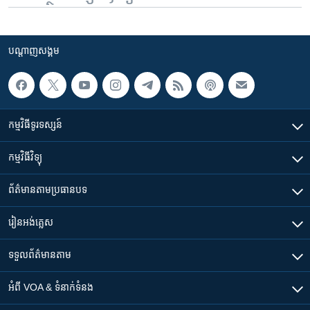
បណ្តាញ​សង្គម
កម្មវិធី​ទូរទស្សន៍
កម្មវិធី​វិទ្យុ
ព័ត៌មាន​តាមប្រធានបទ​
រៀន​​អង់គ្លេស
ទទួល​ព័ត៌មាន​តាម
អំពី​ VOA & ទំនាក់ទំនង