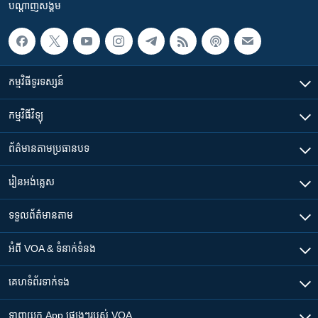
បណ្តាញ​សង្គម
កម្មវិធី​ទូរទស្សន៍
កម្មវិធី​វិទ្យុ
ព័ត៌មាន​តាមប្រធានបទ​
រៀន​​អង់គ្លេស
ទទួល​ព័ត៌មាន​តាម
អំពី​ VOA & ទំនាក់ទំនង
គេហទំព័រ​​ទាក់ទង
ទាញយក​ App ផ្សេងៗ​របស់​ VOA