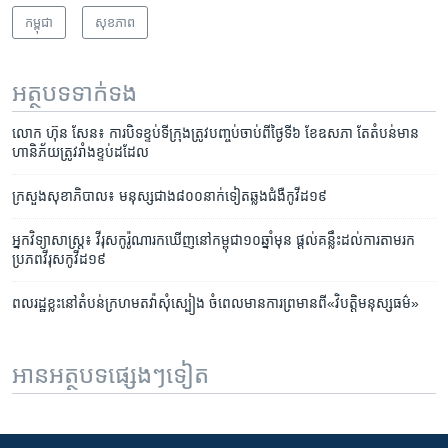
កម្ពុជា
សុខភាព
អត្ថបទ​ទាក់ទង
លោក ហ៊ុន សែន៖ ការ​បិទ​ខ្ទប់​ទីក្រុង​​ត្រូវ​បញ្ចប់​ចាប់​ពី​ថ្ងៃ​ទី​៦ ខែ​ឧសភា តែ​តំបន់​​មាន​
ហានិ​ភ័យ​ត្រូវ​រាំង​ខ្ទប់​ដដែល
ក្រសួង​សុខាភិបាល៖​ មនុស្ស​ជាង​៨០០​នាក់​ទៀត​​ឆ្លង​ជំងឺ​កូវីដ​១៩
អ្នកវិទ្យាសាស្ត្រ៖ វីរុស​កូរ៉ូណា​រកឃើញ​នៅ​កម្ពុជា​១០​ឆ្នាំ​មុន ​ផ្តល់​គន្លឹះ​ដល់​ការតាម​រក​
ប្រភព​វីរុស​កូវីដ១៩
ពលរដ្ឋខ្លះ​នៅ​តំបន់​ក្រហម​តវ៉ា​សុំ​ស្បៀង ចំ​ពេល​មាន​ការព្រមាន​ពី​«វិបត្តិ​មនុស្សធម៌»
អានអត្ថបទផ្សេងៗទៀត