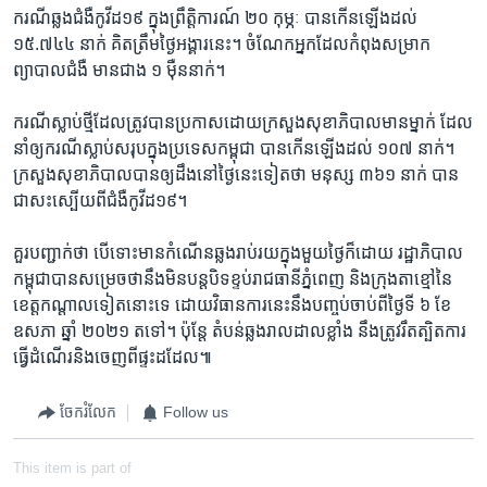
ករណី​ឆ្លង​ជំងឺ​កូវីដ​១៩ ​ក្នុង​ព្រឹត្តិការណ៍ ​២០ កុម្ភៈ បាន​កើន​ឡើង​ដល់​
១៥.៧៤៤ ​នាក់ គិត​ត្រឹម​ថ្ងៃ​អង្គារ​នេះ។ ចំណែក​អ្នក​ដែល​កំពុង​សម្រាក​
ព្យាបាលជំងឺ​ មាន​ជាង ​១ ​ម៉ឺន​នាក់។
ករណី​ស្លាប់​ថ្មី​ដែល​ត្រូវ​បាន​ប្រកាស​ដោយ​ក្រសួង​សុខាភិបាល​មាន​ម្នាក់ ដែល​
នាំ​ឲ្យ​ករណី​ស្លាប់​សរុប​ក្នុង​ប្រទេស​កម្ពុជា បាន​កើន​ឡើង​ដល់​ ១០៧ ​នាក់។
ក្រសួង​សុខាភិបាល​បាន​ឲ្យ​ដឹង​នៅ​ថ្ងៃ​នេះ​ទៀត​ថា​ មនុស្ស​ ៣៦១ ​នាក់ បាន​
ជា​សះ​ស្បើយ​ពី​ជំងឺ​កូវីដ​១៩។
គួរ​បញ្ជាក់​ថា​ បើទោះ​មាន​កំណើន​ឆ្លង​រាប់​រយក្នុង​មួយ​ថ្ងៃ​ក៏​ដោយ រដ្ឋាភិបាល​
កម្ពុជា​បាន​សម្រេច​ថា​នឹង​មិន​បន្ត​បិទ​ខ្ទប់​រាជធានីភ្នំពេញ និង​ក្រុង​តា​ខ្មៅ​នៃ​
ខេត្ត​កណ្តាល​ទៀត​នោះ​ទេ ដោយ​វិធានការនេះនឹង​បញ្ចប់​ចាប់​ពី​ថ្ងៃ​ទី ​៦ ខែ​
ឧសភា ឆ្នាំ​ ២០២១​ ត​ទៅ។ ប៉ុន្តែ​ តំបន់​ឆ្លង​រាល​ដាល​ខ្លាំង​ នឹង​ត្រូវ​រឹត​ត្បិត​ការ​
ធ្វើ​ដំណើរ​និង​ចេញ​ពី​ផ្ទះ​ដដែល៕
ចែករំលែក
Follow us
This item is part of