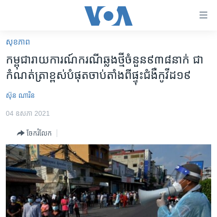
ភ្ជាប់​
ទៅ​
គេហទំព័រ​
សុខភាព
កម្ពុជា
ទាក់ទង
កម្ពុជា​រាយ​ការណ៍​ករណី​ឆ្លង​ថ្មី​ចំនួន​៩៣៨​នាក់ ​ជា​
រំលង​
អន្តរជាតិ
កំណត់​ត្រា​ខ្ពស់​បំផុត​ចាប់​តាំង​ពី​ផ្ទុះ​ជំងឺ​កូវីដ​១៩
និង​
អាមេរិក
ចូល​
ស៊ុន ណារិន
ទៅ​​
ចិន
ទំព័រ​
04 ឧសភា 2021
ហេឡូវីអូអេ
ព័ត៌មាន​​
ចែករំលែក
តែ​
កម្ពុជាច្នៃប្រតិដ្ឋ
ម្តង
ព្រឹត្តិការណ៍ព័ត៌មាន
រំលង​
និង​
ទូរទស្សន៍ / វីដេអូ​
ចូល​
វិទ្យុ / ផតខាសថ៍
ទៅ​
ទំព័រ​
កម្មវិធីទាំងអស់