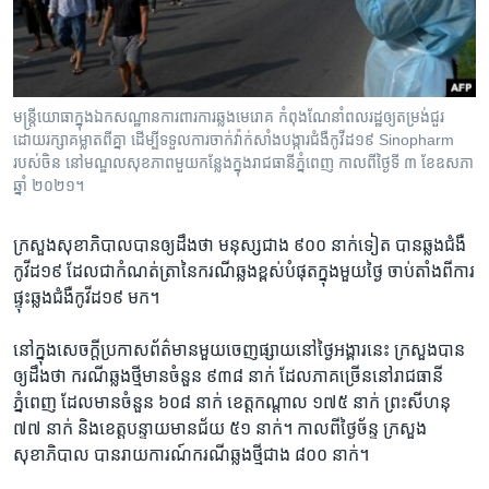
រចនា
សម្ព័ន្ធ​
Khmer English
រំលង​
និង​
បណ្តាញ​សង្គម
ចូល​
មន្ត្រីយោធាក្នុងឯកសណ្ឋានការពារការឆ្លងមេរោគ កំពុងណែនាំពលរដ្ឋឲ្យតម្រង់ជួរ
ទៅ​
ដោយរក្សាគម្លាតពីគ្នា ដើម្បីទទួលការចាក់វ៉ាក់សាំងបង្ការជំងឺកូវីដ១៩ Sinopharm
កាន់​
របស់ចិន នៅមណ្ឌលសុខភាពមួយកន្លែងក្នុងរាជធានីភ្នំពេញ កាលពីថ្ងៃទី ៣ ខែឧសភា
ឆ្នាំ ២០២១។
ទំព័រ​
ភាសា
ស្វែង​
រក
ក្រសួង​សុខា​ភិបាល​បាន​ឲ្យ​ដឹង​ថា​ មនុស្ស​ជាង ​៩០០ ​នាក់​ទៀត បាន​ឆ្លង​ជំងឺ​
កូវីដ​១៩ ដែល​ជា​កំណត់ត្រានៃករណី​ឆ្លង​ខ្ពស់បំផុតក្នុង​មួយ​ថ្ងៃ ចាប់​តាំង​ពី​ការ​
ផ្ទុះ​ឆ្លង​ជំងឺ​កូវីដ​១៩ មក។
នៅ​ក្នុង​សេចក្តី​ប្រកាស​ព័ត៌​មាន​មួយ​ចេញ​ផ្សាយ​នៅ​ថ្ងៃ​អង្គារ​នេះ ក្រសួង​បាន​
ឲ្យ​ដឹង​ថា ​ករណី​ឆ្លង​ថ្មី​មាន​ចំនួន​ ៩៣៨ ​នាក់ ដែល​ភាគ​ច្រើន​នៅរាជធានី​
ភ្នំពេញ​ ដែល​មាន​ចំនួន ​៦០៨ ​នាក់ ខេត្ត​កណ្តាល​ ១៧៥ ​នាក់ ព្រះ​សីហនុ ​
៧៧ ​នាក់ និង​ខេត្ត​បន្ទាយ​មាន​ជ័យ ​៥១ ​នាក់។ កាល​ពី​ថ្ងៃ​ច័ន្ទ ក្រសួង​
សុខាភិបាល ​បាន​រាយការណ៍​ករណី​ឆ្លង​ថ្មី​ជាង ​៨០០ នាក់។