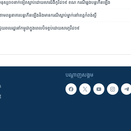
ស្ស​១០​នាក់​ទៀត​ស្លាប់​ដោយ​សារ​ជំងឺ​កូវីដ​១៩ ខណៈ​ករណី​ឆ្លង​បន្ត​កើន​ឡើង
​តាម​​ពន្ធនាគារ​បន្ត​កើន​ឡើង​និង​មាន​ករណី​ស្លាប់​ម្នាក់​នៅ​ខេត្ត​កំពង់ស្ពឺ​
​ជួយ​ពលរដ្ឋ​នៅ​កម្ពុជា​ក្នុង​ពេល​បិទខ្ទប់​ដោយសារ​កូវីដ១៩
បណ្តាញ​សង្គម
ក
ី