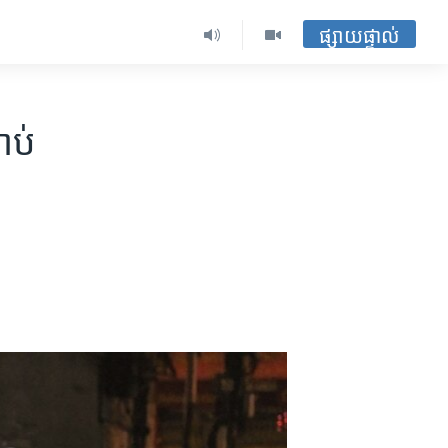
ផ្សាយផ្ទាល់
ាប់