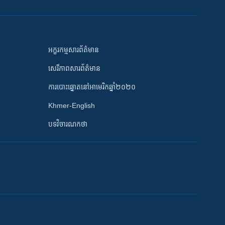
អក្ខរកម្មសារព័ត៌មាន
សេរីភាពសារព័ត៌មាន
ការបោះឆ្នោតនៅអាមេរិកឆ្នាំ២០២០
Khmer-English
បទវិចារណកថា