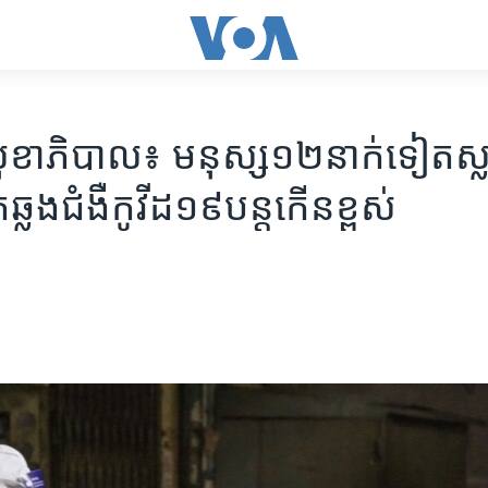
ុខាភិបាល៖ មនុស្ស​១២​នាក់​​ទៀត​ស្ល
ឆ្លង​ជំងឺ​កូវីដ១៩​បន្ត​កើន​ខ្ពស់