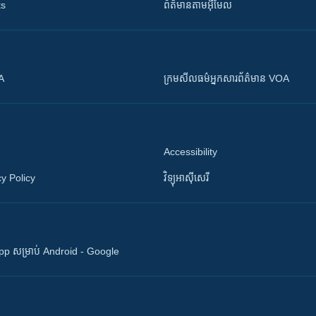
ts
ព័ត៌មាន​តាម​អ៊ីមែល
OA
ក្រម​​​សីលធម៌​​​អ្នក​​​សារព័ត៌មាន VOA
Accessibility
y Policy
វិទ្យុ​អាស៊ី​សេរី
 App សម្រាប់ Android - Google