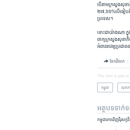
បើ​តាម​ក្រសួង​សុខាភិ
២៧,៦៦%​បើ​ធៀប​នឹង​
ប្រទេស។
ទោះ​ជា​យ៉ាងណា ក្នុង​
ពាក្យ​ក្រសួង​សុខាភិ
អំពាវនាវ​ឲ្យ​ប្រជា​ពល
ចែករំលែក
This item is part of
កម្ពុជា
សុខភ
អត្ថបទ​ទាក់
កម្ពុជា​រក​ឃើញ​វីរុស​កូ