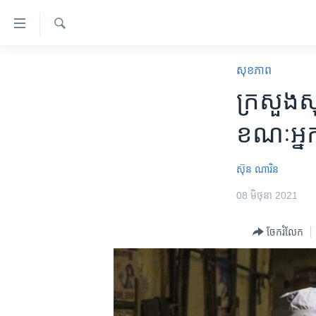
ភ្ជាប់​
ទៅ​
គេហទំព័រ​
ស្វែង​
កម្ពុជា
រក
សុខភាព
ទាក់ទង
អន្តរជាតិ
ក្រសួង​ស
រំលង​
និង​
អាមេរិក
ខណៈ​អ្នក​
ចូល​
ចិន
ទៅ​​
ទំព័រ​
ហេឡូវីអូអេ
ស៊ុន ណារិន
ព័ត៌មាន​​
កម្ពុជាច្នៃប្រតិដ្ឋ
08 មិថុនា 2021
តែ​
ម្តង
ព្រឹត្តិការណ៍ព័ត៌មាន
ចែករំលែក
រំលង​
ទូរទស្សន៍ / វីដេអូ​
និង​
ចូល​
វិទ្យុ / ផតខាសថ៍
ទៅ​
កម្មវិធីទាំងអស់
ទំព័រ​