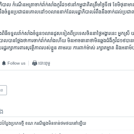
បាល កំណើន​អត្រា​ចាក់​វ៉ាក់សាំង​កូវីដ១៩​នៅកម្ពុជា​គិត​ត្រឹម​ថ្ងៃ​ទី​៧ ខែ​មិថុនា​ម
ចំនួន​ប្រជាជន​គោលដៅ១០​លាន​នាក់​ដែល​រដ្ឋាភិបាល​រំពឹង​នឹង​ចាក់​ដល់​ប្រជាពលរ
ពិធី​ទទួលវ៉ាក់​សាំង​ចំនួន​១លាន​ដូស​ទៀត​ពី​ប្រទេស​ចិន​នាថ្ងៃ​អង្គារ​នេះ អ្នកស្រី យក
បាល​បាន​ថ្លែងថា​ការ​ចាក់​វ៉ាក់សាំង​ហើយ មិន​អាច​ធានាថា​មិនឆ្លង​ជំងឺ​កូវីដ១៩​បាន​
រដ្ឋ​រក្សា​ការពារ​សុវត្ថិ​ភាព​របស់​ខ្លួន តាម​រយៈ​ការ​ពាក់​ម៉ាស់ រក្សា​គម្លាត និង​អនាម័យ
Follow us
បោះពុម្ព
ាព
ទង
វីដ​បំប្លែង​​ប្រភេទ​ថ្មី ខណៈ​ករណី​​ឆ្លង​មិន​ទាន់​ថមថយ​នៅ​ឡើយ