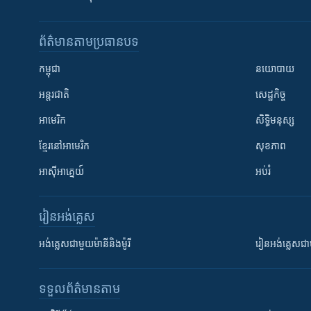
ព័ត៌មាន​តាមប្រធានបទ​
កម្ពុជា
នយោបាយ
អន្តរជាតិ
សេដ្ឋកិច្ច
អាមេរិក
សិទ្ធិមនុស្ស
ខ្មែរ​នៅអាមេរិក
សុខភាព
អាស៊ីអាគ្នេយ៍
អប់រំ
រៀន​​អង់គ្លេស
អង់គ្លេស​ជាមួយ​ម៉ានី​និង​ម៉ូរី
រៀន​​​​​​អង់គ្លេ
ទទួល​ព័ត៌មាន​តាម