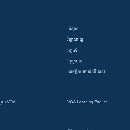
បរិស្ថាន
វិទ្យាសាស្រ្ត
វប្បធម៌
ខ្មែរក្រហម
សេចក្តីរាយការណ៍ពិសេស
ស​​ជាមួយ VOA
VOA Learning English