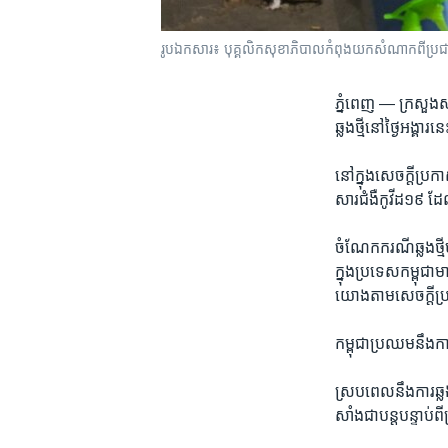
រូប​ឯកសារ៖ បុគ្គលិកសុខាភិបាលកំពុងយកសំណាកពីប្រជាពលរដ្ឋ
ភ្នំពេញ —
ក្រសួង​
ឆ្លង​ថ្មីនៅ​ថ្ងៃ​អង្
នៅ​ក្នុង​សេចក្តី​ប្រ
សារ​ជំងឺ​កូវីដ១៩ ដ
ចំណែក​ករណី​ឆ្លង​ថ្មី
ក្នុង​ប្រទេសកម្ពុជា
យោង​តាម​សេចក្តី​ប
កម្ពុជាប្រឈម​នឹង​ការ​
ស្រប​ពេល​នឹង​ការ​ឆ្លង
សាំង​ជា​បន្ត​បន្ទា