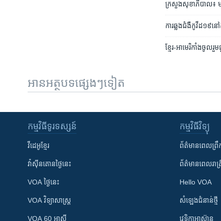
ក្រសួង​សុខាភិបាល៖ មនុ
ការ​ឆ្លង​ជំងឺ​កូវីដ​១៩​នៅ
ខ្មែរ-អាមេរិកាំង​ចូលរួម
អានអត្ថបទផ្សេងៗទៀត
កម្មវិធី​ទូរទស្សន៍
កម្មវិធី​វិទ្យុ
វីដេអូ​ខ្មែរ
ព័ត៌មាន​ពេល​ព្រឹ
វ៉ាស៊ីនតោន​ថ្ងៃ​នេះ
ព័ត៌មាន​​ពេល​រាត្រ
VOA ថ្ងៃនេះ
Hello VOA
VOA ​វិទ្យាសាស្ត្រ
សំឡេង​ជំនាន់​ថ្មី
VOA 60 អាស៊ី
វេទិកា​អាស៊ាន