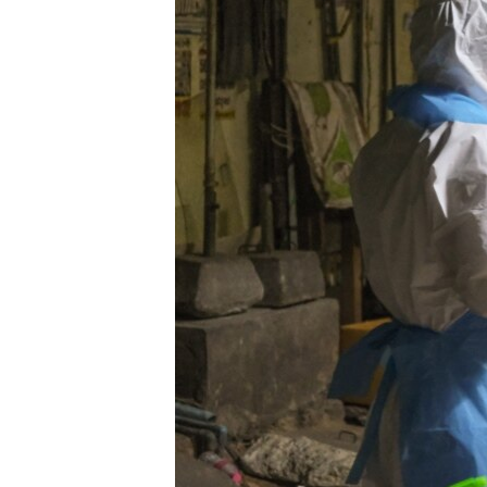
រចនា
សម្ព័ន្ធ​
រំលង​
និង​
ចូល​
ទៅ​
កាន់​
ទំព័រ​
ស្វែង​
រក