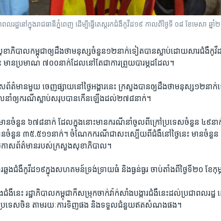
នៅក្នុងរាជធានីភ្នំពេញ ដើម្បីធ្វើតេស្ត​​រកជំងឺកូវីដ១៩ កាលពីថ្ងៃទី ០៨ ខែមេសា ឆ្នាំ​២០២
សុខាភិបាលកម្ពុជាឲ្យ​ដឹង​ថាមនុស្ស​ចំនួន​១២​នាក់​ទៀត​បានស្លាប់ដោយ​សារ​ជំងឺ​ក
គារ​នេះ មាន​ប្រមាណ ​៧០០​នាក់​ដែល​នៅ​តែ​ជា​ការ​ព្រួយ​បារម្ភ​ដដែល។
កាស​ព័ត៌មាន​មួយ ចេញ​ផ្សាយ​នៅ​ថ្ងៃ​អង្គារ​នេះ ក្រសួង​បាន​ឲ្យ​ដឹង​ថា​មនុស្ស​១២​នាក
ែលនាំ​ឲ្យ​ករណី​ស្លាប់​សរុប​បាន​កើន​ឡើង​ដល់​២៧៨​នាក់។
​មាន​ចំនួន ​៦៧៨​នាក់ ដែល​ក្នុង​នោះ​មាន​ករណី​នាំ​ចូល​ពី​ក្រៅ​ប្រទេស​ចំនួន ​៤៩​នា
​មាន​ចំនួន​ ៣៥.៥១១​នាក់។ ចំណែក​ករណី​ជា​សះ​ស្បើយ​ពី​ជំងឺ​នៅ​ថ្ងៃ​នេះ មាន​ចំនួន
្រកាស​ព័ត៌មាន​របស់​ក្រសួង​សុខាភិបាល។
ឆ្លង​ជំងឺ​កូវីដ១៩​ក្នុងសហគមន៍​ទ្រង់ទ្រាយ​ធំ និង​ធ្ងន់ធ្ងរ ចាប់​តាំង​ពី​ថ្ងៃ​ទី​២០ ខែ​កុ
​ជំងឺ​នេះ រដ្ឋាភិបាល​កម្ពុជា​ក៏​សម្រុក​ចាក់​វ៉ាក់សាំង​បង្ការ​ជំងឺ​នេះ​ដល់​ប្រជាពលរដ
ប់​ពី​ប្រទេស​ចិន តាម​រយៈ​ការទិញ​ផង និង​ទទួល​ជំនួយ​ឥត​សំណង​ផង។