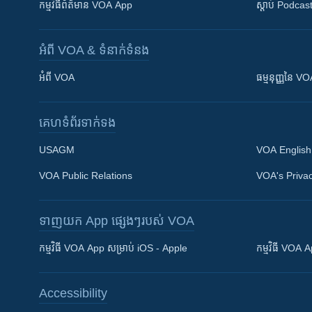
កម្មវិធី​ព័ត៌មាន VOA App
ស្តាប់ Podcas
អំពី​ VOA & ទំនាក់ទំនង
អំពី​ VOA
ធម្មនុញ្ញ​នៃ V
គេហទំព័រ​​ទាក់ទង
USAGM
VOA English
VOA Public Relations
VOA's Privac
ទាញយក​ App ផ្សេងៗ​របស់​ VOA
Khmer English
កម្មវិធី​ VOA App សម្រាប់ iOS - Apple
កម្មវិធី​ VOA
បណ្តាញ​សង្គម
Accessibility