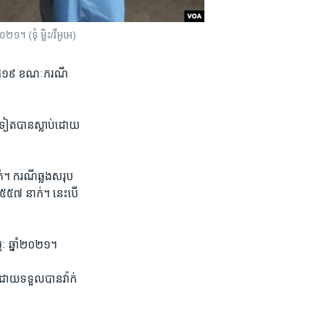
១។ (ទុំ ម្លិះ/វីអូអេ)
ូវីដ១៩ ខណៈ​ករណី​
់​ទៀត​បាន​ស្លាប់​ដោយ​
ក់។ ករណី​ឆ្លង​សរុប​
 ៥៥៧​ នាក់។ នេះ​បើ​
ម្ភៈ ឆ្នាំ​២០២១។
្ឋ ដោយ​ទទួល​បាន​វ៉ាក់