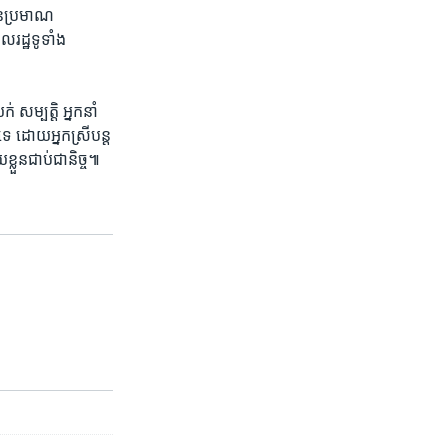
ាន​ប្រមាណ​
ដ្ឋ​ទូទាំង​
់ សម្បត្តិ អ្នកនាំ​
ទេ ដោយ​អ្នកស្រីបន្ត​
​ខ្លួន​ជាប់​ជានិច្ច៕