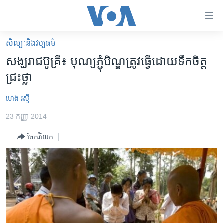
ភ្ជាប់​
ទៅ​
គេហទំព័រ​
សិល្បៈនិងវប្បធម៌
កម្ពុជា
ទាក់ទង
សង្ឃរាជ​ប៊ូគ្រី៖ បុណ្យ​ភ្ជុំបិណ្ឌ​ត្រូវ​ធ្វើ​ដោយ​ទឹក​ចិត្ត​
រំលង​
អន្តរជាតិ
ជ្រះថ្លា
និង​
អាមេរិក
ចូល​
ហេង រស្មី
ទៅ​​
ចិន
ទំព័រ​
23 កញ្ញា 2014
ហេឡូវីអូអេ
ព័ត៌មាន​​
ចែករំលែក
តែ​
កម្ពុជាច្នៃប្រតិដ្ឋ
ម្តង
ព្រឹត្តិការណ៍ព័ត៌មាន
រំលង​
និង​
ទូរទស្សន៍ / វីដេអូ​
ចូល​
វិទ្យុ / ផតខាសថ៍
ទៅ​
ទំព័រ​
កម្មវិធីទាំងអស់