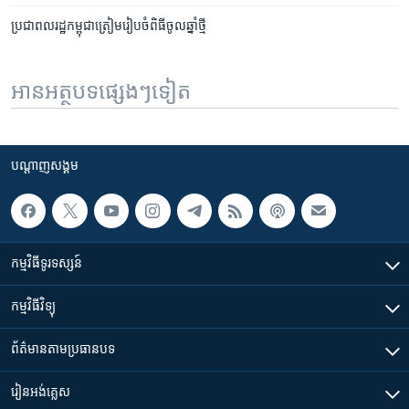
ប្រជាពលរដ្ឋ​កម្ពុជា​ត្រៀម​រៀបចំ​ពិធី​ចូលឆ្នាំ​ថ្មី
អានអត្ថបទផ្សេងៗទៀត
បណ្តាញ​សង្គម
កម្មវិធី​ទូរទស្សន៍
កម្មវិធី​វិទ្យុ
ព័ត៌មាន​តាមប្រធានបទ​
រៀន​​អង់គ្លេស