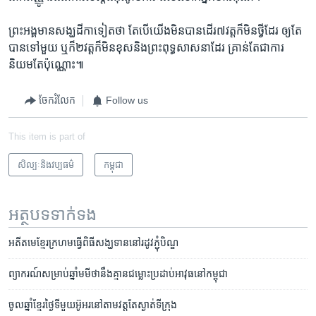
ព្រះ​អង្គ​មាន​សង្ឃដីកា​ទៀត​ថា ​តែបើ​យើង​មិន​បាន​ដើរ​៧​វត្ត​ក៏​មិន​ថ្វីដែរ ​ឲ្យតែ​
បាន​ទៅ​មួយ​ ឬ​ក៏​២​វត្ត​ក៏​មិន​ខុស​និង​ព្រះ​ពុទ្ធសាសនា​ដែរ​ គ្រាន់​តែ​ជា​ការ​
និយម​តែ​ប៉ុណ្ណោះ៕
ចែករំលែក
Follow us
This item is part of
សិល្បៈនិងវប្បធម៌
កម្ពុជា
អត្ថបទ​ទាក់ទង
អតីត​មេខ្មែរ​ក្រហម​ធ្វើ​ពិធី​សង្ឃទាន​នៅ​រដូវ​ភ្ជុំ​បិណ្ឌ
ព្យាករណ៍​សម្រាប់​ឆ្នាំ​មមី​ថា​នឹង​គ្មាន​ជម្លោះ​ប្រដាប់​អាវុធ​នៅ​កម្ពុជា
ចូលឆ្នាំ​ខ្មែរ​ថ្ងៃ​ទីមួយ​អ៊ូអរ​នៅ​តាម​វត្ត​តែ​ស្ងាត់​ទីក្រុង