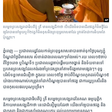
រចនា
សម្ព័ន្ធ​
Khmer English
រំលង​
និង​
បណ្តាញ​សង្គម
ចូល​
សម្តេច​ព្រះ​សង្ឃ​រាជាធិបតី​ប៊ូ គ្រី​ ​មាន​សង្ឃដីកា​​​ថា ​បើ​យើង​មិន​បាន​ដើរ​៧​វត្ត​ក៏​មិន​ថ្វីដែរ ​
ទៅ​
ឲ្យ​​តែ​បាន​ទៅ​មួយ​​ឬ​ក៏​២​វត្ត​ក៏​មិន​ខុស​និង​ព្រះ​ពុទ្ធសាសនា​ដែរ​ គ្រាន់​តែ​ជា​ការ​និយម​តែ​
កាន់​
ប៉ុណ្ណោះ។
ទំព័រ​
ភាសា
ស្វែង​
ភ្នំពេញ —
ប្រជាពល​រដ្ឋ​ដែល​កាន់​ព្រះ​ពុទ្ធសាសនា​បាន​ចាត់​ទុក​ថ្ងៃ​បុណ្យ​ភ្ជុំ​
រក
បិណ្ឌ​ជា​ថ្ងៃ​ដ៏​មាន​សារៈសំខាន់​ជាង​ពេល​ណាៗ​ទាំង​អស់។​ រយៈ​ពេល​១៥​ចាប់​
ពី​ថ្ងៃ​១​រោច ឬ​បិណ្ឌ​ទី​១ ​ប្រជា​ពលរដ្ឋ​ចាប់​ផ្តើម​យក​ចង្ហាន់ ​និង​ទ័យទាន​ទៅ​
ប្រគេន​ព្រះ​សង្ឃ​ដែល​គង់​រងចាំ​ព្រះ​វស្សា​នៅ​តាម​ទី​វត្ត​អារាម​ផ្សេងៗ។​ ពុទ្ធ
បរិស័ទ​ខ្លះ​មាន​ជំនឿ​ថា ​ក្នុង​រយៈ​ពេល​១៥​ថ្ងៃ ​ចាប់​ពី​បិណ្ឌ​១​រហូត​ដល់​បិណ្ឌ​១៥​
យ៉ាង​ហោច​ណាស់​គេ​ត្រូវទៅ​ដាក់​បិណ្ឌ​ឲ្យបាន​ទៅ​៧​វត្ត​ ជាការ​ល្អ​ប្រសើរ​និង​
បាន​កុសល​ផល​បុណ្យ​ច្រើន។​
សម្តេច​ព្រះ​សង្ឃ​រាជាធិបតី​ប៊ូ គ្រី​ សម្តេច​ព្រះ​សង្ឃរាជ​នៃ​គណៈ​ធម្ម​យុត្តិក
និកាយ​មាន​សង្ឃ​ដីកា​ថា​ នេះ​ជា​ជំនឿ​មួយ​ដែរ​ថា​ យើង​ទៅ​ឲ្យបាន​៧​វត្ត ​និង​
ជា​កតញ្ញូ​ និង​ជា​ការ​សម្តែងគុណូបការៈ​ដល់​លោក​អ្នក​មាន​គុណ។​