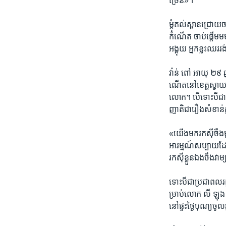
ច្រើន»។
ម្តុំ​គល់​ស្ពាន​ជ្រោយ​
កំណើត​ ចាប់​ផ្តើម​មម
អង្គុយ​ អ្នកខ្លះ​ឈរ​រ
វ៉ាន់ ពៅ អាយុ ២៩ ឆ្នា
ណើត​នៅ​ខេត្ត​ស្វាយរ
លោក។ បើទោះ​បី​ជា​ទំ
ញាតិជា​រឿង​សំខាន់​ក្
«យើង​មក​រក​ស៊ី​ចឹង​ម
អារម្មណ៍សប្បាយ​ដែរ។
រកស៊ី​ខ្លួន​ឯង​ចឹង​វ
ទោះ​បីជា​ប្រជាពលរដ្ឋ
ម្រាប់​លោក លី​ ឡុង អ
នៅ​ផ្ទះ​ថ្ងៃ​បុណ្យ​ចូល​