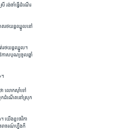
 ​រង់​ចាំ​ធ្វើ​ដំណើរ​
ំណត​រថយន្ត​ឈ្នួល​នៅ
ក​រត់​រថយន្ត​ឈ្នួល។
ឱ​កាស​បុណ្យ​ចូល​ឆ្នាំ
រ»។
យ​ថា លោក​ស៊ាំ​ទៅ​
្រុក​ដំណើត​នៅ​ស្រុក​
ផង។ យើង​ខ្លះ​ថវិកា​
រាចរណ៍​ហ្នឹង​ក៏​