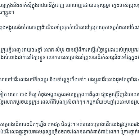
ត​ក្រុង​និង​តាក់ស៊ី​ក្នុង​រាជធានី​ភ្នំពេញ ពោរ​ពេញ​ដោយ​មនុស្សម្នា​ ក្មេង​ចាស់​ប្រុស​ស្រី
ៗ​ខ្លួន។
ពុង​អង្គុយ​រង់ចាំ​ការ​ចេញ​ដំណើរ​ទៅ​ស្រុក​កំណើត​នៅ​ស្រុក​ឈូក​ខេត្ត​កំពត​នៅ​ច
ក្រុង​ភ្នំពេញ អាយុ​៥៤ឆ្នាំ​ ​លោក សំបូរ បាន​រអ៊ូ​ពី​ការ​តម្លើង​ថ្លៃ​ទ្វេ​ដង​របស់​ក្រុម​អ្ន
ង​សំពោង​ដាក់​នៅ​ក្បែរ​ខ្លួន លោក​មាន​គម្រោង​នាំ​គ្រួ​សារ​ដើរ​កំសាន្ត​និង​ទៅវត្ត​ក្នុង
​សារ​ទៅ​ដើរ​លេង​នៅ​ទឹក​ឈូរ និង​ទៅ​វត្ត​ខ្លះ​ចឹងទៅ។ បង​ប្អូន​ដើរ​លេង​ដូច​តែគ្នា​ដែ
ទៀត​ លោក ចេង​ ទិត្យ កំពុង​អង្គុយក្នុង​រថយន្ត​ក្រុង​កាពីតូល ​ផ្សារ​អូស្សី​វិញ​និយា
្លែ​សេវាកម្ម​រថយន្ត​ក្រុង​ ពេល​ពិធីបុណ្យ​សំខាន់ៗ។ កម្មករ​វ័យ​២៤​ឆ្នាំ​រូបនេះ​មាន​ស
​មាន​គម្រោង​ដើរ​លេង​ជិតៗ​ហ្នឹង​ តាម​វត្ត​ ជិត​ផ្ទះ​។ អត់​មាន​គម្រោង​ដើរ​លេង​ផ្លូវ​ឆ្ងាយ​
ើរ​លេង​ផ្លូវ​ឆ្ងាយ​ផង​មនុស្ស​ច្រើន​ចរាចរ​ណែន​ណាន់​តាន់​តាប់ពេក។ គ្រោះ​ថ្នាក់​ច