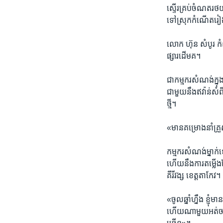
ស្ទើរ​គ្រប់​ចំណត​រថយន្
ទៅ​ស្រុក​កំណើត​រៀង
លោក ហ៊ុន​ សំបូរ កំ
ផ្សារ​ដើមគ។
ជា​កម្មករ​សំណង់​ក្នុង​
ជាមួយ​នឹង​ឥវ៉ាន់​សំពី
ថ្មី។
«មាន​គម្រោង​នាំ​គ្រួ
កម្មករ​សំណង់​ម្នាក់​
ហើយ​នឹង​ការ​តម្លើង​ថ
គីរីវង្ស ខេត្ត​តាកែវ។
«ចូល​ឆ្នាំ​ហ្នឹង ខ្ញុំ
ហើយ​ណាមួយ​អត់​ចង់​ដ