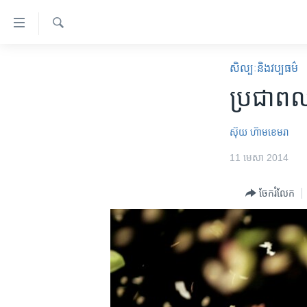
ភ្ជាប់​
ទៅ​
គេហទំព័រ​
ស្វែង​
កម្ពុជា
រក
សិល្បៈនិងវប្បធម៌
ទាក់ទង
អន្តរជាតិ
ប្រជាពលរដ្
រំលង​
និង​
អាមេរិក
ចូល​
ស៊ុយ ហ៊ាមខេមរា
ចិន
ទៅ​​
11 មេសា 2014
ទំព័រ​
ហេឡូវីអូអេ
ព័ត៌មាន​​
កម្ពុជាច្នៃប្រតិដ្ឋ
ចែករំលែក
តែ​
ម្តង
ព្រឹត្តិការណ៍ព័ត៌មាន
រំលង​
ទូរទស្សន៍ / វីដេអូ​
និង​
ចូល​
វិទ្យុ / ផតខាសថ៍
ទៅ​
កម្មវិធីទាំងអស់
ទំព័រ​