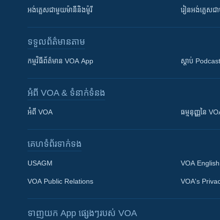
អង់គ្លេស​ជាមួយ​ម៉ានី​និង​ម៉ូរី
រៀន​​​​​​អង់គ្លេ
ទទួល​ព័ត៌មាន​តាម
កម្មវិធី​ព័ត៌មាន VOA App
ស្តាប់ Podcas
អំពី​ VOA & ទំនាក់ទំនង
អំពី​ VOA
ធម្មនុញ្ញ​នៃ V
គេហទំព័រ​​ទាក់ទង
USAGM
VOA English
VOA Public Relations
VOA's Privac
ទាញយក​ App ផ្សេងៗ​របស់​ VOA
Khmer English