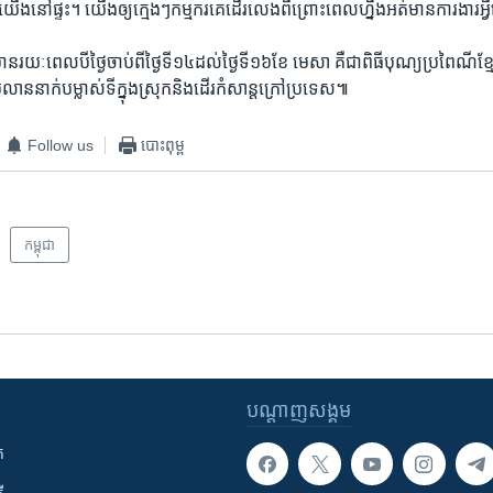
 យើង​នៅ​ផ្ទះ។ យើង​ឲ្យ​ក្មេងៗ​កម្មករ​គេ​ដើរ​លេង​ពីព្រោះ​ពេល​ហ្នឹង​អត់​មាន​ការ​ងារ​អ្វ
ាន​រយៈ​ពេល​បី​ថ្ងៃ​ចាប់​ពី​ថ្ងៃទី​១៤​ដល់​ថ្ងៃទី​១៦​ខែ មេសា គឺ​ជាពិធី​បុណ្យប្រពៃណី​
​លាន​នាក់​បម្លាស់​ទី​ក្នុង​ស្រុក​និង​ដើរ​កំសាន្ត​ក្រៅ​ប្រទេស៕
Follow us
បោះពុម្ព
កម្ពុជា
បណ្តាញ​សង្គម
ក