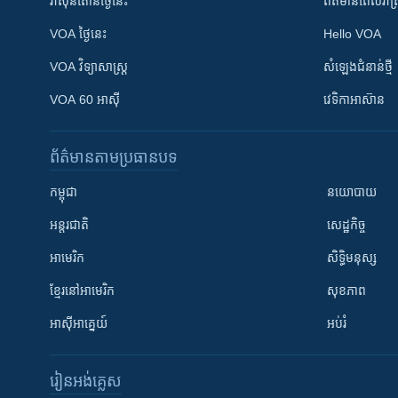
វ៉ាស៊ីនតោន​ថ្ងៃ​នេះ
ព័ត៌មាន​​ពេល​រាត្រ
VOA ថ្ងៃនេះ
Hello VOA
VOA ​វិទ្យាសាស្ត្រ
សំឡេង​ជំនាន់​ថ្មី
VOA 60 អាស៊ី
វេទិកា​អាស៊ាន
ព័ត៌មាន​តាមប្រធានបទ​
កម្ពុជា
នយោបាយ
អន្តរជាតិ
សេដ្ឋកិច្ច
អាមេរិក
សិទ្ធិមនុស្ស
ខ្មែរ​នៅអាមេរិក
សុខភាព
អាស៊ីអាគ្នេយ៍
អប់រំ
រៀន​​អង់គ្លេស