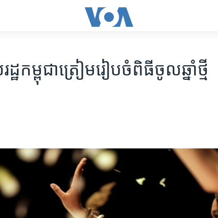
ឋ​កម្ពុជា​ត្រៀម​រៀបចំ​ពិធី​ចូលឆ្នាំ​ថ្មី