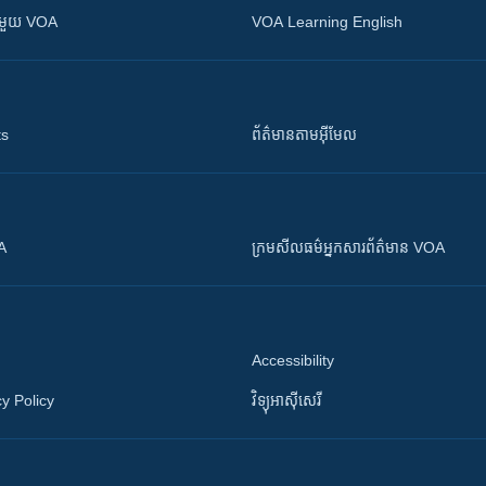
ស​​ជាមួយ VOA
VOA Learning English
ts
ព័ត៌មាន​តាម​អ៊ីមែល
OA
ក្រម​​​សីលធម៌​​​អ្នក​​​សារព័ត៌មាន VOA
Accessibility
y Policy
វិទ្យុ​អាស៊ី​សេរី