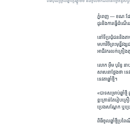
​ពិធី​បុណ្យ​ចូល​ឆ្នាំ​ខ្មែរ​ឆ្នាំ្ម​មមី​ នឹង​ចូល​មក​ដល់​នៅ​ថ្ងៃ​ចន្ទ
ភ្នំពេញ —
ខណៈ​ដែល​ព
ដូរ​និង​ការ​ធ្វើ​ដំណើ
នៅ​ទី​ប្រជុំជន​និង​តាម
មហាវិថី​ព្រះមុន្នីវង្
អាជីវករ​លក់​គ្រឿង​តុ
លោក អ៊ឹម​ បុរិន្ទ នាយ
សាសនា​ថ្លែង​ថា ទេវតា
ទេវតា​ឆ្នាំថ្មី។
«បាទ​សម្រាប់​ឆ្នាំ​ថ្
ខ្លះ​គ្រាន់​តែ​រៀប
ប្រេង​សណ្តែក​ ឬ​ប្
ពិធី​ចូល​ឆ្នាំ​ថ្មី​ប្