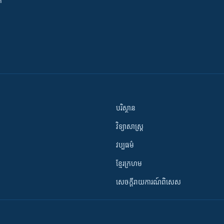
ី
បរិស្ថាន
វិទ្យាសាស្រ្ត
វប្បធម៌
ខ្មែរក្រហម
សេចក្តីរាយការណ៍ពិសេស