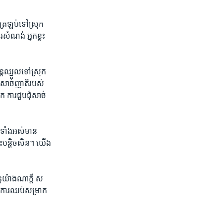
រ​ត្រឡប់​ទៅ​ស្រុក​
​សំណង់ អ្នក​ខ្លះ​
ន្ត​ឈ្នួល​ទៅស្រុក​
​សាច់​ញាតិ​របស់​
ារ​ជួប​ជុំ​សាច់​
ា​ទាំង​អស់មាន​
ះ​បន្តិច​សិន។ យើង​
យ៉ាង​ណា​ក្តី​ ស​
ិញ ការ​ឈប់​សម្រាក​