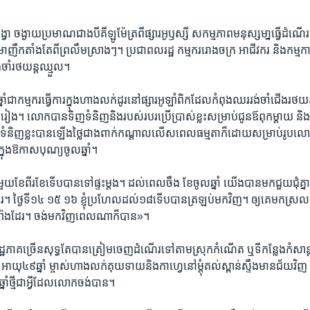
ចង្វា ​ចង្ងាយ​ប្រមាណ​ជាង​បី​គីឡូម៉ែត្រ​ពី​ផ្សារ​អូ​ឫស្សី សកម្មភាព​មនុស្ស​មា្ន​ធ្វើ​ដំណើ
ាញឹក​តាំង​តែ​ពីព្រលឹម​ស្រាងៗ។ ប្រជាពលរដ្ឋ ​កម្មករ​រោងចក្រ​ អាជីវករ​ និង​កម្ម​ការ
ង់ចាំ​រថយន្ត​ឈ្មួល។
ំ​ជា​កម្ម​ករ​ធ្វើ​ការ​ក្នុង​ហាង​លក់​ដូរ​នៅ​ផ្សារ​អូឡាំពិកដែល​កំពុង​ឈរ​រង់ចាំ​ជើង​រថយ
ៀង។ លោក​បាន​ទិញ​ទំនិញ​និង​របស់​របរ​ប្រើ​ប្រាស់​ខ្លះ​សម្រាប់​ជូន​ឪពុក​ម្តាយ និង
និញ​ខ្លះ​បាន​ឡើង​ថ្លៃ​ជាង​ពាក់​កណ្តាល​លើស​ពេល​ធម្មតា​ក៏ដោយ​សម្រាប់​រូប​លោក ក
នុង​ឱកាស​បុណ្យ​ចូល​ឆ្នាំ។
ួយ​ខែ​ពីរ​ខែ​ទើប​បាន​ទៅ​ផ្ទះ​ម្តង។ ដល់​ពេល​ចឹង ខែ​ចូល​ឆ្នាំ យើង​បាន​មក​ជួយ​ជុំ​គ្ន
 ថ្ងៃ​ទី​១៤​ ១៥​ ១៦​ ខ្ញុំ​ប្រហែល​ដល់​១៨​ទើប​បាន​ត្រឡប់​មកវិញ។ ឲ្យ​គេ​មក​ស្រល
ា​ម្យ៉ាង​ដែរ។ ចង់​មក​វិញ​ពេល​ណា​ក៏​បាន»។
​ភាគច្រើន​សុទ្ធ​តែ​បាន​ត្រៀម​ចេញ​ដំណើរ​ទៅ​តាម​ស្រុក​កំណើត ​ឬ​ទី​កន្លែង​កំសាន្ត​
ាយុ​៤៩​ឆ្នាំ ម្ចាស់​ហាង​លក់​គុយទាយ​និង​កាហ្វេ​នៅ​ម្តុំ​គល់​ស្ពាន់​ស្ទឹង​មានជ័យ​វ
ឆ្នាំថ្មី​ជា​អ្វី​ដែល​លោក​ចង់​បាន​។​