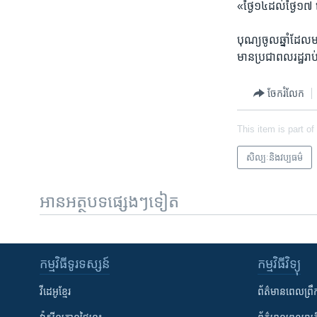
«ថ្ងៃ​១៤​ដល់​ថ្ងៃ​១៧
​បុណ្យចូល​ឆ្នាំដែល​ម
មាន​ប្រជា​ពលរដ្ឋ​រាប់
ចែករំលែក
This item is part of
សិល្បៈនិងវប្បធម៌
អានអត្ថបទផ្សេងៗទៀត
កម្មវិធី​ទូរទស្សន៍
កម្មវិធី​វិទ្យុ
វីដេអូ​ខ្មែរ
ព័ត៌មាន​ពេល​ព្រឹ