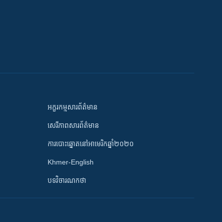
អក្ខរកម្មសារព័ត៌មាន
សេរីភាពសារព័ត៌មាន
ការបោះឆ្នោតនៅអាមេរិកឆ្នាំ២០២០
Khmer-English
បទវិចារណកថា