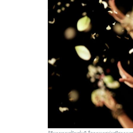
រចនា
សម្ព័ន្ធ​
រំលង​
និង​
ចូល​
ទៅ​
កាន់​
ទំព័រ​
ស្វែង​
រក