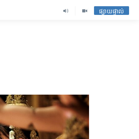
ផ្សាយផ្ទាល់