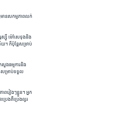
ឃើញ​មាន​សកម្ម​ភាព​លក់​
​រុស្ស៊ី ម៉ៅសេទុង​និង​
។ ក៏​ប៉ុន្តែ​សម្រាប់​
្រសួង​ធម្មការ​និង​
ន​សម្រាប់​ទទួល​
ភាព​រៀងៗ​ខ្លួន។ អ្នក​
រេងគឺ​ប្រេង​ល្ងរ​