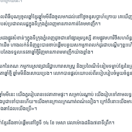
​សប្តាហ៍​ក្រោយនេះ។
ិធី​បុណ្យ​ចូល​ឆ្នាំ​ខ្មែរ​ឆ្នាំ្ម​មមី​នឹង​ចូល​មក​ដល់​នៅ​ថ្ងៃ​ចន្ទ​សប្តាហ៍​ក្រោយ ​គេ​
រ​រប​ស់​ប្រជាពលរដ្ឋ​ក្នុង​ទី​ក្រុង​ភ្នំពេញ​មាន​ភាព​កាន់​តែ​មមា​ញឹក។
​ដង​ផ្លូវសំខាន់ៗក្នុង​ទី​ក្រុង​ភ្នំពេញ​ដូច​ជា​នៅផ្សារ​អូរ​ឫស្សី​ តាម​ផ្លូវ​មហាវិថី​សហព័ន្ធ
ស​ជាដើម ហាង​លក់​ទំនិញ​ខ្លះ​បានចាប់​ផ្តើម​បន្ថយ​សកម្មភាព​លក់​ដូរ​ជា​បណ្តើរៗ​ខ្លះ​ហើយ
បតែង​ទទួល​ទេវតា​ឆ្នាំ​ថ្មី​វិញ​មាន​ភាព​មមាញឹក​យ៉ាង​ខ្លាំង។
ក​នៃ​គណៈ​កម្មការ​ស្រាវជ្រាវ​វិជ្ជា​ហោរា​សាស្រ្ត​ និង​ប្រពៃ​ណី​ទំនៀម​ទម្លាប់​ខ្មែរ​នៃ​ក
​ឆ្នាំ​ថ្មី ឆ្នាំ​មមី​នឹង​សោយ​ប្រេង។ លោក​បាន​ផ្តល់​យោបល់​ពី​របៀប​រៀបចំ​មួយ​ចំនួ
មី ឆ្នាំ​មមី​នេះ យើង​គួរ​រៀប​រាន​ទេវតា​តាម​ផ្ទះ។ សម្រាប់​រណ្តាប់ យើង​រៀប​ទៅ​តាម​លទ្ធ
​គ្រឿង​បូជា​ទៅ​បាន​ហើយ។​យើង​មាន​ក្រាល​ក្រណាត់​ពណ៌​លឿង។ ក្រៅ​ពីនោះយើង​មាន​ប្
រេងឆា​ដែល​យើង​ប្រើ»។
រពៃណី​ខ្មែរ​នឹង​ចាប់​ផ្តើមនៅ​ថ្ងៃ​ទី ១៤ ខែ មេសា វេលា​ម៉ោង​៨​និង​៧​នាទី​ព្រឹក។