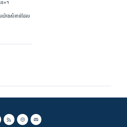
ីទេ»។​
ខ្មែរយ៉ាង​សំខាន់ដែល​