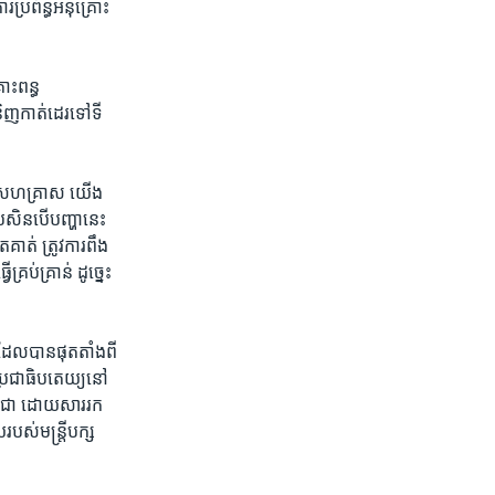
រ​ប្រព័ន្ធ​អនុគ្រោះ
ោះពន្ធ​
និញ​កាត់​ដេរ​ទៅទី
ក្រ​សហគ្រាស​ យើង
រសិនបើ​បញ្ហា​នេះ​
ត់​ ត្រូវ​ការ​ពឹង​
រប់​គ្រាន់ ​ដូច្នេះ​
ដែល​បាន​ផុត​តាំង​ពី​
ិ​ប្រជាធិប​តេយ្យ​នៅ​
្ពុជា​ ដោយ​សារ​រក​
ស់​មន្រ្តី​បក្ស​