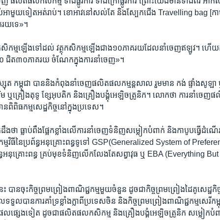
េញ​ ផលិតផល​កសិកម្ម​ ទាំង​ផ្លូវ​ការ​ ទាំងក្រៅ​ផ្លូវ​ការ​ ព្រោះ​យើង​មាន​ទាំង​ពីរ​ អាកសិក
ាប់អាមួយ​ទៀត​អត់​រាប់​។ ខោអាវ​នៅ​សល់​តែ​ និង​ស្បែក​ជើង​ Travelling bag ​[កាបូ
គរយ​ទេ​»។
កសិកម្ម​ឡើង​ទៅដល់​ វត្ថុកសិកម្ម​ឡើងជាង​១០ភាគរយ​ដែល​នាំ​ចេញ​ឥឡូវ​។ ហើយ​ក
២០ ជិត​៣០ភាគរយ​ ចំណែក​ក្នុង​ការ​នាំចេញ»។
ស្សុត​ កម្ពុជា​ បាន​និងកំពុងនាំ​ចេញផលិតផល​កម្មន្ត​សាល​ រួម​មាន​ កង់​ ផ្ទាំង​សូឡា​ ឬ​ផ្
រិម​ ឬ​គ្រឿង​តុទូ​ ខ្សែ​អុបតិក​ និង​គ្រឿង​បង្គុំ​អេឡិចត្រូនិក​។ លោក​ថា ការនាំចេញ​ផ
​មាន​ពិពិធកម្ម​សេដ្ឋកិច្ច​នៅ​ក្នុង​ប្រទេស​។
​ដឹង​ថា​ ​ធ្លាប់​ពឹង​ផ្អែក​ខ្លាំង​លើការ​នាំ​ចេញ​ទំនិញ​សម្លៀក​បំពាក់​ និង​កាបូប​ធ្វើ​ដំណើរ​
រ​ គឺកម្ម​វិធី​នៃ​ប្រព័ន្ធ​អនុគ្រោះ​ពន្ធ​ទូទៅ​ GSP(Generalized System of Pre
រព័ន្ធ​អនុគ្រោះ​ពន្ធ​ គ្រប់​មុខ​ទំនិញ​លើក​លែង​តែសព្វាវុធ​ ឬ ​EBA​ (Everything 
បាន​ចុះកិច្ច​ព្រម​ព្រៀង​ពាណិជ្ជកម្ម​មួយ​ចំនួន​ ដូច​ជា​កិច្ច​ព្រម​ព្រៀង​ដៃគូ​សេដ្ឋកិច្ច
​បាន​ការ​គាំទ្រ​ខ្លាំង​ក្លាពី​ប្រទេស​ចិន​ និងកិច្ច​ព្រម​ព្រៀង​ពាណិជ្ជ​កម្ម​សេរី​កម្ព
ផល​ផ្សេង​ទៀត​ ដូច​ជា​ផលិត​ផល​កសិកម្ម​ និង​គ្រឿង​បង្គំ​អេឡិច​ត្រូនិក​ សម្លៀក​បំព