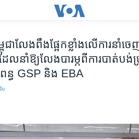
ម្ពុជា​លែង​ពឹង​ផ្អែក​ខ្លាំង​លើ​ការនាំ​ចេ
ែល​នាំឱ្យ​លែង​បារម្ភ​ពី​ការបាត់បង់​ប្រ
ះ​ពន្ធ GSP និង EBA
លីប