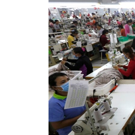
រចនា
សម្ព័ន្ធ​
រំលង​
និង​
ចូល​
ទៅ​
កាន់​
ទំព័រ​
ស្វែង​
រក