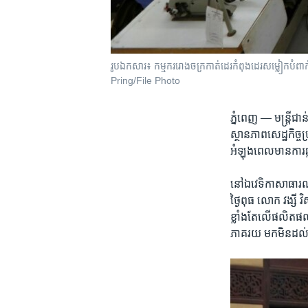
រូបឯកសារ៖ កម្មកររោងចក្រ​កាត់ដេរ​កំពុង​ដេរ​សម្លៀកបំពាក់
Pring/File Photo
ភ្នំពេញ —
មន្ត្រីជា
ស្ថានភាព​សេដ្ឋកិច្ច​
អំឡុង​ពេល​មាន​ការ​ឆ្ល
នៅ​ឯ​វេទិកា​សាធារណៈ​ស្
ថ្ងៃ​ពុធ​ លោក ​វង្សី វិ
ខ្លាំង​តែ​លើ​ផលិត​ផ
ភាគរយ​ មក​មិន​ដល