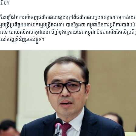
​ជាដើម។
នឡើងនៃ​ការ​នាំ​ចេញ​ផលិត​ផល​ផ្សេង​ក្រៅពី​ផលិតផល​ក្នុង​ឧស្សាហកម្ម​កាត់​ដេរ​ លោ
ន្ត្រី​ប្រតិភូ​អម​នា​យក​រដ្ឋមន្ត្រី​ផង​នោះ​ បាន​ថ្លែង​ថា​ កម្ពុជា​មិន​បារម្ភ​ពី​ការ​បាត់​បង់​ប្
ដោយ​លើក​ហេតុផល​ថា​ បី​ឆ្នាំ​ចុង​ក្រោយ​នេះ​ កម្ពុជា​ មិន​បាន​ពឹង​តែ​លើប្រព័ន្ធ​អ
ារនាំ​ចេញ​ទំនិញ​របស់​ខ្លួន។