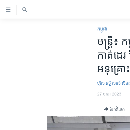
ភ្ជាប់​
ទៅ​
គេហទំព័រ​
ស្វែង​
កម្ពុជា
រក
កម្ពុជា
ទាក់ទង
អន្តរជាតិ
មន្ត្រី៖ ក
រំលង​
និង​
អាមេរិក
កាត់ដេរ ដ
ចូល​
ចិន
ទៅ​​
អនុគ្រោ
ទំព័រ​
ហេឡូវីអូអេ
ព័ត៌មាន​​
កម្ពុជាច្នៃប្រតិដ្ឋ
តែ​
ហ៊ុល រស្មី
លាស់ លីប
ម្តង
ព្រឹត្តិការណ៍ព័ត៌មាន
27 មករា 2023
រំលង​
ទូរទស្សន៍ / វីដេអូ​
និង​
ចែករំលែក
ចូល​
វិទ្យុ / ផតខាសថ៍
ទៅ​
កម្មវិធីទាំងអស់
ទំព័រ​