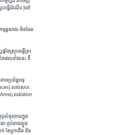
ម្ម​ហ្នឹង​ នាំ​ចេញ​
ប​ធ្វើ​ដំណើរ​ ]នៅ​
ម្មន្តសាល​ មិនមែន​
ទាំង​ស្រូប​ពន្លឺ​ព្រះ
លិត​ផល​ទាំង​នេះ​ គឺ
តាម​ប្រព័ន្ធ​អនុ​
ferences) របស់​សហ
But Arms)​ របស់​សហ​
​ទូលំ​ទូលាយ​ក្នុង​
ុជា-កូរ៉េខាង​ត្បូង
ាក់​ ស្បែក​ជើង​ និង