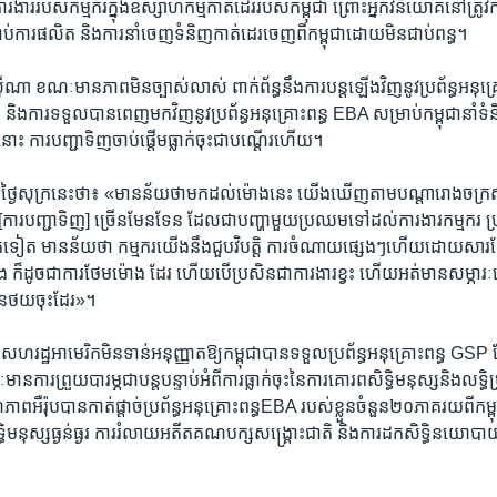
ារ​របស់​កម្មករ​ក្នុង​ឧស្សាហ​កម្ម​កាត់ដេរ​របស់​កម្ពុជា​ ព្រោះ​អ្នក​វិនិយោគ​នៅ​ត្រូវ​កា
រាប់​ការ​ផលិត​ និង​ការ​នាំ​ចេញ​ទំនិញ​កាត់​ដេរ​ចេញ​ពីកម្ពុជា​ដោយ​មិន​ជាប់​ពន្ធ។
ា​ ខណៈ​មានភាព​មិន​ច្បាស់​លាស់​ ពាក់​ព័ន្ធ​នឹង​ការ​បន្ត​ឡើង​វិញនូវ​ប្រព័ន្ធ​អនុគ្រ
 និង​ការទទួលបាន​ពេញ​មក​វិញ​នូវ​ប្រព័ន្ធ​អនុគ្រោះ​ពន្ធ​ EBA សម្រាប់​កម្ពុជានាំទំ
នោះ​ ការបញ្ជា​ទិញ​ចាប់​ផ្តើម​ធ្លាក់​ចុះ​ជា​បណ្តើរ​ហើយ​។
នៅថ្ងៃ​សុក្រនេះ​ថា​៖ «មាន​ន័យ​ថា​មក​ដល់​ម៉ោង​នេះ​ យើង​ឃើញ​តាម​បណ្តា​រោង​ច
របញ្ជា​ទិញ​] ច្រើន​មែន​ទែន​ ដែល​ជា​បញ្ហា​មួយ​ប្រឈម​ទៅ​ដល់​ការងារ​កម្មករ​ ប្
ាត​ទៀត​ មានន័យ​ថា​ កម្មករ​យើង​នឹង​ជួប​វិបត្តិ​ ការ​ចំណាយ​ផ្សេងៗ​ហើយ​ដោយ​សារ​តែ​គា
ង​ ក៏ដូច​ជាការ​ថែម​ម៉ោង​ ដែរ​ ហើយ​បើ​ប្រសិន​ជា​ការងារ​ខ្វះ​ ហើយ​អត់​មាន​សម្ភារៈ​ធ្វើ​គ្
ន​ថយ​ចុះ​ដែរ​»។ ​
 សហរដ្ឋ​អាមេរិក​មិន​ទាន់​អនុញ្ញាត​ឱ្យ​កម្ពុជា​បាន​ទទួល​ប្រព័ន្ធ​អនុ​គ្រោះពន្ធ ​GSP ​
នការ​ព្រួយ​បារម្ភ​ជា​បន្ត​បន្ទាប់​អំពី​ការ​ធ្លាក់​ចុះ​នៃ​ការ​គោរព​សិទ្ធិ​មនុស្ស​និង​លទ្ធ
ព​អឺរ៉ុប​បាន​កាត់​ផ្តាច់​ប្រព័ន្ធអនុគ្រោះ​ពន្ធ​EBA ​របស់​ខ្លួន​ចំនួន​២០​ភាគ​រយ​ពីកម
​មនុស្ស​ធ្ងន់​ធ្ងរ​ ការ​រំលាយ​អតីត​គណបក្ស​សង្រ្គោះ​ជាតិ​ និង​ការ​ដក​សិទ្ធិ​នយោបាយ​រប