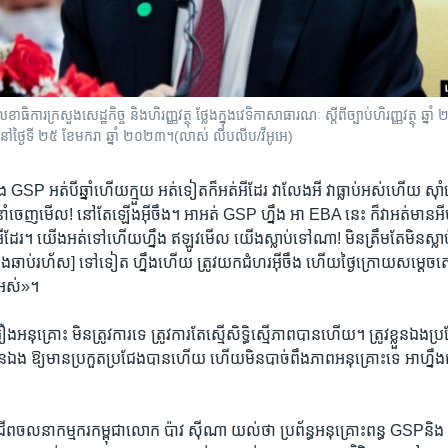
ខាធិការ​ក្រសួង​សេដ្ឋកិច្ច និង​ហិរញ្ញវត្ថុ ថ្លែង​ក្នុង​វេទិកា​សាធារណៈ​ ស្ដីពី​ច្បាប់​ហិរញ្ញវត្ថុ ឆ
ពេញ នៅ​ថ្ងៃ​ទី​ ២៥ ខែ​មករា ឆ្នាំ​ ២០២៣។(លាស់​ លីបលីប/វីអូអេ)
GSP អត់​បី​ឆ្នាំ​ហើយ​ក្មួយ​ អត់​ទៀត​ក៏​អត់​អីដែរ​ វាលែង​អី​ វា​ធ្លាប់​អស់​ហើយ ស៊ាំ
ចេញ​មើល!​ នៅ​តែ​ឡើង​អ៊ីចឹង​។ អាអត់​ GSP ​ហ្នឹង​ អា EBA នេះ​ ក៏​វាអត់​មាន​
អី​ដែរ។​ យើង​អត់​ទៅ​ហើយ​ហ្នឹង​ ឥឡូវ​មើល​ យើង​ស្លាប់​ទៅ​ណា!​ មិន​ត្រឹម​តែ​មិន​ស្លាប់
ងឆាប់​រហ័ស] ទៅទៀត​ ហ្នឹង​ហើយ​ ត្រូវ​យក​ជំហរ​អ៊ីចឹង​ ហើយ​ថ្ងៃក្រោយ​សម្តេច​
​អស់»​។
នុគ្រោះ​ មិនត្រូវ​ការ​ទេ​ ត្រូវ​ការ​តែ​ស្មើសិទ្ធិ​ស្មើភាព​បាន​ហើយ។ ត្រូវ​ខ្លួន​ឯង​ប្រ
ង​ខ្លួន​ឯង​ ឱ្យ​មាន​ប្រកួត​ប្រជែង​បាន​ហើយ​ ហើយមិន​បាច់​ពឹង​ភាព​អនុគ្រោះ​ទេ​ អាហ្នឹ
ជីព​ចលនា​កម្មករ​កម្ពុជា​លោក​ ប៉ាវ ស៊ីណា យល់​ថា​ ប្រព័ន្ធ​អនុ​គ្រោះ​ពន្ធ GSPនិង​