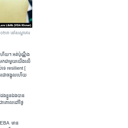
្នាំ​ ២០២៣ នៅ​សណ្ឋាគារ​
​ហើយ​។ អត់​ប៉ុណ្ណឹង​
អី​មក​ជាមួយយើង​លើ​
​ទេ​ resilient [​
តេជោ​ចង្អុល​ហើយ​
ជែង​ខ្លួន​ឯង​បាន​
ង​ជាគោល​ដៅ​ថ្ងៃ​
 EBA​ ​ មាន​