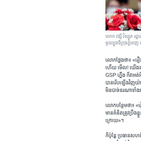
លោក វង្សី វិស្សុត រដ្ឋលេ
មួយ​ក្នុង​ទីក្រុង​ភ្នំ
លោក​ថ្លែង​ថា៖ «រឿង​ 
ហើយ មើល!​ យើង​នាំ​
GSP​ ហ្នឹង​ ក៏វា​អត់​
បាន​រើប​ឡើងវិញ​យ៉ា
មិន​បាច់​នរណា​ទាំង
លោក​បន្ថែម​ថា៖ «រឿង​អ
មាន​គំនិត​ត្រូវ​ប្រឹ
ក្រោយ​»។
ក៏ប៉ុន្តែ​ ប្រធាន​សហ