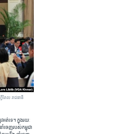
ូហ្វីតែល រាជធានី
អត់​ទេ​។ ក្នុង​រយៈ​
​នាំ​ចេញ​របស់​កម្ពុជា​