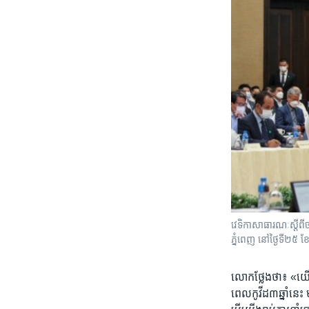
វេទិកា​សាធារណៈ​ស្ដីពី​
ភ្នំពេញ នៅ​ថ្ងៃ​ទី​២៥
លោក​ថ្លែង​ថា​៖ «យើង
ពេល​កូវីដ​៣ឆ្នាំ​នេះ​