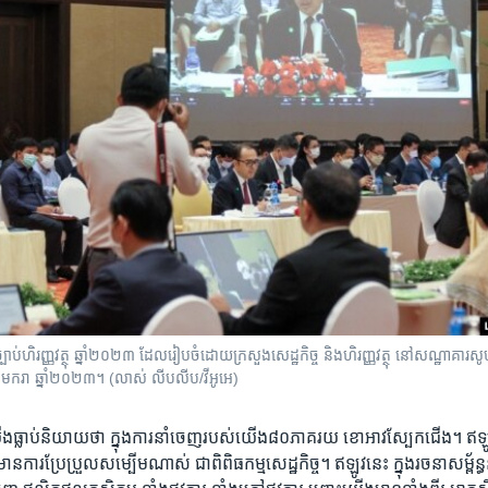
ច្បាប់​ហិរញ្ញវត្ថុ ឆ្នាំ​២០២៣ ដែលរៀប​ចំដោយ​ក្រសួង​សេដ្ឋកិច្ច និង​ហិរញ្ញវត្ថុ នៅ​សណ្ឋាគារ​ស
 ខែ​មករា ឆ្នាំ​២០២៣។ (លាស់​ លីបលីប/វីអូអេ)
​ធ្លាប់​និយាយថា​ ​ក្នុង​ការ​នាំ​ចេញ​របស់​យើង​៨០​ភាគរយ​ ខោ​អាវ​ស្បែក​ជើង​។ ឥឡូវ​
 មាន​ការ​ប្រែ​ប្រួល​សម្បើម​ណាស់ ជាពិពិធកម្ម​សេដ្ឋ​កិច្ច​។ ឥឡូវ​នេះ​ ក្នុង​រចនា​សម្ព័ន្ធ