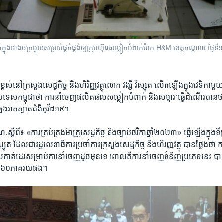
​ក្នុង​រោងចក្រ​មួយ​សម្រាប់​ផ្គត់ផ្គង់​ឲ្យ​ក្រុមហ៊ុន​សម្លៀកបំពាក់​ម៉ាក H&M ខេត្ត​កណ្ដាល
ន់​ខ្ពស់​នៅ​ក្រសួង​សេដ្ឋកិច្ច​ និង​ហិរិញ្ញវត្ថុ​លោក​ វង្សី​ វិស្សុត​ លើក​ឡើង​ក្នុង​វេទិ
ប្រទេស​កម្ពុជាថា​ ការ​នាំ​ចេញ​ផលិត​ផល​សម្លៀក​បំពាក់​ និង​សម្ភារៈ​ធ្វើ​ដំណើរ​បាន​ថយ​ច
ង​រាត​ត្បាត​ជំងឺ​កូវីដ​១៩​។
តី​ពី​៖ «ការ​គ្រប់​គ្រង​ម៉ាក្រូ​សេដ្ឋកិច្ច​ និង​ច្បាប់​ថវិកា​ឆ្នាំ​២០២៣​»​ ធ្វើឡើង​ក្នុង​ទី
ស្សុត ​ដែល​ជា​រដ្ឋ​លេខាធិការ​ប្រចាំ​ការ​ក្រសួង​សេដ្ឋ​កិច្ច​ និង​ហិរញ្ញវត្ថុ​ បាន​ថ្លែងថា កម្
ល​កាត់​ដេរសម្រាប់​ការ​នាំចេញដូច​មុន​ទេ​ ពោល​គឺ​ការ​នាំ​ចេញ​ទំនិញ​ប្រភេទ​នេះ​ បាន
់​៦០​ភាគ​រយ​ផង។