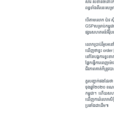
សារៈសំខាន់​ចំពោះ​ការង
ពន្ធ​ទាំង​ពីរ​នេះសម្
បើតាម​លោក​ ប៉ាវ ស៊ីណ
GSPសម្រាប់​កម្ពុជា​
ផ្សារ​សហគ​មន៍​អឺរ៉ុប​
​លោក​ប្រាប់វីអូអេ​
ឃើញថាខ្វះ order [កា
នៅ​តែ​បង្ក​ការ​ខ្វះខ
ផ្អែក​ធ្វើ​ការ​ពេញ​ម៉ោ
ជីវភាព​គាត់​ក៏ត្រូវបា
គួរ​បញ្ជាក់​ផងដែរ​ថា​
ចុង​ឆ្នាំ​២០២០​ ខណៈ​មា
កម្ពុជា​។ ​ ហើយសហ​ភា
ឃើញ​ការ​រំលោភ​សិទ្ធិ
ប្រឆាំង​ជា​ដើម​៕