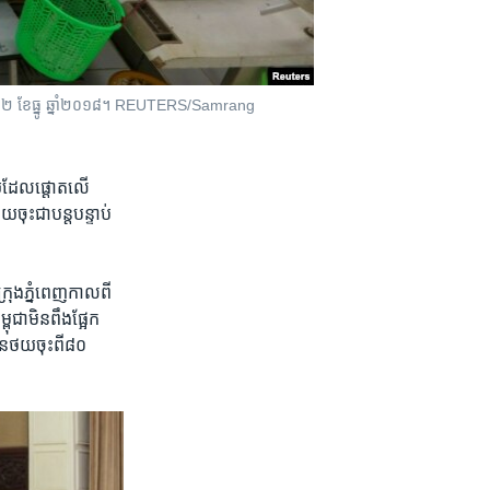
 ថ្ងៃ​ទី១២ ខែធ្នូ ឆ្នាំ​២០១៨។ REUTERS/Samrang
កាមួយ​ដែល​ផ្តោតលើ
ុះ​ជា​បន្ត​បន្ទាប់​
ក្រុង​ភ្នំពេញ​កាល​ពី​
ពុជា​មិន​ពឹង​ផ្អែក​
​ថយ​ចុះ​ពី​៨០​