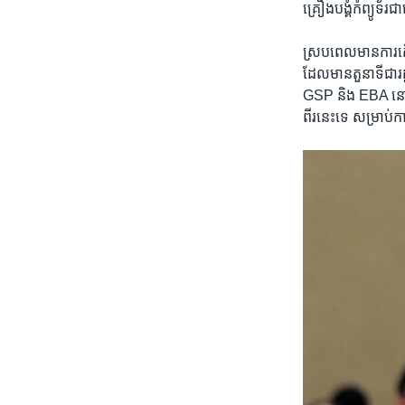
គ្រឿង​បង្គំ​កំព្យូទ័រ
ស្រប​ពេល​មាន​ការ​កើ
ដែល​មាន​តួនាទី​ជា​រដ្ឋម
GSP និង​ EBA នោះ​ទេ 
ពីរ​នេះ​ទេ សម្រាប់​ក