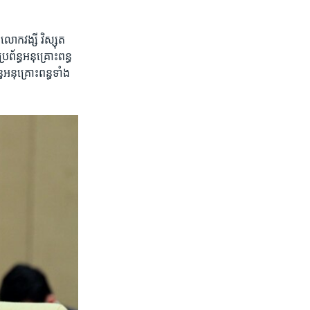
ក​វង្សី​ វិស្សុត​
រព័ន្ធ​អនុ​គ្រោះ​ពន្ធ​
នុ​គ្រោះ​ពន្ធ​ទាំង​