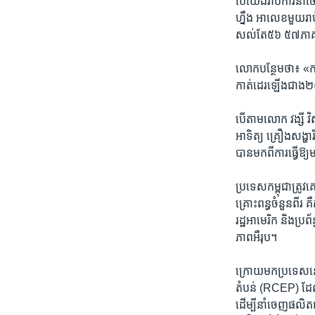
បើ​យើង​រាប់​ការ​នាំ​ច
ហ្នឹង​ អា​លេខ​មួយ​រ
សល់​តែ៥​៦​ ៥៧​ភា
លោក​បន្ថែម​ថា​៖ «
កាត់​ដេរ​ឡើង​ជាង​
បើ​តាម​លោក ​វង្សី​ វិ
អាទិត្យ​ គ្រឿង​សង្ហា
បាន​មក​ពី​ការ​ធ្វើ​ឱ្យ
ប្រទេស​កម្ពុជាត្រូវ​គេ
គ្រោះ​ពន្ធ​ចំនួន​ពី
រដ្ឋ​អាមេរិក​ និងប្
ភាព​អឺរុប​។
ក្រោយ​មក​ប្រទេស​នេះ​ 
តំបន់ (RCEP) ដែល​ទទួល
ដើម្បី​នាំ​ចេញ​ផលិត