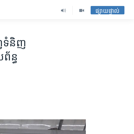
ផ្សាយផ្ទាល់
ញ​ទំនិញ​
ព័ន្ធ​