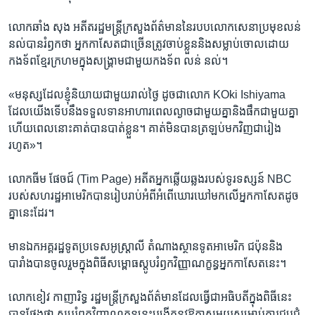
លោក​ឆាំង សុង ​អតីត​រដ្ឋមន្ដ្រី​ក្រសួង​ព័ត៌មាន​នៃ​របប​លោក​សេនា​ប្រមុខ​លន់
នល់​បាន​រំឭក​ថា ​អ្នក​កាសែត​ជាច្រើន​ត្រូវ​ចាប់ខ្លួន​និង​សម្លាប់​ចោល​ដោយ​
កងទ័ព​ខ្មែរ​ក្រហម​ក្នុង​សង្គ្រាម​ជាមួយ​កង​ទ័ព លន់ នល់។
«មនុស្ស​ដែល​ខ្ញុំ​និយាយ​ជាមួយ​រាល់ថ្ងៃ ​ដូចជា​លោក​ KOki Ishiyama ​
ដែល​យើង​ទើប​នឹង​ទទួលទាន​អាហារ​ពេល​ល្ងាច​ជាមួយគ្នា​និង​ផឹក​ជាមួយគ្នា ​
ហើយ​ពេល​នោះ​គាត់​បាន​បាត់​ខ្លួន។​ គាត់​មិន​បាន​ត្រឡប់​មក​វិញ​ជា​រៀង​
រហូត»។​
លោក​ធីម ផែចជ៍ ​(Tim Page) ​អតីត​អ្នកឆ្លើយឆ្លង​របស់​ទូរទស្សន៍​ NBC ​
របស់​សហ​រដ្ឋ​អាមេរិក​បាន​រៀបរាប់​អំពី​អំពើ​ឃោរឃៅ​មក​លើ​អ្នក​កាសែត​ដូច
គ្នា​នេះ​ដែរ។​
មាន​ឯកអគ្គ​រដ្ឋទូត​ប្រទេស​អូស្ដ្រាលី ​តំណាង​ស្ថានទូត​អាមេរិក ​ជប៉ុន​និង​
បារាំង​បាន​ចូលរួម​ក្នុង​ពិធី​សម្ពោធ​ស្តូប​រំឭក​វិញ្ញាណ​ក្ខន្ធ​អ្នក​កាសែត​នេះ។​
លោក​ខៀវ កាញារិទ្ធ ​រដ្ឋមន្ដ្រី​ក្រសួង​ព័ត៌មាន​ដែល​ធ្វើជា​អធិបតី​ក្នុង​ពិធី​នេះ​
បាន​ថ្លែង​ថា​ ស្តូប​រំឭក​វិញ្ញាណ​ក្ខន្ធនេះ​បង្កើត​នូវ​ឱកាស​មួយ​សម្រាប់​ការ​ជួប​ជុំ​