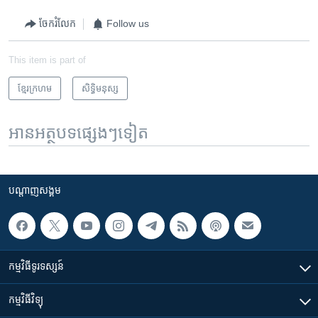
ចែករំលែក
Follow us
This item is part of
ខ្មែរ​ក្រហម
សិទ្ធិ​មនុស្ស
អានអត្ថបទផ្សេងៗទៀត
បណ្តាញ​សង្គម
កម្មវិធី​ទូរទស្សន៍
កម្មវិធី​វិទ្យុ