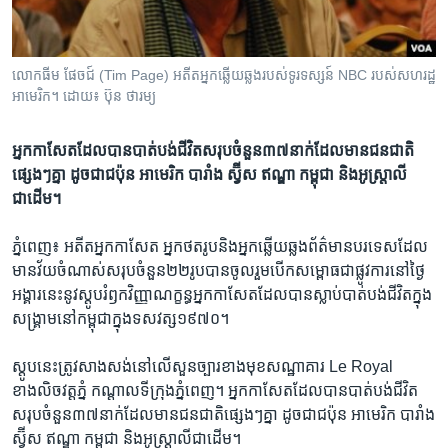
រចនា
សម្ព័ន្ធ​
Khmer English
រំលង​
និង​
លោក​ធីម ផែចជ៍ ​(Tim Page) ​អតីត​អ្នកឆ្លើយឆ្លង​របស់​ទូរទស្សន៍​ NBC ​របស់​សហ​រដ្ឋ​
បណ្តាញ​សង្គម
អាមេរិក​។ ដោយ៖ ប៊ុន ថារម្យ
ចូល​
ទៅ​
កាន់​
អ្នកកាសែត​ដែល​បាន​បាត់​បង់ជីវិត​សរុប​ចំនួន​៣៧​នាក់​ដែលមាន​ជនជាតិ​
ទំព័រ​
ផ្សេងៗ​គ្នា ​ដូចជា​ជប៉ុន ​អាមេរិក ​បារាំង ​ស្វ៊ីស ​ឥណ្ឌា​ កម្ពុជា ​និង​អូស្ត្រាលី​
ភាសា
ស្វែង​
ជាដើម។​
រក
​ភ្នំពេញ​៖ អតីត​អ្នកកាសែត​ អ្នក​ថតរូប​និង​អ្នកឆ្លើយឆ្លង​ព័ត៌មាន​បរទេស​ដែល​
មាន​វ័យ​ចំណាស់​សរុប​ចំនួន​២២​រូប​បាន​ចូលរួម​បើក​សម្ពោធ​ជា​ផ្លូវការ​នៅ​ថ្ងៃ​
អង្គារ​នេះ​នូវ​ស្តូប​រំឭក​វិញ្ញាណ​ក្ខន្ធ​អ្នកកាសែត​ដែល​បាន​ស្លាប់បាត់​បង់​ជីវិត​ក្នុង​
សង្គ្រាម​នៅ​កម្ពុជា​ក្នុង​ទសវត្ស​១៩៧០។​
ស្តូប​នេះ​ត្រូវ​សាងសង់​នៅលើ​សួនច្បារ​ខាង​មុខ​សណ្ឋាគារ ​Le Royal ​
ខាងលិច​វត្តភ្នំ ​កណ្តាល​ទីក្រុង​ភ្នំពេញ។​ អ្នកកាសែត​ដែល​បាន​បាត់​បង់ជីវិត​
សរុប​ចំនួន​៣៧​នាក់​ដែលមាន​ជនជាតិ​ផ្សេងៗ​គ្នា ​ដូចជា​ជប៉ុន ​អាមេរិក ​បារាំង
​ស្វ៊ីស ​ឥណ្ឌា​ កម្ពុជា ​និង​អូស្ត្រាលី​ជាដើម។​