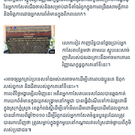
នៃ​អ្នក​កាសែត​ជើងចាស់​និង​សម្រាប់​ជាទី​តាំង​រំឭក​ក្នុង​ការ​ពង្រឹង​សាមគ្គី​ភាព​
និង​មិត្តភាព​រវាង​អ្នក​សារ​ព័ត៌មាន​ក្នុង​ពិភព​លោក។​
លោក​ខៀវ កាញារិទ្ធ​បាន​ថ្លែង​ប្រាប់​អ្នក​
កាសែត​បន្ថែម​ថា ​តាម​រយៈ​ស្តូប​នេះ​សាច់​
ញាតិ​របស់​ជន​រងគ្រោះ​នឹង​អាចមក​គោរព​
វិញ្ញាណ​ក្ខន្ធ​ពួកគេ​នៅ​ទីនេះ។​
«អាច​ឲ្យ​អ្នក​គ្រប់​ប្រទេស​ទាំង​អស់​គេ​អាច​មក​ដើម្បី​គោរព​បង​ប្អូន​គេ​ ឪពុក​
របស់​ពួក​គេ ​និង​ជីតា​របស់​ពួកគេ​នៅ​ទី​នេះ»។​
កាលពី​ថ្ងៃ​អង្គារ​ម្សិលមិញ​នេះ ​អតីត​អ្នក​កាសែត​បរទេស​ដែល​បាន​ឆ្លងកាត់​
ការ​យក​ព័ត៌មាន​ក្នុង​យុគ​សង្គ្រាម​នៅ​កម្ពុជា​ បានធ្វើ​ដំណើរ​ទៅកាន់​វត្ត​ពោធិ៍​
ក្នុង​ស្រុក​ភ្នំស្រួច ​ខេត្ត​កំពង់ស្ពឺ​ដើម្បី​ទៅ​មើល​ដើម​ពោធិ៍​មួយ​ដើម​ដែល​ពួកគេ​
បាន​ដាំ​កាលពី​ឆ្នាំ​២០១០ ​ដើម្បី​រំឭក​ដល់​អ្នក​កាសែត​ចំនួន​បួនរូប​ដែល​ត្រូវ​
បាន​រក​ឃើញ​ថា​ ត្រូវ​សម្លាប់​ក្នុង​ថ្លុក​មួយ​នៅ​កណ្តាល​វាលស្រែ​ដាច់​ឆ្ងាយ​ពី​ភូមិ​
របស់​ប្រជាជន៕​