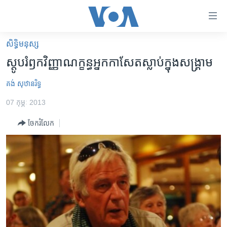
ភ្ជាប់​
ទៅ​
គេហទំព័រ​
សិទ្ធិ​មនុស្ស
កម្ពុជា
ទាក់ទង
ស្តូប​រំឭក​វិញ្ញាណ​ក្ខន្ធ​អ្នក​កាសែត​​ស្លាប់ក្នុង​សង្គ្រាម​​
រំលង​
អន្តរជាតិ
និង​
គង់ សុឋានរិទ្ធ
អាមេរិក
ចូល​
07 កុម្ភៈ 2013
ទៅ​​
ចិន
ទំព័រ​
ចែករំលែក
ហេឡូវីអូអេ
ព័ត៌មាន​​
តែ​
កម្ពុជាច្នៃប្រតិដ្ឋ
ម្តង
ព្រឹត្តិការណ៍ព័ត៌មាន
រំលង​
និង​
ទូរទស្សន៍ / វីដេអូ​
ចូល​
វិទ្យុ / ផតខាសថ៍
ទៅ​
ទំព័រ​
កម្មវិធីទាំងអស់