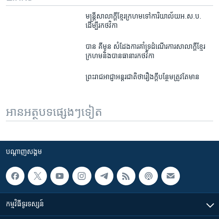
មន្ដ្រី​សាលាក្ដី​ខ្មែរក្រហម​ទៅ​ការិយាល័យ​អ.ស.ប.​
ដើម្បី​រក​ថវិកា
បាន គីមូន​ សំដែង​ការគាំទ្រ​ដំណើរការ​សាលាក្តី​ខ្មែរ
ក្រហម​និង​បាន​ធានា​រក​ថវិកា
ព្រះរាជ​អាជ្ញា​អន្តរជាតិ​ថា​រឿងក្តី​បន្ថែម​ត្រូវ​តែ​មាន​
អានអត្ថបទផ្សេងៗទៀត
បណ្តាញ​សង្គម
កម្មវិធី​ទូរទស្សន៍