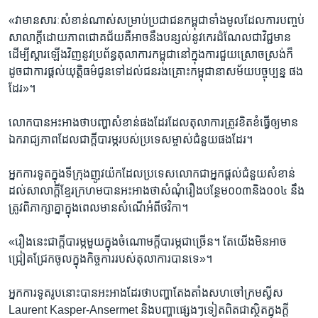
«វា​មាន​សារៈ​សំខាន់​ណាស់​សម្រាប់​ប្រជាជន​កម្ពុជា​ទាំងមូល​ដែល​ការ​បញ្ចប់​
សាលាក្តី​ដោយ​ភាព​ជោគជ័យ​គឺ​អាច​នឹង​បន្សល់​នូវ​កេរដំណែល​ជាវិជ្ជមាន ​
ដើម្បី​ស្តារ​ឡើងវិញ​នូវ​ប្រព័ន្ធ​តុលាការ​កម្ពុជា​នៅក្នុង​ការ​ជួយស្រោចស្រង់​ក៏ ​
ដូចជា​ការ​ផ្តល់​យុត្តិធម៌​ជូន​ទៅ​ដល់​ជនរងគ្រោះ​កម្ពុជា​នា​សម័យ​បច្ចុប្បន្ន ​ផង​
ដែរ»។
លោកបាន​អះអាង​ថា​បញ្ហា​សំខាន់​ផង​ដែរ​ដែល​តុលាការ​ត្រូវ​ខិត​ខំ​ធ្វើ​ឲ្យ​មាន ​
ឯករាជ្យភាព​ដែល​ជាក្តី​បារម្ភ​របស់​ប្រទេស​ម្ចាស់​ជំនួយ​ផង​ដែរ។
អ្នកការទូត​ក្នុង​ទីក្រុង​ញូវយ៉ក​ដែល​ប្រទេស​លោក​ជាអ្នកផ្តល់​ជំនួយ​សំខាន់ ​
ដល់​សាលាក្តី​ខ្មែរ​ក្រហម​បានអះអាង​ថា​សំណុំរឿង​បន្ថែម​០០៣​និង​០០៤ ​នឹង​
ត្រូវ​ពិភាក្សា​គ្នា​ក្នុង​ពេល​មាន​សំណើ​អំពី​ថវិកា។
«រឿងនេះ​ជាក្តី​បារម្ភ​មួយ​ក្នុង​ចំណោម​ក្តី​បារម្ភ​ជាច្រើន។​ តែ​យើង​មិនអាច​
ជ្រៀតជ្រែក​ចូល​ក្នុង​កិច្ចការ​របស់​តុលាការ​បាន​ទេ»។
អ្នកការទូត​រូប​នោះ​បានអះអាង​ដែរ​ថា​បញ្ហា​តែងតាំង​សហចៅក្រម​ស្វីស​
Laurent Kasper-Ansermet ​និង​បញ្ហា​ផ្សេងៗ​ទៀត​ពិតជា​ស្ថិត​ក្នុងក្តី​