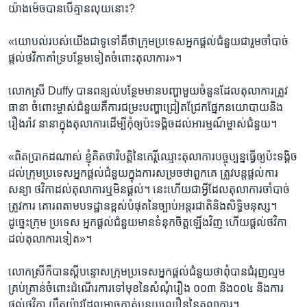
យ៉ាង​ម៉េច​បាន​បើ​គ្មាន​លុយនោះ?
«យោបល់​របស់​យើង​ជា​ទូទៅ​គឺថា​ក្រុមប្រទេស​អ្នកផ្តល់​ជំនួយ​ជារួម​ចាំបាច់​
ផ្តល់​ថវិកា​គាំទ្រ​បន្ថែម​ទៀត​ចំពោះ​តុលាការ»។
លោកស្រី​ Duffy ​បានពន្យល់​បន្ថែម​មាន​បញ្ហា​មួយ​ចំនួន​ដែល​តុលាការ​ត្រូវ​
ធានា ​ចំពោះ​ម្ចាស់​ជំនួយ​គឺ​ការជម្រះ​បញ្ហា​ជ្រៀតជ្រែក​ផ្នែក​នយោបាយ​និង​
រឿងរ៉ាវ ​នានា​ក្នុង​តុលាការ​ដើម្បី​កុំឲ្យ​ប៉ះទង្គិច​ដល់​អារម្មណ៍​ម្ចាស់​ជំនួយ។
«ពិតប្រាកដ​ណាស់​ ខ្ញុំ​គិត​ថា​វិបត្តិ​នៃ​កេរ្តិ៍​ឈ្មោះ​តុលាការ​បច្ចុប្បន្ន​ធ្វើឲ្យ​ប៉ះទង្គិច
​ដល់​ក្រុម​ប្រទេស​អ្នកផ្តល់​ជំនួយ​ក្នុង​ការ​សម្រច​ថា​ពួកគេ​ ត្រូវ​បន្ត​ផ្តល់​ការ​
សន្យា ​ថវិកា​ដល់​តុលាការ​ឬ​មិន​ផ្តល់។​ នេះ​ហើយ​ជាអ្វីដែល​តុលាការ​ចាំបាច់​
ត្រូវការ ​គោរព​តាម​បទដ្ឋាន​ខ្ពស់​បំផុត​នៃ​ច្បាប់​អន្តរជាតិ​និង​សិទ្ធិមនុស្ស។​
ដូច្នេះ​ក្រុម ​ប្រទេស​ អ្នកផ្តល់​ជំនួយ​មាន​ទំនុក​ចិត្ត​ឡើង​វិញ​ ហើយ​ផ្តល់​ថវិកា​
ដល់​តុលាការ​ទៀត»។
លោកស្រី​ក៏​បាន​ស្តីបន្ទោស​ក្រុម​ប្រទេស​អ្នកផ្តល់​ជំនួយ​ថា​ពុំបាន​ជំរុញ​ល្មម​
គ្រប់គ្រាន់​ចំពោះ​ដំណើរការ​ទៅមុខ​នៃ​សំណុំរឿង​ ០០៣ និង​០០៤​ និង​ការ
ផ្តល់​ថវិកា​ យឺតយ៉ាវ​ដែល​អាច​កាត់​បន្ថយ​ល្បឿន​នៃ​តុលាការ។