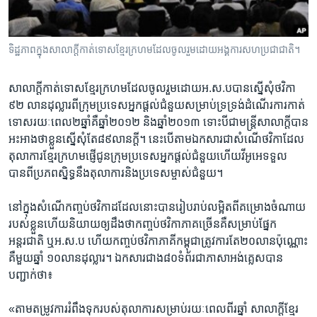
រចនា
សម្ព័ន្ធ​
Khmer English
រំលង​
ទិដ្ឋភាពក្នុង​សាលាក្តី​កាត់ទោស​ខ្មែរក្រហម​ដែល​ចូលរួម​ដោយអង្គការ​សហប្រជាជាតិ។
និង​
បណ្តាញ​សង្គម
ចូល​
ទៅ​
សាលាក្តី​កាត់ទោស​ខ្មែរក្រហម​ដែល​ចូលរួម​ដោយ​អ.ស.ប​បានស្នើសុំ​ថវិកា​
កាន់​
៩២ លានដុល្លារ​ពី​ក្រុម​ប្រទេស​អ្នកផ្តល់​ជំនួយ​សម្រាប់​ទ្រទ្រង់​ដំណើរការ​កាត់
ទំព័រ​
ទោស​រយៈពេល​២ឆ្នាំ​គឺឆ្នាំ​២០១២​ និង​ឆ្នាំ២០១៣ ​ទោះបី​ជា​មន្ត្រី​សាលាក្តី​បាន​
ភាសា
ស្វែង​
អះអាង​ថា​ខ្លួន​ស្នើ​សុំ​តែ​៨៩​លាន​ក្តី។​ នេះបើ​តាម​ឯកសារ​ជា​សំណើ​ថវិកា​ដែល​
រក
តុលាការ​ខ្មែរក្រហម​ផ្ញើ​ជូន​ក្រុម​ប្រទេស​អ្នកផ្តល់​ជំនួយ​ហើយ​វីអូអេ​ទទួល​
បានពី​ប្រភព​ស្និទ្ធ​នឹង​តុលាការ​និង​ប្រទេស​ម្ចាស់​ជំនួយ។
នៅ​ក្នុង​សំណើ​កញ្ចប់​ថវិកា​ដដែល​នោះ​បាន​រៀបរាប់​លម្អិត​ពី​គម្រោង​ចំណាយ​
របស់​ខ្លួន​ហើយ​និយាយ​ឲ្យដឹងថា​កញ្ចប់​ថវិកា​ភាគច្រើន​គឺ​សម្រាប់​ផ្នែក​
អន្តរជាតិ ​ឬ​អ.ស.ប​ ហើយ​កញ្ចប់​ថវិកា​ភាគី​កម្ពុជា​ត្រូវការ​តែ​២០លាន​ប៉ុណ្ណោះ​
គឺ​មួយ​ឆ្នាំ ​១០​លាន​ដុល្លារ។​ ឯកសារ​ជាង​៨០​ទំព័រ​ជា​ភាសា​អង់គ្លេស​បាន​
បញ្ជាក់​ថា៖
«តាម​តម្រូវការ​រំពឹងទុក​របស់​តុលាការ​សម្រាប់​រយៈពេល​ពីរឆ្នាំ​ សាលាក្តី​ខ្មែរ​