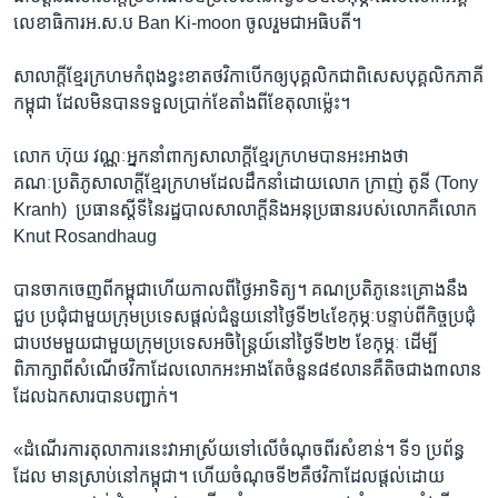
លេខា​ធិការ​អ.ស.ប​ Ban Ki-moon​ ចូលរួម​ជា​អធិបតី។
សាលាក្តី​ខ្មែរក្រហម​កំពុង​ខ្វះខាត​ថវិកា​បើកឲ្យ​បុគ្គលិក​ជាពិសេស​បុគ្គលិក​ភាគី​
កម្ពុជា​ ដែល​មិន​បាន​ទទួល​ប្រាក់​ខែ​តាំងពី​ខែ​តុលា​ម៉្លេះ។
លោក ​ហ៊ុយ វណ្ណៈ​អ្នកនាំពាក្យ​សាលាក្តី​ខ្មែរក្រហម​បាន​អះអាង​ថា​
គណៈប្រតិភូ​សាលាក្តី​ខ្មែរក្រហម​ដែលដឹកនាំ​ដោយលោក​ ក្រាញ់ តូនី ​(Tony
Kranh) ​ ប្រធាន​ស្តីទី​នៃ​រដ្ឋបាល​សាលាក្តី​និង​អនុប្រធាន​របស់​លោក​គឺ​លោក​
Knut Rosandhaug
បានចាកចេញ​ពី​កម្ពុជា​ហើយ​កាលពី​ថ្ងៃ​អាទិត្យ។​ គណប្រតិភូ​នេះ​គ្រោង​នឹង​
ជួប​ ប្រជុំ​ជាមួយ​ក្រុមប្រទេស​ផ្តល់​ជំនួយ​នៅថ្ងៃទី​២៤​ខែ​កុម្ភៈ​បន្ទាប់​ពី​កិច្ចប្រជុំ
ជា​បឋម​មួយ​ជាមួយ​ក្រុម​ប្រទេស​អចិន្ត្រៃយ៍​នៅថ្ងៃទី​២២ ​ខែ​កុម្ភៈ​ ដើម្បី​
ពិភាក្សា​ពី​សំណើ​ថវិកា​ដែល​លោក​អះអាង​តែ​ចំនួន​៨៩​លាន​គឺ​តិច​ជាង​៣​លាន​
ដែល​ឯកសារ​បាន​បញ្ជាក់។
«ដំណើរការ​តុលាការ​នេះ​វាអាស្រ័យ​ទៅ​លើ​ចំណុច​ពីរ​សំខាន់។​ ទី១ ​ប្រព័ន្ធ​
ដែល ​មាន​ស្រាប់​នៅ​កម្ពុជា។​ ហើយ​ចំណុច​ទី​២​គឺ​ថវិកា​ដែល​ផ្តល់​ដោយ​