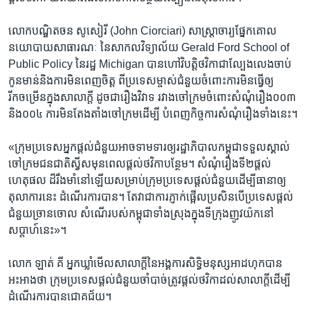
លោកបណ្ឌិត​ចន សូសៀរី ​(John Ciorciari) ​សាស្ត្រាចារ្យ​ផ្នែកគោល​
នយោបាយ​សាធារណៈ ​នៃ​សាកលវិទ្យាល័យ ​Gerald Ford School ​of
Public Policy ​នៃ​រដ្ឋ ​Michigan​ បាន​ហៅ​វិបត្តិ​ថវិកា​ជា​ល្បែង​លេង​ចាប់​
កូន​មាន់​និង​ការមិន​ពេញចិត្ត ​ពី​ប្រទេស​ម្ចាស់​ជំនួយ​ចំពោះ​ការ​មិន​ធ្វើ​ឲ្យ​
រីកចម្រើន​ក្នុង​សាលាក្តី​ ដូចជា​រឿង​វិវាទ​ រវាង​ចៅក្រម​ចំពោះ​សំណុំរឿង​០០៣
និង០០៤​ ការមិន​តែងតាំង​ចៅក្រម​ដើម្បី ​បំពេញ​កិច្ចការ​សំណុំរឿង​ទាំងនេះ។
«ក្រុម​ប្រទេស​អ្នកផ្តល់​ជំនួយ​អាចទាមទារ​ឲ្យ​រដ្ឋាភិបាល​កម្ពុជា​ទទួល​ស្គាល់​
ចៅក្រម​ជនជាតិ​ស្វីស​មុន​ពេល​ផ្តល់ថវិកា​បន្ថែម។​ សំណុំរឿង​ទី២​ផ្តល់​
ហេតុផល​ ដ៏​រឹងមាំ​នៅ​ឡើយ​សម្រាប់​ក្រុម​ប្រទេស​ផ្តល់​ជំនួយ​ដើម្បី​ធានា​ឲ្យ​
តុលាការ​នេះ ​ដំណើរការ​បាន។​ តែវា​ជា​ការ​ភ្ញាក់ផ្អើល​ប្រសិនបើ​ប្រទេស​ផ្តល់​
ជំនួយ​ច្រាន​ចោល ​សំណើ​របស់​កម្ពុជា​ទាំងស្រុង​ក្នុង​ទីក្រុង​ញូវយ៉ក​នៅ​
សប្តាហ៍​នេះ»។
លោក ឡាត់ គី​ អ្នកឃ្លាំ​មើល​សាលាក្តី​នៃ​អង្គការ​សិទ្ធិមនុស្ស​អាដហុក​បាន
អះអាង​ថា​ ក្រុម​ប្រទេស​ផ្តល់​ជំនួយ​ចាំបាច់​ត្រូវ​ផ្តល់​ថវិកា​ដល់​សាលាក្តី​ដើម្បី​
ដំណើរការ​បានជោគជ័យ។