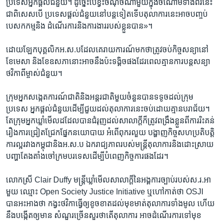
ប្រទេស​អ្នកផ្តល់​ជំនួយ។​ ដូច្នេះ​បើខ្វះ​ចំណុច​ណា​មួយ​ក្នុង​ចំណោម​ទាំង​ពីរ​នេះ​
ជា​ពិសេស​បើ ​ប្រទេស​ផ្តល់​ជំនួយ​នៅ​បន្ត​ទៀត​ទើប​តុលាការ​នេះ​អាច​បញ្ចប់​
បេសកកម្ម​និង ​ដំណើរការ​និង​ការងារ​របស់​ខ្លួន​បាន»។
ដោយ​ឡែក​បុគ្គលិក​អ.ស.ប​ដែល​គេរាយការណ៍​មក​ថា​ត្រូវ​ចប់​កិច្ចសន្យា​នៅ​
ខែ​មេសា ​និង​ខែ​ឧសភា​នោះ​អាច​នឹង​ប៉ះទង្គិច​ផង​ដែរ​ពេល​គ្មាន​ការ​បន្ត​សន្យា​
ថវិកា​ពីម្ចាស់​ជំនួយ។
ក្រុមអ្នក​សង្កេតការណ៍​ជាតិ​និង​អន្តរជាតិ​មួយ​ចំនួន​បាន​ទទូច​ដល់​ក្រុម​
ប្រទេស ​អ្នក​ផ្តល់​ជំនួយ​ដើម្បី​ជួយ​ដល់​តុលាការ​នេះ​ចប់​ដោយ​គ្មាន​បរាជ័យ។
តែក្រុម​អ្នកឃ្លាំមើល​ដដែល​បាន​ជំរុញ​ដល់​សាលាក្តី​ក៏ត្រូវពង្រឹង​ខ្លួន​ពី​ការរិះគន់​
រឿង​ការជ្រៀតជ្រែក​ផ្នែក​នយោបាយ​ អំពើ​ពុករលួយ​ បង្ហាញ​កិច្ចសហ​ប្រតិបត្តិ
ការ​ល្អ​រវាង​កម្ពុជា​និង​អ.ស.ប​ ឯករាជ្យភាព​របស់​មន្ត្រី​តុលាការ​និង​ដោះស្រាយ​
បញ្ហា​តែងតាំង​ចៅក្រម​បរទេស​ដើម្បី​បំពេញ​កិច្ចការ​ផងដែរ។
លោកស្រី​ Clair Duffy ​មន្ត្រី​ឃ្លាំមើល​សាលាក្តី​នៃ​អង្គការ​ច្បាប់​របស់​ស.រ.អា​
មួយ ​ឈ្មោះ​ Open Society ​Justice Initiative​ ឬហៅកាត់ថា​ OSJI ​
បាន​អះអាង​ថា ​កង្វះ​ថវិកា​ធ្វើឲ្យ​ខូចខាត​ដល់​មុខមាត់​តុលាការ​ទាំងមូល​ ហើយ​
នឹង​បង្កើត​ឲ្យមាន ​សំណួរ​ច្រើន​សួរ​ថា​តើ​តុលាការ​ អាច​ដំណើរការ​ទៅមុខ​