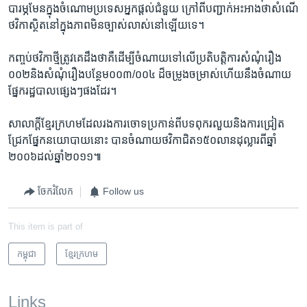
បារម្ភ​មែន​ក្នុង​ចំណោម​ប្រទេស​អ្នកផ្តល់​ជំនួយ​ ក្រៅពី​បញ្ជាក់​អះអាង​ថា​សំណើ​
ថវិកា​ស្ថិតនៅ​ក្នុងភាព​មិនច្បាស់​លាស់​នៅ​ឡើយ​ទេ។
កញ្ចប់​ថវិកា​ថ្មី​ត្រូវគេ​ដឹង​ថា​គឺ​ដើម្បី​ចំណាយ​ទៅ​លើ​ប្រតិបត្តិការ​សំណុំរឿង​
០០២​និង​សំណុំ​រឿង​បន្ថែម​០០៣/០០៤​ ដ៏ចម្រូង​ចម្រាស់​ហើយ​នឹង​ចំណាយ​
ផ្នែក​រដ្ឋបាល​ផ្សេងៗ​ផង​ដែរ។
សាលាក្តី​ខ្មែរក្រហម​ដែលរង​ការ​ចោទ​ប្រកាន់​ពី​បទពុករលួយ​និង​ការជ្រៀត
ជ្រែក​ផ្នែក​នយោបាយ​នោះ​ បាន​ចំណាយ​ថវិកា​ជិត​១៥០​លាន​ដុល្លារ​ពី​ឆ្នាំ​
២០០៦​ដល់​ឆ្នាំ​២០១១៕
ចែករំលែក
Follow us
This item is part of
កម្ពុជា
ខ្មែរ​ក្រហម
Links