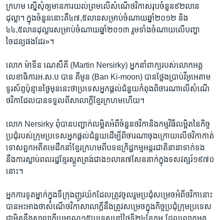
ក្រហម​ ស្នើសុំ​ឲ្យ​មាន​ការ​យល់ព្រម​លើ​សំណើ​ថវិកា​សរុប​ចំនួន​៩២​លាន​
ដុល្លា។​ ក្នុង​ចំនួន​នោះ​គឺ​៤៧,៥លាន​សម្រាប់​ចំណាយ​ឆ្នាំ២០១២​ និង
៤៤,៥លាន​ដុល្លារ​សម្រាប់​ចំណាយ​ឆ្នាំ២០១៣​ រួមទាំង​ចំណាយ​លើ​បញ្ហា​
ចៃដន្យ​ផង​ដែរ»។
លោក ​ម៉ាទីន ណេសឺគី (Martin Nersirky)​ អ្នកនាំពាក្យ​របស់​លោក​អគ្គ
លេខាធិការ​អ.ស.ប​ បាន គីមូន (Ban Ki-moon) ​បាន​ថ្លែង​ប្រាប់​វីអូអេ​តាម​
ទូរស័ព្ទ​ប៉ុន្មាន​ថ្ងៃ​មុន​នេះ​ថា​ប្រទេស​អ្នកផ្តល់​ជំនួយ​កំពុង​ពិចារណា​លើ​សំណើ​
ថវិកា​ដែល​បាន​ទទួល​ពី​សាលាក្តី​ខ្មែរ​ក្រហម​ហើយ។
លោក Nersirky ​ពុំបាន​បញ្ជាក់​លម្អិត​អំពី​ចំនួន​ថវិកា​និង​កម្មវិធី​លម្អិត​នៃ​កិច្ច​
ប្រជុំ​របស់​ក្រុម​ប្រទេស​អ្នកផ្តល់​ជំនួយ​ដើម្បី​ពិចារណា​ចុងក្រោយ​លើ​ថវិកា​កាត់
ទោស​ពួកអតីត​មេដឹកនាំ​ខ្មែរក្រហម​ពី​បទឧក្រិដ្ឋកម្ម​អន្តរជាតិ​នានា​ទាក់ទង​
នឹង​ការស្លាប់​ពលរដ្ឋខ្មែរ​ស្លូតត្រង់​ជាង១លាន​៧សែននាក់​ក្នុង​ទសវត្សរ៍​១៩៧០
​នោះ។
អ្នកការទូត​ម្នាក់​ក្នុង​ទីក្រុង​ញូវយ៉ក​ដែលត្រូវ​ចូលរួម​ប្រជុំ​សម្រេច​អំពី​ថវិកា​នោះ​
បាន​អះអាង​ថា​សំណើ​ថវិកា​សាលាក្តី​នឹង​ត្រូវ​សម្រេច​ក្នុង​កិច្ច​ប្រជុំ​ក្រុម​ប្រទេស​
ជាមិត្ត​នឹង​សាលាក្តី​ប្រមាណ​១៥​ប្រទេស​នៅ​ថ្ងៃទី​២៤​ខែកុម្ភៈ​ដែល​លោក​អគ្គ