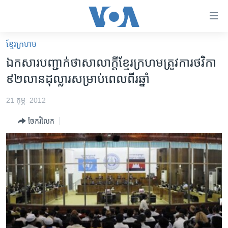
ភ្ជាប់​
ទៅ​
គេហទំព័រ​
ខ្មែរ​ក្រហម
កម្ពុជា
ទាក់ទង
ឯកសារ​បញ្ជាក់​ថា​សាលាក្តីខ្មែរ​ក្រហម​ត្រូវ​ការ​ថវិកា​
រំលង​
អន្តរជាតិ
៩២​លាន​ដុល្លារ​សម្រាប់​ពេល​ពីរ​ឆ្នាំ
និង​
អាមេរិក
ចូល​
21 កុម្ភៈ 2012
ទៅ​​
ចិន
ទំព័រ​
ចែករំលែក
ហេឡូវីអូអេ
ព័ត៌មាន​​
តែ​
កម្ពុជាច្នៃប្រតិដ្ឋ
ម្តង
ព្រឹត្តិការណ៍ព័ត៌មាន
រំលង​
និង​
ទូរទស្សន៍ / វីដេអូ​
ចូល​
វិទ្យុ / ផតខាសថ៍
ទៅ​
ទំព័រ​
កម្មវិធីទាំងអស់