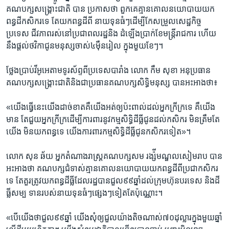
គណបក្ស​សង្គ្រោះជាតិ​ បាន​ ប្រកាស​ថា​ ពួកគេ​គ្មាន​គោល​នយោបាយ​យក​
ពន្ធដី​កសិករ​ទេ​ តែ​យក​ពន្ធដី​ពី ​នាយ​ទុន​ធំៗ​ដើម្បី​កែ​សម្រួល​សេដ្ឋកិច្ច​
ប្រទេស​ ជីវភាព​រស់នៅ​ប្រជាពល​រដ្ឋ​និង​ ដំឡើង​ប្រាក់​ខែ​មន្ត្រីរាជការ​ ហើយ
នឹង​ផ្តល់​ថវិកា​ជូន​មនុស្សចាស់​៤ម៉ឺន​រៀល​ ក្នុង​មួយ​ខែៗ។​
ថ្លែងប្រាប់​វីអូអេ​តាម​ទូរស័ព្ទ​ពីប្រទេស​បារាំង​ លោក​ កឹម សុខា​ អនុប្រធាន​
គណបក្ស​សង្គ្រោះជាតិ​និង​ជា​ប្រធាន​គណបក្ស​សិទ្ធិមនុស្ស​ បានអះអាង​ថា៖​
«យើង​ធ្វើនេះ​យើង​ដាច់​ខាត​គឺយើង​អត់ឲ្យ​ប៉ះពាល់​ដល់​អ្នកក្រី​ក្រទេ​ គឺយើង​
មាន​ តែ​ជួយ​អ្នកក្រីក្រ​ដើម្បី​ការពារ​នូវកម្ម​សិទ្ធិ​ដីធ្លី​ជូន​ដល់​កសិករ​ មិនត្រឹមតែ​
យើង ​មិន​យក​ពន្ធទេ​ យើង​ការពារ​កម្មសិទ្ធិ​ដីធ្លី​ជូន​កសិករ​ទៀត»។​
លោក​ សុន ឆ័យ​ អ្នក​តំណាងរាស្ត្រ​គណបក្ស​សម រង្ស៉ី​មណ្ឌលសៀមរាប​ បាន​
អះអាង​ថា ​គណបក្ស​ជំទាស់​គ្មាន​គោល​នយោបាយ​យកពន្ធដី​ពីប្រជា​កសិករ​
ទេ​ តែគួរ​ត្រូវ​យក​ពន្ធដីធ្លី​ដែល​រដ្ឋ​បានជួល​៩៩ឆ្នាំ​ដល់​ក្រុមហ៊ុន​បរទេស ​និង​ដី
ធ្លីសម្ប ទាន​របស់​នាយ​ទុនធំៗ​ផ្សេងៗ​ទៀត​តែ​ប៉ុណ្ណោះ។​
«បើ​យើង​ថា​ជួល​៩៩ឆ្នាំ​ យើង​សុំឲ្យ​ជួល​យ៉ាងតិច​ណាស់​៧០ដុល្លារ​ក្នុង​មួយ​ឆ្នាំ​