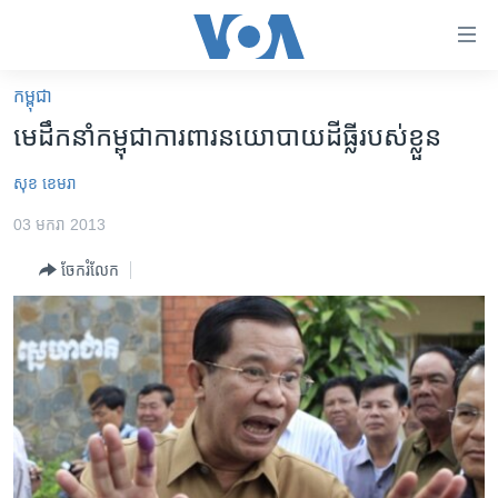
ភ្ជាប់​
ទៅ​
គេហទំព័រ​
កម្ពុជា
កម្ពុជា
ទាក់ទង
មេដឹកនាំ​កម្ពុជា​ការពារ​នយោបាយ​ដីធ្លី​របស់ខ្លួន​
រំលង​
អន្តរជាតិ
និង​
សុខ ខេមរា
អាមេរិក
ចូល​
03 មករា 2013
ទៅ​​
ចិន
ទំព័រ​
ចែករំលែក
ហេឡូវីអូអេ
ព័ត៌មាន​​
តែ​
កម្ពុជាច្នៃប្រតិដ្ឋ
ម្តង
ព្រឹត្តិការណ៍ព័ត៌មាន
រំលង​
និង​
ទូរទស្សន៍ / វីដេអូ​
ចូល​
វិទ្យុ / ផតខាសថ៍
ទៅ​
ទំព័រ​
កម្មវិធីទាំងអស់