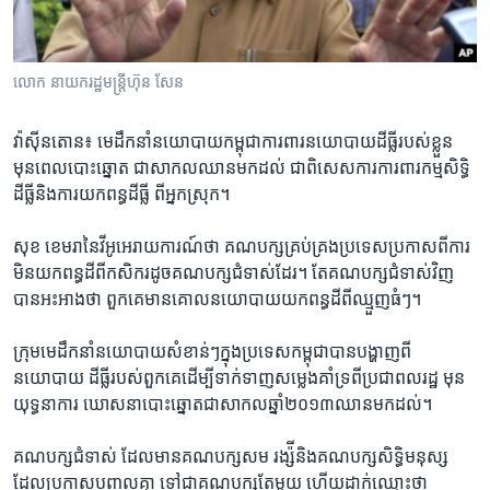
រចនា
សម្ព័ន្ធ​
Khmer English
រំលង​
និង​
លោក ​នាយក​រដ្ឋមន្ត្រី​ហ៊ុន​ សែន​
បណ្តាញ​សង្គម
ចូល​
ទៅ​
វ៉ាស៊ីនតោន៖ មេដឹកនាំ​នយោបាយ​កម្ពុជា​ការពារ​នយោបាយ​ដីធ្លី​របស់ខ្លួន​
កាន់​
មុនពេល​បោះឆ្នោត ​ជា​សាកល​ឈាន​មកដល់​ ជាពិសេស​ការការពារ​កម្មសិទ្ធិ​
ទំព័រ​
ដីធ្លី​និង​ការ​យកពន្ធ​ដីធ្លី​ ពីអ្នក​ស្រុក។​
ភាសា
ស្វែង​
រក
សុខ ខេមរា​នៃវីអូអេ​រាយ​ការណ៍​ថា​ គណបក្ស​គ្រប់គ្រង​ប្រទេស​ប្រកាស​ពីការ​
មិន​យក​ពន្ធដី​ពី​កសិករ​ដូច​គណបក្ស​ជំទាស់​ដែរ។​ តែ​គណបក្ស​ជំទាស់​វិញ​
បាន​អះអាង​ថា​ ពួកគេ​មាន​គោល​នយោបាយ​យក​ពន្ធដី​ពី​ឈ្មួញ​ធំៗ។​
ក្រុម​មេដឹកនាំ​នយោបាយ​សំខាន់ៗ​ក្នុង​ប្រទេស​កម្ពុជា​បាន​បង្ហាញ​ពី​
នយោបាយ​ ដីធ្លី​របស់ពួក​គេ​ដើម្បី​ទាក់ទាញ​សម្លេងគាំទ្រ​ពីប្រជា​ពលរដ្ឋ​ មុន​
យុទ្ធនាការ​ ឃោសនា​បោះឆ្នោត​ជាសាកល​ឆ្នាំ២០១៣​ឈានមកដល់។​
គណបក្ស​ជំទាស់ ដែល​មាន​គណបក្ស​សម រង្ស៉ី​និង​គណបក្ស​សិទ្ធិមនុស្ស​
ដែល​ប្រកាស​បញ្ចូល​គ្នា​ ទៅជា​គណបក្ស​តែមួយ​ ហើយ​ដាក់​ឈ្មោះ​ថា ​