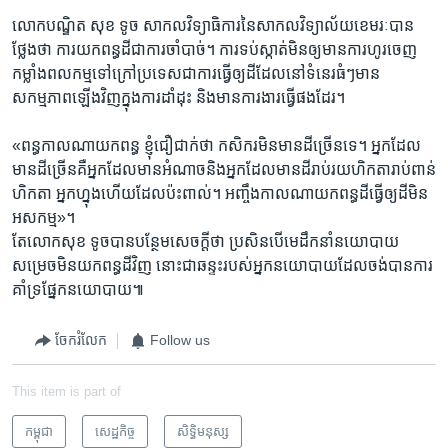
លោក​បណ្ឌិត ​សុខ ទូច ​សាកលវិទ្យាធិការ​នៃ​សាកល​វិទ្យាល័យ​ខេមរៈ​បាន​
ថ្លែង​ថា​ ការ​យក​ពន្ធដី​ជាការ​ចាំបាច់។ ​ការ​ទប់ស្កាត់​មិន​ឲ្យ​មានការ​ហូរ​ចេញ​
កម្លាំង​ពលកម្ម​ទៅ​ក្រៅប្រទេសជាការ​ធ្វើឲ្យ​ដីដែល​នៅ​ទំនេរ​ធំៗ​មាន​
សកម្មភាព​ឡើង​វិញ​ក្នុង​ការ​ដាំដុះ​ និង​មាន​ការងារ​ធ្វើផង​ដែរ។
«ពន្ធ​កាលណា​យកពន្ធ​ ខ្ញុំជឿ​ជាក់​ថា ​កសិករ​មិន​មាន​ដីច្រើន​ទេ។​ អ្នកដែល​
មាន​ដី​ច្រើន​គឺអ្នក​ដែល​មាន​អំណាច​និងអ្នក​ដែល​មាន​ដីរាប់រយ​ហិកតា​រាប់ពាន់​
ហិកតា​ អ្នក​ហ្នុង​ហើយ​ដែល​ប៉ះពាល់។​ អញ្ចឹង​កាលណា​យក​ពន្ធដី​ធ្វើ​ឲ្យ​ដី​មិន​
អសកម្ម»។​
តែលោកសុខ ទូច​បាន​បន្ថែម​សេចក្តី​ថា ​ប្រសិន​បើ​មេដឹកនាំ​នយោបាយ​
សម្រេច​មិន​យក​ពន្ធ​ដី​វិញ​ នោះ​ជា​ឆន្ទះ​របស់អ្នក​នយោបាយ​ដែល​ចង់​បាន​ការ​
គាំទ្រ​ផ្នែក​នយោបាយ៕
ចែករំលែក
Follow us
This item is part of
កម្ពុជា
សេដ្ឋកិច្ច
សិទ្ធិ​មនុស្ស