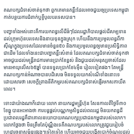
គណបក្ស​ជំទាស់ចាត់​ទុក​ថា​ ពួកគេ​មាន​គន្លឹះ​ដែល​អាច​ជួយឲ្យ​ប្រទេស​កម្ពុជា​
កាត់បន្ថយ​ការ​ជំពាក់​ឬ​ខ្ចី​បុល​បរទេស​បាន។​
បញ្ហា​ទាំងអស់​នោះ​គឺការ​យកពន្ធ​លើដី​ធំៗ​ដែល​រដ្ឋាភិបាល​ផ្តល់ដី​សម្បទាន​
ដល់ក្រុម​ហ៊ុន​បរទេស​និង​នាយទុន​ក្នុងស្រុក ​ហើយនឹង​ការ​ប្រមូល​ពន្ធ​ពីកា
ស៊ីណូ​ក្នុង​ប្រទេស​ដែល​មាន​ចំនួន​៥០​ និងការ​ប្រមូលពន្ធ​ឲ្យ​មាន​ប្រសិទ្ធិភាព​
ជាដើម ​ដែល​ទាំងនេះ​ជាបញ្ហា​គន្លឹះ​សំខាន់ ​ដែល​គណបក្ស​ជំទាស់​ចាត់ទុក​ថា​
អាចជួយ​ដល់​មន្ត្រី​រាជការ​មាន​ប្រាក់ខែ​ខ្ពស់ និង​ជួយ​ដល់​មនុស្សចាស់​ដែល​
មាន​អាយុលើស​៦៥​ឆ្នាំ ​បាន​ទទួល​ប្រាក់ខែ​៤ម៉ឺន រៀល​ទៀត​ផង។​ តែមន្ត្រី​
គណបក្ស​កាន់​អំណាច​បាន​បដិសេធ​ មិន​ទទួល​យក​សំណើ​ទាំងនោះទេ​
ដោយសារថា​ សេចក្តីព្រាង​នីតិកម្ម​របស់​គណបក្ស​ជំទាស់​ផ្ញើរ​មក​សភា​យឺត​
ពេល។​
ទោះជា​យ៉ាងណា​ក៏ដោយ​ លោក ​នាយក​រដ្ឋមន្ត្រី​ហ៊ុន​ សែន​កាលពីថ្ងៃ​ទី៣០​
ខែធ្នូ ​បាន​អះអាង​ថា​ ការ​បន្ត​ផ្តល់​បណ្ណកម្ម​សិទ្ធ​ដល់​ពលរដ្ឋ​ មិន​យក​ពន្ធដី​
ប្រជាពល​រដ្ឋ​គឺជា​គោលនយោបាយ​គណបក្ស​ប្រជាជន​កម្ពុជា​របស់​លោក។​
លោក​ថ្លែង​ថា ​មិនត្រឹមតែ​ប៉ុណ្ណឹង​ទេ​គឺគណបក្ស​របស់​លោក​ត្រូវជួយ​រៀបចំ​
ហេដ្ឋារចនា​សម្ព័ន្ធ​ផ្សេងៗ​ទៀត​ទៀត​ ហើយ​អាច​ជួយ​បង្កើត​ប្រាក់​ចំណូល​ដល់​