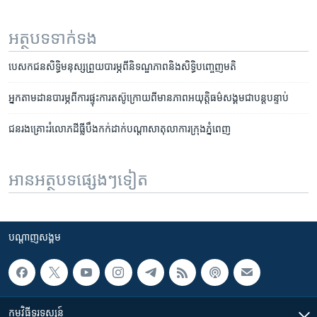
អត្ថបទ​ទាក់ទង
បេសកជន​សិទ្ធិមនុស្ស​ព្រួយ​បារម្ភ​ពី​និទណ្ឌ​ភាព​និង​សិទ្ធិបញ្ចេញ​មតិ
អ្នក​តាម​ដាន​បារម្ភ​ពីការ​ផ្ទុះ​ការតស៊ូ​ក្រោយ​ពីមាន​ភាព​អយុត្តិធម៌​សង្គម​ជាបន្តបន្ទាប់
ជនរងគ្រោះ​រំលោភ​ដីធ្លី​បឹង​កក់​ដាក់​បណ្តាសា​តុលាការ​ក្រុង​ភ្នំពេញ
អានអត្ថបទផ្សេងៗទៀត
បណ្តាញ​សង្គម
កម្មវិធី​ទូរទស្សន៍