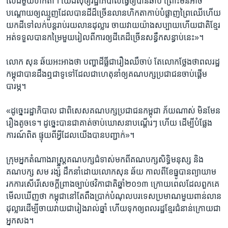
លើ​ដីមួយ​ហិកតា។​ យើងសុំ​ឲ្យរដ្ឋាភិបាល​ធ្វើឲ្យ​បាន​ឆាប់ ​ព្រោះ​មិនអាច​
បណ្តោយ​ឲ្យ​ឈ្មួញ​ដែល​បាន​ដី​ដ៏ច្រើន​លាន​ហិកតា​កាប់​បំផ្លាញ​ព្រៃឈើ​ហើយ​
យកដី​ទៅ​លក់​បន្តរាប់រយ​លាន​ដុល្លារ ​ចាយវាយ​យ៉ាង​សប្បាយ​ហើយ​ជាតិខ្មែរ​
អត់ទទួល​បាន​កម្រៃ​មួយរៀល​ពីការ​ឲ្យ​ដីគេ​ដ៏​ច្រើន​សន្ធឹក​សន្ធាប់​នេះ»។​
លោក ​សុន ឆ័យ​អះអាង​ថា​ បញ្ហា​ដីធ្លី​ជា​រឿង​ឈឺចាប់​ តែ​លោក​ថ្លែងថា​ពលរដ្ឋ​
កម្ពុជា​បាន​ដឹង​ឮ​ជាទូទៅ​ដែល​ជា​ហេតុនាំ​ឲ្យ​គណបក្ស​ប្រជាជន​ចាប់​ផ្តើម​
បារម្ភ។
«ដូច្នេះ​រដ្ឋាភិបាល​ ជាពិសេស​គណបក្ស​ប្រជាជន​កម្ពុជា​ ភ័យណាស់​ មិន​មែន​
រឿង​តូចទេ។​ ដូច្នេះ​បាន​ជា​គាត់ចាប់​ឃោសនា​បណ្តើរៗ​ ហើយ​ ដើម្បី​បំផ្លែង​
ការណ៍​ពិត ​ផ្ទុយពីអ្វី​ដែលយើង​បាន​បញ្ជាក់»។​
ក្រុមអ្នក​តំណាងរាស្ត្រ​គណបក្សជំទាស់​មកពី​គណបក្ស​សិទ្ធិមនុស្ស​ និង​
គណបក្ស ​សម រង្ស៉ី​ ដឹកនាំ​ដោយលោក​សុន ឆ័យ​ កាលពី​ខែធ្នូ​បាន​ព្យាយាម​
រក​ការ​សើរើ​សេចក្តី​ព្រាងច្បាប់​ថវិកា​ជាតិ​ឆ្នាំ​២០១៣​ ក្រោយពេល​ដែល​ពួកគេ​
មើល​ឃើញ​ថា ​កម្ពុជា​នៅតែ​ពឹង​ប្រាក់​បំណុល​បរទេស​ប្រមាណ​មួយ​ពាន់លាន​
ដុល្លារ​ដើម្បីចាយ​វាយ​ជារៀង​រាល់ឆ្នាំ ​ហើយទុក​ឲ្យពល​រដ្ឋខ្មែរ​ជំនាន់ក្រោយ​ជា
អ្នកសង។ ​