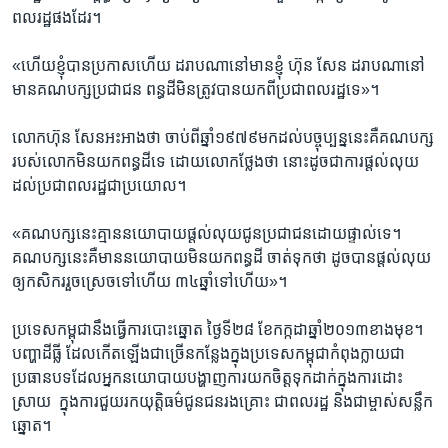
ពលរដ្ឋ​ផង​ដែរ។​
«ហើយ​ខ្ញុំ​បាន​ប្រកាស​ហើយ​ ដរាប​ណា​នៅមាន​ខ្ញុំ​ ហ៊ុន សែន ​ដរាបណានៅ​
មាន​គណបក្ស​ប្រជាជន​ ពន្ធដី​មិនត្រូវ​បាន​យកពី​ប្រជាពល​រដ្ឋ​ទេ»។​
លោក​ហ៊ុន​ សែន​អះអាង​ថា ​ចាប់ពីឆ្នាំ​១៩៧៩​មកដល់​បច្ចុប្បន្ននេះ​គឺ​គណបក្ស​
របស់​លោក​មិន​យកពន្ធ​ដីទេ​ ដោយលោក​ថ្លែង​ថា ​នោះ​ដូច​ជា​ការ​ផ្តល់​លុយ​
ដល់​ប្រជាពលរដ្ឋ​ជា​ប្រយោល។​
«គណបក្ស​នេះ​គ្មាន​នយោបាយ​ផ្តល់​លុយជូន​ប្រជាជន​ដោយ​ផ្ទាល់​ទេ។​
គណបក្ស​នេះ​គឺមាន​នយោបាយ​មិនយក​ពន្ធដី ​ចាត់ទុក​ថា ​ដូច​បាន​ផ្តល់​លុយ​
ឲ្យ​កសិករ​រួច​ស្រេច​ទៅ​ហើយ​ ៣៤​ឆ្នាំ​ទៅ​ហើយ»។​
ប្រទេស​កម្ពុជា​នឹង​ធ្វើការ​បោះឆ្នោត​ ថ្ងៃទី​២៨​ ខែ​កក្កដាឆ្នាំ​២០១៣​ខាងមុខ។
បញ្ហា​ដីធ្លី​ ដែល​កើត​ឡើង​ជាច្រើន​កន្លែង​ក្នុង​ប្រទេស​កម្ពុជា​កំពុង​ក្លាយ​ជា​
ប្រធាន​បទ​ដែល​អ្នក​នយោបាយ​បង្ហាញ​ការ​យក​ចិត្ត​ទុកដាក់​ក្នុងការ​ដោះ
ស្រាយ ​ ក្នុង​ការ​ជួយ​រកយុត្តិធម៌​ជូន​ជន​រងគ្រោះ ​ជាពលរដ្ឋ​ និង​ជា​ម្ចាស់​សន្លឹក​
ឆ្នោត។​