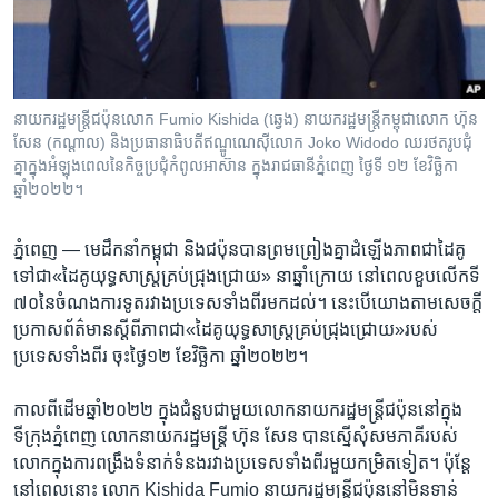
រចនា
សម្ព័ន្ធ​
Khmer English
រំលង​
និង​
បណ្តាញ​សង្គម
ចូល​
នាយករដ្ឋមន្ត្រី​ជប៉ុន​លោក Fumio Kishida (ឆ្វេង) នាយករដ្ឋមន្ត្រី​កម្ពុជា​លោក​ ហ៊ុន
ទៅ​
សែន (កណ្ដាល) និង​ប្រធានាធិបតី​ឥណ្ឌូណេស៊ី​លោក Joko Widodo ឈរ​ថតរូប​ជុំ​
កាន់​
គ្នា​ក្នុង​អំឡុងពេល​នៃ​កិច្ចប្រជុំ​កំពូល​អាស៊ាន ក្នុង​រាជធានី​ភ្នំពេញ ថ្ងៃទី ១២ ខែវិច្ឆិកា
ឆ្នាំ២០២២។
ទំព័រ​
ភាសា
ស្វែង​
រក
ភ្នំពេញ —
មេ​ដឹកនាំ​កម្ពុជា​ និង​ជប៉ុន​បាន​ព្រម​ព្រៀង​គ្នា​ដំឡើង​ភាព​ជា​ដៃគូ
ទៅ​ជា​«ដៃគូ​យុទ្ធសាស្ត្រ​គ្រប់​ជ្រុង​ជ្រោយ» ​នា​ឆ្នាំ​ក្រោយ​ នៅ​ពេល​ខួប​លើក​ទី​
៧០​នៃ​ចំណង​ការ​ទូត​រវាង​ប្រទេស​ទាំងពីរ​មក​ដល់។​ នេះ​បើ​យោង​តាម​សេចក្តី​
ប្រកាស​ព័ត៌មាន​ស្តីពី​ភាព​ជា​«ដៃគូ​យុទ្ធ​សាស្ត្រ​គ្រប់​ជ្រុង​ជ្រោយ»​របស់​
ប្រទេស​ទាំង​ពីរ ​ចុះ​ថ្ងៃ​១២​ ខែវិច្ឆិកា​ ឆ្នាំ​២០២២។​
កាល​ពី​ដើម​ឆ្នាំ​២០២២ ​ក្នុង​ជំនួប​ជាមួយ​លោក​នាយក​រដ្ឋមន្ត្រី​ជប៉ុន​នៅ​ក្នុង​
ទីក្រុង​ភ្នំពេញ​ លោក​នាយក​រដ្ឋមន្ត្រី ហ៊ុន សែន​ បាន​ស្នើ​សុំ​សមភាគី​របស់​
លោក​ក្នុង​ការ​ពង្រឹង​ទំនាក់​ទំនង​រវាង​ប្រទេស​ទាំង​ពីរមួយ​កម្រិត​ទៀត។ ​ប៉ុន្តែ​
នៅ​ពេលនោះ​ លោក ​Kishida Fumio ​នាយក​រដ្ឋមន្រ្តី​ជប៉ុន​នៅមិន​ទាន់​