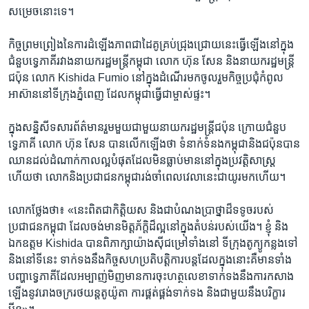
សម្រេច​នោះ​ទេ។​
កិច្ច​ព្រម​ព្រៀង​នៃ​ការ​ដំឡើង​ភាព​ជា​ដៃ​គូ​គ្រប់​ជ្រុង​ជ្រោយ​នេះ​ធ្វើ​ឡើង​នៅ​ក្នុង​
ជំនួប​ទ្វេ​ភាគី​រវាង​នាយក​រដ្ឋមន្ត្រី​កម្ពុជា ​លោក ​ហ៊ុន សែន ​និង​នាយករដ្ឋមន្ត្រី​
ជប៉ុន ​លោក​ Kishida Fumio​ នៅ​ក្នុង​ដំណើរ​មក​ចូលរួម​កិច្ច​ប្រជុំកំពូល​
អាស៊ាន​នៅ​ទីក្រុង​ភ្នំពេញ ​ដែល​កម្ពុជា​ធ្វើ​ជា​ម្ចាស់​ផ្ទះ។​
​ក្នុង​សន្និសីទ​សារ​ព័ត៌មាន​រួម​មួយ​ជាមួយ​នាយក​រដ្ឋមន្ត្រី​ជប៉ុន​ ក្រោយ​ជំនួប​
ទ្វេភាគី ​លោក​ ហ៊ុន សែន​ បាន​លើក​ឡើង​ថា​ ទំនាក់​ទំនង​កម្ពុជា​និង​ជប៉ុន​បាន​
ឈាន​ដល់​ដំណាក់​កាលល្អ​បំផុត​ដែល​មិន​ធ្លាប់​មាន​នៅ​ក្នុង​ប្រវត្តិ​សាស្ត្រ​
ហើយ​ថា​ លោក​និង​ប្រជាជន​កម្ពុជា​រង់​ចាំ​ពេល​វេលា​នេះ​ជា​យូរ​មក​ហើយ។​
លោក​ថ្លែង​ថា៖​ «នេះ​ពិត​ជា​កិត្តិ​យស​ និង​ជា​បំណង​ប្រាថ្នា​ដ៏​ទទូច​របស់​
ប្រជាជន​កម្ពុជា​ ដែល​ចង់​មាន​មិត្ត​ភ័ក្តិ​ដ៏ល្អ​នៅ​ក្នុង​តំបន់​របស់​យើង។​ ខ្ញុំ​ និង​
ឯក​ឧត្តម ​Kishida ​បាន​ពិភាក្សា​យ៉ាង​ស៊ី​ជម្រៅទាំង​នៅ ​ទីក្រុង​តូក្យូ​កន្លង​ទៅ​
និង​នៅ​ទីនេះ​ ទាក់​ទង​នឹង​កិច្ច​សហ​ប្រតិបត្តិ​ការ​បន្ត​ដែល​ក្នុង​នោះ​គឺ​មាន​ទាំង​
បញ្ហា​ទ្វេ​ភាគី​ដែល​អម្បាញ់​មិញ​មាន​ការ​ចុះ​ហត្ថ​លេខា​ទាក់ទង​នឹង​ការ​កសាង​
ឡើង​នូវ​រោងចក្រ​រថយន្ត​តូយ៉ូតា ​ការ​ផ្គត់ផ្គង់​ទាក់ទង​ និង​ជាមួយ​នឹង​បរិក្ខារ​