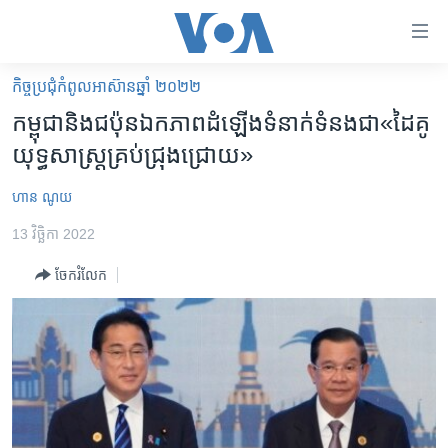
ភ្ជាប់​
ទៅ​
គេហទំព័រ​
កិច្ចប្រជុំ​កំពូល​​អាស៊ានឆ្នាំ ២០២២
កម្ពុជា
ទាក់ទង
កម្ពុជា​និង​ជប៉ុន​ឯកភាព​ដំឡើង​ទំនាក់​ទំនង​ជា​«ដៃ​គូ​
រំលង​
អន្តរជាតិ
យុទ្ធ​សាស្ត្រ​គ្រប់​ជ្រុង​ជ្រោយ»
និង​
អាមេរិក
ចូល​
ហាន ណូយ
ទៅ​​
ចិន
ទំព័រ​
13 វិច្ឆិកា 2022
ហេឡូវីអូអេ
ព័ត៌មាន​​
ចែករំលែក
តែ​
កម្ពុជាច្នៃប្រតិដ្ឋ
ម្តង
ព្រឹត្តិការណ៍ព័ត៌មាន
រំលង​
និង​
ទូរទស្សន៍ / វីដេអូ​
ចូល​
វិទ្យុ / ផតខាសថ៍
ទៅ​
ទំព័រ​
កម្មវិធីទាំងអស់