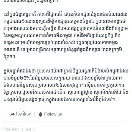
មហា​អំណាច​ផ្សេងៗ​បន្ថែម​ទៀត។​
នៅ​ក្នុង​ជំនួប​ទ្វេភាគី ​កាល​ពី​ថ្ងៃ​សៅរ៍ ​ ជប៉ុន​ក៏​បាន​ផ្តល់​ជំនួយ​ឥត​សំណង​ដល់​
កម្ពុជា​ជាង​៥០​លាន​ដុល្លារ​ដើម្បី​អនុវត្ត​នូវ​គម្រោង​ចំនួន​៤ ​ក្នុង​នោះ​មាន​ដូច​ជា​
គម្រោង​សាង​សង់​អគារ​ហ្វឹកហ្វឺន ​និងអគារ​ផ្សព្វ​ផ្សាយ​អប់រំ​យល់​ដឹង​ពី​សង្គ្រាម​
នៃ​មជ្ឈ​មណ្ឌល​សកម្ម​ភាព​កំចាត់​មីន​កម្ពុជា ​កម្មវិធី​អភិវឌ្ឍន៍​សេដ្ឋ​កិច្ច ​និង​
សង្គម ​គម្រោង​កែ​លម្អ​ការ​គ្រប់​គ្រង​សំណល់​វេជ្ជ​សាស្ត្រ​ដែល​អាច​ចម្លង​
មេរោគ ​និង​គម្រោង​ពង្រីក​សមត្ថ​ភាព​ប្រព័ន្ធ​ផ្គត់​ផ្គង់​ទឹក​ស្អាត ​រោង​ចក្រ​ភូមិ​
ព្រែក។ ​
​គួរ​បញ្ជាក់​ផង​ដែរ​ថា​ ប្រទេស​ជប៉ុន​ជា​ម្ចាស់​ជំនួយ​ទ្វេ​ភាគី​ដ៏​ធំ​របស់​កម្ពុជា​ដែល​
មាន​ចំនួន​២៥%​នៃ​ជំនួយ​បរទេស​ក្នុង​រយៈ​ពេល​ជាង​១០​ឆ្នាំ​ចុង​ក្រោយ​នេះ​
ដែល​មាន​ចំនួន​សរុប​ប្រហែល​៧២៥​លាន​ដុល្លារ។ ​ជប៉ុន​បាន​គាំទ្រ​តុលាការ​
ខ្មែរ​ក្រហម ​ផ្តល់​ថវិកា​ដល់​ការ​ដោះមីន ​ ស្ថាបនា​ផ្លូវ​ថ្នល់​ ស្ពាន​និង​កំពង់ផែ ​និង​
បាន​ផ្តល់​ជំនួយ​ផ្សេងៗ​ទៀត​ក្នុង​ពេល​នៃ​ការ​រាតត្បាត​នៃ​ជំងឺ​កូវីដ១៩៕
ចែករំលែក
Follow us
This item is part of