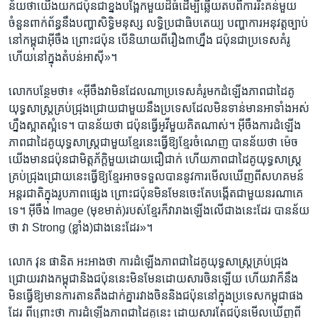
ន័យ​ថា​យើង​យក​ជប៉ុន​ជា​ខ្នង​បង្អែក​មួយ​ដ៏​ធំ​ដើម្បី​ឆ្លើយ​តប​ពី​ការ​រិះ​គន់​មួយ​
ចំនួន​ពាក់​ព័ន្ធនឹ​ង​បញ្ហា​សិទ្ធិ​មនុស្ស ​លទ្ធិ​ប្រជា​ធិបតេយ្យ​ បញ្ហា​ការ​អនុវត្ត​ច្បាប់​
នៅ​កម្ពុជា​អ៊ីចឹង ​ព្រោះ​ជប៉ុន​ បើ​និយាយ​ពី​រឿង​៣​ហ្នឹង​ ជប៉ុន​ជា​ប្រទេស​គំរូ​
ហើយ​នៅ​ក្នុង​តំបន់​អាស៊ី»។​
លោក​បន្ថែម​ថា៖ ​«អ៊ីចឹង​វាមិន​ដែល​ណា​ប្រទេស​គំរូ​មក​ដំឡើង​ភាព​ជា​ដៃគូ​
យុទ្ធ​សាស្ត្រ​គ្រប់​ជ្រុង​ជ្រោយ​ជា​មួយ​នឹង​ប្រទេស​ដែល​មិន​ទាន់​មាន​អា​ទាំង​អស់
ហ្នឹង​ស្អាត​ស្អំ​ទេ។ ​បានន័យ​ថា​ ជប៉ុន​ធ្វើ​អ្​វីមួយ​គិត​ណាស់។​ អ៊ីចឹង​ការ​ដំឡើង​
ភាព​ជា​ដៃគូ​យុទ្ធសាស្ត្រ​ជាមួយ​ខ្មែរ​នេះ​ធ្វើ​ឱ្យ​ខ្មែរ​ចំណេញ ​បាន​ន័យ​ថា​ ម៉េច​
យើង​មាន​ជប៉ុន​ជា​មិត្តភ័ក្តិ​មួយ​ដោយ​ជឿជាក់ ​ហើយ​ភាព​ជា​ដៃគូ​យុទ្ធ​សាស្ត្រ​
គ្រប់​ជ្រុង​ជ្រោយ​នេះ​ធ្វើ​ឱ្យខ្មែរ​អាច​ទទួល​បាន​នូវ​ការ​មើល​ឃើញ​ពី​សហគមន៍​
អន្តរ​ជាតិ​ក្នុង​រូបភាព​ផ្សេង​ ព្រោះ​ជប៉ុន​មិន​មែន​ចេះ​តែ​បង្កើត​ជា​មួយ​នរណា​គេ​
ទេ។​ អ៊ីចឹង​ Image ​(មុខមាត់)​របស់​ខ្មែរ​ក៏​វា​រាង​ឡើង​លើ​ជាង​នេះ​ដែរ ​បាន​ន័យ​
ថា​ វា Strong ​(ខ្លាំង)​ជាង​នេះ​ដែរ»។​
លោក​ វុន ផានិត​ អះអាង​ថា​ ការ​ដំឡើង​ភាព​ជា​ដៃគូ​យុទ្ធ​សាស្ត្រ​គ្រប់ជ្រុង​
ជ្រោយ​រវាង​កម្ពុជា​និង​ជប៉ុន​នេះ​មិន​មែន​ដោយ​សារ​ចិន​ឡើយ​ ហើយវា​ក៏​នឹង​
មិន​ធ្វើ​ឱ្យ​មាន​ការ​តាន​តឹង​ដាក់​គ្នា​រវាង​ចិន​និង​ជប៉ុន​នៅ​ក្នុង​ប្រទេស​កម្ពុជា​ផង​
ដែរ​ ពីព្រោះ​ថា​ ​ការ​ដំឡើង​ភាព​ជា​ដៃគូ​នេះ ​ដោយ​សារ​តែ​ជប៉ុន​មើល​ឃើញ​ពី​