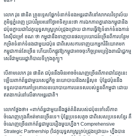
មីន»។​
លោក វុន ផានិត ​គ្រូ​ឧទ្ទេស​ផ្នែក​ទំនាក់​ទំនង​អន្តរជាតិ​នៅ​សាកល​វិទ្យាល័យ​
ភូមិន្ទ​ភ្នំពេញ ​ប្រាប់​វីអូអេ​នៅ​ថ្ងៃ​អាទិត្យ​នេះ​ថា ​ការ​ឯក​ភាព​គ្នា​រវាង​កម្ពុជា​និង​
ជប៉ុនក្លាយ​ជា​ដៃគូ​យុទ្ធ​សាស្ត្រ​គ្រប់ជ្រុង​ជ្រោយ​ ជា​ការ​ធ្វើ​ឱ្យ​ទំនាក់​ទំនង​កាន់​
តែ​ស៊ី​ជម្រៅ ​ខណៈ​ថា​ កម្ពុជា​នឹង​ទាញ​បាន​ផល​ប្រយោជន៍​ច្រើន​ពី​ការ​បន្ថែម​
កម្រិត​ទំនាក់​ទំនង​ជាមួយ​ជប៉ុន ​ជាពិសេស​ការ​ទាញ​យក​អ្នក​វិនិយោគ​មក​
កម្ពុជា​កាន់​តែ​ច្រើន​ ហើយ​បើក​ផ្លូវ​ឱ្យ​កម្ពុជា​អាច​ចុះ​កិច្ច​ព្រម​ព្រៀង​ពាណិជ្ជ​កម្ម​
សេរី​ជាមួយ​រដ្ឋាភិបាលទីក្រុង​តូក្យូ។​
បើ​តាម​លោក​ វុន ផានិត​ ជប៉ុន​នឹង​មិន​អាច​ចំណេញ​ច្រើន​ពី​ភាព​ជា​ដៃ​គូ​នេះ​
ឡើយ​ពាក់​ព័ន្ធ​ជាមួយ​សេដ្ឋ​កិច្ច ​នយោបាយ​និង​សន្តិ​សុខ ​ ប៉ុន្តែ​ជប៉ុន​នឹង​
ទទួល​បាន​ការ​គាំទ្រ​គោល​នយោបាយ​ការ​បរទេស​របស់​ខ្លួន​ពី​កម្ពុជា ​ដោយ​
ឥត​ងាក​រ៉េ​នៅ​លើ​ឆាក​អន្តរ​ជាតិ។​
លោក​ថ្លែង​ថា៖​ «ពាក់ព័ន្ធ​ជា​មួយ​នឹង​ផ្នត់​គំនិត​របស់​ជប៉ុន​ទៅ​លើ​ភាព​
ចំណេញ​ហ្មង​គឺ​អត់​មាន​ច្រើន​ទេ។ ​ប៉ុន្តែ​ប្រទេស​តូច ​ជាពិសេស​ប្រទេស​ខ្មែរ​ គឺ​
ចំណេញ​ច្រើន​ពាក់​ព័ន្ធ​ជាមួយ​រឿង​មួយ​ហ្នឹង។​ Comprehensive
Strategic Partnership​ (ដៃ​គូ​យុទ្ធ​សាស្ត្រ​គ្រប់​ជ្រុង​ជ្រោយ»​ ហ្នឹង​បាន​