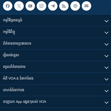
កម្មវិធី​ទូរទស្សន៍
កម្មវិធី​វិទ្យុ
ព័ត៌មាន​តាមប្រធានបទ​
រៀន​​អង់គ្លេស
ទទួល​ព័ត៌មាន​តាម
អំពី​ VOA & ទំនាក់ទំនង
គេហទំព័រ​​ទាក់ទង
ទាញយក​ App ផ្សេងៗ​របស់​ VOA