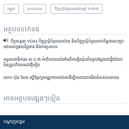
កម្ពុជា
នយោបាយ
កិច្ចប្រជុំ​កំពូល​​អាស៊ានឆ្នាំ ២០២២
អត្ថបទ​ទាក់ទង
កិច្ចសន្ទនា VOA៖ កិច្ច​ប្រជុំ​កំពូល​អាស៊ាន​ និង​កិច្ច​ប្រជុំ​កំពូល​ពាក់ព័ន្ធ​បាន​បញ្ចប់​
ដោយ​លទ្ធផល​វិជ្ជមាន​ និង​ការ​ប្រឈម
អគ្គ​លេខាធិការ​អ.ស.ប.​ថា ​អំពើ​ឃោរឃៅ​នៅ​អតីត​មន្ទីរ​ឃុំឃាំង​ទួលស្លែង​ជា​រឿង​ដែល​
មិន​ត្រូវ​កើត​មាន​ជា​ថ្មី​ទៀត
លោក ​ហ៊ុន សែន​ ស្នើ​​ឱ្យ​រក្សា​មជ្ឈភាព​​អាស៊ាន​ដើម្បី​ការពារ​ភាព​រឹង​មាំ​របស់​សមាគម
អានអត្ថបទផ្សេងៗទៀត
បណ្តាញ​សង្គម