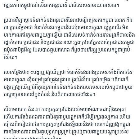
វឌ្ឍន​ភាព​កម្ពុជា​នៅ​លើ​ឆាក​អន្តរ​ជាតិ​ ជាពិសេស​តាម​រយៈ​អាស៊ាន។​
ប្រធាន​វិទ្យា​ស្ថាន​ទំនាក់​ទំនង​អន្តរ​ជាតិ​នៃ​រាជបណ្ឌិត្យ​សភា​កម្ពុជា​ លោក​ គិន
ភា ​ប្រាប់​វីអូអេ​ថា​ ទំនាក់​ទំនង​កម្ពុជា​និង​ជប៉ុន​មាន​លក្ខណៈ​ល្អ​ប្រសើរ​ មិន​
មាន​ភាព​រកាំ​រកូស​ជា​មួយ​គ្នាឡើយ​ ជាពិសេស​ទំនាក់​ទំនង​រវាង​រដ្ឋាភិបាល​និង​
រដ្ឋាភិបាល​ ប្រជាជន ​និង​ប្រជាជន ខណៈ​ក្នុង​ក្រសែ​ភ្នែក​របស់​ប្រជាជន​កម្ពុជា
​ជប៉ុន​ជា​មិត្ត​ដ៏​ល្អ​ ដែល​បាន​ជួយ​កសាង ​ក៏ដូច​ជា​អភិវឌ្ឍ​ប្រទេស​កម្ពុជា​គ្រប់​
វិស័យ។​
លោក​ថ្លែង​ថា៖ ​«បង្ហាញ​ឱ្យ​ឃើញ​ថា ​ទំនាក់​ទំនង​រវាង​ប្រទេស​ទាំង​ពី​កាន់​តែ​
មាន​លក្ខណៈ​ស៊ី​ជម្រៅ​គ្រប់​ជ្រុង​ជ្រោយ​ គ្រប់​វិស័យ​ គ្រប់​កម្រិត​ ហើយ​វាក៏​
បង្ហាញ​ឱ្យ​ឃើញ​អំពី​តុល្យ​ភាព​នៃ​ទំនាក់​ទំនង​ការ​បរទេស​របស់​កម្ពុជា​ជាមួយ​
បណ្តា​ប្រទេស​នៅ​ក្នុង​តំបន់​ និង​ពិភព​លោក​ផង​ដែរ»។
បើ​តាម​លោក​ គិន ភា​ ការ​ប្រកួត​ប្រជែង​របស់​មហា​អំណាច​ជា​រឿង​ធម្មតា​
ហើយ​ការ​រឹត​ចំណង​ភាព​ជា​ដៃគូ​ជាមួយ​ពួកគេ​គឺ​ដើម្បី​រក្សា​តុល្យ​ភាព​ ហើយ​
ចៀស​ពី​របៀប​វារៈ​នៃ​ការ​ប្រកួត​ប្រជែង​ឥទ្ធិពល​និង​ថា​ លោក​ជំរុញ​ឱ្យ​កម្ពុជា​
កាន់​តែ​មាន​ភាព​ជា​ដៃគូ​យុទ្ធ​សាស្ត្រ​គ្រប់ជ្រុង​ជ្រោយ​ជាមួយ​បណ្តា​ប្រទេស​