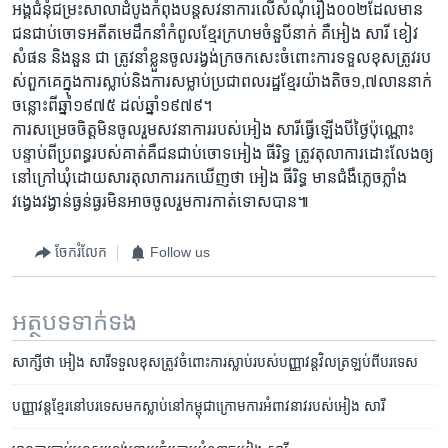
អង្គជំនុំជម្រះ​សាលាដំបូង​កំពុង​បន្ត​សវនាការ​លើ​សំណុំរឿង០០២ដែលមាន​
ជនជាប់ចោទ​អតីត​មេដឹកនាំ​កំពូល​ខ្មែរក្រហម​ចំ​នួ​បីនាក់ គឺ​អៀង សារី ខៀវ
សំផន និង​នួន ជា ត្រូវ​នាំខ្លួន​ចូល​រង្វង់​ក្រចកសេះ​ចំពោះ​ការទទួលខុសត្រូវ​រប​
ស់​ពួកគេ​ក្នុង​ការស្លាប់​និង​ការសម្លាប់​ប្រជាពលរដ្ឋ​ខ្មែរ​យ៉ាងតិច១,៧លាន​នាក់
ចន្លោះពីឆ្នាំ១៩៧៥ ដល់ឆ្នាំ១៩៧៩។
ការ​សម្រេចចិត្ត​មិន​ចូលរួម​សវនាការ​របស់​អៀង សារី​ធ្វើឡើង​បី​ថ្ងៃ​ប៉ុណ្ណោះ​
បន្ទាប់ពី​ប្រពន្ធ​របស់​គាត់​គឺ​ជនជាប់ចោទ​អៀង ធីរិទ្ធ ត្រូវ​តុលាការ​ដោះលែង​ឲ្យ​
នៅក្រៅ​ឃុំ​ដោយសារ​តុលាការ​រក​ឃើញ​ថា អៀង ធីរិទ្ធ មាន​ជំងឺ​ភ្លេចភ្លាំង​
វង្វេងវ​ង្វាន់​ធ្ងន់ធ្ងរ​មិនអាច​ចូលរួម​ការកាត់ទោស​បាន៕
ចែករំលែក
Follow us
អត្ថបទ​ទាក់ទង
សាក្សី​ថា អៀង សារី​ទទួល​ខុសត្រូវ​ចំពោះ​ការ​ស្លាប់របស់​បញ្ញាវន្ត​វិល​ត្រឡប់​ពី​បរទេស
បញ្ញាវន្ត​ខ្មែរ​នៅ​បរទេស​មក​ស្លាប់​នៅ​កម្ពុជា​ក្រោម​ការ​អំពាវនាវ​របស់​អៀង សារី