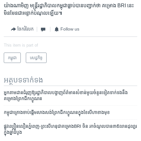
យ៉ាង​ណា​មិញ ​មន្រ្តី​រដ្ឋាភិបាល​កម្ពុជា​ធ្លាប់​បាន​បញ្ជាក់​ថា​ គម្រោង ​BRI ​នេះ​
មិន​មែន​ជា​អន្ទាក់​បំណុល​ឡើយ៕
ចែករំលែក
Follow us
This item is part of
កម្ពុជា
សេដ្ឋកិច្ច
អត្ថបទ​ទាក់ទង
អ្នក​តាមដាន​ជំរុញ​ឱ្យ​រដ្ឋាភិបាល​បង្ហាញ​ព័ត៌មាន​សំខាន់​មួយ​ចំនួន​ទៀត​ទាក់ទង​នឹង​
គម្រោង​ព្រែក​ជីក​ហ្វូណន
កម្ពុជា​គ្រោង​ចាប់​ផ្តើម​សាងសង់​ព្រែក​ជីក​ហ្វូណន​ក្នុង​ខែ​សីហា​ខាង​មុខ
ផ្លូវ​ល្បឿន​លឿន​ភ្នំពេញ-ព្រះ​សីហនុ​ជា​គម្រោង​BRI​ ​ចិន រក​ចំណូល​បាន​៣៥​លាន​ដុលា្លរ​
ក្នុង​​ឆ្នាំ​ដំបូង