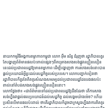
នាយក​កម្មវិធី​អង្គការ​តម្លាភាព​កម្ពុជា​ លោក ​អ៊ឹម នរិន្ទ​ ជំរុញ​ថា ​រដ្ឋាភិបាល​គួរ​
តែ​បង្ហាញព័ត៌មាន​ផល​ប៉ះពាល់​ផ្សេងៗ​ពី​គម្រោង​សាង​សង់​ផ្លូវ​ល្បឿន​លឿន​
នេះ​ដល់​ប្រជា​ពលរដ្ឋ​ឱ្យ​មាន​តម្លាភាព ​ដើម្បី​បង្ហាញ​ថា​ ការ​សាង​សង់​នោះ​បាន​
ផ្តល់​ប្រយោជន៍​អ្វី​ខ្លះ​ដល់​សេដ្ឋកិច្ច​របស់​ប្រទេស។ ​លោក​បញ្ជាក់​ទៀត​ថា ​
រដ្ឋាភិបាល​ក៏​គួរ​តែ​គិតគូរ​សំណង​សមរម្យ​ដល់​ប្រជា​ពលរដ្ឋ​ដែល​រង​ផល​ប៉ះ
ពាល់​នៅ​តំបន់​សាង​សង់​ផ្លូវ​ល្បឿន​លឿន​នោះ។​
លោក​ថ្លែង​ថា៖ ​«ជា​ព័ត៌មាន​ទៅ​ដល់​ប្រជា​ពលរដ្ឋ​ឱ្យ​ដឹង​ដែរ​ថា​ តើ​ការ​សាង​
សង់​ហ្នឹង​វា​ផ្តល់​ផល​ប្រយោជន៍​ដល់​សេដ្ឋកិច្ច​ ដល់​សង្គម​យ៉ាង​ម៉េច?​ ហើយ​
ប្រសិន​បើ​មាន​ផល​ប៉ះពាល់​ ថា​តើ​រដ្ឋា​ភិបាល​ក៏​ដូចជា​ក្រសួង​ហ្នឹង​វា​ការ​គិតគូរ​