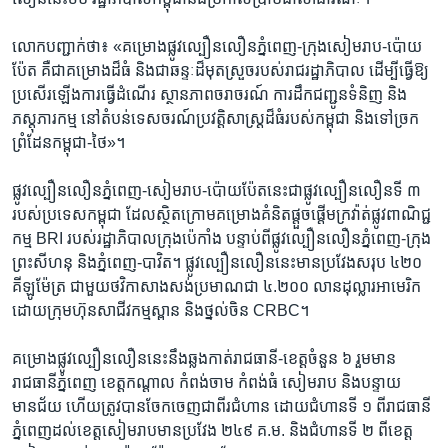
លោក​បញ្ជាក់​ថា៖ ​«គម្រោង​ផ្លូវ​ល្បឿន​លឿន​ភ្នំពេញ-ក្រុង​សៀមរាប-ប៉ោយ
ប៉ែត ​គឺជា​គម្រោង​ដ៏​ធំ ​និង​ជា​ឆន្ទៈ​ដ៏​មុត​ស្រួច​របស់​រាជរដ្ឋាភិបាល​ ដើម្បី​ធ្វើ​ឱ្យ​
ប្រសើរ​ឡើង​ការ​ធ្វើ​ដំណើរ​ ស្ថាន​ភាព​ចរាចរណ៍ ​ការ​ដឹក​ជញ្ជូន​ទំនិញ ​និង​
ភស្តុភារ​កម្ម​ នៅ​តំបន់​ទេសចរណ៍​ប្រវត្តិ​សាស្ត្រ​ដ៏​ធំ​របស់​កម្ពុជា ​និង​ទៅ​ច្រក​
ព្រំដែន​កម្ពុជា-ថៃ»។​
ផ្លូវ​ល្បឿន​លឿន​ភ្នំពេញ-សៀមរាប-ប៉ោយប៉ែត​នេះ​ជា​ផ្លូវ​ល្បឿន​លឿន​ទី​ ៣ ​
របស់​ប្រទេស​កម្ពុជា ​ដែល​ស្ថិត​ក្រោម​គម្រោង​គំនិត​ផ្តួច​ផ្តើម​ក្រវ៉ាត់​ផ្លូវ​ពាណិជ្ជ​
កម្ម ​BRI​ របស់​រដ្ឋាភិបាល​ក្រុង​ប៉េកាំង​ បន្ទាប់​ពី​ផ្លូវ​ល្បឿន​លឿន​ភ្នំពេញ-ក្រុង​
ព្រះ​សីហនុ ​និង​ភ្នំពេញ-បាវិត។ ​ផ្លូវ​ល្បឿន​លឿន​នេះ​មាន​ប្រវែង​សរុប ៤២០ ​
គីឡូ​ម៉ែត្រ​ ជាមួយ​ថវិកា​សាងសង់​ប្រមាណ​ជា​ ៤.២០០ ​លាន​ដុល្លារ​អាមេរិក​
ដោយ​ក្រុមហ៊ុន​សាជីវកម្ម​ស្ពាន ​និង​ថ្នល់​ចិន ​CRBC។​
គម្រោង​ផ្លូវ​ល្បឿន​លឿន​នេះ​នឹង​ឆ្លង​កាត់​រាជធានី-ខេត្ដ​ចំនួន ​៦​ រួម​មាន​
រាជធានី​ភ្នំពេញ​ ខេត្ត​កណ្ដាល​ កំពង់ចាម​ កំពង់ធំ ​សៀមរាប​ និងបន្ទាយ​
មានជ័យ ​ហើយ​ត្រូវបាន​ចែក​ចេញ​ជា​ពីរ​ជំហាន​ ដោយ​ជំហាន​ទី ​១ ​ពី​រាជធានី
ភ្នំពេញ​ដល់​ខេត្ត​សៀមរាប​មាន​ប្រវែង ​២៤៩ ​គ.ម. ​និង​ជំហាន​ទី​ ២ ​ពី​ខេត្ត​