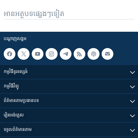
អានអត្ថបទផ្សេងៗទៀត
បណ្តាញ​សង្គម
កម្មវិធី​ទូរទស្សន៍
កម្មវិធី​វិទ្យុ
ព័ត៌មាន​តាមប្រធានបទ​
រៀន​​អង់គ្លេស
ទទួល​ព័ត៌មាន​តាម