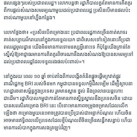
ផល​ផ្សេងៗ​របស់​ប្រជា​ពលរដ្ឋ។ ​លោក​បន្ត​ថា រដ្ឋាភិបាល​គួរ​តែ​មាន​ការ​គិត​គូរ​
ពី​ការ​ផ្តល់​សំណង​សមរម្យ​ណាមួយ​ដល់​ប្រជា​ពលរដ្ឋ​ ប្រសិន​បើ​មាន​ផល​ប៉ះ
ពាល់​ណា​មួយ​នៅ​ហ្នឹង​កន្លែង។​
លោក​ថ្លែង​ថា៖ ​«ប្រសិន​បើ​គម្រោង​នេះ​ ប្រជា​ពលរដ្ឋ​ភាគ​ច្រើន​គាត់​សាទរ
គាត់​សប្បាយ​រីករាយ​នៅក្នុង​ការ​ទទួល​យក​ ជា​ពិសេស​ទៅ​ទៀត​នោះ​គឺ​ប្រជា​
ពលរដ្ឋ​មូលដ្ឋាន​ យើង​មិន​មាន​ការ​ទោមនស្ស​អ្វី​នោះ​ទេ ​ក៏​ប៉ុន្តែ​យើង​គ្រាន់​តែ​
ស្នើ​សុំ​ឱ្យ​អាជ្ញាធរ​មាន​ការ​គិតគូរ​ពិចារណា​នឹង​សង​សំណង​ឱ្យ​បាន​សមរម្យ​ទៅ​
ដល់​ប្រជា​ពលរដ្ឋ​ដែល​ទទួល​រង​ផល​ប៉ះ​ពាល់»។​
នៅ​ក្នុង​រយៈ​ពេល​ ១០ ​ឆ្នាំ ​ចាប់​តាំង​ពី​ការ​បង្កើត​គំនិត​ផ្តួច​ផ្តើម​ក្រវាត់​ផ្លូវ​
ពាណិជ្ជ​កម្ម ​BRI ​របស់​ចិន​មក​ កម្ពុជា​បាន​ទទួល​កម្ចី​ដ៏​សម្បើម​ ដើម្បី​ស្ថាបនា​
ហេដ្ឋា​រចនា​សម្ព័ន្ធ​ក្នុង​ប្រទេស ​រួម​មាន​ស្ពាន ​ថ្នល់ និង​ព្រលាន​យន្ត​ហោះ​
ជាដើម។ ​រដ្ឋាភិបាល​កម្ពុជា​កាន់​តែ​មាន​ភាព​ស្និទ្ធ​ស្នាល​នឹង​ប្រទេស​ចិន ​ដោយ​
បាន​សរសើរ​គម្រោង ​BRI​ នេះ​ បើ​ទោះ​មាន​ភាព​ចម្រូង​ចម្រាស​ដែល​លើក​
ឡើង​ថា គម្រោង​មួយ​នេះ​អាច​ត្រូវ​បាន​ប្រើ​ប្រាស់​ជា​អន្ទាក់​បំណុល​ ហើយ​ចិន​
អាច​មាន​ឥទ្ធិពល​លើ​ប្រទេស​ដែល​ខ្ចី​បំណុល​ពី​ចិន​ច្រើន​សន្ធឹក​សន្ធាប់​ ហើយ​
មាន​ការ​លំបាក​ក្នុង​ការ​សង​ត្រឡប់​វិញ។​