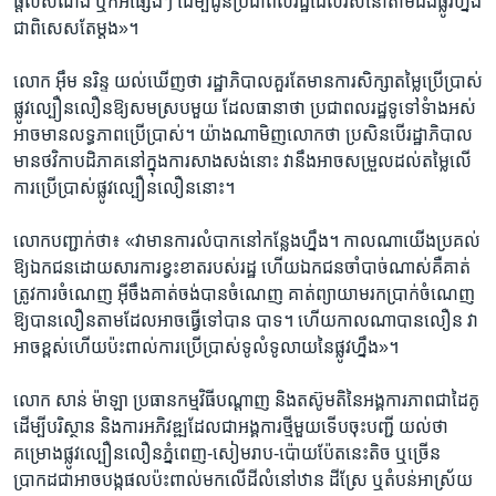
ផ្តល់​សំណង ​ឬ​ក៏​អី​ផ្សេងៗ​ ដើម្បី​ជូន​ប្រជា​ពលរដ្ឋ​ដែល​រស់​នៅ​តាម​ដង​ផ្លូវ​ហ្នឹង
​ជា​ពិសេស​តែ​ម្តង»។​
លោក ​អ៊ឹម នរិន្ទ ​យល់​ឃើញ​ថា​ រដ្ឋាភិបាល​គួរ​តែ​មាន​ការ​សិក្សា​តម្លៃ​ប្រើប្រាស់​
ផ្លូវ​ល្បឿន​លឿន​ឱ្យ​សម​ស្រប​មួយ ​ដែល​ធានា​ថា ​ប្រជា​ពលរដ្ឋ​ទូទៅ​ទំាង​អស់​
អាច​មាន​លទ្ធភាព​ប្រើ​ប្រាស់។ ​យ៉ាង​ណាមិញ​លោក​ថា​ ប្រសិន​បើ​រដ្ឋាភិបាល​
មាន​ថវិកា​បដិភាគ​នៅ​ក្នុង​ការ​សាង​សង់​នោះ​ វា​នឹង​អាច​សម្រួល​ដល់​តម្លៃ​លើ​
ការ​ប្រើប្រាស់​ផ្លូវ​ល្បឿន​លឿន​នោះ។​
លោក​បញ្ជាក់​ថា៖​ «វា​មាន​ការ​លំបាក​នៅ​កន្លែង​ហ្នឹង។​ កាល​ណា​យើង​ប្រគល់​
ឱ្យ​ឯកជន​ដោយ​សារ​ការ​ខ្វះខាត​របស់​រដ្ឋ​ ហើយ​ឯកជន​ចាំបាច់​ណាស់​គឺ​គាត់​
ត្រូវ​ការ​ចំណេញ​ អ៊ីចឹង​គាត់​ចង់​បាន​ចំណេញ​ គាត់​ព្យាយាម​រក​ប្រាក់​ចំណេញ​
ឱ្យ​បាន​លឿន​តាម​ដែល​អាច​ធ្វើ​ទៅ​បាន​ បាទ។​ ហើយ​កាល​ណា​បាន​លឿន​ វា​
អាច​ខ្ពស់​ហើយ​ប៉ះ​ពាល់​ការ​ប្រើប្រាស់​ទូលំទូលាយ​នៃ​ផ្លូវ​ហ្នឹង»។​
លោក​ សាន់ ម៉ាឡា ​ប្រធាន​កម្ម​វិធី​បណ្ដាញ ​និង​តស៊ូ​មតិ​នៃ​អង្គ​ការ​ភាព​ជា​ដៃគូ​
ដើម្បី​បរិស្ថាន​ និង​ការ​អភិវឌ្ឍ​ដែល​ជា​អង្គការ​ថ្មី​មួយ​ទើប​ចុះ​បញ្ជី ​យល់​ថា​
គម្រោង​ផ្លូវ​ល្បឿន​លឿន​ភ្នំពេញ-សៀមរាប-ប៉ោយ​ប៉ែត​នេះ​តិច​ ឬ​ច្រើន​
ប្រាកដ​ជា​អាច​បង្ក​ផល​ប៉ះពាល់​មក​លើ​ដី​លំនៅឋាន​ ដីស្រែ ​ឬ​តំបន់​អាស្រ័យ​