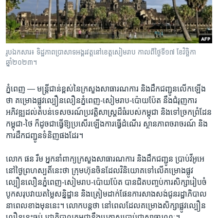
រចនា
សម្ព័ន្ធ​
Khmer English
រំលង​
និង​
បណ្តាញ​សង្គម
ចូល​
រូបឯកសារ៖ ទិដ្ឋភាព​ប្រាសាទ​អង្គរវត្ត​នៅ​ខេត្ត​សៀមរាប កាលពី​ថ្ងៃទី១៧ ខែវិច្ឆិកា
ទៅ​
ឆ្នាំ២០២៣។
កាន់​
ទំព័រ​
ភាសា
ភ្នំពេញ —
មន្រ្តី​ជាន់​ខ្ពស់​នៃ​ក្រសួង​សាធារណ​ការ​ និង​ដឹក​ជញ្ជូន​លើក​ឡើង​
ស្វែង​
ថា​ គម្រោង​ផ្លូវ​ល្បឿន​លឿន​ភ្នំពេញ-សៀមរាប-ប៉ោយប៉ែត​ នឹង​ជំរុញ​ការ​
រក
អភិវឌ្ឍ​ដល់​តំបន់​ទេសចរណ៍​ប្រវត្តិ​សាស្ត្រ​ដ៏ធំ​របស់​កម្ពុជា ​និង​ទៅ​ច្រក​ព្រំដែន​
កម្ពុជា-ថៃ ​ក៏​ដូចជា​ធ្វើ​ឱ្យ​ប្រសើរ​ឡើង​ការ​ធ្វើ​ដំណើរ​ ស្ថានភាព​ចរាចរណ៍ ​និង​
ការ​ដឹក​ជញ្ជូន​ទំនិញផង​ដែរ។​
លោក ​ផន រឹម ​អ្នក​នាំពាក្យ​ក្រសួង​សាធារណ​ការ ​និង​ដឹក​ជញ្ជូន ​ប្រាប់​វីអូអេ​
នៅ​ថ្ងៃ​ព្រហស្បតិ៍​នេះ​ថា​ ក្រុមហ៊ុន​ចិន​ដែល​វិនិយោគ​ទៅ​លើ​គម្រោង​ផ្លូវ​
ល្បឿន​លឿន​ភ្នំពេញ-សៀមរាប-ប៉ោយប៉ែត ​បាន​ជិត​បញ្ចប់​ការ​សិក្សា​រៀបចំ​
បូក​សរុប​វាយ​តម្លៃ​សន្និដ្ឋាន ​និង​ត្រៀម​ដាក់​ផែន​ការ​សាងសង់​ជូន​រដ្ឋាភិបាល​
នា​ពេល​ខាង​មុន​នេះ។ ​លោក​បន្ត​ថា នៅ​ពេល​ដែល​គម្រោង​សិក្សា​ផ្លូវ​ល្បឿន​
លឿន​នេះ​ចប់ ​រដ្ឋាភិបាល​កម្ពុជា​នឹង​ប្រកាស​ប្រាប់ជា​សាធារណៈ។​