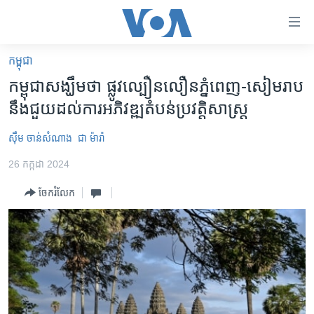
ភ្ជាប់​
ទៅ​
គេហទំព័រ​
កម្ពុជា
កម្ពុជា
ទាក់ទង
កម្ពុជា​សង្ឃឹម​ថា ផ្លូវ​ល្បឿន​លឿន​ភ្នំពេញ-សៀមរាប​
រំលង​
អន្តរជាតិ
នឹង​ជួយ​ដល់​ការ​អភិវឌ្ឍ​តំបន់​ប្រវតិ្ត​សាស្ត្រ
និង​
អាមេរិក
ចូល​
ស៊ឹម ចាន់សំណាង
ជា ម៉ារ៉ា
ទៅ​​
ចិន
ទំព័រ​
26 កក្កដា 2024
ហេឡូវីអូអេ
ព័ត៌មាន​​
ចែករំលែក
តែ​
កម្ពុជាច្នៃប្រតិដ្ឋ
ម្តង
ព្រឹត្តិការណ៍ព័ត៌មាន
រំលង​
និង​
ទូរទស្សន៍ / វីដេអូ​
ចូល​
វិទ្យុ / ផតខាសថ៍
ទៅ​
ទំព័រ​
កម្មវិធីទាំងអស់