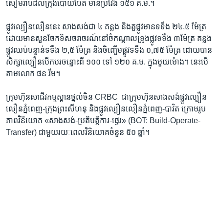
សៀមរាប​ដល់​ក្រុង​ប៉ោយប៉ែត ​មាន​ប្រវែង ​១៥១ គ.ម.។​
ផ្លូវ​ល្បឿន​លឿន​នេះ ​សាង​សង់​ជា​ ៤ ​គន្លង ​និង​តួ​ផ្លូវ​មាន​ទទឹង ​២៤,៥​ ម៉ែត្រ ​
ដោយ​មាន​សួន​ចែក​ទិស​ចរាចរណ៍​នៅ​ចំ​កណ្ដាល​ទ្រូង​ផ្លូវ​ទទឹង ​៣​ម៉ែត្រ ​គន្លង​
ផ្លូវ​ឈប់​បន្ទាន់​ទទឹង ​២,៥ ​ម៉ែត្រ ​និង​ចិញ្ចើម​ផ្លូវ​ទទឹង ​០,៧៥ ​ម៉ែត្រ ​ដោយ​បាន​
សិក្សា​ល្បឿន​បើកបរ​ចន្លោះ​ពី ​១០០ ​ទៅ​ ១២០​ គ.ម.​ ក្នុង​មួយ​ម៉ោង។ ​នេះ​បើ​
តាម​លោក ​ផន រឹម។​
ក្រុម​ហ៊ុន​សាជីវ​កម្ម​ស្ពាន​ថ្នល់ចិន ​CRBC ​ ជា​ក្រុមហ៊ុន​សាង​សង់​ផ្លូវ​ល្បឿន​
លឿន​ភ្នំពេញ-ក្រុង​ព្រះ​សីហនុ​ និង​ផ្លូវ​ល្បឿន​លឿន​ភ្នំពេញ-បាវិត​ ក្រោម​រូប​
ភាព​វិនិយោគ ​«សាង​សង់-​ប្រតិបត្តិការ-​ផ្ទេរ» ​(BOT: Build-Operate-
Transfer) ​ជាមួយ​រយៈ​ពេល​វិនិយោគ​ចំនួន ​៥០ ​ឆ្នាំ។​