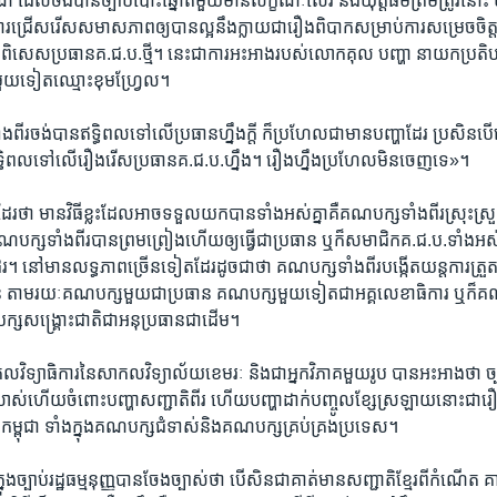
ណ៍​ ដែល​ចង់​បាន​ច្បាប់​បោះឆ្នោត​មួយ​មាន​លក្ខណៈ​សេរី ​និង​យុត្តិធម៌​ត្រឹមត្រូវ​នោះ​ ប
ការ​ជ្រើស​រើស​សមាសភាព​ឲ្យ​បាន​ល្អ​នឹង​ក្លាយ​ជា​រឿង​ពិបាក​សម្រាប់​ការ​សម្រេចចិត្ត​
សេស​ប្រធាន​គ.ជ.ប.​ថ្មី។​ នេះ​ជា​ការ​អះអាង​របស់​លោក​គុល បញ្ហា ​នាយក​ប្រតិបត្តិ​ន
មួយ​ទៀតឈ្មោះ​ខុមហ្រ្វែល។​
ីរ​ចង់​បាន​ឥទ្ធិពល​ទៅ​លើ​ប្រធាន​ហ្នឹង​ក្តី​ ក៏​ប្រហែល​ជា​មាន​បញ្ហា​ដែរ ​ប្រសិនបើ
​ឥទ្ធិពល​ទៅ​លើ​រឿងរើស​ប្រធាន​គ.ជ.ប.​ហ្នឹង។ ​រឿង​ហ្នឹង​ប្រហែលមិន​ចេញ​ទេ»។​
​ថា​ មាន​វិធីខ្លះ​ដែល​អាច​ទទួល​យក​បាន​ទាំងអស់​គ្នា​គឺ​គណបក្ស​ទាំងពីរ​ស្រុះស្រ
ណបក្ស​ទាំង​ពីរ​បាន​ព្រម​ព្រៀង​ហើយ​ឲ្យ​ធ្វើ​ជា​ប្រធាន ​ឬ​ក៏​សមាជិក​គ.ជ.ប.ទាំងអស់​ត្
រ។​ នៅ​មាន​លទ្ធភាព​ច្រើន​ទៀត​ដែរ​ដូចជា​ថា ​គណបក្ស​ទាំង​ពីរ​បង្កើត​យន្ត​ការ​ត្រួត​ពិន
 ​តាម​រយៈ​គណបក្ស​មួយជា​ប្រធាន​ គណបក្ស​មួយ​ទៀត​ជា​អគ្គ​លេខាធិការ ​ឬ​ក៏​គ
​សង្គ្រោះ​ជាតិ​ជា​អនុប្រធាន​ជា​ដើម។​
្យាធិការ​នៃ​សាកល​វិទ្យាល័យ​ខេមរៈ ​និង​ជា​អ្នក​វិភាគ​មួយ​រូប ​បាន​អះអាង​ថា​ ច្បា
លាស់​ហើយ​ចំពោះ​បញ្ហា​សញ្ជាតិ​ពីរ​ ហើយ​បញ្ហា​ដាក់​បញ្ចូល​ខ្សែ​ស្រឡាយ​នោះ​ជា​រ
កម្ពុជា​ ទាំង​ក្នុង​គណបក្ស​ជំទាស់​និង​គណបក្ស​គ្រប់គ្រង​ប្រទេស។​
ុង​ច្បាប់​រដ្ឋធម្មនុញ្ញ​បានចែង​ច្បាស់​ថា ​បើសិន​ជា​គាត់​មាន​សញ្ជាតិ​ខ្មែរ​ពី​កំណើត​