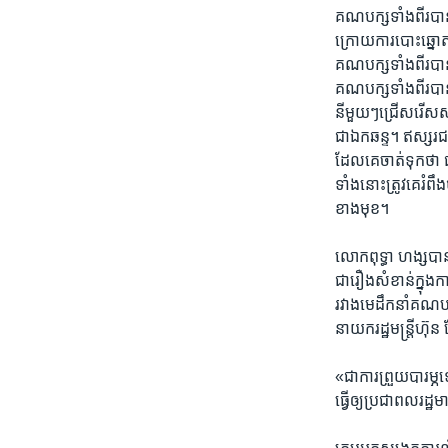
គណបក្ស​ទាំង​ពីរ​បាន​ប
ក្រោយ​ការ​បោះឆ្នោត​កា
គណបក្ស​ទាំង​ពីរ​បាន
គណបក្ស​ទាំងពីរ​បាន
នីមួយៗ​ជ្រើស​រើស​ស
ជា​ឯកឆន្ទ។​ ឥស្សរជន​
ដែល​គេ​ចាត់​ទុក​ថា ​ជ
ទាំង​នោះ​ត្រូវ​គេ​រំពឹ
ខាង​មុខ។​
លោក​ពុទ្ធា ហង្ស​បាន​
ជា​រឿង​សំខាន់​ក្នុង​កា
រវាង​មេ​ដឹកនាំ​គណបក
នាយក​រដ្ឋ​មន្ត្រី​ហ៊
«ជា​ការ​ព្រួយ​បារម្ភ
ធ្វើ​ឲ្យ​ប្រជា​ពលរដ្ឋ