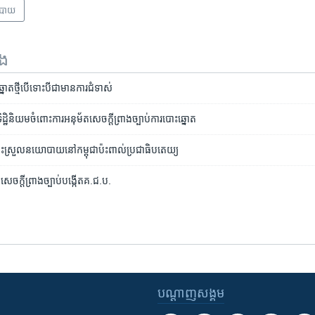
បាយ
ទង
នោត​ថ្មី​បើ​ទោះ​បី​ជា​មាន​ការ​ជំទាស់
្ឋិនិយម​ចំពោះ​ការ​អនុម័ត​សេចក្តី​ព្រាងច្បាប់​ការ​បោះឆ្នោត
​ស្រុះស្រួល​នយោបាយ​​នៅ​កម្ពុជា​ប៉ះពាល់​ប្រជាធិបតេយ្យ
​សេចក្តី​ព្រាង​ច្បាប់​​បង្កើត​គ.ជ.ប.
បណ្តាញ​សង្គម