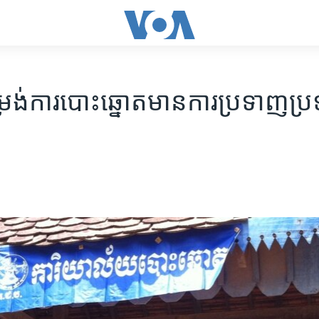
រង់​​ការ​បោះឆ្នោត​មាន​ការ​ប្រទាញ​ប្រ