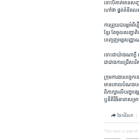
ទោះបី​គាត់​មាន​សញ្ជាត
ហៅ​ថា ​ផ្នត់​គំនិត​រប
ការ​ព្រួយ​បារម្ភ​អំ
ខ្មែរ ​តែ​ចូល​សញ្ជ
បញ្ចេញ​អត្ត​សញ្ញាណ​ឲ្យ​
ទោះជា​យ៉ាងណាក្តី​ លោ
ជា​ជាង​ការ​ជ្រើស​រ
ក្រុម​ការងារ​បច្ចេកទេ
មាន​គោល​បំណង​បញ្ចប់​
ពិភាក្សា​លើ​បញ្ហា​ផ្ស
ឬ​នីតិវិធី​នានា​សម្រាប
ចែករំលែក
This item is part of