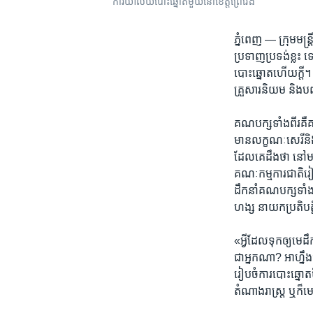
ការិយាល័យ​បោះឆ្នោត​មួយ​នៅ​ខេត្ត​ព្រៃវែង
ភ្នំពេញ —
ក្រុម​មន្
ប្រទាញ​ប្រទង់​ខ្លះ ​ទ
បោះឆ្នោត​ហើយ​ក្តី។​ 
គ្រួសារ​និយម​ និង​បញ
គណបក្ស​ទាំងពីរ​គឺ​គណ
មាន​លក្ខណៈ​សេរី​និង​
ដែល​គេ​ដឹង​ថា ​នៅ​មា
គណៈកម្មការ​ជាតិ​រៀប
ដឹកនាំ​គណបក្ស​ទាំង
ហង្ស ​នាយក​ប្រតិបត្ត
«អ្វី​ដែល​ទុក​ឲ្យ​មេ
ជា​អ្នក​ណា?​ អា​ហ្ន
រៀបចំ​ការ​បោះឆ្នោត​ថ
តំណាងរាស្ត្រ ​ឬ​ក៏​មេ