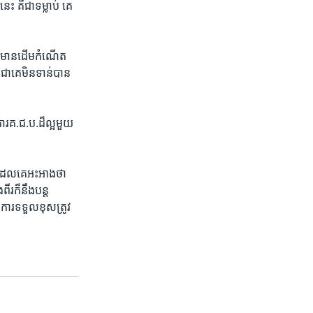
 ​គឺ​ជា​ទម្លាប់​ ​គេ​
ែល​មាន​ដើម​កំណើត​
ា​គេមិន​ទាន់​បាន​
រ​គ.ជ.ប.ដ៏​ល្អ​មួយ​
ួយ​ដែល​គេ​អះអាង​ថា​
​ក៏​នឹង​បន្ត​
​ការ​ទទួល​ខុសត្រូវ ​