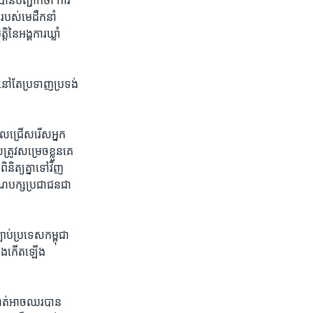
ាន​បញ្ជាក់​ថា​ ការ​
របស់​មេដឹក​នាំ​
ៃ​អង្គការ​ឃ្លាំ​
​នៅតែ​ប្រទាញ​ប្រទង់​
ួល​ជ្រើសរើស​អ្នក​
រូវ​សម្រេច​ខ្លួន​គេ​
ិត្យ​គ្នា​ទៅ​វិញ​
ណបក្ស​ប្រជាជន​ជា​
ប់​ប្រទេស​កម្ពុជា​
ឿង​កើត​ឡើង​
 គាត់​អាច​ឈរ​បាន​