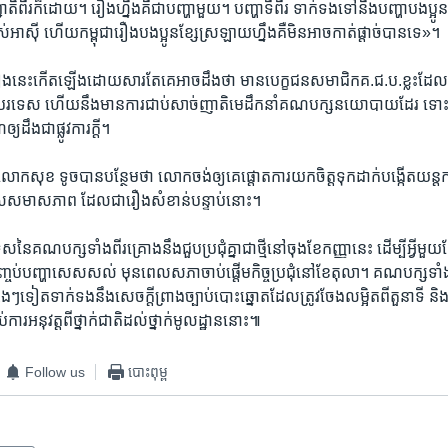
ិ​ពីរ​ក៏​ដោយ។ ​រឿង​ហ្នឹង​គឺ​ជា​បញ្ហា​មួយ។​ បញ្ហា​ទីពីរ ​ទាក់ទង​ទៅ​នឹង​បញ្ហា​បងប្អូន​នេះ
ស់​អាស៊ី​ ហើយ​កម្ពុជា​រឿង​បងប្អូន​ខ្សែ​ស្រឡាយ​ហ្នឹង​គឺ​មិន​អាច​កាត់ផ្តាច់​បាន​ទេ»។​
ពី​រឿងនេះ​កើត​ឡើង​ដោយសារ​តែ​គេ​អាច​ដឹង​ថា​ មាន​បេក្ខ​ជន​សមាជិក​គ.ជ.ប.​ខ្លះ​ដ
ាតិ​បរទេស​ ហើយ​នឹង​មាន​ការ​ជាប់​សាច់ញាតិ​មេ​ដឹកនាំ​គណបក្ស​នយោបាយ​ដែរ​ ទោះ​ជ
ដឹង​ជា​ផ្លូវ​ការ​ក្តី។​
ក​សុខ ទូច​បាន​បន្ថែម​ថា​ លោក​ចង់​ឲ្យ​គេ​ផ្តោត​ការ​យក​ចិត្ត​ទុក​ដាក់​បង្កើត​យន្តកា
ើស​សមាស​ភាព ​ដែល​ជា​រឿង​សំខាន់​បន្ទាប់​នោះ។​
ស​នៃ​គណបក្ស​ទាំងពីរ​គ្រោង​នឹង​ជួប​ប្រជុំ​គ្នា​ជា​ថ្មី​នៅ​ចុង​ខែ​កញ្ញា​នេះ​ ដើម្បី​អ្វីម
បញ្ហា​សេស​សល់​ មុន​ពេល​សភា​ចាប់​ផ្តើម​កិច្ច​ប្រជុំ​នៅ​ខែ​តុលា។​ គណបក្ស​ទាំង​ពីរ
េងៗ​ទៀត​ទាក់ទង​នឹង​សេចក្តី​ព្រាង​ច្បាប់​បោះឆ្នោត​ដែល​ត្រូវ​ចែង​លម្អិតពី​តួនាទី​ និង
់​ការ​អនុវត្តពី​ថ្នាក់​ជាតិ​ដល់​ថ្នាក់​មូលដ្ឋាន​នោះ៕
Follow us
បោះពុម្ព