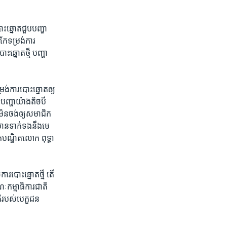
ោះឆ្នោត​ជួប​បញ្ហា​
​កែ​ទម្រង់ការ​
ឆ្នោត​ថ្មី ​បញ្ហា​
រង់ការ​បោះឆ្នោត​ឲ្យ​
ញ្ហា​យ៉ាង​តិច​បី ​
មិន​ចង់​ឲ្យ​សមាជិក​
មាន​ទាក់ទង​នឹង​មេ​
បណ្ឌិត​លោក​ ពុទ្ធា
រ​បោះឆ្នោត​ថ្មី​ តើ​
ណៈកម្មាធិការ​ជាតិ
​របស់​បេក្ខជន​