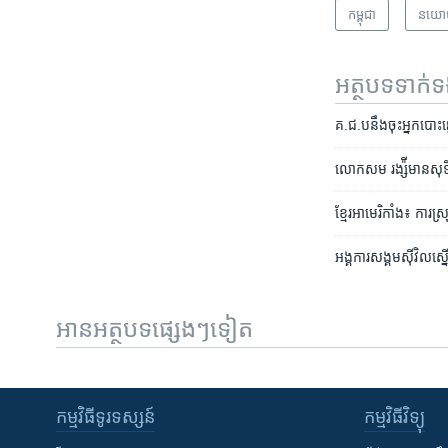
កម្ពុជា
នយោ
អត្ថបទ​ទាក់
គ.ជ.ប​នឹង​ចុះ​អ្នក​បោះឆ្
លោក​សម រង្ស៉ី​មាន​សុទិដ
ខ្មែរ​អាមេរិកាំង៖​ ការ
អង្គការ​សង្គម​ស៊ីវិល​ស្នើ
អានអត្ថបទផ្សេងៗទៀត
កម្មវិធី​ទូរទស្សន៍
កម្មវិធី​វិទ្យុ