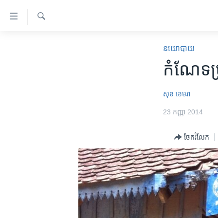
ភ្ជាប់​
ទៅ​
គេហទំព័រ​
ស្វែង​
កម្ពុជា
រក
នយោបាយ
ទាក់ទង
អន្តរជាតិ
កំណែ​ទម្
រំលង​
និង​
អាមេរិក
ចូល​
សុខ ខេមរា
ចិន
ទៅ​​
23 កញ្ញា 2014
ទំព័រ​
ហេឡូវីអូអេ
ព័ត៌មាន​​
កម្ពុជាច្នៃប្រតិដ្ឋ
ចែករំលែក
តែ​
ម្តង
ព្រឹត្តិការណ៍ព័ត៌មាន
រំលង​
ទូរទស្សន៍ / វីដេអូ​
និង​
ចូល​
វិទ្យុ / ផតខាសថ៍
ទៅ​
កម្មវិធីទាំងអស់
ទំព័រ​