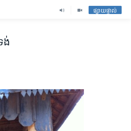
ផ្សាយផ្ទាល់
ទង់