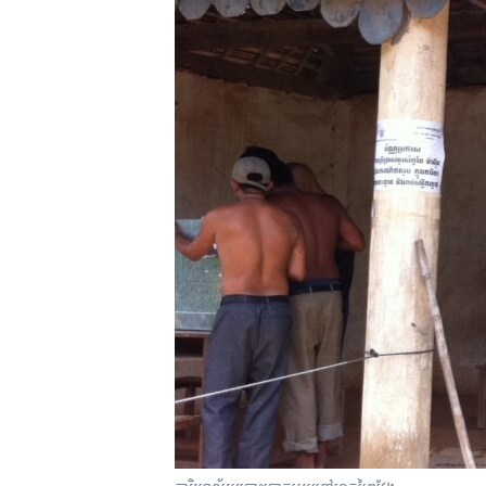
រចនា
សម្ព័ន្ធ​
រំលង​
និង​
ចូល​
ទៅ​
កាន់​
ទំព័រ​
ស្វែង​
រក