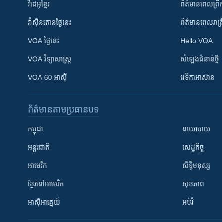
វីដេអូ​ខ្មែរ
ព័ត៌មាន​ពេល​ព្រឹ
វ៉ាស៊ីនតោន​ថ្ងៃ​នេះ
ព័ត៌មាន​​ពេល​រាត្រ
VOA ថ្ងៃនេះ
Hello VOA
VOA ​វិទ្យាសាស្ត្រ
សំឡេង​ជំនាន់​ថ្មី
VOA 60 អាស៊ី
វេទិកា​អាស៊ាន
ព័ត៌មាន​តាមប្រធានបទ​
កម្ពុជា
នយោបាយ
អន្តរជាតិ
សេដ្ឋកិច្ច
អាមេរិក
សិទ្ធិមនុស្ស
ខ្មែរ​នៅអាមេរិក
សុខភាព
អាស៊ីអាគ្នេយ៍
អប់រំ