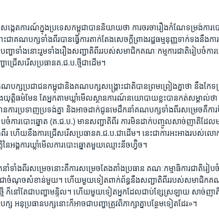
ត្រី​សង្កេត​ការណ៍​ក្នុង​ប្រទេស​កម្ពុជា​បាន​និយាយ​ថា ​ការ​ចរចា​រឿង​កំណែ​ទម្រង់​ការ​ប
ោះជា​គណបក្ស​ទាំង​ពីរ​បាន​ធ្វើការ​តាក់តែង​សេចក្តី​ព្រាង​រដ្ឋ​ធម្មនុញ្ញ​ទាក់ទង​នឹង​ការ
បញ្ហា​ទាំង​នោះ​រួម​ទាំង​រឿង​សញ្ជាតិ​ពីរ​របស់​សមាជិក​គណៈកម្មការ​ជាតិ​រៀបចំ​ការ​បោះ
្ហា​ជ្រើសរើស​ប្រធាន​គ.ជ.ប.​ថ្មី​ជាដើម។​
បក្ស​ប្រជាជន​កម្ពុជា​និង​គណបក្ស​សង្គ្រោះ​ជាតិ​បាន​ព្រម​ព្រៀង​គ្នា​ថា​ នឹង​កែ​ទម្
យុត្តិធម៌​មែន​ តែ​អ្នក​តាម​ឃ្លាំ​មើល​ស្ថាន​ការណ៍​នយោបាយ​ខ្លះ​បាន​កត់​សម្គាល់ថា​ ប
ន​ការ​ប្រទាញ​ប្រទង់​គ្នា​ និង​អាច​ដាក់​ជូន​មេដឹកនាំ​គណបក្ស​ទាំងពីរ​សម្រេចគឺ​ការ​
ចំ​ការ​បោះ​ឆ្នោត​ (គ.ជ.ប.) ​មាន​សញ្ជាតិ​ពីរ​ ការ​មិន​ដាក់​បញ្ចូល​សាច់​ញាតិ​ដែល​
​ពីរ ​ហើយ​នឹង​ការ​ជ្រើស​រើស​ប្រធាន​គ.ជ.ប.ជា​ដើម។​ នេះ​ជា​ការ​អះអាងរបស់​លោក​
ិ​នៃ​អង្គការ​ឃ្លាំ​មើល​ការបោះ​ឆ្នោត​មួយ​ឈ្មោះ​នីចហ្វ៊ិច។​
​ដឹកនាំ​ទាំងពីរ​សម្រេច​នោះ​គឺ​ការ​សម្រេច​តែងតាំង​ប្រធាន​ គណៈកម្មាធិការ​ជាតិ​រៀបចំ​កា
ឹង​ជា​ចំណុច​សំខាន់​មួយ។​ ហើយ​មួយទៀត​ពាក់​ព័ន្ធ​នឹង​សញ្ជាតិ​ពីរ​របស់​សមាជិក​គ
្មី​ ក៏​នៅ​តែ​ជា​បញ្ហា​មន្ទិល។​ ហើយ​មួយ​ទៀត​អ្នក​ដែល​ជាប់​ខ្សែ​ស្រឡាយ ​សាច់​ញាតិ
បក្ស ​អនុប្រធាន​បក្ស​នោះ​ក៏អាច​ជា​បញ្ហា​ត្រូវ​ពិភាក្សា​គ្នា​បន្ថែម​ទៀត​ដែរ»។​