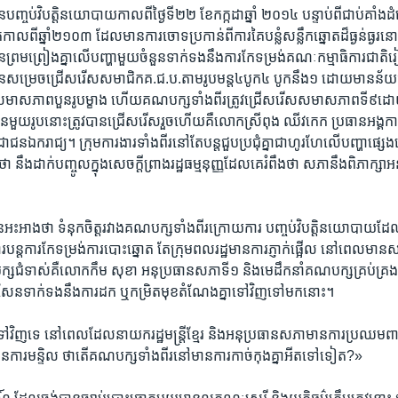
ញ្ចប់​វិបត្តិ​នយោបាយ​កាលពី​ថ្ងៃ​ទី​២២​ ខែ​កក្កដា​ឆ្នាំ​ ២០១៤ ​បន្ទាប់​ពី​ជាប់​គាំង​ដ
ល​ពី​ឆ្នាំ​២១០៣ ​ដែល​មាន​ការ​ចោទ​ប្រកាន់​ពី​ការ​គៃ​បន្លំ​សន្លឹក​ឆ្នោត​ដ៏​ធ្ងន់ធ្ងរ​ន
​ព្រមព្រៀង​គ្នា​លើ​បញ្ហា​មួយ​ចំនួន​ទាក់ទង​នឹង​ការ​កែ​ទម្រង់គណៈកម្មាធិការ​ជាតិ​
​សម្រេចជ្រើស​រើស​សមាជិក​គ.ជ.ប.តាម​រូបមន្ត​៤​បូក​៤ ​បូក​នឹង​១​ ដោយ​មាន​ន័
មាសភាព​បួន​រូប​ម្ខាង​ ហើយ​គណបក្ស​ទាំង​ពីរ​ត្រូវ​ជ្រើស​រើស​សមាសភាព​ទី៩​ដោយ​ក
មួយរូប​នោះ​ត្រូវ​បាន​ជ្រើសរើស​រួច​ហើយ​គឺ​លោក​ស្រី​ពុង ឈីវកេក​ ​ប្រធាន​អង្គការ​ស
ា​ជន​ឯករាជ្យ។​ ក្រុម​ការងារ​ទាំង​ពីរ​នៅតែ​បន្ត​ជួប​ប្រជុំ​គ្នា​ជា​ហូរហែ​លើ​បញ្ហា​ផ្ស
ង​ថា​ នឹង​ដាក់​បញ្ចូល​ក្នុង​សេចក្តី​ព្រាង​រដ្ឋ​ធម្មនុញ្ញ​ដែល​គេ​រំពឹង​ថា​ សភា​នឹង​ពិភាក្សា
អះអាង​ថា​ ទំនុក​ចិត្ត​រវាង​គណបក្ស​ទាំង​ពីរ​ក្រោយ​ការ​ បញ្ចប់​វិបត្តិ​នយោបាយ​ដែល​
រ​បន្ត​ការ​កែ​ទម្រង់​ការ​បោះឆ្នោត​ តែ​ក្រុម​ពលរដ្ឋ​មាន​ការ​ភ្ញាក់​ផ្អើល​ នៅ​ពេល​មាន​សង្
្ស​ជំទាស់​គឺ​លោកកឹម សុខា ​អនុ​ប្រធាន​សភា​ទី១​ និង​មេ​ដឹកនាំ​គណបក្ស​គ្រប់គ្រ
ុន សែន​ទាក់ទង​នឹង​ការ​ដក​ ឬ​កម្រិត​មុខ​តំណែង​គ្នា​ទៅ​វិញ​ទៅ​មក​នោះ។​
​ទៅ​វិញ​ទេ ​នៅ​ពេល​ដែល​នាយក​រដ្ឋមន្ត្រី​ខ្មែរ ​និង​អនុប្រធាន​សភា​មាន​ការ​ប្រឈម​ពាក្យ
​មាន​ការ​មន្ទិល ​ថា​តើ​គណបក្ស​ទាំងពីរ​នៅ​មាន​ការ​កាច់​កុង​គ្នា​អី​ត​ទៅ​ទៀត?»​