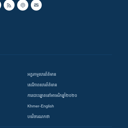
អក្ខរកម្មសារព័ត៌មាន
សេរីភាពសារព័ត៌មាន
ការបោះឆ្នោតនៅអាមេរិកឆ្នាំ២០២០
Khmer-English
បទវិចារណកថា