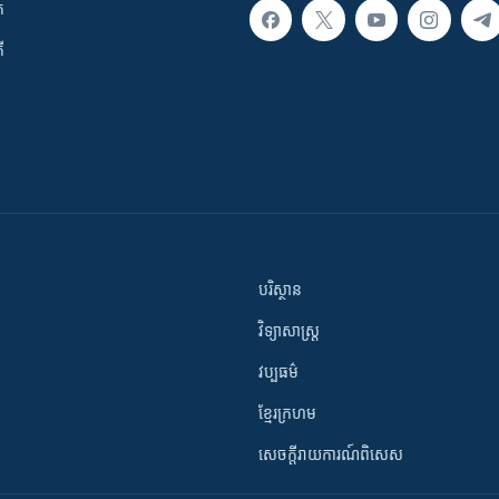
ក
ី
បរិស្ថាន
វិទ្យាសាស្រ្ត
វប្បធម៌
ខ្មែរក្រហម
សេចក្តីរាយការណ៍ពិសេស