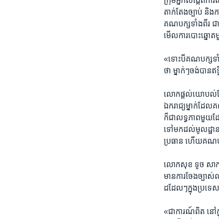
ក្រុម​អ្នក​សង្កេត​ការ
តាក់តែង​ច្បាប់ ​និង​
គណបក្ស​ទាំងពីរ​ ជាពិ
មើល​ការ​បោះឆ្នោត​
«ទោះបី​គណបក្ស​ទាំងព
ថា​ ម្នាក់ៗ​ចង់​បាន
លោក​ផ្តល់​យោបល់​ដែរ
ឯករាជ្យ​ម្នាក់​ដែល​គ
ក៏​ជា​លទ្ធភាព​មួយ​ដែ
ទៅមក​ដល់​មូលដ្ឋាន
ប្រធាន​ ហើយ​គណបក្ស
លោក​សុខ ទូច ​សាកលវិទ
មាន​ការ​ចែងច្បាស់​
ដដែលៗ​ក្នុង​ប្រទេស​
«ជា​ការណ៍​ពិត​ នៅ​ក្ន