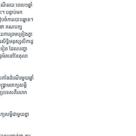
ំណើរ​រយៈ​ពេល​១​ឆ្នាំ​
ោះ។​ បន្ទាប់​មក
រៀបចំ​ការ​បោះឆ្នោត។​
យថា​ គណបក្ស​
ារ​ព្រមព្រៀង​គ្នា​
ិទ្ធិ​មនុស្ស​លីកាដូ​
េង​ទៀត​ ដែល​បញ្ហា​
​អនុម័ត​នៅ​ខែ​តុលា​
គាំង​ដំណើរ​មួយ​ឆ្នាំ​
គ្រាម​ពាក្យ​សម្តី​
ង​ប្រទេស​គឺ​លោក​
​សម្តី​ជាមួយ​គ្នា​