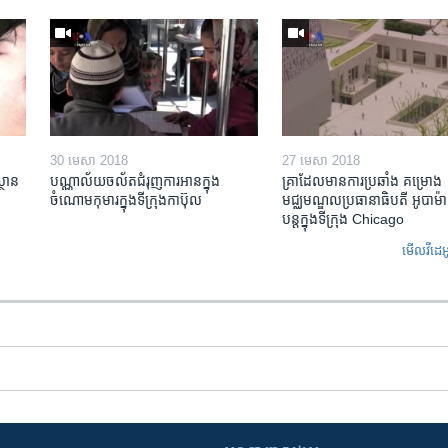
30 មេសា 2018
27 មេសា 2018
្ថាន​
បណ្ណាល័យ​ចល័ត​ជំរុញ​ការអាន​ក្នុង
គ្រាដែល​មាន​ការ​ប្រឆាំង គម្រោង​
ចំណោម​កុមារ​ក្នុងទីក្រុង​កាប៊ុល
មជ្ឈមណ្ឌល​ប្រធានាធិបតី អូបាម៉ា
បន្ត​ក្នុង​ទីក្រុង Chicago
មើល​វីដេអ