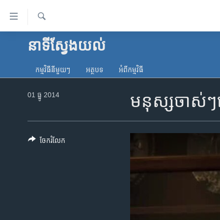
ភ្ជាប់​
ទៅ​
គេហទំព័រ​
ស្វែង​
នាទី​ស្វែង​យល់
កម្ពុជា
រក
ទាក់ទង
អន្តរជាតិ
រំលង​
កម្មវិធី​នីមួយៗ
អត្ថបទ​
អំពី​កម្មវិធី​
និង​
អាមេរិក
ចូល​
01 ធ្នូ 2014
មនុស្ស​ចាស់ៗ​ន
ចិន
ទៅ​​
ទំព័រ​
ហេឡូវីអូអេ
ព័ត៌មាន​​
កម្ពុជាច្នៃប្រតិដ្ឋ
តែ​
ចែករំលែក
ម្តង
ព្រឹត្តិការណ៍ព័ត៌មាន
រំលង​
ទូរទស្សន៍ / វីដេអូ​
និង​
ចូល​
វិទ្យុ / ផតខាសថ៍
ទៅ​
កម្មវិធីទាំងអស់
ទំព័រ​