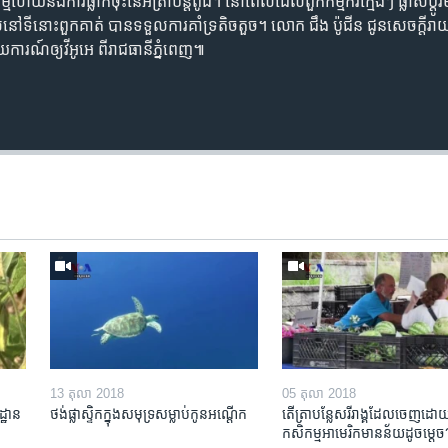
ហើយនឹង​ការធ្លាក់​ចុះ​នៃ​អត្រា​បន្ត​ពូជ។ នៅ​ពេល​ដែល​ពួក​កម្មករ​ក្មេងៗ ផ្លាស់ប្តូរ
ិ ដែល​នៅ​ទីនោះ​ពួកគាត់ បាន​ទទួល​ការគាំទ្រ​តិចតួច។ លោក ជឹង ប៉ូជីន ជូន​សេចក្ត
ណ៍​ឲ្យ​វីអូអេ ពី​រាជធានី​ភ្នំពេញ៕
13 តុលា 2018
05 តុលា 2018
្ឋាន​
ថង់​ផ្លាស្ទិក​​ក្នុង​សមុទ្រ​សម្លាប់​កូន​អណ្តើក
តើ​ត្រា​បន្លែ​សរីរាង្គ​ដែល​ចេញ​ដោយ
ក
កសិកម្ម​អាមេរិក​មាន​ន័យ​ដូចម្តេច