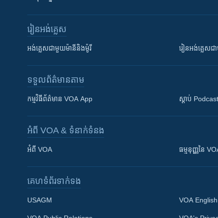
រៀន​​អង់គ្លេស
អង់គ្លេស​ជាមួយ​ម៉ានី​និង​ម៉ូរី
រៀន​​​​​​អង់គ្លេ
ទទួល​ព័ត៌មាន​តាម
កម្មវិធី​ព័ត៌មាន VOA App
ស្តាប់ Podcas
អំពី​ VOA & ទំនាក់ទំនង
អំពី​ VOA
ធម្មនុញ្ញ​នៃ V
គេហទំព័រ​​ទាក់ទង
USAGM
VOA English