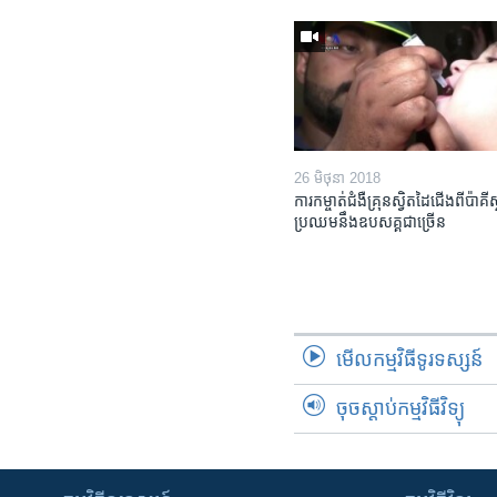
26 មិថុនា 2018
ការ​កម្ចាត់​ជំងឺ​គ្រុន​ស្វិត​ដៃ​ជើង​ពី​ប៉ាគីស
ប្រឈម​នឹង​ឧបសគ្គ​ជាច្រើន
មើល​កម្មវិធី​ទូរទស្សន៍
ចុចស្តាប់កម្មវិធីវិទ្យុ