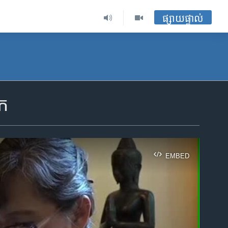
ផ្សាយផ្ទាល់
ាក
EMBED