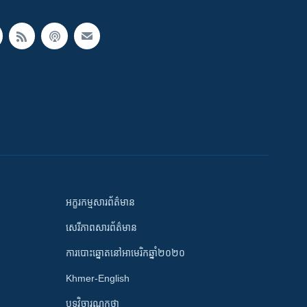
អក្ខរកម្មសារព័ត៌មាន
សេរីភាពសារព័ត៌មាន
ការបោះឆ្នោតនៅអាមេរិកឆ្នាំ២០២០
Khmer-English
បទវិចារណកថា