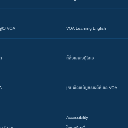
ស​​ជាមួយ VOA
VOA Learning English
ts
ព័ត៌មាន​តាម​អ៊ីមែល
OA
ក្រម​​​សីលធម៌​​​អ្នក​​​សារព័ត៌មាន VOA
Accessibility