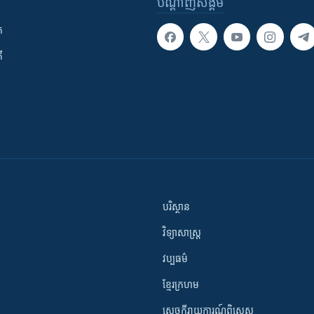
បណ្តាញ​សង្គម
ក
ី
បរិស្ថាន
វិទ្យាសាស្រ្ត
វប្បធម៌
ខ្មែរក្រហម
សេចក្តីរាយការណ៍ពិសេស