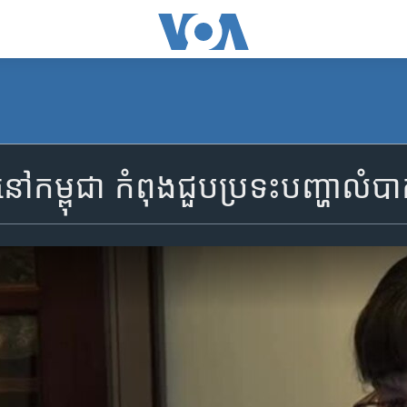
ៅ​កម្ពុជា កំពុង​ជួបប្រទះ​បញ្ហា​លំប