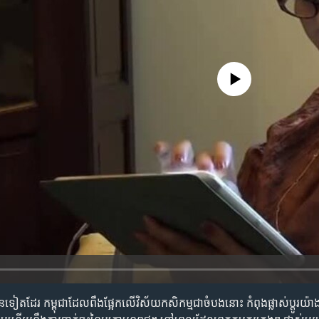
No media source currently availa
ើ​ន​ទៀត​ដែរ កម្ពុជា​ដែល​ពឹង​ផ្អែក​លើ​វិស័យ​កសិកម្ម​ជា​ចំបង​នោះ កំពុង​ផ្លាស់ប្តូរ​យ៉ា