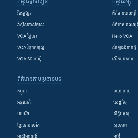
កម្មវិធី​ទូរទស្សន៍
កម្មវិធី​វិទ្យុ
វីដេអូ​ខ្មែរ
ព័ត៌មាន​ពេល​ព្រឹ
វ៉ាស៊ីនតោន​ថ្ងៃ​នេះ
ព័ត៌មាន​​ពេល​រាត្រ
VOA ថ្ងៃនេះ
Hello VOA
VOA ​វិទ្យាសាស្ត្រ
សំឡេង​ជំនាន់​ថ្មី
VOA 60 អាស៊ី
វេទិកា​អាស៊ាន
ព័ត៌មាន​តាមប្រធានបទ​
កម្ពុជា
នយោបាយ
អន្តរជាតិ
សេដ្ឋកិច្ច
អាមេរិក
សិទ្ធិមនុស្ស
ខ្មែរ​នៅអាមេរិក
សុខភាព
អាស៊ីអាគ្នេយ៍
អប់រំ