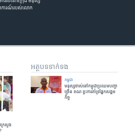
​មក​រស់នៅ​ទីក្រុង មនុស្ស​
ី​រាយការណ៍​របស់​លោក
អត្ថបទ​ទាក់ទង
កម្ពុជា
មនុស្ស​ចាស់​នៅ​កម្ពុជា​ប្រឈម​បញ្ហា​
ច្រើន​ ខណៈ​ខ្វះ​ការ​គាំទ្រ​ផ្នែក​សង្គម​
កិច្ច
​ក្រសួង​
?