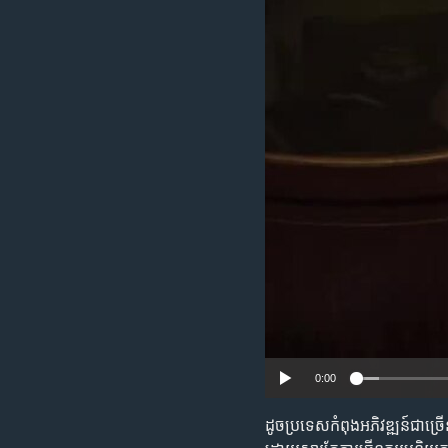
រចនា
សម្ព័ន្ធ​
រំលង​
និង​
ចូល​
ទៅ​
កាន់​
ទំព័រ​
ស្វែង​
រក
0:00
ដូច​ប្រទេស​កំពុង​អភិវឌ្ឍន៍​ជា​ច្រ