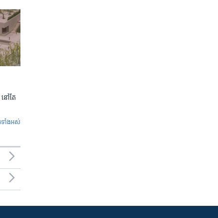
 នៅតែ​
ូ​ទាំង​អស់