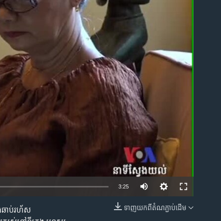
ble
3:25
ទាញ​យក​ពី​តំណភ្ជាប់​ដើម
ង​ឆាប់​រហ័ស​
EMBED