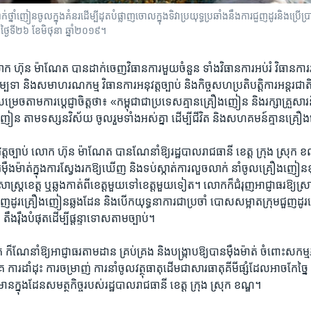
ថ្នាំញៀន​ចូល​ក្នុង​គំនរ​ដើម្បីដុត​បំផ្លាញ​ចោល​ក្នុង​ទិវា​ប្រយុទ្ធប្រឆាំង​នឹង​ការ​ជួញដូរ​និង​ប្រ
ថ្ងៃទី២៦ ខែមិថុនា ឆ្នាំ២០១៩។
ក​ ហ៊ុន ម៉ាណែត​ បាន​ដាក់​ចេញ​វិធានការ​មួយ​ចំនួន​ ទាំង​វិធាន​ការ​អប់រំ ​វិធាន​ការ​រ
ម្បទា​ និង​សមាហរណ​កម្ម ​វិធាន​ការ​អនុវត្តច្បាប់ ​និង​កិច្ច​សហ​ប្រតិបត្តិការ​អន្តរជាតិ
រេច​តាម​ការ​ប្តេជ្ញា​ចិត្ត​ថា៖ «កម្ពុជា​ជា​ប្រទេស​គ្មាន​គ្រឿង​ញៀន​ និង​រក្សា​គ្រួសារ​
ឿង​ញៀន ​តាម​ទស្សន​វិស័យ​ ចូលរួម​ទាំង​អស់​គ្នា ​ដើម្បី​ជីវិត​ និង​សហគមន៍​គ្មាន​គ្
្ត​ច្បាប់ ​លោក ​ហ៊ុន ម៉ាណែត​ បាន​ណែនាំ​ឱ្យ​រដ្ឋបាល​រាជធានី ​ខេត្ត ​ក្រុង ​ស្រុក ​ខណ
រ​ម៉ឺងម៉ាត់​ក្នុង​ការ​ស្វែងរក​ឱ្យ​ឃើញ ​និង​ទប់​ស្កាត់​ការ​លួច​លាក់​ នាំចូល​គ្រឿង​ញៀន​ខ
ិសាស្ត្រ​ខេត្ត​ ឬ​ឆ្លងកាត់​ពី​ខេត្ត​មួយ​ទៅ​ខេត្ត​មួយ​ទៀត។ ​លោក​ក៏​ជំរុញ​អាជ្ញាធរ​ឱ្យ​ស្រាវ​
ញ​ដូរ​គ្រឿង​ញៀន​ឆ្លង​ដែន ​និង​បើក​យុទ្ធនាការ​ជា​ប្រចាំ​ បោស​សម្អាត​ក្រុម​ជួញដូរ​
​ តឹង​រ៉ឹង​បំផុត​ដើម្បី​ផ្តន្ទាទោស​តាម​ច្បាប់។ ​
​ណែនាំ​ឱ្យ​អាជ្ញាធរ​តាម​ដាន ​គ្រប់គ្រង ​និង​បង្ក្រាប​ឱ្យ​បាន​ម៉ឺង​ម៉ាត់ ចំពោះសកម្ម​
​ដាំដុះ ​ការ​ចម្រាញ់ ការ​នាំ​ចូល​វត្ថុធាតុ​ដើម​ជា​សារធាតុ​គីមី​ផ្សំ​ដែល​អាច​កែច្
្នុង​ដែន​សមត្ថកិច្ច​របស់​រដ្ឋបាល​រាជធានី ​ខេត្ត​ ក្រុង​ ស្រុក ខណ្ឌ។​