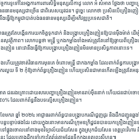
្ច​ការ​ទូទៅ​នៃ​អង្គការ​ការពារ​សិទ្ធិ​មនុស្ស​លីកាដូ​ លោក​ អំ សំអាត ​ថ្លែង​ថា បញ្ហ
ញ​ធនធាន​មនុស្ស​ជា​ច្រើន​ ជា​ពិសេស​យុវជន។ ​ដូច្នេះ ​លោក​ថា​ ប្រសិន​បើ​គ្រឿង​ញៀន​
នឹង​ធ្វើ​ឱ្យ​កម្ពុជា​បាត់ប​ង់​ធនធាន​មនុស្ស​ដើម្បី​អភិវឌ្ឍ​ប្រទេស​ជាតិ។​
ធរ​ត្រូវតែ​បង្កើន​ការ​យក​ចិត្ត​ទុក​ដាក់ ​និង​បង្ក្រាប​គ្រឿង​ញៀន​ឱ្យ​បាន​ម៉ឺង​ម៉ាត់ ​ដើ
វត្ថិភាព។ ​លោក​បន្ត​ថា​ មន្ត្រី ​ឬ​កង​កម្លាំង​ទាំង​អស់​ត្រូវ​តែ​នៅ​ឱ្យឆ្ងាយ​ពី​គ្រឿ
គ្រឿង​ញៀន​ នោះ​វានឹង​ធ្វើ​ឱ្យ​ការ​បង្ក្រាប​គ្រឿង​ញៀន​មិន​មានប្រសិទ្ធ​ភាព​នោះ​ទេ។​
ង​ហើយ​ត្រូវ​ចាត់​វិធានការ​មុន​គេ ​ចំពោះមន្ត្រី ​ជា​កងកម្លាំង ​ដែល​ពាក់ព័ន្ធ​ការ​បង្ក្
​ពុក​រលួយ​ ទី ២ ​កុំឱ្យពាក់​ព័ន្ធ​គ្រឿង​ញៀន​ ហើយ​ប្រសិន​ជា​មាន​កើត​ឡើង​ត្រូវ​តែ​អនុវ
ត ​ជន​រងគ្រោះ​ដោយ​សារ​បញ្ហា​គ្រឿង​ញៀន​មាន​រាប់ម៉ឺន​នាក់ ​ហើយជន​ជាប់​ចោទ ​ឬ​ជ
 ៥០%​ ដែល​ពាក់​ព័ន្ធ​នឹង​បទ​ល្មើស​គ្រឿង​ញៀន។​
ុង​ខែ​មករា ​ឆ្នាំ ​២០២៤ ​អាជ្ញាធរ​ពាក់ព័ន្ធ​បាន​បង្រ្កាប​ករណី​ជួញ​ដូរ​ និង​ដឹក​ជញ្ជូន​ឆ្
បន្តបន្ទាប់​ផង​ដែរ ​ដោយ​ក្នុង​នោះ​មាន​ករណី​ក្រុម​ឧក្រិដ្ឋ​ជន​បាន​យក​គ្រឿង​ញៀន​ទ
ទៅ​ផ្លុង​ចោល​នៅ​ខាង​មុខ​វិទ្យាល័យ​ជ័យ​សែន ​ក្នុង​ស្រុក​ជ័យ​សែន ​ខេត្ត​ព្រះ​វិហារ​
ះ​ ដែល​គ្រោង​ដឹក​ទៅ​កោះ​តៃវ៉ាន់​តាម​ដែន​ទឹក​ក្នុង​ខេត្ត​ព្រះសីហនុ៕​