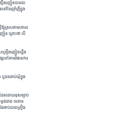
ា​គ្រឿងញៀន​បាន​ជះ​
នៅ​តែ​ញាំញី​ក្នុង​
ម្បី​ឱ្យ​ស្រប​តាម​គោល​
ង​ញៀន​ ព្រោះ​ថា​ បើ
រាប​គ្រឿង​ញៀន​ហ្នឹង​
ត្ត​ទៅ​តាម​វិធាន​ការ​
ន​ជាប់​ឃុំ​ក្នុង​
លង​ដែន​ដោយ​ខុស​ច្បាប់​
ម្ងន់​ជាង ​១​តោន​
 និងចាប់​បាន​គ្រឿង​