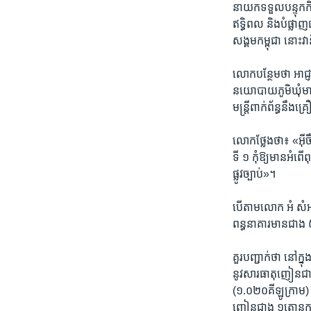
នាយក​ទទួល​បន្ទុក​កិច
ឥទ្ធិពល​ និង​បំផ្លា
សង្គម​កម្ពុជា ​នោះ​វា​
លោក​បន្ថែម​ថា​ អាជ្ញា
នយោបាយ​ភូមិឃុំ​មាន​សុ
មន្ត្រីពាក់​ព័ន្ធ​នឹង
លោក​ថ្លែង​ថា៖ ​«អ៊ីចឹ
ទី ១​ កុំឱ្យ​មាន​អំពើ
ផ្លូវ​ច្បាប់»។​
បើ​តាម​លោក​ អំ សំអា
ពន្ធនាគារ​មាន​ជាង​
គួរ​បញ្ជាក់​ថា ​នៅ​ក្ន
នូវ​សារធាតុ​ញៀន​ជា​
(១.០២០​គីឡូ​ក្រាម) ​
ញៀន​ជាង​ ១​តោន​កន្ល