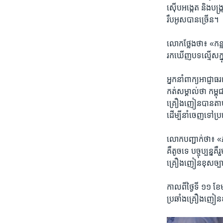
ស៊ើប​អង្កេត ​និងបង្
រឹប​អូស​បាន​ច្រើន។​
លោក​ថ្លែង​ថា៖ «កន្
រក​ឃើញ​បទ​ល្មើស​ក្ន
អ្នក​នាំពាក្យ​អាជ្ញាធ
កត់​សម្គាល់​ថា ​កម្
គ្រឿង​ញៀន​បាន​តាម​រយ
ដើម្បី​នាំ​ចេញ​ទៅ​ប្
លោក​បញ្ជាក់​ថា៖ ​«ភាគ
គឺ​តូច​ទេ ​បច្ចុប្បន្
គ្រឿង​ញៀន​ខុស​ច្បា
កាលពី​ថ្ងៃទី​ ១១ ​ខែ
ប្រឆាំង​គ្រឿងញៀន​ខុ