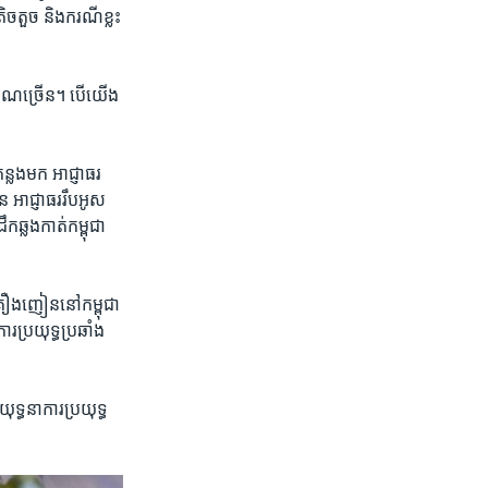
​តួច​ និង​ករណី​ខ្លះ​
មាណ​ច្រើន។ ​បើ​យើង​
ន្លង​មក ​អាជ្ញាធរ​
​អាជ្ញាធរ​រឹបអូស​
ឆ្លង​កាត់​កម្ពុជា​
គ្រឿង​ញៀន​នៅ​កម្ពុជា​
រ​ប្រយុទ្ធ​ប្រឆាំង​
ុទ្ធនាការ​ប្រយុទ្ធ​