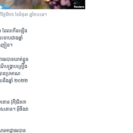
លពីថ្ងៃទី២៦ ខែមិថុនា ឆ្នាំ២០១៨។
០២៣ ដែល​កើន​ឡើង​
ាប​ជាង​ឆ្នាំ ​
ឿង​ញៀន។​
ាធរ​បាន​ឃាត់​ខ្លួន​
​បង្ក្រាប​គ្រឿង​
​បាន​ប្រមាណ​
នឹង​ឆ្នាំ ​២០២២ ​
ោន​ [គឺ]​ជិត​៣​
​តោន។ ​អ៊ីចឹង​វា​
ារ​អាជ្ញាធរ​បាន​