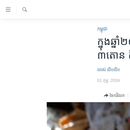
ភ្ជាប់​
ទៅ​
គេហទំព័រ​
ស្វែង​
កម្ពុជា
រក
កម្ពុជា
ទាក់ទង
អន្តរជាតិ
ក្នុងឆ្ន
រំលង​
និង​
អាមេរិក
៣តោន តិ
ចូល​
ចិន
ទៅ​​
ទំព័រ​
ហេឡូវីអូអេ
លាស់ លីបលីប
ព័ត៌មាន​​
កម្ពុជាច្នៃប្រតិដ្ឋ
01 កុម្ភៈ 2024
តែ​
ម្តង
ព្រឹត្តិការណ៍ព័ត៌មាន
ចែករំលែក
រំលង​
ទូរទស្សន៍ / វីដេអូ​
និង​
ចូល​
វិទ្យុ / ផតខាសថ៍
ទៅ​
កម្មវិធីទាំងអស់
ទំព័រ​