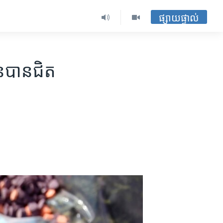
ផ្សាយផ្ទាល់
​បាន​ជិត​