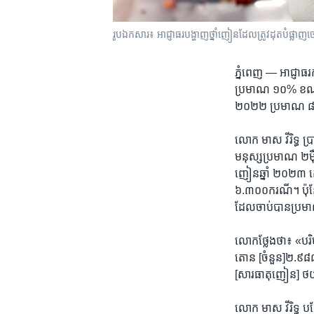
រូបឯកសារ៖ អាជ្ញាធរ​បង្ហាញថ្នាំញៀនដែលត្រូវដុត​បំផ្លាញ​ចោល
ភ្នំពេញ —
អាជ្ញាធរ
ប្រមាណ​ ១០%​ ខណៈ​គ
២០២២ ​ប្រមាណ​ ៨០%។​
លោក ​មាស វីរិទ្ធ ​ប្រ
មនុស្ស​ប្រមាណ ​២​ម
ញៀន​ឆ្នាំ​ ២០២៣ ​កើ
៦.៣០០​ករណី។ ​ប៉ុន្ត
ដែល​ចាប់​បាន​ប្រ
លោក​ថ្លែង​ថា៖ ​«បរ
តោន [ចំនួន]​២.៩៨៨​គ
[សារធាតុ​ញៀន]​ ថយ​ចុ
លោក ​មាស វីរិទ្ធ ​ប