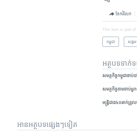
ចែករំលែក
This item is part of
កម្ពុជា
សង្គម
អត្ថបទ​ទាក់
សមត្ថកិច្ចកម្ពុជា​ចាប
សមត្ថកិច្ច​តាម​ចាប់​អ្ន
មន្រ្តីជាង៤០នាក់ត្រ
អានអត្ថបទផ្សេងៗទៀត