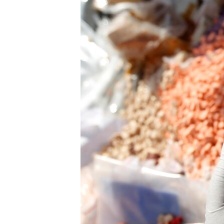
រចនា
សម្ព័ន្ធ​
រំលង​
និង​
ចូល​
ទៅ​
កាន់​
ទំព័រ​
ស្វែង​
រក