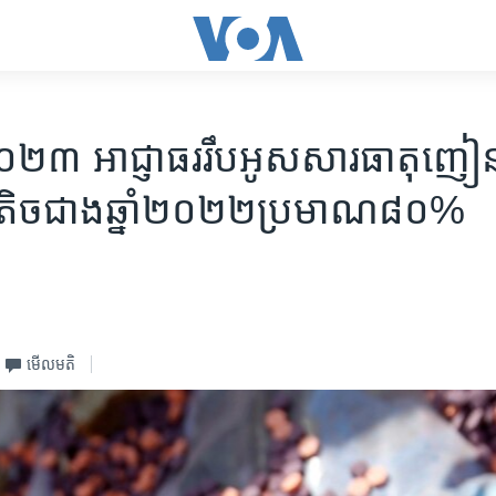
ាំ​២០២៣ អាជ្ញាធរ​រឹបអូស​សារធាតុ​ញៀន
ច​ជាង​ឆ្នាំ​២០២២​ប្រមាណ​៨០%
មើល​មតិ