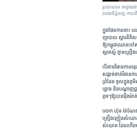
រូបឯកសារ៖ អាជ្ញាធរ​ចាក់​
រាជធានីភ្នំពេញ កាលពី
ក្នុង​ផែន​ការ​នោះ លោ
ព្យាបាល​ ស្តារ​នីតិ​ស
ឱ្យកម្ពុជា​ឈាន​ទៅ​សម្
ស្អាតស្អំ ​គ្មាន​គ្រ
បើ​តាម​វិធានការ​អនុវត
សង្កាត់​ចាត់វិ​ធាន​កា
ព្រំដែន​ ចូល​ក្នុង​ភូម
ខ្លោង​ និង​បណ្តាញ​ជួ
តូចៗ​ឱ្យ​បាន​ម៉ឺង​ម៉ាត់
លោក ​ហ៊ុន ម៉ាណែត ​ក៏
គ្រឿង​ញៀន​សំយោគ ​ការ
សំយោគ​ ដែល​កើត​មាន​ក