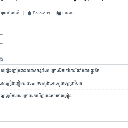
មើល​មតិ
Follow us
បោះពុម្ព
ទង
់​បាន​គ្រឿងញៀន​ជាង​១តោន​កន្លះ​​ដែលគ្រោងដឹកទៅកោះតៃវ៉ាន់តាមផ្លូវ​ទឹក
ក​យក​គ្រឿង​ញៀន​ជាង​១តោន​មក​ផ្លុង​ចោល​​ក្នុង​ខេត្ត​ព្រះវិហារ
ូវបណ្តេញពីការងារ ក្រោយ​រក​ឃើញ​មាន​សារធាតុញៀន