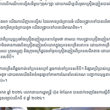
ក្រាប​លើ​ករណី​បទ​ល្មើស​នីមួយៗ​ខុសៗ​គ្នា ​ដោយ​ករណី​ខ្លះ​រឹបអូសគ្រឿង​ញៀន​បាន​តិច
លង​មក ​យើង​រក​ឃើញ​បទ​ល្មើស ​ដែល​មាន​ទ្រង់ទ្រាយ​ធំ ​យើង​បង្រ្កាប​ទៅ​បាន​បរិ
ុង​កម្រិត​ទ្រង់​ទ្រាយ​តូច​ យើង​បង្ក្រាប​ទៅ​បាន​បរិមាណ​តិច»។​
រ​ជាតិ​ប្រយុទ្ធ​ប្រឆាំង​គ្រឿង​ញៀនរូប​នេះ​បន្ថែម​ថា ​តាម​រយៈ​ការ​បង្ក្រាប​គ្រឿង​ញៀនក
ពុជា​មិនមាន​ការ​ផលិត​គ្រឿង​ញៀន​សំយោគ​ក្នុង​ប្រទេស​ច្រើន​នោះ​ទេ​ ដោយ​ភា​គច្រើន 
ៈ​ក្រុម​ឈ្មួញ ​និង​ក្រុម​ឧក្រិដ្ឋ​ជន​នាំចូល​គ្រឿង​ញៀនពី​ប្រទេស​ជិត​ខាង ​ដោយ​ដឹក​
រទេស​ទីបី។​
​ច្រើន​គឺ​ឆ្លង​កាត់​ទៅ​ប្រទេស​ក្រៅ ​ឆ្លង​កាត់​ទៅ​ប្រទេស​ទីបី។​ ទីផ្សារ​ប្រើ​ប្រាស់​
ន​គឺ​រួម​តូច ​ដោយ​សារ​យើង​ខិតខំ​អនុវត្ត​ទៅ​តាម​ការ​ណែនាំ​របស់គណៈ​បញ្ជា​ការ​យុទ្ធនាកា
ប់»។​
​មករា ​ឆ្នាំ​ ២០២៤​ លោក​នាយក​រដ្ឋមន្ត្រី ​ហ៊ុន ម៉ាណែត ​បាន​ដាក់​ចេញ​ផែនការ​ស្តីពី​យ
ស​ច្បាប់​លើក​ទី ៩ ​ឆ្នាំ​ ២០២៤។​