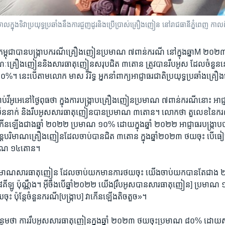
​ក្នុង​ទិវា​ប្រយុទ្ធប្រឆាំង​នឹង​ការ​ជួញដូរ​និង​ប្រើប្រាស់​គ្រឿងញៀន​ នៅ​រាជធានីភ្នំពេញ កា
​កម្ពុជា​បាន​បង្ក្រាប​ករណី​គ្រឿង​ញៀន​ប្រមាណ​ ៧​ពាន់​ករណី ​នៅ​ក្នុងឆ្នាM ២
្រឿង​ញៀន​និង​សារធាតុ​ញៀន​សរុប​ជិត ៣​តោន ​ត្រូវ​បាន​រឹប​អូស ​ដែល​ចំនួន​នេះ​ទ
 នេះ​បើ​តាម​លោក ​មាស វីរិទ្ធ ​អ្នកនាំ​ពាក្យ​អាជ្ញាធរ​ជាតិ​ប្រយុទ្ធ​ប្រឆាំង​គ្រ
ាប់​វីអូអេ​នៅ​ថ្ងៃ​ពុធ​ថា ​ក្នុង​ការ​បង្ក្រាប​គ្រឿង​ញៀន​ប្រមាណ​ ៧​ពាន់​ករណី​នោះ​ អាជ្ញ
៉ឺន​នាក់​ និង​រឹបអូស​សារធាតុ​ញៀន​បាន​ប្រមាណ ​៣​តោន​។ ​លោក​ថា​ តួលេខ​នៃ​ករណី
ន​ឡើង​ជាង​ឆ្នាំ​ ២០២២ ​ប្រមាណ ​១០%​ ដោយ​ក្នុង​ឆ្នាំ ​២០២២ ​អាជ្ញាធរ​បង្ក្រាប
ែ​បរិមាណ​គ្រឿង​ញៀន​ដែល​ចាប់​បាន​ជិត​ ៣​តោន ​ក្នុង​ឆ្នាំ​២០២៣​ ថយ​ចុះ ​បើ​ធៀប​
មាណ ​១៤​តោន។​
ិមាណ​សារធាតុ​ញៀន​ ដែល​ចាប់​យក​មាន​ការ​ថយ​ចុះ ​យើង​ចាប់​យក​បាន​តែជាង ​២​ត
ីឡូ ​ប៉ុណ្ណឹង។​ អ៊ីចឹង​បើឆ្នាំ​២០២២ ​យើង[រឹបអូស​បាន​សារធាតុ​ញៀន] ​ប្រមាណ ​១៤
ះ ​ប៉ុន្តែ​ចំនួន​ករណី​[បង្ក្រាប] ​វា​កើន​ឡើង​តិច​តួច»។​
ន្ថែម​ថា ​ការ​រឹប​អូស​សារធាតុ​ញៀន​ក្នុង​ឆ្នាំ ​២០២៣ ​ថយ​ចុះ​ប្រមាណ ៨០%​ ដោយ​ស