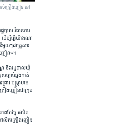
ើប្រាស់​គ្រឿងញៀន​ នៅ​
ដ្ឋបាល​ វិធាន​ការ​
 ​ដើម្បីធ្វើ​យ៉ាង​ណា​
នីមួយៗ​ជា​គ្រួសារ​
រឿង​ញៀន»។​
្ឌ ​និង​រដ្ឋបាល​ឃុំ
ុសច្បាប់​ឆ្លងកាត់​
ជ្រាវ ​បង្ក្រាប​មេ​
គ្រឿង​ញៀន​ជា​ក្រុម​
ភាព​កែច្នៃ ​ផលិត​
នៃ ​ផលិត​គ្រឿង​ញៀន​