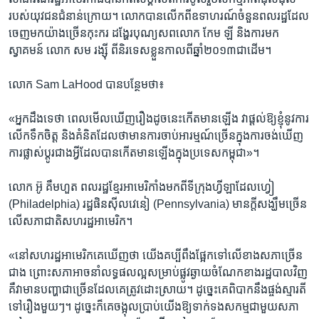
របស់​យុវជន​ជំនាន់​ក្រោយ។ លោក​បាន​លើក​ពី​ឧទាហរណ៍​ចំនួន​ពលរដ្ឋ​ដែល​
ចេញ​មក​យ៉ាង​ច្រើន​កុះករ​ ​ដង្ហែរ​បុណ្យ​សព​លោក​ កែម ឡី​ និង​ការ​មក​
ស្វាគមន៍​ ​លោក​ សម រង្ស៊ី​ ពី​និរទេស​ខ្លួន​កាលពី​ឆ្នាំ​២០១៣​ជាដើម។
លោក​ Sam LaHood ​បាន​បន្ថែម​ថា៖
«អ្នក​ដឹង​ទេ​ថា​ ពេល​មើលឃើញ​រឿង​ដូចនេះ​កើត​មានឡើង​ វា​ផ្តល់​ឱ្យ​ខ្ញុំ​នូវ​ការ​
លើក​ទឹក​ចិត្ត​ និង​គំនិត​ដែល​ថា​មាន​ការ​ចាប់​អារម្មណ៍​ច្រើន​ក្នុង​ការ​ចង់​ឃើញ​
ការ​ផ្លាស់ប្តូរ​ជាង​អ្វី​ដែល​បាន​កើត​មាន​ឡើង​ក្នុង​ប្រទេស​កម្ពុជា‍»។​
លោក​ អ៊ូ គឹមហួត ​ពលរដ្ឋ​ខ្មែរ​អាមេរិកាំង​មក​ពីទីក្រុង​ហ្វីឡាដែល​ហ្វៀ
(Philadelphia) រដ្ឋ​ផិនស៊ីលវេនៀ (Pennsylvania) ​មាន​ក្តី​សង្ឃឹម​ច្រើន​
លើ​សភា​ជាតិ​សហរដ្ឋ​អាមេរិក។​
«នៅ​សហរដ្ឋ​អាមេរិក​គេ​ឃើញ​ថា​ យើង​គប្បី​ពឹង​ផ្អែក​ទៅលើ​ខាង​សភា​ច្រើន​
ជាង ​ព្រោះ​សភា​អាច​នាំ​លទ្ធផល​ល្អ​សម្រាប់​ផ្លូវ​ឆ្ងាយ​ចំណែក​ខាង​រដ្ឋបាល​វិញ​
គឺ​វា​មាន​បញ្ហា​ជាច្រើន​ដែល​គេ​ត្រូវ​ដោះស្រាយ។ ដូច្នេះ​គេ​ពិបាក​នឹង​ផ្ចង់​ស្មារតី​
ទៅ​រឿង​មួយៗ។ ដូច្នេះ​ក៏​គេ​ចង្អុល​ប្រាប់​យើង​ឱ្យ​ទាក់​ទង​សកម្ម​ជាមួយ​សភា​