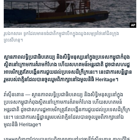
រចនា
សម្ព័ន្ធ​
Khmer English
រំលង​
និង​
បណ្តាញ​សង្គម
ចូល​
រូបឯកសារ៖ ទូក​ដែល​មាន​ទង់​ជាតិ​កម្ពុជា​​​បើក​ក្នុង​ឈូង​សមុទ្រ​ថៃ​នៅ​ជិត​​ក្រុង​
ទៅ​
ព្រះសីហនុ។
កាន់​
ទំព័រ​
ភាសា
ស្ថានភាព​លទ្ធិ​ប្រជាធិបតេយ្យ​ និង​សិទ្ធិ​មនុស្ស​នៅ​ក្នុង​ប្រទេស​កម្ពុជា​កំពុង​
ស្វែង​
ស្ថិត​នៅ​ក្រោម​ការ​គំរាម​កំហែង​ ហើយ​សហគមន៍​អន្តរជាតិ​ ដូច​ជា​សហរដ្ឋ​
រក
អាមេរិក​ត្រូវ​តែ​បង្កើន​ការ​ជួយ​ដល់​ប្រទេស​ដ៏ក្រីក្រ​នេះ​។ នេះ​ជា​ការសន្និដ្ឋាន​
រួម​របស់​វាគ្មិន​ដែល​បាន​ចូលរួម​ពិភាក្សា​នៅ​ឯ​មូលនិធិ​ Heritage។
វ៉ាស៊ីនតោន —
ស្ថានភាព​លទ្ធិ​ប្រជាធិបតេយ្យ​ និង​សិទ្ធិ​មនុស្ស​នៅ​ក្នុង​
ប្រទេស​កម្ពុជា​កំពុង​ស្ថិត​នៅ​ក្រោម​ការ​គំរាម​កំហែង​ ហើយ​សហគមន៍​
អន្តរជាតិ​ ដូច​ជា​សហរដ្ឋ​អាមេរិក​ត្រូវ​តែ​បង្កើន​ការ​ជួយ​ដល់​ប្រទេស​ដ៏ក្រីក្រ​
នេះ​។ នេះ​ជា​ការសន្និដ្ឋាន​រួម​របស់​វាគ្មិន​ដែល​បាន​ចូលរួម​ពិភាក្សា​នៅ​ឯ​
មូលនិធិ​ Heritage។
ក្រុ​មអ្នកជំនាញ​ដែល​បាន​ជួប​ពិភាក្សាគ្នា​នៅ​រដ្ឋ​ធានី​វ៉ាស៊ីនតោន​ កាលពី​ថ្ងៃ​