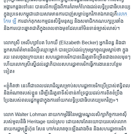
អង្គារ​កន្លង​ទៅ​នេះ ​បាន​លើក​ឡើង​ពី​ការ​គំរាម​កំហែង​ដល់​លទ្ធិ​ប្រជាធិបតេយ្យ​
ក្នុង​ប្រទេស​កម្ពុជា​ដោយ​សារ​មាន​ការ​បាញ់​សម្លាប់​អ្នក​វិភាគ​ឯករាជ្យ​គឺ​
លោក ​
កែម ឡី
​ការ​ដាក់​គុក​សកម្មជន​សិទ្ធិ​មនុស្ស ​និង​សមាជិក​គណ​បក្ស​ប្រឆាំង ​
និង​ការ​បោះឆ្នោត​ជាតិ​ក្នុង​ពេល​ខាងមុខ​ដែល​នៅ​មិន​ទាន់​ច្បាស់​លាស់។
លោកស្រី ​អេលីហ្សាបែត​ បែកឃឺ ​(Elizabeth Becker) អ្នកនិពន្ធ ​និង​ជា​
អ្នក​សារព័ត៌មាន​ដ៏ល្បី​ឈ្មោះ​ម្នាក់ បាន​ប្រាប់​ដល់​ក្រុម​អ្នក​ចូលរួម​ស្តាប់​ថា ក្នុង​
រយៈពេល​ចុងក្រោយ​នេះ​ សហរដ្ឋ​អាមេរិក​បាន​ដើរ​តួនាទី​ច្រើន​ជាង​ពេល​មុនៗ
​ហើយ​លោកស្រី​ស្នើ​ដល់​រដ្ឋាភិបាល​សហរដ្ឋ​អាមេរិក​ធ្វើ​ការងារ​នេះ​បន្ថែម​
ទៀត៖
«ខ្ញុំ​គិត​ថា​ នេះ​គឺ​ជា​ពេល​វេលា​ដ៏​ល្អ​សម្រាប់​សហរដ្ឋ​អាមេរិក​ប្រើ​ប្រាស់​ឥទ្ធិពល​
និង​អំណាច​របស់​ខ្លួន ​ដើម្បី​ដើរ​តួ​នាទី​សំខាន់​គាំទ្រ​ជួយ​ដល់​ការ​ខិតខំ​ប្រឹង
ប្រែង​របស់​ពលរដ្ឋ​កម្ពុជា​ក្នុងការ​នាំ​យក​លទ្ធិ​ប្រជាធិបតេយ្យ​មកវិញ‍»។​
លោក​ Walter Lohman ​នាយក​កម្មវិធី​នៃ​មជ្ឈមណ្ឌល​សិក្សា​កិច្ចការ​អាស៊ី​
របស់​មូលនិធិ​ Heritage ​យល់​ស្រប​ ដោយ​សារ​តែ​នយោបាយ​របស់​លោក​
នាយក​រដ្ឋ​មន្ត្រី​ហ៊ុន សែន​ ហាក់​លោត​ចុះ​ឡើង​រវាង​ចិន​ និង​សហរដ្ឋ​អាមេរិក ​