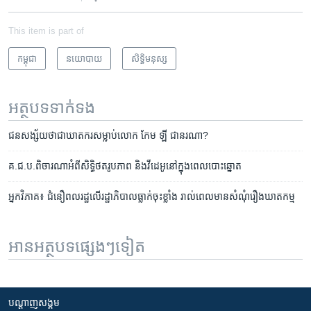
This item is part of
កម្ពុជា
នយោបាយ
សិទ្ធិ​មនុស្ស
អត្ថបទ​ទាក់ទង
ជនសង្ស័យថាជាឃាតករសម្លាប់​លោក កែម ឡី ជា​នរណា?
គ.ជ.ប.​ពិចារណា​អំពី​សិទ្ធិ​​ថត​រូបភាព​ និង​វីដេអូ​នៅ​ក្នុង​ពេល​បោះឆ្នោត
អ្នកវិភាគ៖ ជំនឿ​ពលរដ្ឋ​លើ​រដ្ឋាភិបាល​ធ្លាក់ចុះ​ខ្លាំង ​រាល់​ពេល​មាន​សំណុំរឿង​ឃាតកម្ម
អានអត្ថបទផ្សេងៗទៀត
បណ្តាញ​សង្គម