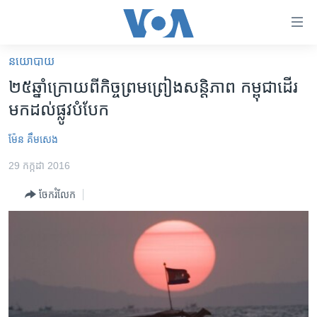
ភ្ជាប់​
ទៅ​
គេហទំព័រ​
នយោបាយ
កម្ពុជា
ទាក់ទង
២៥​ឆ្នាំ​ក្រោយ​ពី​កិច្ច​ព្រម​ព្រៀង​សន្តិភាព ​កម្ពុជា​ដើរ​
រំលង​
អន្តរជាតិ
មក​ដល់​ផ្លូវ​បំបែក
និង​
អាមេរិក
ចូល​
ម៉ែន គឹមសេង
ទៅ​​
ចិន
ទំព័រ​
29 កក្កដា 2016
ហេឡូវីអូអេ
ព័ត៌មាន​​
ចែករំលែក
តែ​
កម្ពុជាច្នៃប្រតិដ្ឋ
ម្តង
ព្រឹត្តិការណ៍ព័ត៌មាន
រំលង​
និង​
ទូរទស្សន៍ / វីដេអូ​
ចូល​
វិទ្យុ / ផតខាសថ៍
ទៅ​
ទំព័រ​
កម្មវិធីទាំងអស់