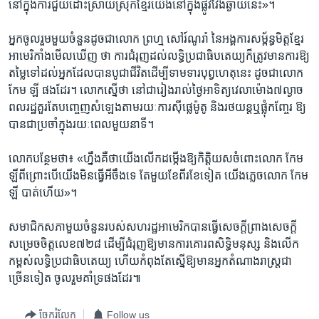
នៅក្នុង​ការ​ជួយ​ដោះស្រាយ​ស្រុក​ខ្មែរ​យើង​នៅ​ក្នុង​ផ្លូវ​វែង​ឆ្ងាយ​នេះ‍»។​
អ្នក​ចូលរួម​មួយ​ចំនួន​ដូច​ជា​លោក​ ព្រហ្ម សៅរ៍ណូរ៉ា​ នៃ​អង្គការ​សម្ព័ន្ធ​មិត្ត​ខ្មែរ​
អាមេរិកាំង​មើល​ឃើញ ថា​ ការ​ជំរុញ​ដល់​លទ្ធិ​ប្រជាធិបតេយ្យក៏ត្រូវ​មាន​ការ​ឱ្យ​
តម្លៃ​ទៅដល់​អ្នក​ដែល​បាន​បូជា​ជីវិត​ដើម្បី​ទាមទារ​បុព្វហេតុ​នេះ ​ដូចជា​លោក ​
កែម ឡី ផង​ដែរ។ លោក​ស្នើ​ថា ​នៅ​ជា​រៀងរាល់​ថ្ងៃ​អាទិត្យ​វេលា​ម៉ោង​៧ល្ងាច​
ពលរដ្ឋ​គួរ​តែ​បញ្ចេញ​សំឡេង​តាមរយៈ​ការស៊ីផ្លេ​ម៉ូតូ​ និង​រថយន្ត​ឬ​ផ្លុំ​កញ្ចែរ ​ឱ្យ​
បាន​ជា​ប្រចាំ​ក្នុង​រយៈពេល​មួយ​នាទី។
លោក​បន្ថែម​ថា៖ «ហ្នឹង​គឺ​ថា​យើង​លើក​ដម្កើង​ឱ្យ​កិត្តិ​យស​ចំពោះ​លោក​ កែម
ឡី​ពីព្រោះ​បើ​យើង​មិន​ធ្វើ​អីចឹង​ទេ​ តែ​មួយ​ខែ​ពីរខែ​ទៀត​ យើង​ភ្លេច​លោក កែម
ឡី​ បាត់​ហើយ‍»។
សមាជិក​សភា​មួយ​ចំនួន​របស់​សហរដ្ឋ​អាមេរិក​បាន​ធ្វើ​សេចក្តី​ព្រាង​សេចក្តី​
សម្រេច​ចិត្ត​លេខ​៧២៨​ ដើម្បី​ជំរុញ​ឱ្យ​មានការ​គោរព​សិទ្ធិ​មនុស្ស​ និង​លើក​
កម្ពស់​លទ្ធិ​ប្រជាធិបតេយ្យ ​ហើយ​កំពុងតែ​ស្នើ​ឱ្យ​មាន​អ្នក​តំណាង​រាស្ត្រ​ជា
ច្រើន​ទៀត​ ចូលរួម​គាំទ្រ​ផង​ដែរ៕
ចែករំលែក
Follow us