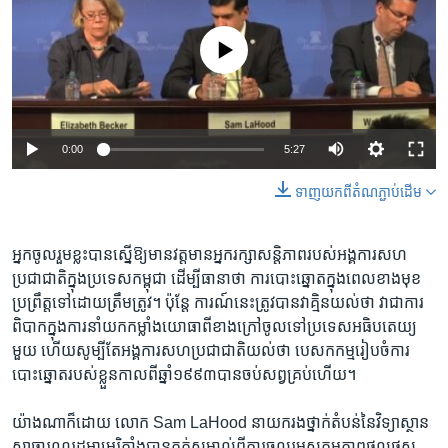
No media source currently available
0:00
5:27
ទាញ​យក​ពី​តំណភ្ជាប់​ដើម
អ្នក​ចូលរួម​ខ្លះ​បាន​ស្នើ​ឱ្យ​មាន​វត្តមាន​អ្នក​រក្សា​សន្តិភាព​របស់​អង្គការ​សហ
ប្រជាជាតិ​ក្នុង​ប្រទេស​កម្ពុជា​ ដើម្បី​ធានា​ថា ​ការ​បោះឆ្នោត​ក្នុង​ពេល​ខាងមុខ​
ប្រព្រឹត្ត​ទៅ​ដោយ​ត្រឹម​ត្រូវ។ ប៉ុន្តែ​ ការណ៍​នេះ​ត្រូវ​បាន​វាគ្មិន​យល់​ថា​ វាជា​ការ​
ពិបាក​ក្នុង​ការ​នាំ​យក​កម្លាំង​យោធា​ពី​ខាង​ក្រៅ​ចូល​ទៅ​ប្រទេស​អធិបតេយ្យ​
មួយ​ ហើយ​សូម្បី​តែ​អង្គការ​សហប្រជាជាតិ​យល់​ថា​ បេសកកម្ម​រៀបចំ​ការ​
បោះឆ្នោត​របស់​ខ្លួន​កាលពី​ឆ្នាំ​១៩៩៣​បាន​ចប់​សព្វគ្រប់​ហើយ។
យ៉ាងណា​ក៏ដោយ​ លោក​ Sam LaHood ​នាយក​រង​ថ្នាក់​តំបន់​នៃ​វិទ្យាស្ថាន​
សាធារណរដ្ឋ​អាមេរិកាំង​បាន​កត់​សម្គាល់​ពី​ការ​ចូលរួម​សកម្មភាព​ផុលផុស​