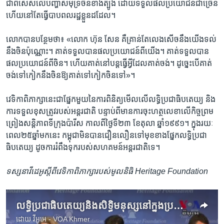
ជាពិសេស​លើ​បញ្ហា​សមុទ្រ​ចិន​ខាងត្បូង​ ដោយ​ទទួល​ផល​ប្រយោជន៍​ជាច្រើន
ហើយ​នៅតែ​ធ្វើ​បាប​ពលរដ្ឋ​ខ្លួន​ដដែល។
លោក​បាន​បន្ថែម​ថា៖ «លោក​ ហ៊ុន សែន​ គឺ​គ្រាន់តែ​លេង​សើច​នឹង​យើង​ទល់​
នឹង​ចិន​ប៉ុណ្ណោះ។ គាត់​ទទួល​បាន​ផល​ប្រយោជន៍​ពី​យើង។ គាត់​ទទួល​បាន​
ផល​ប្រយោជន៍​ពី​ចិន។ ហើយ​គាត់​នៅ​បន្ត​ធ្វើ​អ្វី​ដែល​គាត់​ចង់។ ដូច្នេះ​បើ​គាត់​
ចង់​ទៅ​កៀក​នឹង​ចិន​ឱ្យ​គាត់​ទៅ​កៀក​ចិន​ទៅ‍»។
វេទិកា​ពិភាក្សា​នេះ​ជា​ផ្នែក​មួយ​នៃ​ការ​ពិនិត្យ​មើល​លើ​លទ្ធិ​ប្រជាធិបតេយ្យ​ និង​
ការ​ទទួល​ខុស​ត្រូវ​របស់​អន្តរជាតិ​ បន្ទាប់​ពី​មាន​ការ​ចុះ​ហត្ថលេខា​លើ​កិច្ច​ព្រម​
ព្រៀង​សន្តិភាព​ទីក្រុង​ប៉ារីស​ កាលពី​ថ្ងៃ​ទី២៣​ ខែ​តុលា​ ឆ្នាំ​១៩៩១។ ក្នុង​រយៈ
ពេល​២៥​ឆ្នាំ​មកនេះ​ កម្ពុជា​មិន​បាន​ជឿនលឿន​ទៅមុខ​ខាង​ផ្នែក​លទ្ធិ​ប្រជា
ធិបតេយ្យ ​ដូច​ការ​រំពឹង​ទុក​របស់​សហគមន៍​អន្តរជាតិ​ទេ។
ទស្សនាវីដេអូស្តីពីវេទិកាពិភាក្សារបស់មូលនិធិ Heritage Foundation
លទ្ធិប្រជាធិបតេយ្យនិងសិទ្ធិមនុស្សនៅក្នុងប្រទេសកម្ពុជាកំពុងរងការរំរាមកំហែង
ដោយ
វីអូអេ - VOA Khmer