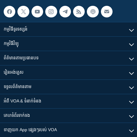
កម្មវិធី​ទូរទស្សន៍
កម្មវិធី​វិទ្យុ
ព័ត៌មាន​តាមប្រធានបទ​
រៀន​​អង់គ្លេស
ទទួល​ព័ត៌មាន​តាម
អំពី​ VOA & ទំនាក់ទំនង
គេហទំព័រ​​ទាក់ទង
ទាញយក​ App ផ្សេងៗ​របស់​ VOA