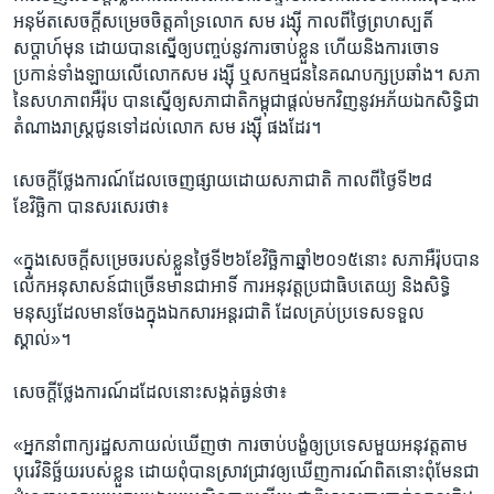
អនុម័ត​សេចក្តី​សម្រេច​ចិត្ត​គាំទ្រ​លោក ​សម រង្ស៊ី​ កាលពី​ថ្ងៃ​ព្រហស្បតិ៍​
សប្តាហ៍​មុន ដោយ​បាន​ស្នើ​ឲ្យ​បញ្ចប់​នូវ​ការ​ចាប់​ខ្លួន​ ហើយ​និង​ការ​ចោទ​
ប្រកាន់​ទាំងឡាយ​លើ​លោក​សម រង្ស៊ី​ ឬ​សកម្ម​ជន​នៃ​គណបក្ស​ប្រឆាំង។​ សភា​
នៃ​សហភាព​អឺរ៉ុប​ បាន​ស្នើ​ឲ្យ​សភា​ជាតិ​កម្ពុជា​ផ្តល់​មក​វិញ​នូវ​អភ័យ​ឯក​សិទ្ធិ​ជា​
តំណាង​រាស្ត្រ​ជូន​ទៅ​ដល់​លោក​ សម​ រង្ស៊ី​ ផងដែរ។​
​សេចក្តី​ថ្លែង​ការណ៍​ដែល​ចេញ​ផ្សាយ​ដោយ​សភាជាតិ​ កាលពីថ្ងៃ​ទី​២៨​
ខែវិច្ឆិកា​ បាន​សរសេរ​ថា៖​
«ក្នុង​សេចក្តី​សម្រេច​របស់​ខ្លួន​ថ្ងៃ​ទី​២៦​ខែ​វិច្ឆិកា​ឆ្នាំ​២០១៥​នោះ​ ​សភា​អឺរ៉ុប​បាន​
លើក​អនុសាសន៍​ជា​ច្រើន​មាន​ជា​អាទិ៍​ ការ​អនុវត្ត​ប្រជា​ធិបតេយ្យ​ និង​សិទ្ធិ​
មនុស្ស​ដែល​មាន​ចែង​ក្នុង​ឯកសារ​អន្តរជាតិ​ ដែល​គ្រប់​ប្រទេស​ទទួល​
ស្គាល់»។
សេចក្តី​ថ្លែង​ការណ៍​ដដែល​នោះ​សង្កត់​ធ្ងន់​ថា៖​
«អ្នក​នាំ​ពាក្យ​រដ្ឋសភា​យល់​ឃើញ​ថា​ ការ​ចាប់​បង្ខំ​ឲ្យ​ប្រទេស​មួយ​អនុវត្ត​តាម​
បុរេ​វិនិច្ឆ័យ​របស់​ខ្លួន​ ដោយ​ពុំបាន​ស្រាវជ្រាវ​ឲ្យ​ឃើញ​ការណ៍​ពិត​នោះ​ពុំមែន​ជា​