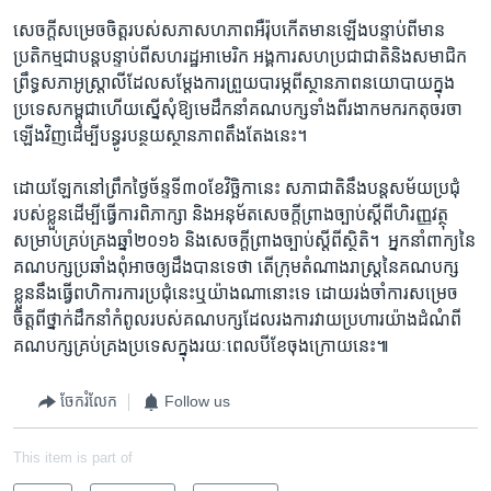
សេចក្តី​សម្រេច​ចិត្តរបស់​សភា​សហភាព​អឺរ៉ុប​កើត​មាន​ឡើង​បន្ទាប់​ពី​មាន​
ប្រតិកម្ម​ជា​បន្តបន្ទាប់​ពី​សហ​រដ្ឋ​អាមេរិក​ អង្គការ​សហ​ប្រជាជាតិ​និង​សមាជិក​
ព្រឹទ្ធ​សភា​អូស្រ្តាលី​ដែល​សម្តែង​ការ​ព្រួយ​បារម្ភ​ពី​ស្ថាន​ភាព​នយោបាយ​ក្នុង​
ប្រទេស​កម្ពុជា​ហើយ​ស្នើ​សុំ​ឱ្យ​មេដឹកនាំ​គណបក្ស​ទាំងពីរ​ងាក​មក​រក​តុ​ចរចា​
ឡើង​វិញ​ដើម្បី​បន្ធូរ​បន្ថយ​ស្ថានភាព​តឹងតែង​នេះ។​
ដោយ​ឡែក​នៅ​ព្រឹក​ថ្ងៃ​ច័ន្ទ​ទី៣០​ខែវិច្ឆិកានេះ​ សភាជាតិ​នឹង​បន្ត​សម័យ​ប្រជុំ​
របស់​ខ្លួន​ដើម្បី​ធ្វើ​ការ​ពិភាក្សា​ និង​អនុម័ត​សេចក្តី​ព្រាង​ច្បាប់​ស្តី​ពី​ហិរញ្ញ​វត្ថុ​
សម្រាប់​គ្រប់​គ្រង​ឆ្នាំ​២០១៦​ និង​សេចក្តី​ព្រាង​ច្បាប់​ស្តី​ពី​ស្ថិតិ។​ ​ អ្នក​នាំពាក្យ​នៃ​
គណបក្ស​ប្រឆាំង​ពុំ​អាច​ឲ្យ​ដឹង​បាន​ទេ​ថា​ តើ​ក្រុម​តំណាង​រាស្ត្រ​នៃ​គណបក្ស​
ខ្លួន​នឹង​ធ្វើ​ពហិការ​ការ​ប្រជុំ​នេះ​ឬយ៉ាង​ណា​នោះ​ទេ​ ដោយ​រង់​ចាំ​ការ​សម្រេច​
ចិត្ត​ពី​ថ្នាក់​ដឹកនាំ​កំពូល​របស់​គណបក្ស​ដែល​រង​ការ​វាយ​ប្រហារ​យ៉ាង​ដំណំពី​
គណបក្ស​គ្រប់​គ្រង​ប្រទេស​ក្នុង​រយៈ​ពេល​បី​ខែ​ចុង​ក្រោយ​នេះ៕
ចែករំលែក
Follow us
This item is part of