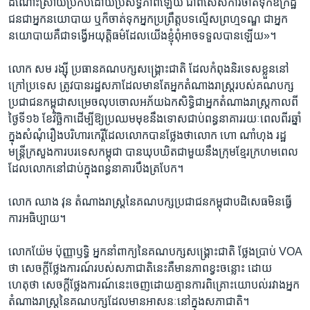
ដំណោះស្រាយ​ប្រកប​ដោយ​ប្រសិទ្ធភាព​ឡើយ​ ជាពិសេស​ការ​ចាត់​ទុក​ឧក្រិដ្ឋ​
ជន​ជា​អ្នក​នយោបាយ​ ឬក៏​ចាត់​ទុក​អ្នក​ប្រព្រឹត្ត​បទល្មើស​ព្រហ្ម​ទណ្ឌ​ ជា​អ្នក​
នយោបាយ​គឺ​ជា​ទង្វើ​អយុត្តិ​ធម៌​ដែល​យើង​ខ្ញុំ​ពុំ​អាច​ទទួល​បាន​ឡើយ»។
លោក​ សម រង្ស៊ី ប្រធាន​គណបក្ស​សង្គ្រោះ​ជាតិ ​ដែលកំពុង​និរទេស​ខ្លួ​ន​នៅ​
ក្រៅ​ប្រទេស ​ត្រូវ​បាន​រដ្ឋ​សភា​ដែល​មាន​តែ​អ្នក​តំណាងរាស្រ្ត​របស់​គណបក្ស​
ប្រជាជន​កម្ពុជា​សម្រេច​លុបចោល​អភ័យ​ឯកសិទ្ធិ​ជា​អ្នក​តំណាងរាស្រ្ត​កាលពី​
ថ្ងៃ​ទី​១៦​ ខែ​វិច្ឆិកា​ដើម្បីឱ្យ​ប្រឈម​មុខ​នឹង​ទោស​ជាប់​ពន្ធនាគារ​រយៈ​ពេល​ពីរ​ឆ្នាំ​
ក្នុង​សំណុំ​រឿង​បរិហារកេរ្តិ៍​ដែល​លោក​បាន​ថ្លែង​ថា​លោក ​ហោ ណាំហុង​ រដ្ឋ
មន្ត្រី​ក្រសួង​ការ​បរទេស​កម្ពុជា ​បាន​ឃុបឃិត​ជាមួយ​នឹង​ក្រុម​ខ្មែរក្រហម​ពេល​
ដែល​លោក​នៅ​ជាប់​ក្នុង​ពន្ធនាគារ​បឹងត្របែក។​
លោក ​ឈាង វុន​ តំណាង​រាស្ត្រ​នៃ​គណបក្ស​ប្រជាជន​កម្ពុជា​បដិសេធ​មិន​ធ្វើ​
ការ​អធិប្បាយ។
លោក​យ៉ែម ប៉ុញ្ញាឫទ្ធិ​ អ្នក​នាំពាក្យ​នៃ​គណបក្ស​សង្គ្រោះ​ជាតិ​ ថ្លែង​ប្រាប់​ VOA
ថា​ សេចក្តី​ថ្លែង​ការណ៍​របស់​សភា​ជាតិ​នេះ​គឺ​មាន​ភាព​ខ្វះ​ចន្លោះ​ ដោយ​
ហេតុថា​ សេចក្តី​ថ្លែង​ការណ៍​នេះ​ចេញ​ដោយ​គ្មាន​ការ​ពិគ្រោះ​យោបល់​រវាង​អ្នក​
តំណាង​រាស្ត្រនៃ​គណបក្ស​ដែល​មាន​អាសនៈ​នៅ​ក្នុង​សភាជាតិ។​