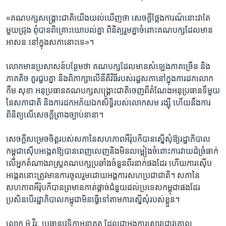
«គណបក្ស​សង្គ្រោះ​ជាតិ​យើង​យល់​ឃើញ​ថា​ សេចក្តី​ថ្លែង​ការ​ណ៍​នោះ​វា​តែ​
មួយ​ជ្រុង​ ពុំ​បាន​ពិគ្រោះ​យោបល់​គ្នា​ ពិនិត្យ​រួម​គ្នា​ចំពោះ​គណបក្ស​ដែល​មាន​
អាសនៈ​នៅ​ក្នុង​សភា​នោះ​ទេ»។​
លោក​មាន​ប្រសាសន៍​បន្ថែម​ថា​ គណបក្ស​ដែល​មាន​សំឡេងភាគច្រើន​ និង​
ភាគតិច​ គួរ​ជួប​គ្នា​ និង​ពិភាក្សា​លើ​នីតិវិធី​របស់​រដ្ឋ​សភា​នៅក្នុង​ការ​ដកលោក​
កឹម​ សុខា​ អនុប្រធាន​គណបក្ស​សង្គ្រោះ​ជាតិ​ចេញពី​តំណែង​អនុ​ប្រធាន​ទី​មួយ​
នៃ​សភាជាតិ និង​ការ​ដក​អភ័យ​ឯកសិទ្ធិរបស់​លោក​សម រង្ស៊ី​ ហើយ​នឹង​ការ​
ពិនិត្យ​លើ​សេចក្តី​ព្រាង​ច្បាប់​នានា។​
សេចក្តី​សម្រេច​ចិត្តរបស់​សភា​នៃ​សហភាព​អឺរ៉ុប​ក៏បាន​ស្នើ​សុំ​ឱ្យ​រដ្ឋាភិបាល​
កម្ពុជា​ស៊ើប​អង្កេតឱ្យ​បាន​ពេញ​លេញ​និង​មិន​លម្អៀង​ចំពោះ​ការ​វាយ​ដំ​ច្រំ​ធាក់​
លើ​អ្នក​តំណាង​រាស្ត្រ​គណបក្ស​ប្រឆាំងចំនួន​ពីរ​នាក់​ផង​ដែរ​ ហើយ​ការ​ស៊ើប​
អង្កេត​នោះ​ត្រូវ​មាន​ការ​ចូលរួម​ដោយ​អង្គការ​សហ​ប្រជាជាតិ។​ សភា​នៃ​
សហភាព​អឺរ៉ុប​ក៏បាន​ព្រមាន​កាត់​ផ្តាច់​ជំនួយ​ដល់​ប្រទេស​កម្ពុជាផង​ដែរ​
ប្រសិន​បើ​រដ្ឋាភិបាល​កម្ពុជា​មិន​ធ្វើ​ទៅ​តាម​ការ​ស្នើ​សុំ​របស់​ខ្លួន។​
លោក ​អ៊ូ វីរៈ ​ប្រធាន​វេទិកា​អនាគត​ ដែល​ជា​អង្គការ​ស្រាវជ្រាវ​គោល​