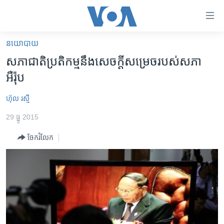
ភ្ជាប់​
ទៅ​
គេហទំព័រ​
នយោបាយ
កម្ពុជា
ទាក់ទង
សភា​ជាតិ​ប្រតិកម្ម​នឹង​សេចក្តីសម្រេច​របស់​សភា​
រំលង​
អន្តរជាតិ
អឺរ៉ុប​​​​
និង​
អាមេរិក
ចូល​
ហ៊ុល រស្មី
ទៅ​​
ចិន
ទំព័រ​
29 ធ្នូ 2015
ហេឡូវីអូអេ
ព័ត៌មាន​​
ចែករំលែក
តែ​
កម្ពុជាច្នៃប្រតិដ្ឋ
ម្តង
ព្រឹត្តិការណ៍ព័ត៌មាន
រំលង​
និង​
ទូរទស្សន៍ / វីដេអូ​
ចូល​
វិទ្យុ / ផតខាសថ៍
ទៅ​
ទំព័រ​
កម្មវិធីទាំងអស់