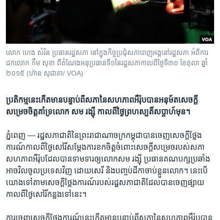
រចនា
សម្ព័ន្ធ​
Khmer English
រំលង​
និង​
បណ្តាញ​សង្គម
ចូល​
លោក​ ហេង​ សំរិន ប្រធាន​រដ្ឋសភា​ នៅ​ក្នុង​​កិច្ច​ប្រជុំ​សភា​ពេញ​អង្គ​នៅ​រដ្ឋសភា​ អំពី​ការ​
ទៅ​
ដក​លោក​ កឹម សុខា​ ពី​តំណែង​អនុប្រធាន​ទី​១​នៃ​រដ្ឋ​សភាកាល​ពី​ថ្ងៃ​ទី​៣០​ ខែ​តុលា​ ឆ្នាំ​
កាន់​
២០១៥​ (ហ៊ាន សុជាតា​/ VOA)
ទំព័រ​
ភាសា
ស្វែង​
ប្រតិកម្ម​នេះ​​កើត​មាន​បន្ទាប់ពី​​សភា​នៃ​សហភាព​អឺរ៉ុប​បាន​អនុម័ត​សេចក្តី​
រក
សម្រេច​ចិត្ត​គាំទ្រ​លោក ​សម រង្ស៊ី​ កាលពី​ថ្ងៃ​ព្រហស្បតិ៍​សប្តាហ៍​មុន។
ភ្នំពេញ —
រដ្ឋ​សភាជាតិ​នៃ​ព្រះ​រាជាណាចក្រ​កម្ពុជា​បាន​ចេញ​សេចក្តី​ថ្លែង​
ការណ៍​កាលពី​ថ្ងៃ​សៅរិ៍សម្តែងការ​ខកចិត្ត​ចំពោះ​សេចក្តី​សម្រេច​របស់​សភា
សហភាព​អឺរ៉ុបដែល​បាន​ទាមទារ​ឲ្យ​លោក​សម រង្ស៊ី​ ប្រធាន​គណបក្ស​ប្រឆាំង​
អាច​វិល​ចូល​ប្រទេស​វិញ​ ដោយ​សេរី​ និង​បញ្ចប់​ដីកាចាប់​ខ្លួន​លោក។ នេះ​បើ​
យោង​ទៅ​តាម​សេចក្តី​ថ្លែង​ការណ៍​របស់​រដ្ឋ​សភា​ជាតិ​ដែល​បាន​ចេញ​ផ្សាយ​
កាល​ពី​ថ្ងៃ​សៅរិ៍​កន្លង​ទៅ​នេះ។​
ការ​ចេញ​សេចក្តី​ថ្លែង​ការណ៍​នេះ​កើត​មាន​បន្ទាប់ពីសភា​នៃ​សហភាព​អឺរ៉ុប​បាន​