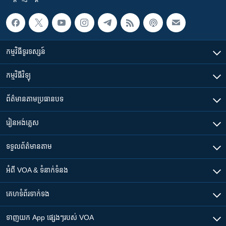
កម្មវិធី​ទូរទស្សន៍
កម្មវិធី​វិទ្យុ
ព័ត៌មាន​តាមប្រធានបទ​
រៀន​​អង់គ្លេស
ទទួល​ព័ត៌មាន​តាម
អំពី​ VOA & ទំនាក់ទំនង
គេហទំព័រ​​ទាក់ទង
ទាញយក​ App ផ្សេងៗ​របស់​ VOA