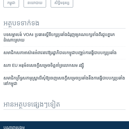
កម្ពុជា
នយោបាយ
សិទ្ធិ​មនុស្ស
អត្ថបទ​ទាក់ទង
បទ​សម្ភាសន៍ VOA៖ ប្រធាន​ស្តីទី​​បក្ស​ប្រឆាំង​​ជំរុញ​ឲ្យ​គណបក្ស​ទាំងពីរ​ជួបគ្នា​រក​
ដំណោះ​ស្រាយ
សមាជិក​សភា​អាស៊ាន​អំពាវនាវ​ឱ្យ​រដ្ឋាភិបាល​កម្ពុជា​បញ្ឈប់​ការ​ធ្វើ​បាប​បក្ស​ប្រឆាំង
សភា​ EU ​អនុម័ត​សេចក្តី​សម្រេចចិត្ត​គាំទ្រ​លោក​សម រង្ស៊ី​
សមាជិក​ព្រឹទ្ធសភា​អូស្ត្រាលី​សុំ​ឱ្យ​ចេញ​សេចក្តី​សម្រេច​ប្រឆាំង​នឹង​ការ​ធ្វើ​បាប​បក្ស​ប្រឆាំង​
នៅ​កម្ពុជា
អានអត្ថបទផ្សេងៗទៀត
បណ្តាញ​សង្គម