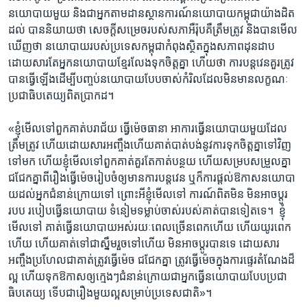
នយោបាយ​មួយ​ និង​ជា​អ្នក​តាមដាន​ស្ថាន​ការណ៍នយោបាយ​កម្ពុជា​យ៉ាង​ដិត
ដល់​ បាន​និយាយ​ថា ​សេចក្តី​សម្រេច​របស់​សភា​អឺរ៉ុប​គឺ​ត្រឹម​ត្រូវ​ និង​បាន​មើល​
ឃើញ​ថា​ នយោបាយ​របស់​ប្រទេស​កម្ពុជា​កំពុង​ស្ថិត​ក្នុង​សភាព​ដុន​ដាប ​
ដោយ​សារតែ​អ្នក​នយោបាយ​ខ្មែរ​លែង​ទុកចិត្ត​គ្នា​ ហើយ​ថា​ ​ការ​បន្ត​វេន​គួរ​ត្រូវ​
បាន​ធ្វើ​ឡើង​ដើម្បី​បញ្ចប់​នយោបាយ​បែប​ចាស់​កំរិល​ដែល​មិនមាន​លក្ខណៈ​
ប្រជា​ធិបតេយ្យ​ពិត​ប្រាកដ។​
«ខ្ញុំ​មើល​ទៅ​ពួក​គាត់​បរាជ័យ​ ធ្វើ​ម៉េច​ធានា​ អាការ​ធ្វើ​នយោបាយ​មួយ​ដែល​
ត្រឹម​ត្រូវ​ ហើយ​ដោយ​សារ​អញ្ចឹង​ហើយ​គាត់​បាត់​បង់​នូវ​ការ​ទុកចិត្ត​គ្នា​ទៅ​វិញ​
ទៅ​មក​ ហើយ​ខ្ញុំមើល​ទៅ​ពួកគាត់​គួរ​តែ​កាត់​បន្ថយ​ ហើយ​សម្រប​សម្រួល​គ្នា​
ជជែក​គ្នា​ពី​រឿង​ធ្វើ​ម៉េច​រៀប​ចំ​ឲ្យ​មានការ​បន្ត​វេន​ ឬក៏​ការ​ផ្តល់​ឱកាស​នយោបា​
យ​ដល់​អ្នក​ជំនាន់​ក្រោយ​ទៅ ព្រោះ​អី​ខ្ញុំ​មើល​ទៅ​ ការណ៍​ពិត​មិន ​មិន​អាច​ប្តូរ​
របប​ ​របៀប​ធ្វើ​នយោបាយ​ ទំនៀម​ទម្លាប់​ចាស់​របស់​គាត់​បាន​ទៀត​ទេ។​ ​ ខ្ញុំ​
មើល​ទៅ​ គាត់​ធ្វើ​នយោបាយ​អស់​រយៈ​ពេល​ច្រើន​ពេក​ហើយ​ ហើយ​យូរពេក​
ហើយ​ ហើយ​គាត់​ទៅ​ជា​ស្នឹម​រួចទៅ​ហើយ​ មិន​អាច​ប្តូរ​បាន​ទេ​ ដោយសារ​
អញ្ចឹង​ប្រហែល​ជា​គាត់​ត្រូវ​ធ្វើ​ម៉េច​ ជជែក​គ្នា​ ត្រូវ​ធ្វើ​ម៉េច​ក្នុង​ការ​ផ្ទេរ​តំណែង​ដ៏
ល្អ​ ហើយ​ទុកឱកាស​ឲ្យ​ក្មេងៗ​ជំនាន់​ក្រោយ​ជា​អ្នក​ធ្វើ​នយោបាយ​បែប​ប្រជា​
ធិបតេយ្យ​ ទើប​ជារឿង​មួយ​ល្អ​សម្រាប់​ប្រទេស​ជាតិ»។​