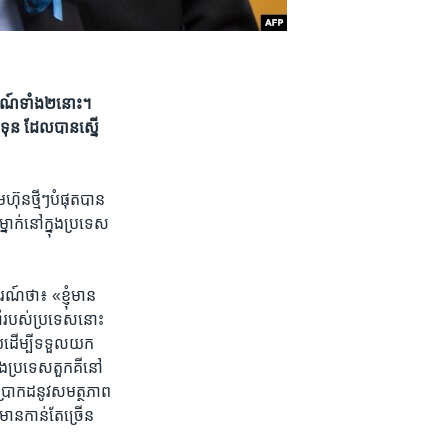
ចរណ៍​ទាំង​២​នោះ។
ុន​ ដែល​បាន​ស្នើ​
​ថ្មី​ៗ​បំផុត​បាន​
្នាក់​នៅ​ក្នុង​ប្រទេស​
៍​ថា៖ «ខ្ញុំ​មាន​
កនាំរបស់​ប្រទេស​នោះ​
ដើម្បី​ទទួល​យក​
ង​ប្រទេស​តួកគី​នៅ​
​ប្រាកដ​នូវ​សមត្ថភាព​
ាន​កាន់​តែ​ច្រើន​