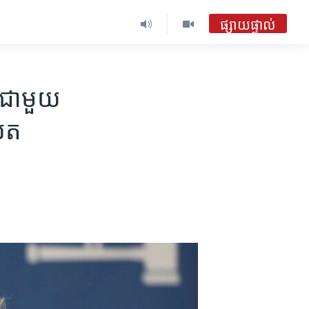
ផ្សាយផ្ទាល់
​ជាមួយ​​
សែត