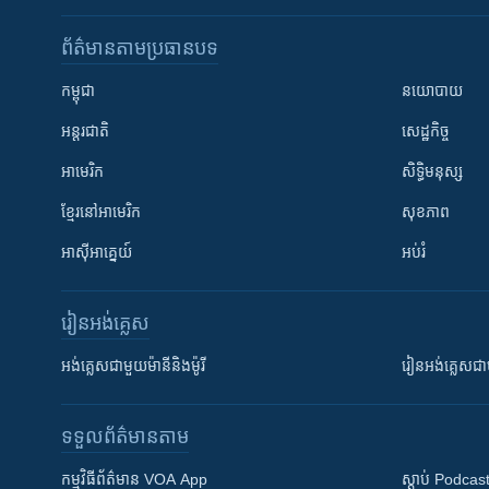
ព័ត៌មាន​តាមប្រធានបទ​
កម្ពុជា
នយោបាយ
អន្តរជាតិ
សេដ្ឋកិច្ច
អាមេរិក
សិទ្ធិមនុស្ស
ខ្មែរ​នៅអាមេរិក
សុខភាព
អាស៊ីអាគ្នេយ៍
អប់រំ
រៀន​​អង់គ្លេស
អង់គ្លេស​ជាមួយ​ម៉ានី​និង​ម៉ូរី
រៀន​​​​​​អង់គ្លេ
ទទួល​ព័ត៌មាន​តាម
កម្មវិធី​ព័ត៌មាន VOA App
ស្តាប់ Podcas