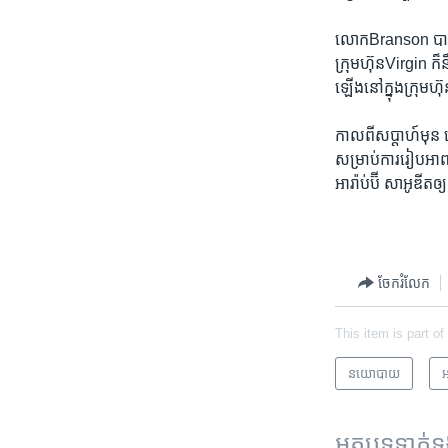
លោកBranson ​បាន​និ
ក្រុមហ៊ុនVirgin ក៏ន
ឡើង​នៅ​ក្នុង​ក្រុ
កាល​ពី​សប្តាហ៍​មុន
សម្រាប់​ការ​រៀប​
អារ៉ាប់ប៊ី ​សាអូ
ចែករំលែក
This item is part of
នយោបាយ
អ
អត្ថបទ​ទាក់