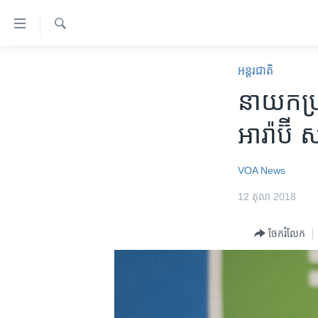
ភ្ជាប់​
ទៅ​
គេហទំព័រ​
ស្វែង​
កម្ពុជា
រក
អន្តរជាតិ
ទាក់ទង
អន្តរជាតិ
នាយក​ប្រត
រំលង​
និង​
អាមេរិក
អារ៉ាប៊ី ស
ចូល​
ចិន
ទៅ​​
ទំព័រ​
ហេឡូវីអូអេ
VOA News
ព័ត៌មាន​​
កម្ពុជាច្នៃប្រតិដ្ឋ
12 តុលា 2018
តែ​
ម្តង
ព្រឹត្តិការណ៍ព័ត៌មាន
ចែករំលែក
រំលង​
ទូរទស្សន៍ / វីដេអូ​
និង​
ចូល​
វិទ្យុ / ផតខាសថ៍
ទៅ​
កម្មវិធីទាំងអស់
ទំព័រ​