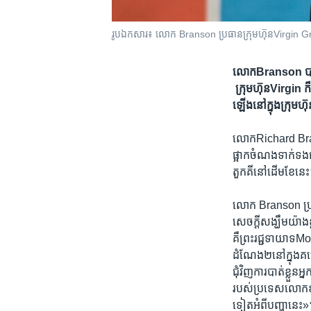
រូបឯកសារ៖ លោក Branson ប្រធាន​ក្រុមហ៊ុនVirgin Gro
លោកBranson ​បាន​និយ
ក្រុមហ៊ុនVirgin ក៏ន
ឡើង​នៅ​ក្នុង​ក្រុ
លោកRichard Branson
ផ្អាក​ចំណង​ទាក់​ទង​ជា
តួកគី​នៅ​ដើម​ខែ​នេ
លោក Branson ប្រធាន
សេចក្តី​សង្ឃឹម​យ៉ាង​ខ
គឺ​ព្រះ​រជ្ជទាយាទ
ដំណែង២​នៅ​ក្នុង​គម្
ជុំវិញ​ការ​បាត់​ខ្លួន
របស់ប្រ​ទេស​លោក​ខាង​
ទៀត​អំពី​បញ្ហា​នេះ