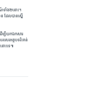
រណ៍​ទាំង​២​នោះ។
ន​ ដែល​បាន​ស្នើ​
ី​ដើម្បីយកឯកសារ​
រសេរអត្ថបទ​រិះគន់
ល​នោះ​ទេ៕