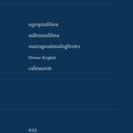
អក្ខរកម្មសារព័ត៌មាន
សេរីភាពសារព័ត៌មាន
ការបោះឆ្នោតនៅអាមេរិកឆ្នាំ២០២០
Khmer-English
បទវិចារណកថា
RSS