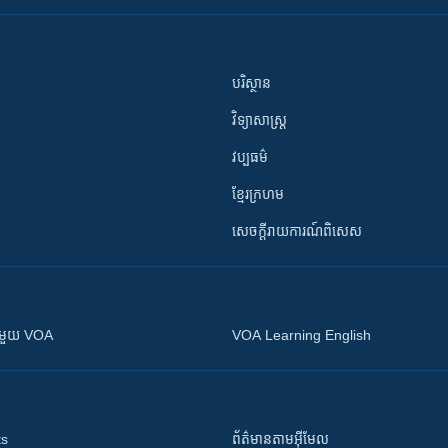
បរិស្ថាន
វិទ្យាសាស្រ្ត
វប្បធម៌
ខ្មែរក្រហម
សេចក្តីរាយការណ៍ពិសេស
ស​​ជាមួយ VOA
VOA Learning English
ts
ព័ត៌មាន​តាម​អ៊ីមែល