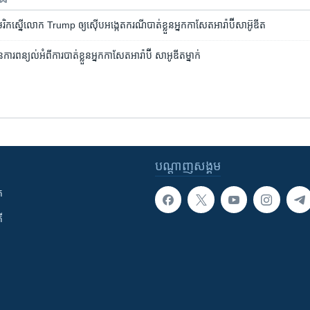
រិក​ស្នើ​លោក Trump ឲ្យ​ស៊ើប​អង្កេត​ករណី​បាត់​ខ្លួន​អ្នក​កាសែត​អារ៉ាប៊ីសាអ៊ូឌីត
​មានការ​ពន្យល់អំពី​ការ​បាត់ខ្លួន​អ្នកកាសែត​អារ៉ាប៊ី⁠ សាអូឌីត​ម្នាក់
បណ្តាញ​សង្គម
ក
ី