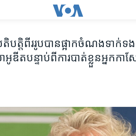
ិបត្តិ​ពីររូបបាន​ផ្អាក​ចំណង​ទាក់​ទង
ាអូ​ឌីត​បន្ទាប់​ពី​ការ​បាត់​ខ្លួន​អ្នកកា