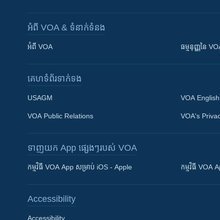
អំពី​ VOA & ទំនាក់ទំនង
អំពី​ VOA
ធម្មនុញ្ញ​នៃ V
គេហទំព័រ​​ទាក់ទង
USAGM
VOA English
VOA Public Relations
VOA's Privac
ទាញយក​ App ផ្សេងៗ​របស់​ VOA
Khmer English
កម្មវិធី​ VOA App សម្រាប់ iOS - Apple
កម្មវិធី​ VOA
បណ្តាញ​សង្គម
Accessibility
Accessibility