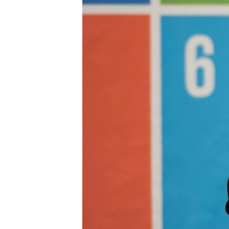
រចនា
សម្ព័ន្ធ​
រំលង​
និង​
ចូល​
ទៅ​
កាន់​
ទំព័រ​
ស្វែង​
រក