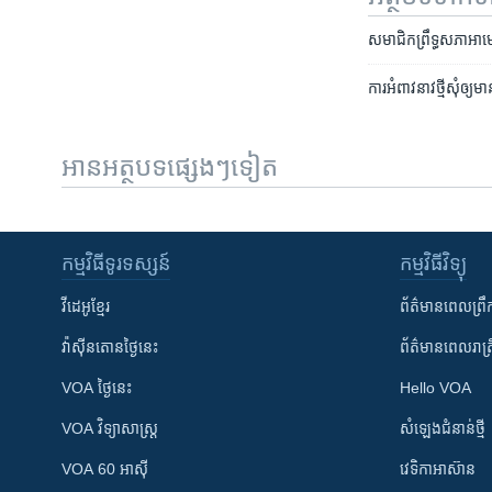
សមាជិក​ព្រឹទ្ធសភា​អាមេ
ការអំពាវ​នាវ​ថ្មី​សុំ​ឲ្យ
អានអត្ថបទផ្សេងៗទៀត
កម្មវិធី​ទូរទស្សន៍
កម្មវិធី​វិទ្យុ
វីដេអូ​ខ្មែរ
ព័ត៌មាន​ពេល​ព្រឹ
វ៉ាស៊ីនតោន​ថ្ងៃ​នេះ
ព័ត៌មាន​​ពេល​រាត្រ
VOA ថ្ងៃនេះ
Hello VOA
VOA ​វិទ្យាសាស្ត្រ
សំឡេង​ជំនាន់​ថ្មី
VOA 60 អាស៊ី
វេទិកា​អាស៊ាន