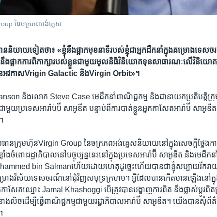
up នៃ​ចក្រ​ភព​អង់គ្លេស
ាយ​ទៀត​ថា៖ «ខ្ញុំ​នឹង​ផ្អាកមុខនាទី​របស់​ខ្ញុំជាអ្នកដឹកនាំ​​ក្នុង​​គម្រោង​ទេស
ឹង​ផ្អាក​ការ​ពិភាក្សា​របស់​ខ្លួន​ជាមួយមូលនិធិ​វិនិយោគទុន​សាធារណៈ​លើ​វិនិយោគទ
មហ៊ុន​អវកាសVrigin Galactic និងVirgin Orbit»។
 និង​លោក Steve Case មេដឹកនាំ​ពាណិជ្ជកម្ម​ និង​ជា​នាយកប្រតិបត្តិ​ក្រុមហ៊ុន
មួយ​ប្រទេស​អារ៉ាប់​ប៊ី ​សាអូឌីត ​បន្ទាប់​ពីការ​បាត់​ខ្លួន​អ្នកកាសែតអារ៉ាប៊ី ​សាអូឌីត​ម
ះ។
​ក្រុមហ៊ុនVirgin Group នៃ​ចក្រ​ភព​អង់គ្លេស​និយាយ​នៅ​ក្នុង​សេចក្តី​ថ្លែងការណ
្លាំងចំពោះ​រដ្ឋាភិបាល​នៅបច្ចុប្បន្ន​នេះ​នៅ​ក្នុង​ប្រទេស​អារ៉ា​ប៊ី ​សាអូឌីត​ ​និង​មេដឹ
Mohammed bin Salmanហើយ​ដោយ​ហេតុ​ដូច្នេះ​ហើយ​បានជា​ខ្ញុំ​សប្បាយ​រីករាយ​
រោង​វិស័យ​ទេសចរណ៍​នៅជុំ​វិញ​សមុទ្រ​ក្រហម។ ​អ្វី​ដែល​បាន​កើត​មាន​ឡើង​នៅ​ក្នុ
​អ្នកកា​សែត​ឈ្មោះ Jamal Khashoggi បើ​ត្រូវ​បាន​បង្ហាញ​ការ​ពិត ​នឹង​ផ្លាស់​ប្តូរ​ពិត
លិច​ដើម្បី​ធ្វើ​ពាណិជ្ជកម្ម​ជាមួយ​រដ្ឋាភិបាលអារ៉ា​ប៊ី ​សាអូឌីត។​ យើងបាន​សុំ​ព័ត៌ម
»។