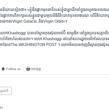
យាយ​ទៀត​ថា៖ «ខ្ញុំ​នឹង​ផ្អាកមុខនាទី​របស់​ខ្ញុំជាអ្នកដឹកនាំក្នុងគម្រោង​ទេសច
ឹង​ផ្អាក​ការ​ពិភាក្សា​របស់​ខ្លួន​ជាមួយមូលនិធិ​វិនិយោគទុន​សាធារណៈ​លើ​វិនិយោគទុ
មហ៊ុន​អវកាសVrigin Galactic និងVirgin Orbit»។
 ​លោកKhashoggi បាន​ទៅ​ស្ថាន​កុងស៊ុល​អារ៉ាប៊ី ​សាអូឌីត នៅ​ក្នុង​ប្រទេស​តួកគ
អាពាហ៍ពិពាហ៍​របស់​លោក។​ លោក Khashoggi រស់​នៅ​សហរដ្ឋ​អាមេរិកដែល​បាន​ស
ឌីត​ឲ្យកាសែតThe WASHINGTON POST ។​ លោក​មិន​បាន​ចេញ​ពី​ស្ថាន​កុងស៊ុ
Follow us
បោះពុម្ព
ន្តរជាតិ
ទង