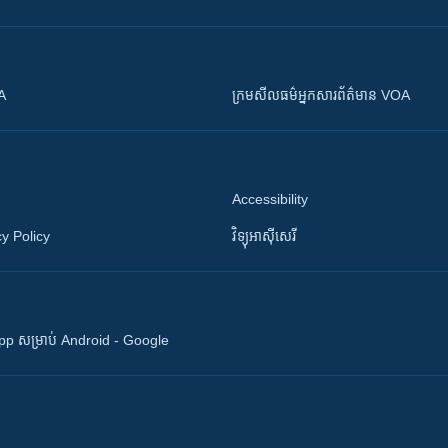
OA
ក្រម​​​សីលធម៌​​​អ្នក​​​សារព័ត៌មាន VOA
Accessibility
y Policy
វិទ្យុ​អាស៊ី​សេរី
 App សម្រាប់ Android - Google