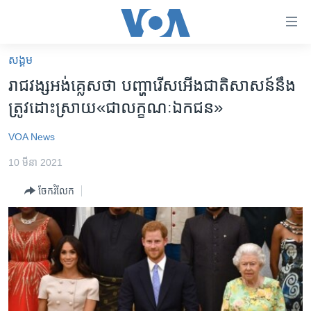
ភ្ជាប់​
ទៅ​
គេហទំព័រ​
សង្គម
កម្ពុជា
ទាក់ទង
រាជវង្ស​អង់គ្លេស​ថា​ បញ្ហា​រើសអើង​ជាតិសាសន៍​នឹង​
រំលង​
អន្តរជាតិ
ត្រូវ​ដោះស្រាយ​«ជា​លក្ខណៈ​ឯកជន»
និង​
អាមេរិក
ចូល​
VOA News
ទៅ​​
ចិន
ទំព័រ​
10 មីនា 2021
ហេឡូវីអូអេ
ព័ត៌មាន​​
ចែករំលែក
តែ​
កម្ពុជាច្នៃប្រតិដ្ឋ
ម្តង
ព្រឹត្តិការណ៍ព័ត៌មាន
រំលង​
និង​
ទូរទស្សន៍ / វីដេអូ​
ចូល​
វិទ្យុ / ផតខាសថ៍
ទៅ​
ទំព័រ​
កម្មវិធីទាំងអស់