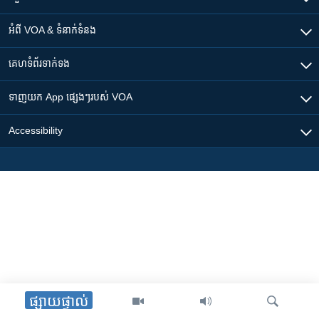
អំពី​ VOA & ទំនាក់ទំនង
គេហទំព័រ​​ទាក់ទង
ទាញយក​ App ផ្សេងៗ​របស់​ VOA
Accessibility
ផ្សាយផ្ទាល់