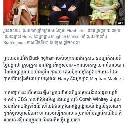
រចនា
សម្ព័ន្ធ​
Khmer English
រំលង​
និង​
បណ្តាញ​សង្គម
ចូល​
រូបឯកសារ៖ ព្រះមហាក្សត្រីចក្រភពអង់គ្លេស Elizabeth II ថតរូបរួមគ្នាមួយ ជាមួយ
ទៅ​
ព្រះអង្គម្ចាស់ Harry និងអ្នកម្នាង Meghan Markle នៅព្រះបរមរាជវាំង
កាន់​
Buckingham កាលពីថ្ងៃទី២៦ ខែមិថុនា ឆ្នាំ២០១៨។
ទំព័រ​
ភាសា
ស្វែង​
ព្រះ​បរមរាជវាំង Buckingham របស់​ចក្រភព​អង់គ្លេស​បាន​បញ្ជាក់​កាល​ពី​
រក
ថ្ងៃ​អង្គារ​ថា ក្រុម​គ្រួសារ​រាជវង្ស​អង់គ្លេស​មាន ​«ការ​សោកស្តាយ នៅ​ពេល​បាន​
ដឹង​ពី​បញ្ហា​ប្រឈម​យ៉ាង​ខ្លាំង ​ក្នុង​រយៈ​ពេល​ប៉ុន្មានឆ្នាំ​កន្លង​មក​នេះ» ដែល​
បាន​កើត​ឡើង​ចំពោះ​ព្រះ​អង្គម្ចាស់ Harry និង​អ្នកម្នាង Meghan Markle។
ការបញ្ជាក់​នេះ​កើត​មាន​ឡើង ក្រោយពី​មាន​កិច្ចសម្ភាសន៍​របស់​ទូរទស្សន៍​
អាមេរិក CBS កាល​ពី​ថ្ងៃ​អាទិត្យ ដោយ​អ្នកស្រី Oprah Winfrey ជាមួយ​
សមាជិក​រាជវង្ស​ទាំង​ពីរ ហើយ​ដែល​ត្រូវ​បាន​ផ្សព្វផ្សាយ​យ៉ាង​ទូលំទូលាយ។
ក្នុង​កិច្ចសម្ភាសន៍នោះ មាន​លេច​ឡើង​ការ​ចោទ​ប្រកាន់​ពីបញ្ហា​រើសអើង​ជាតិ
សាសន៍ ឥទ្ធិពល​គ្រួសារ​ និង​ការ​គិត​ធ្វើ​អត្តឃាត។