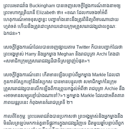
ព្រះបរមរាជវាំង Buckingham បាន​ចេញ​សេចក្តី​ថ្លែងការណ៍​តាងនាម​ឲ្យ​
ព្រះមហាក្សត្រិយានី Elizabeth ថា៖ «ខណៈដែលការ​ចងចាំអំពី​
ហេតុការណ៍​អាច​ខុស​គ្នា​ខ្លះ បញ្ហា​ទាំងនោះ​នឹង​ត្រូវ​ពិនិត្យ​ពិចារណា​ដោយ​
ហ្មត់ចត់​ ហើយ​នឹង​ត្រូវ​ដោះស្រាយ​ដោយ​ក្រុម​គ្រួសារ​រាជវង្ស​ជាលក្ខណៈ​
ឯកជន»។
សេចក្តី​ថ្លែងការណ៍​ដែល​បាន​ចេញផ្សាយ​តាម Twitter ក៏បាន​បញ្ជាក់​ដែរ​ថា
ព្រះអង្គម្ចាស់ Harry និង​អ្នកម្នាង Meghan និង​រាជបុត្រា Archi តែង​ជា​
«សមាជិក​ក្រុម​គ្រួសារ​រាជវង្ស​ដ៏​ជា​ទីស្រឡាញ់​បំផុត»។
សេចក្តី​ថ្លែងការណ៍​នោះ​ កើត​មាន​ឡើង​បន្ទាប់​ពី​អ្នកម្នាង​ Markle ដែល​ជា​
កូនកាត់​ស្បែក​ខ្មៅ​និង​ស្បែក​ស បាន​មាន​បន្ទូល​ថា សមាជិក​ម្នាក់​នៃ​ក្រុម​
គ្រួសារ​រាជវង្ស​បាន​លើក​ឡើង​ពី​ការ​ព្រួយ​កង្វល់អំពី​ថា រាជបុត្រា Archie នឹង​
«អាច​មានសម្បុរ​ខ្មៅ​យ៉ាង​ណា​ទៅ?»។ អ្នកម្នាង​ Markle ដែលជាអតីត​តារា​
ភាពយន្ត​រូប​នេះ​ កំពុងមានគ៌រ​រាជបុត្រ​ទី ២។
កាលពី​ខែ​កុម្ភៈ ព្រះ​បរមរាជវាំង​បាន​ប្រកាស​ថា ព្រះ​អង្គម្ចាស់​និង​អ្នក​ម្នាង​នឹង​
មិន​វិលត្រឡប់មក​កាន់​តួនាទី​ផ្លូវការក្នុង​រាជវង្ស​វិញ​ទេ ជិត​មួយ​ឆ្នាំ​បន្ទាប់​ពី​ពួក​