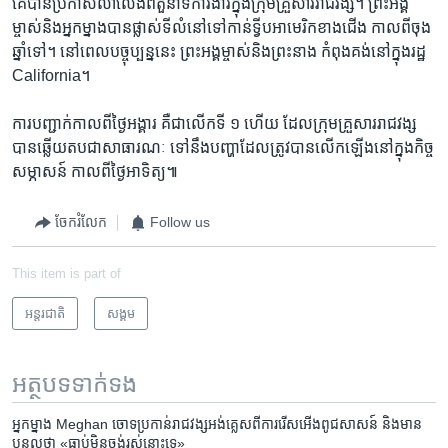
គេ​បាន​ប្រកាសលាលែង​ពី​តួនាទី​ការងារ​ក្នុង​ក្រុមគ្រួសារ​រាជវង្ស។ ព្រះ​អង្គ
ម្ចាស់​និង​អ្នកម្នាង​បាន​ផ្លាស់ទីលំនៅ​ទៅ​កាន់​ទ្វីប​អាមេរិក​ខាង​ជើង ​កាលពី​ចុង​
ឆ្នាំទៅ។ នៅពេល​បច្ចុប្បន្ន​នេះ ព្រះ​អង្គម្ចាស់​និង​ព្រះនាង កំពុង​គង់​នៅក្នុង​រដ្ឋ​
California។
ការ​បញ្ជាក់កាល​ពី​ថ្ងៃ​អង្គារ​ គឺ​ជា​លើក​ទី ១ ហើយ​ ដែលក្រុម​គ្រួសារ​រាជវង្ស​
បាន​ឆ្លើយ​តប​ជា​សាធារណៈ​ ទៅ​នឹង​បញ្ហា​ដែល​ត្រូវ​បាន​លើក​ឡើង​នៅ​ក្នុង​កិច្ច
សម្ភាសន៍​ កាល​ពី​ថ្ងៃ​អាទិត្យ៕
ចែករំលែក
Follow us
This item is part of
អន្តរជាតិ
សង្គម
អត្ថបទ​ទាក់ទង
អ្នកម្នាង Meghan ចោទប្រកាន់​រាជវង្ស​អង់គ្លេស​ពី​ការរើសអើង​ពូជសាសន៍ និង​មាន​
បន្ទូល​ថា «ធ្លាប់​មិន​ចង់​រស់​នោះ​ទេ»