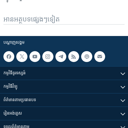
អានអត្ថបទផ្សេងៗទៀត
បណ្តាញ​សង្គម
កម្មវិធី​ទូរទស្សន៍
កម្មវិធី​វិទ្យុ
ព័ត៌មាន​តាមប្រធានបទ​
រៀន​​អង់គ្លេស
ទទួល​ព័ត៌មាន​តាម