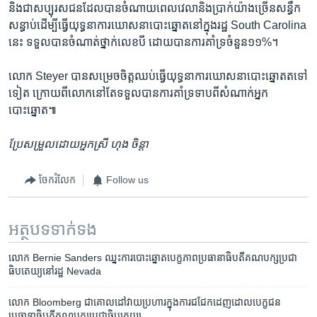
និង​ជា​សប្បុរសជន​ដែល​បាន​ចំណាយ​ពេលវេលា​និង​ប្រាក់​យ៉ាង​ច្រើន​សន្ធឹក
សន្ធាប់​ដើម្បី​ធ្វើ​យុទ្ធនាការ​ឃោសនា​បោះឆ្នោត​នៅ​ក្នុង​រដ្ឋ South Carolina
នេះ ទទួល​បាន​ចំណាត់ថ្នាក់​លេខ​បី ដោយ​បាន​ការ​គាំទ្រ​ចំនួន​១១%។ ​
លោក Steyer បាន​សម្រេច​ចិត្ត​ឈប់​ធ្វើ​យុទ្ធនាការ​ឃោសនា​បោះឆ្នោត​តទៅ​
ទៀត​ ក្រោយ​ពី​លោក​នៅ​តែ​ទទួល​បាន​ការ​គាំទ្រ​ទាប​ពី​សំណាក់​អ្នក​
បោះឆ្នោត៕
ប្រែសម្រួល​ដោយ​អ្នកស្រី ហុង ចិន្ដា
ចែករំលែក
Follow us
អត្ថបទ​ទាក់ទង
លោក Bernie Sanders ឈ្នះ​ការ​បោះ​ឆ្នោត​បេក្ខភាព​ប្រធានាធិបតី​គណបក្ស​ប្រជា
ធិបតេយ្យ​នៅ​រដ្ឋ Nevada
លោក Bloomberg ជា​គោលដៅ​វាយប្រហារ​ក្នុង​ការ​ជជែក​ដេញដោល​បេក្ខជន​
ប្រធានាធិបតី​គណបក្ស​ប្រជាធិបតេយ្យ