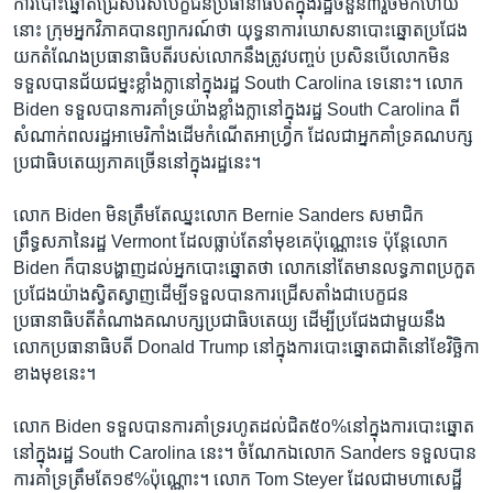
ការ​បោះឆ្នោត​ជ្រើសរើស​បេក្ខជន​ប្រធានាធិបតីក្នុង​រដ្ឋ​ចំនួន​៣​រួច​មក​ហើយ​
នោះ ក្រុម​អ្នក​វិភាគ​បាន​ព្យាករណ៍​ថា យុទ្ធនាការ​ឃោសនា​បោះឆ្នោត​ប្រជែង​
យក​តំណែងប្រធានាធិបតី​របស់​លោក​នឹង​ត្រូវ​បញ្ចប់​ ប្រសិន​បើ​លោក​មិន​
ទទួល​បាន​ជ័យជម្នះ​ខ្លាំងក្លា​នៅ​ក្នុង​រដ្ឋ South Carolina ទេ​នោះ។ លោក
Biden ទទួល​បាន​ការ​គាំទ្រ​យ៉ាង​ខ្លាំងក្លា​នៅ​ក្នុង​រដ្ឋ South Carolina ពី​
សំណាក់​ពលរដ្ឋ​អាមេរិកាំង​ដើម​កំណើត​អាហ្វ្រិក ដែល​ជា​អ្នក​គាំទ្រ​គណបក្ស​
ប្រជាធិបតេយ្យ​ភាគច្រើន​នៅ​ក្នុង​រដ្ឋ​នេះ។
លោក Biden មិន​ត្រឹម​តែ​ឈ្នះ​លោក Bernie Sanders សមាជិក​
ព្រឹទ្ធសភា​នៃ​រដ្ឋ Vermont ដែល​ធ្លាប់​តែ​នាំ​មុខ​គេ​ប៉ុណ្ណោះ​ទេ ប៉ុន្តែ​លោក
Biden ក៏​បាន​បង្ហាញ​ដល់​អ្នក​បោះឆ្នោត​ថា លោក​នៅ​តែ​មាន​លទ្ធភាព​ប្រកួត
ប្រជែង​យ៉ាង​ស្វិតស្វាញ​ដើម្បី​ទទួល​បាន​ការ​ជ្រើសតាំង​ជា​បេក្ខជន​
ប្រធានាធិបតី​តំណាង​គណបក្ស​ប្រជាធិបតេយ្យ ដើម្បី​ប្រជែង​ជាមួយ​នឹង​
លោក​ប្រធានាធិបតី Donald Trump នៅ​ក្នុង​ការ​បោះឆ្នោត​ជាតិ​នៅ​ខែ​វិច្ឆិកា​
ខាង​មុខ​នេះ។
លោក Biden ទទួល​បាន​ការ​គាំទ្រ​រហូត​ដល់​ជិត​៥០%​នៅ​ក្នុង​ការ​បោះឆ្នោត​
នៅ​ក្នុង​រដ្ឋ South Carolina នេះ។ ចំណែក​ឯ​លោក Sanders ទទួល​បាន​
ការគាំទ្រ​ត្រឹមតែ​១៩%​ប៉ុណ្ណោះ។ លោក Tom Steyer ដែល​ជា​មហាសេដ្ឋី