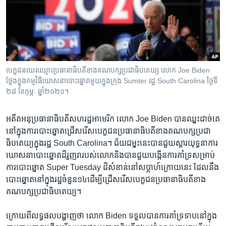
រចនា
សម្ព័ន្ធ​
Khmer English
រំលង​
និង​
បណ្តាញ​សង្គម
ចូល​
ទៅ​
បេក្ខជន​ឈរឈ្មោះ​ប្រធានាធិបតី​ខាង​គណបក្ស​ប្រជាធិបតេយ្យ លោក Joe Biden
កាន់​
ថ្លែង​ក្នុង​កម្មវិធី​ឃោសនា​បោះឆ្នោត​មួយ​ក្នុង​ក្រុង Sumter រដ្ឋ South Carolina ថ្ងៃ​ទី​
ទំព័រ​
២៨ ខែកុម្ភៈ ឆ្នាំ២០២០។
ភាសា
ស្វែង​
រក
អតីត​អនុប្រធានាធិបតី​សហរដ្ឋអាមេរិក លោក Joe Biden បាន​ឈ្នះ​ដាច់គេ​
នៅ​ក្នុង​ការ​បោះឆ្នោត​ជ្រើសរើស​បេក្ខជន​ប្រធានាធិបតី​ខាង​គណបក្ស​ប្រជា
ធិបតេយ្យក្នុង​រដ្ឋ South Carolina។ ជ័យជម្នះ​នេះ​បាន​ជួយ​ស្ដារយុទ្ធនាការ​
ឃោសនា​បោះឆ្នោត​ដ៏​រួញរា​របស់​លោក​និង​បាន​ជួយ​បង្កើន​ការ​គាំទ្រ​សម្រាប់​
ការ​បោះឆ្នោត Super Tuesday ដ៏​សំខាន់​នៅ​សប្ដាហ៍​ក្រោយ​នេះ ដែល​នឹង​
បោះឆ្នោត​នៅ​ក្នុង​រដ្ឋ​ចំនួន​១៤​ដើម្បី​ជ្រើសរើស​បេក្ខជន​ប្រធានាធិបតី​ខាង​
គណបក្ស​ប្រជាធិបតេយ្យ។ ​
ក្រោយ​ពី​លទ្ធផល​បង្ហាញ​ថា លោក Biden ទទួល​បាន​ការ​គាំទ្រ​ទាប​នៅ​ក្នុង​