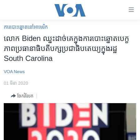
ភ្ជាប់​
ទៅ​
គេហទំព័រ​
ការបោះឆ្នោតនៅអាមេរិក
កម្ពុជា
ទាក់ទង
លោក Biden ឈ្នះ​ដាច់គេ​ក្នុង​ការ​បោះឆ្នោត​បេក្ខ
រំលង​
អន្តរជាតិ
ភាព​ប្រធានាធិបតី​បក្ស​ប្រជាធិបតេយ្យ​ក្នុង​រដ្ឋ
និង​
អាមេរិក
South Carolina
ចូល​
ទៅ​​
ចិន
VOA News
ទំព័រ​
ហេឡូវីអូអេ
ព័ត៌មាន​​
01 មីនា 2020
តែ​
កម្ពុជាច្នៃប្រតិដ្ឋ
ម្តង
ចែករំលែក
ព្រឹត្តិការណ៍ព័ត៌មាន
រំលង​
និង​
ទូរទស្សន៍ / វីដេអូ​
ចូល​
វិទ្យុ / ផតខាសថ៍
ទៅ​
ទំព័រ​
កម្មវិធីទាំងអស់