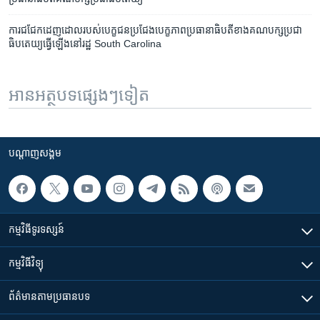
ការ​ជជែក​ដេញដោល​របស់​បេក្ខជន​ប្រជែង​បេក្ខភាព​ប្រធានាធិបតី​ខាង​គណបក្ស​ប្រជា
ធិបតេយ្យ​ធ្វើ​ឡើង​នៅ​រដ្ឋ South Carolina
អានអត្ថបទផ្សេងៗទៀត
បណ្តាញ​សង្គម
កម្មវិធី​ទូរទស្សន៍
កម្មវិធី​វិទ្យុ
ព័ត៌មាន​តាមប្រធានបទ​