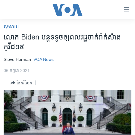
ភ្ជាប់​
ទៅ​
គេហទំព័រ​
សុខភាព
កម្ពុជា
ទាក់ទង
លោក ​Biden​ បន្ត​ទទូច​ឲ្យ​ពលរដ្ឋ​ចាក់​វ៉ាក់សំាង​
រំលង​
អន្តរជាតិ
កូវីដ១៩
និង​
អាមេរិក
ចូល​
Steve Herman
VOA News
ទៅ​​
ចិន
ទំព័រ​
06 កក្កដា 2021
ហេឡូវីអូអេ
ព័ត៌មាន​​
ចែករំលែក
តែ​
កម្ពុជាច្នៃប្រតិដ្ឋ
ម្តង
ព្រឹត្តិការណ៍ព័ត៌មាន
រំលង​
និង​
ទូរទស្សន៍ / វីដេអូ​
ចូល​
វិទ្យុ / ផតខាសថ៍
ទៅ​
ទំព័រ​
កម្មវិធីទាំងអស់