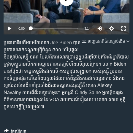
រចនា
សម្ព័ន្ធ​
Khmer English
រំលង​
និង​
បណ្តាញ​សង្គម
0:00
3:14
ចូល​
ទៅ​
ទាញ​យក​ពី​តំណភ្ជាប់​ដើម
ប្រធានាធិបតីអាមេរិកលោក Joe Biden បាន
កាន់​
ប្រកាសដាក់ទណ្ឌកម្មថ្មីចំនួន ៥០០ លើបុគ្គល
ទំព័រ​
ភាសា
និងស្ថាប័នរុស្ស៊ី ខណៈដែលពិភពលោកប្រារព្ធខួបពីរឆ្នាំចាប់តាំងពីរដ្ឋាភិបាល
ស្វែង​
ក្រុងមូស្គូបានបើកការឈ្លានពានពេញទំហឹងលើអ៊ុយក្រែន។ លោក Biden
រក
បានថ្លែងថា ទណ្ឌកម្មនឹងដាក់លើ «សព្វាវុធសង្គ្រាម» របស់រុស្ស៊ី រួមមាន
ការទិញអាវុធ ហើយនិងបុគ្គលដែលពាក់ព័ន្ធនឹងការដាក់ពន្ធនាគារ និងការ
ស្លាប់របស់មេដឹកនាំប្រឆាំងដ៏លេចធ្លោរបស់រុស្ស៊ីគឺ លោក Alexey
Navalny កាលពីពីរសប្តាហ៍មុន។ អ្នកស្រី Cindy Saine អ្នកឆ្លើយឆ្លង
ព័ត៌មានការទូតជាន់ខ្ពស់នៃ VOA រាយការណ៍រឿងនេះ។ លោក សាយ មុន្នី
ជូនសេចក្តីប្រែសម្រួល៕
ចែករំលែក