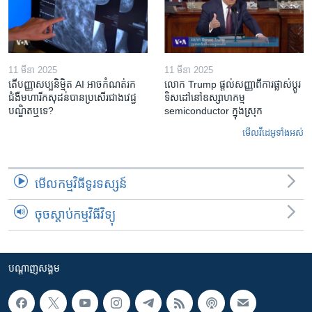
11 មីនា 2025
11 មីនា 2025
តើ​បញ្ញាសប្បនិម្មិត​ AI អាច​កំណត់​រក​
លោក Trump ផ្តល់សញ្ញាពីការផ្លាស់ប្តូរ
ជំងឺមហារីក​សុដន់​បាន​ប្រសើរ​ជាង​វេជ្ជ
ទិសដៅនៅឧស្សាហកម្ម
បណ្ឌិត​ឬ​ទេ?
semiconductor ក្នុងស្រុក
មើល​វីដេអូ​ទាំង​អស់
មើល​កម្មវិធី​ទូរទស្សន៍
ចុចស្តាប់កម្មវិធីវិទ្យុ
បណ្តាញ​សង្គម