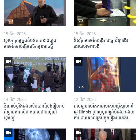
15 មីនា 2025
15 មីនា 2025
ស្ថាបត្យកម្ម​ក្នុង​តំបន់​ភាគ​ខាង​ត្បូង​
និស្សិត​អាមេរិក​បង្កើត​បច្ចេកវិទ្យា​ដើរ​
អាមេរិក​ចាប់ផ្តើម​លើក​មុខមាត់​ថ្មី
ដោយ​ថាមពល​ដី
14 មីនា 2025
12 មីនា 2025
ចំណាប់ខ្មាំង​ដែល​ទើប​ដោះលែង​រៀបរាប់​
ពលរដ្ឋអាមេរិក​កាន់សាសនា​អ៊ិស្លាម​នៅ
ពី​ស្ថានភាព​​លំបាក​ពេល​ជាប់​ឃុំ​នៅ​
រដ្ឋ Illinois ​ប្រារព្វបុណ្យរ៉ាម៉ាដន ​ដោយ​
ហ្កាហ្សា
តាម​ដាន​​សាលក្រមក្នុងរឿងឃាតកម្ម