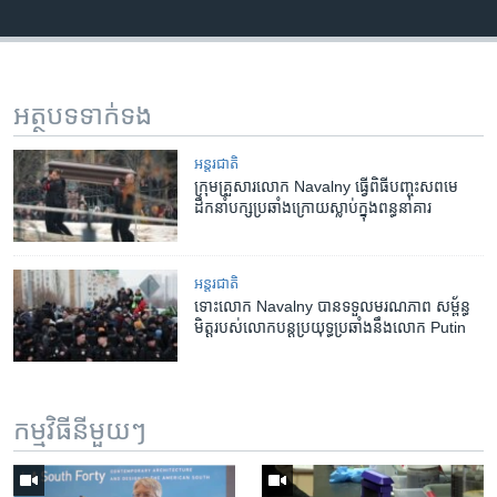
អត្ថបទ​ទាក់ទង
អន្តរជាតិ
ក្រុមគ្រួសារលោក Navalny ធ្វើពិធីបញ្ចុះសពមេ
ដឹកនាំបក្សប្រឆាំងក្រោយស្លាប់ក្នុងពន្ធនាគារ
អន្តរជាតិ
ទោះ​លោក Navalny បាន​ទទួល​មរណភាព ​​សម្ព័ន្ធ
មិត្ត​របស់​លោក​បន្ត​ប្រយុទ្ធ​​ប្រឆាំង​នឹង​លោក Putin
កម្មវិធី​នីមួយៗ