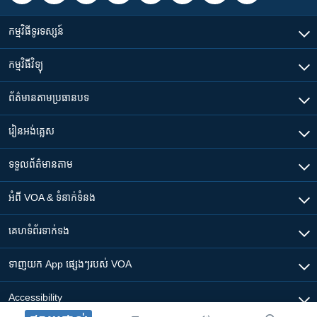
កម្មវិធី​ទូរទស្សន៍
កម្មវិធី​វិទ្យុ
ព័ត៌មាន​តាមប្រធានបទ​
រៀន​​អង់គ្លេស
ទទួល​ព័ត៌មាន​តាម
អំពី​ VOA & ទំនាក់ទំនង
គេហទំព័រ​​ទាក់ទង
ទាញយក​ App ផ្សេងៗ​របស់​ VOA
Accessibility