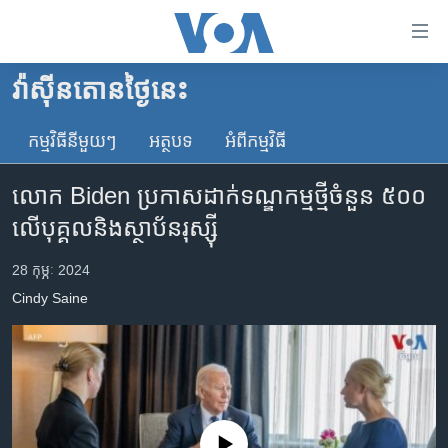
ភ្ជាប់​
ទៅ​
គេហទំព័រ​
វ៉ាស៊ីនតោន​ថ្ងៃ​នេះ
កម្ពុជា
ទាក់ទង
រំលង​
កម្មវិធី​នីមួយៗ
អត្ថបទ​
អំពី​កម្មវិធី​
អន្តរជាតិ
និង​
អាមេរិក
ចូល​
លោក Biden ប្រកាសដាក់ទណ្ឌកម្មថ្មីចំនួន ៥០០
ទៅ​​
ចិន
លើបុគ្គលនិងស្ថាប័នរុស្ស៊ី
ទំព័រ​
ហេឡូវីអូអេ
ព័ត៌មាន​​
28 កុម្ភៈ 2024
តែ​
កម្ពុជាច្នៃប្រតិដ្ឋ
Cindy​ Saine​
ម្តង
ព្រឹត្តិការណ៍ព័ត៌មាន
រំលង​
និង​
ទូរទស្សន៍ / វីដេអូ​
ចូល​
វិទ្យុ / ផតខាសថ៍
ទៅ​
ទំព័រ​
កម្មវិធីទាំងអស់
No media source currently available