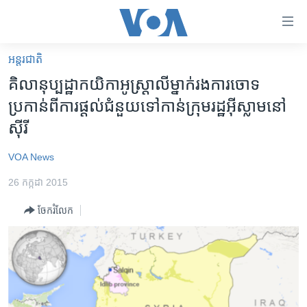
ភ្ជាប់​
ទៅ​
គេហទំព័រ​
អន្តរជាតិ
កម្ពុជា
ទាក់ទង
គិលានុប្បដ្ឋាកយិកា​អូស្រ្តាលី​ម្នាក់​រង​ការ​ចោទ​
រំលង​
អន្តរជាតិ
ប្រកាន់​ពី​ការ​ផ្តល់​ជំនួយ​ទៅ​កាន់​ក្រុម​រដ្ឋ​អ៊ីស្លាម​នៅ​
និង​
អាមេរិក
ស៊ីរី
ចូល​
ទៅ​​
ចិន
VOA News
ទំព័រ​
ហេឡូវីអូអេ
ព័ត៌មាន​​
26 កក្កដា 2015
តែ​
កម្ពុជាច្នៃប្រតិដ្ឋ
ម្តង
ចែករំលែក
ព្រឹត្តិការណ៍ព័ត៌មាន
រំលង​
និង​
ទូរទស្សន៍ / វីដេអូ​
ចូល​
វិទ្យុ / ផតខាសថ៍
ទៅ​
ទំព័រ​
កម្មវិធីទាំងអស់