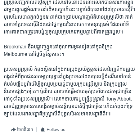
អូស្រ្តាលីវិញ​កាល​ពី​ថ្ងៃ​សុក្រ ដែល​នៅ​ទី​នោះ​ជន​នោះ​លោក​បានសារភាព​ខ្លួន​
ជាមួយ​ពួករដ្ឋ​អំណាច​នៅ​ដើម​សប្តាហ៍​នេះ ​បន្ទាប់​ពី​បាន​ទៅ​ដល់​ប្រទេស​ស៊ីរី។
បុរស​ដែល​មាន​កូន​ចំនួន​៥ នាក់​បាន​ប្រាប់បណ្តាញ​ព័ត៌មាន​អូស្រ្តាលី​ថា ​គាត់​
បាន​ទៅ​ប្រទេស​ស៊ីរី​ដែល​ជា​ផ្នែកមួយ​នៃ​បេសកកម្ម​មនុស្ស​ធម៌ ​ដែល​នៅ​ទី​
នោះ​គាត់​បាន​ត្រូវ​គេ​បង្ខំ​ឲ្យ​ចូលរួម​ក្រុម​ភេរវកម្ម​បន្ទាប់​ពី​គាត់​ត្រូវ​របួស។
Brookman ​នឹង​បង្ហាញ​ខ្លួន​នៅ​តុលាការ​ម្តង​ទៀត​នៅ​ក្នុង​ទីក្រុង
Melbourne នៅ​ថ្ងៃ​ច័ន្ទ​ស្អែក​នេះ។
ប្រទេស​អូស្រ្តាលី ​កំពុង​ស្ថិត​នៅ​ក្នុង​ការ​ប្រុង​ប្រយ័ត្ន​ខ្ពស់​ដែល​ជំរុញ​ពីការ​ព្រួយ​
កង្វល់​អំពី​ពួក​ជន​សកម្ម​ប្រយុទ្ធ​នៅ​ក្នុង​ប្រទេសដែល​បាន​ធ្វើ​ដំណើរ​ទៅ​កាន់​
តំបន់​មជ្ឈិម​បូព៌ា​ដើម្បី​ចូលរួមប្រយុទ្ធ​ជាមួយ​ក្រុមរដ្ឋ​អ៊ីស្លាម និង​ក្រុម​ជ្រុល​
និយមផ្សេង​ៗ​ទៀត។ ប៉ូលិស ​បាន​ចាប់​ផ្តើម​វាយឆ្មក់​ប្រឆាំង​ភេរវកម្ម​ជា​ច្រើន
នៅ​ទូទាំង​ប្រទេស​អូស្រ្តាលី។ ​លោក​នាយករដ្ឋ​មន្រ្តី​អូស្រ្តាលី Tony Abbott ​
បានជំរុញ​ឲ្យ​មាន​ការ​បង្កើត​ច្បាប់​សន្តិសុខ​ជាតិ​ថ្មី​ៗ​ជា​ច្រើន ​ហើយ​កំពុង​គាំទ្រ​
ច្បាប់​ដែល​ដក​សញ្ជាតិ​អូស្រ្តាលី​ពី​បុគ្គល​ដែល​មាន​សញ្ជាតិ​ពីរ៕
ចែករំលែក
Follow us