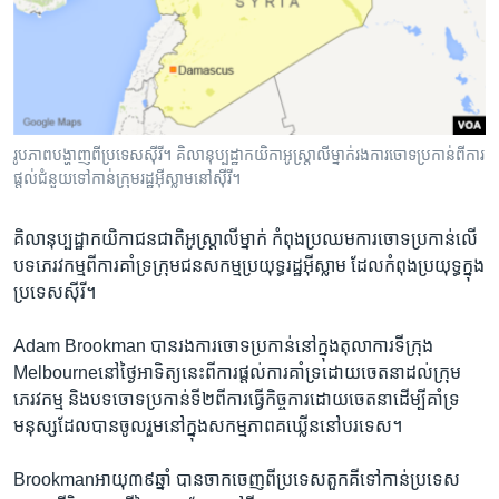
រចនា
សម្ព័ន្ធ​
Khmer English
រំលង​
និង​
បណ្តាញ​សង្គម
ចូល​
ទៅ​
រូបភាព​បង្ហាញ​ពី​ប្រទេស​ស៊ីរី។ គិលានុប្បដ្ឋាកយិកា​អូស្រ្តាលី​ម្នាក់​រង​ការ​ចោទ​ប្រកាន់​ពី​ការ​
កាន់​
ផ្តល់​ជំនួយ​ទៅ​កាន់​ក្រុម​រដ្ឋ​អ៊ីស្លាម​នៅ​ស៊ីរី។
ទំព័រ​
ភាសា
ស្វែង​
គិលានុប្បដ្ឋាកយិកា​ជន​ជាតិ​អូស្រ្តាលី​ម្នាក់ ​កំពុង​ប្រឈម​ការ​ចោទ​ប្រកាន់​លើ​
រក
បទ​ភេរវកម្ម​ពី​ការ​គាំទ្រក្រុម​ជន​សកម្ម​ប្រយុទ្ធ​រដ្ឋអ៊ីស្លាម ​ដែល​កំពុង​ប្រយុទ្ធ​ក្នុង​
ប្រទេស​ស៊ីរី។
Adam Brookman ​បាន​រង​ការ​ចោទ​ប្រកាន់​នៅ​ក្នុង​តុលាការ​ទីក្រុង
Melbourneនៅ​ថ្ងៃ​អាទិត្យ​នេះពី​ការ​ផ្តល់​ការគាំទ្រ​ដោយ​ចេតនា​ដល់​ក្រុម​
ភេរវកម្ម ​និង​បទ​ចោទ​ប្រកាន់​ទី២​ពី​ការ​ធ្វើ​កិច្ចការ​ដោយចេតនា​ដើម្បី​គាំទ្រ​
មនុស្ស​ដែល​បាន​ចូល​រួម​នៅ​ក្នុង​សកម្មភាព​គឃ្លើននៅ​បរទេស។
Brookmanអាយុ​៣៩​ឆ្នាំ ​បានចាក​ចេញ​ពី​ប្រទេស​តួកគី​ទៅ​កាន់ប្រទេស​