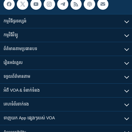
កម្មវិធី​ទូរទស្សន៍
កម្មវិធី​វិទ្យុ
ព័ត៌មាន​តាមប្រធានបទ​
រៀន​​អង់គ្លេស
ទទួល​ព័ត៌មាន​តាម
អំពី​ VOA & ទំនាក់ទំនង
គេហទំព័រ​​ទាក់ទង
ទាញយក​ App ផ្សេងៗ​របស់​ VOA
Accessibility